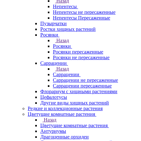
Назад
Непентесы
Непентесы не пересаженные
Непентесы Пересаженные
Пузырчатки
Ростки хищных растений
Росянки
Назад
Росянки
Росянки пересаженные
Росянки не пересаженные
Саррацении
Назад
Саррацении
Саррацении не пересаженные
Саррацении пересаженные
Флорариум с хищными растениями
Цефалотусы
Другие виды хищных растений
Редкие и коллекционные растения
Цветущие комнатные растения
Назад
Цветущие комнатные растения
Антуриумы
Драгоценные орхидеи