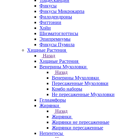
Традесканции
Фикусы
Фикусы Микрокарпа
Филодендроны
Фиттонии
Хойи
Шизматоглоттисы
Эпипремнумы
Фикусы Пумила
Хищные Растения
Назад
Хищные Растения
Венерины Мухоловки
Назад
Венерины Мухоловки
Пересаженные Мухоловки
Комбо наборы
Не пересаженные Мухоловки
Гелиамфоры
Жирянки
Назад
Жирянки
Жирянки не пересаженные
Жирянки пересаженные
Непентесы