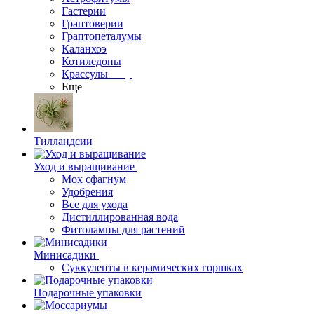
Гастерии
Граптоверии
Граптопеталумы
Каланхоэ
Котиледоны
Крассулы
Еще
Тилландсии
Уход и выращивание
Мох сфагнум
Удобрения
Все для ухода
Дистиллированная вода
Фитолампы для растений
Минисадики
Суккуленты в керамических горшках
Подарочные упаковки