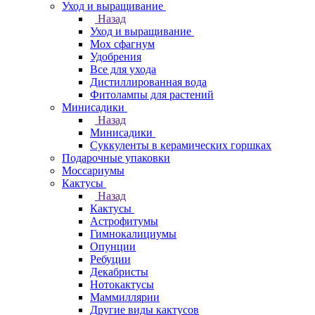
Уход и выращивание
Назад
Уход и выращивание
Мох сфагнум
Удобрения
Все для ухода
Дистиллированная вода
Фитолампы для растений
Минисадики
Назад
Минисадики
Суккуленты в керамических горшках
Подарочные упаковки
Моссариумы
Кактусы
Назад
Кактусы
Астрофитумы
Гимнокалициумы
Опунции
Ребуции
Декабристы
Нотокактусы
Маммиллярии
Другие виды кактусов