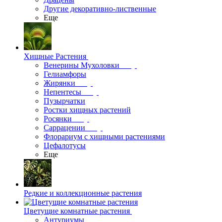
Другие декоративно-лиственные
Еще
Хищные Растения
Венерины Мухоловки
Гелиамфоры
Жирянки
Непентесы
Пузырчатки
Ростки хищных растений
Росянки
Саррацении
Флорариум с хищными растениями
Цефалотусы
Еще
Редкие и коллекционные растения
Цветущие комнатные растения
Антуриумы