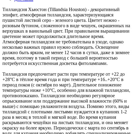
Тилландсия Хьюстон (Tillandsia Houston) - декоративный
эпифит, атмосферная тилландсия, характеризующаяся
пушистой листвой серо - зеленого цвета. Цветет нежно -
розовым бутоном, сложенного в виде чешуек, окрашенных на
верхушках в ванильный цвет. При правильном выращивании
цветение может продолжиться длительное время.
Атмосферная тилландсия не требовательна в уходе, однако
несколько важных правил нужно соблюдать. Освещение
должно быть ярким, не менее 12 часов в сутки, даже в зимнее
время, поэтому в такой период с большей вероятностью
потребуется искусственная досветка фитолампами.
Тилландсия предпочитает расти при температуре от +22 до
+28°С в тёплое время года и при температуре +16..+20°С в
период покоя (с октября по март). Длительное понижение
температуры ниже +10°С, особенно для влажной тилландсии,
противопоказано. Тилландсии необходимо регулярное
опрыскивание или поддержание высокой влажности (60% и
выше) с помощью увлажнителя воздуха. Помимо этого, виды
тилландсий с плотными листьями нуждается в купаниях 1-2
раза в месяц в теплой и мягкой воде. Во время купания
раскрываются чешуйки на листьях тилландсии, и она меняет
окраску на более яркую. Периодически с марта по сентябрь в
воду для купания необходимо добавлять специализированные