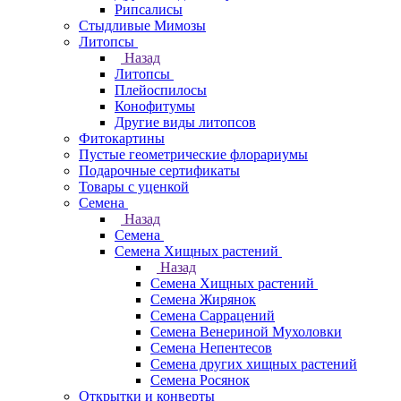
Рипсалисы
Стыдливые Мимозы
Литопсы
Назад
Литопсы
Плейоспилосы
Конофитумы
Другие виды литопсов
Фитокартины
Пустые геометрические флорариумы
Подарочные сертификаты
Товары с уценкой
Семена
Назад
Семена
Семена Хищных растений
Назад
Семена Хищных растений
Семена Жирянок
Семена Саррацений
Семена Венериной Мухоловки
Семена Непентесов
Семена других хищных растений
Семена Росянок
Открытки и конверты