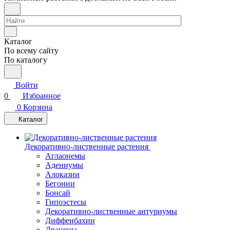
Каталог
По всему сайту
По каталогу
Войти
0
Избранное
0
Корзина
Каталог
Декоративно-лиственные растения
Аглаонемы
Адениумы
Алоказии
Бегонии
Бонсай
Гипоэстесы
Декоративно-лиственные антуриумы
Диффенбахии
Драцены