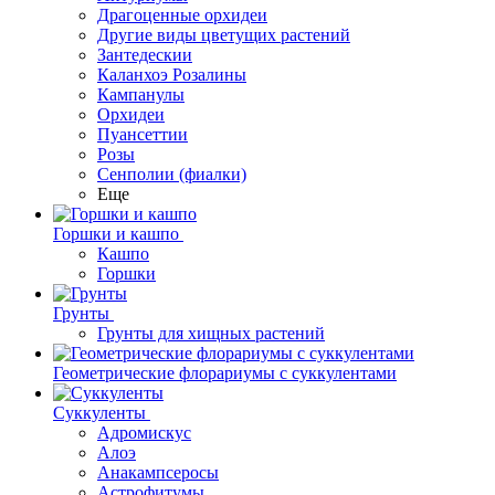
Драгоценные орхидеи
Другие виды цветущих растений
Зантедескии
Каланхоэ Розалины
Кампанулы
Орхидеи
Пуансеттии
Розы
Сенполии (фиалки)
Еще
Горшки и кашпо
Кашпо
Горшки
Грунты
Грунты для хищных растений
Геометрические флорариумы с суккулентами
Суккуленты
Адромискус
Алоэ
Анакампсеросы
Астрофитумы