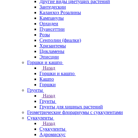
Другие виды цветущих растений
Зантедескии
Каланхоэ Розалины
Кампанулы
Орхидеи
Пуансеттии
Розы
Сенполии (фиалки)
Хризантемы
Цикламены
Эписции
Горшки и кашпо
Назад
Горшки и кашпо
Кашпо
Горшки
Грунты
Назад
Грунты
Грунты для хищных растений
Геометрические флорариумы с суккулентами
Суккуленты
Назад
Суккуленты
Адромискус