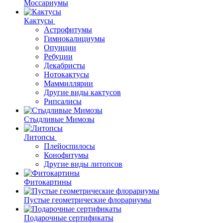
Моссариумы
Кактусы
Астрофитумы
Гимнокалициумы
Опунции
Ребуции
Декабристы
Нотокактусы
Маммиллярии
Другие виды кактусов
Рипсалисы
Стыдливые Мимозы
Литопсы
Плейоспилосы
Конофитумы
Другие виды литопсов
Фитокартины
Пустые геометрические флорариумы
Подарочные сертификаты