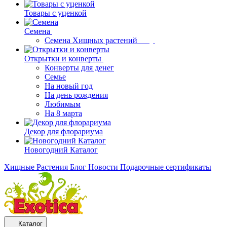
Товары с уценкой
Семена
Семена Хищных растений
Открытки и конверты
Конверты для денег
Семье
На новый год
На день рождения
Любимым
На 8 марта
Декор для флорариума
Новогодний Каталог
Хищные Растения
Блог
Новости
Подарочные сертификаты
Каталог