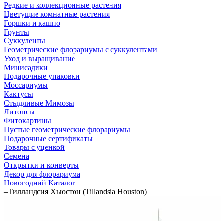
Редкие и коллекционные растения
Цветущие комнатные растения
Горшки и кашпо
Грунты
Суккуленты
Геометрические флорариумы с суккулентами
Уход и выращивание
Минисадики
Подарочные упаковки
Моссариумы
Кактусы
Стыдливые Мимозы
Литопсы
Фитокартины
Пустые геометрические флорариумы
Подарочные сертификаты
Товары с уценкой
Семена
Открытки и конверты
Декор для флорариума
Новогодний Каталог
–
Тилландсия Хьюстон (Tillandsia Houston)