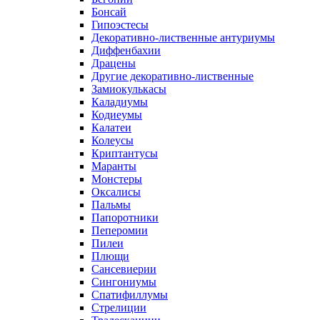
Бонсай
Гипоэстесы
Декоративно-лиственные антуриумы
Диффенбахии
Драцены
Другие декоративно-лиственные
Замиокулькасы
Каладиумы
Кодиеумы
Калатеи
Колеусы
Криптантусы
Маранты
Монстеры
Оксалисы
Пальмы
Папоротники
Пеперомии
Пилеи
Плющи
Сансевиерии
Сингониумы
Спатифиллумы
Стрелиции