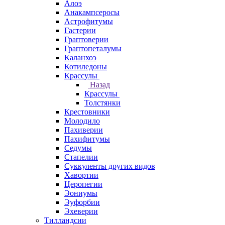
Алоэ
Анакампсеросы
Астрофитумы
Гастерии
Граптоверии
Граптопеталумы
Каланхоэ
Котиледоны
Крассулы
Назад
Крассулы
Толстянки
Крестовники
Молодило
Пахиверии
Пахифитумы
Седумы
Стапелии
Суккуленты других видов
Хавортии
Церопегии
Эониумы
Эуфорбии
Эхеверии
Тилландсии