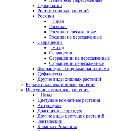
Непентесы Пересаженные
Пузырчатки
Ростки хищных растений
Росянки
Назад
Росянки
Росянки пересаженные
Росянки не пересаженные
Саррацении
Назад
Саррацении
Саррацении не пересаженные
Саррацении пересаженные
Флорариум с хищными растениями
Цефалотусы
Другие виды хищных растений
Редкие и коллекционные растения
Цветущие комнатные растения
Назад
Цветущие комнатные растения
Антуриумы
Драгоценные орхидеи
Другие виды цветущих растений
Зантедескии
Каланхоэ Розалины