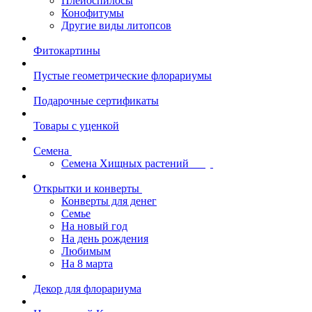
Плейоспилосы
Конофитумы
Другие виды литопсов
Фитокартины
Пустые геометрические флорариумы
Подарочные сертификаты
Товары с уценкой
Семена
Семена Хищных растений
Открытки и конверты
Конверты для денег
Семье
На новый год
На день рождения
Любимым
На 8 марта
Декор для флорариума