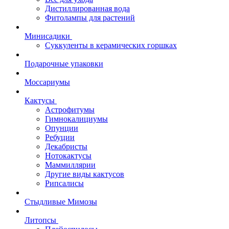
Дистиллированная вода
Фитолампы для растений
Минисадики
Суккуленты в керамических горшках
Подарочные упаковки
Моссариумы
Кактусы
Астрофитумы
Гимнокалициумы
Опунции
Ребуции
Декабристы
Нотокактусы
Маммиллярии
Другие виды кактусов
Рипсалисы
Стыдливые Мимозы
Литопсы