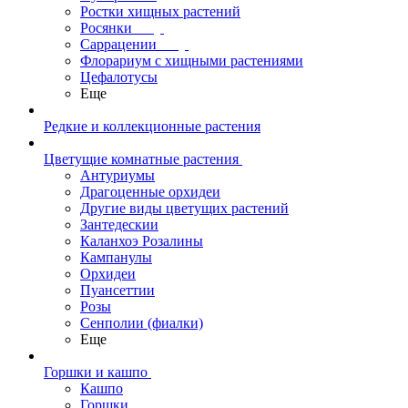
Ростки хищных растений
Росянки
Саррацении
Флорариум с хищными растениями
Цефалотусы
Еще
Редкие и коллекционные растения
Цветущие комнатные растения
Антуриумы
Драгоценные орхидеи
Другие виды цветущих растений
Зантедескии
Каланхоэ Розалины
Кампанулы
Орхидеи
Пуансеттии
Розы
Сенполии (фиалки)
Еще
Горшки и кашпо
Кашпо
Горшки