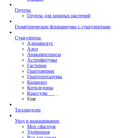
Грунты
Грунты для хищных растений
Геометрические флорариумы с суккулентами
Суккуленты
Адромискус
Алоэ
Анакампсеросы
Астрофитумы
Гастерии
Граптоверии
Граптопеталумы
Каланхоэ
Котиледоны
Крассулы
Еще
Тилландсии
Уход и выращивание
Мох сфагнум
Удобрения
Все для ухода