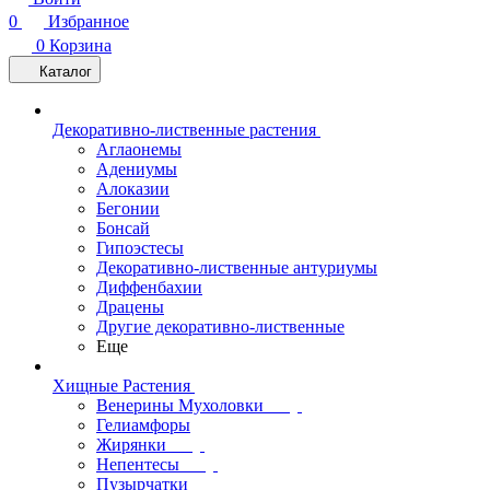
0
Избранное
0
Корзина
Каталог
Декоративно-лиственные растения
Аглаонемы
Адениумы
Алоказии
Бегонии
Бонсай
Гипоэстесы
Декоративно-лиственные антуриумы
Диффенбахии
Драцены
Другие декоративно-лиственные
Еще
Хищные Растения
Венерины Мухоловки
Гелиамфоры
Жирянки
Непентесы
Пузырчатки