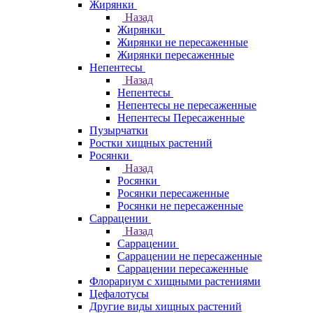
Жирянки
Назад
Жирянки
Жирянки не пересаженные
Жирянки пересаженные
Непентесы
Назад
Непентесы
Непентесы не пересаженные
Непентесы Пересаженные
Пузырчатки
Ростки хищных растений
Росянки
Назад
Росянки
Росянки пересаженные
Росянки не пересаженные
Саррацении
Назад
Саррацении
Саррацении не пересаженные
Саррацении пересаженные
Флорариум с хищными растениями
Цефалотусы
Другие виды хищных растений