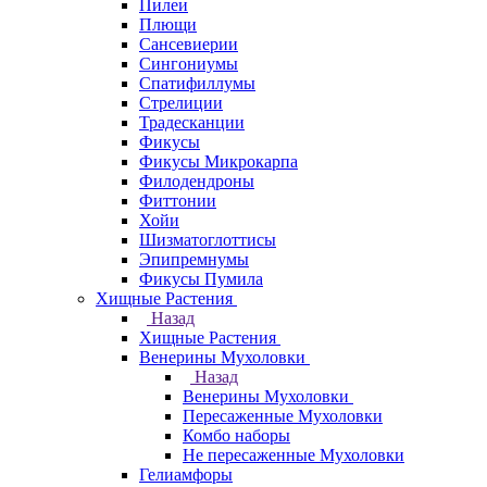
Пилеи
Плющи
Сансевиерии
Сингониумы
Спатифиллумы
Стрелиции
Традесканции
Фикусы
Фикусы Микрокарпа
Филодендроны
Фиттонии
Хойи
Шизматоглоттисы
Эпипремнумы
Фикусы Пумила
Хищные Растения
Назад
Хищные Растения
Венерины Мухоловки
Назад
Венерины Мухоловки
Пересаженные Мухоловки
Комбо наборы
Не пересаженные Мухоловки
Гелиамфоры