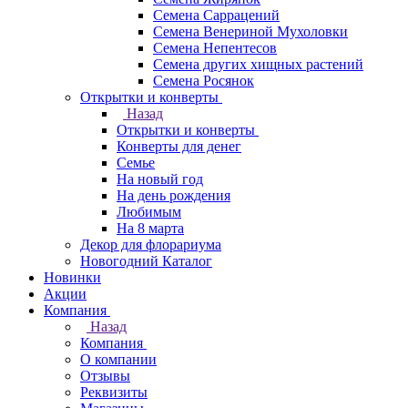
Семена Саррацений
Семена Венериной Мухоловки
Семена Непентесов
Семена других хищных растений
Семена Росянок
Открытки и конверты
Назад
Открытки и конверты
Конверты для денег
Семье
На новый год
На день рождения
Любимым
На 8 марта
Декор для флорариума
Новогодний Каталог
Новинки
Акции
Компания
Назад
Компания
О компании
Отзывы
Реквизиты