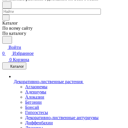
Каталог
По всему сайту
По каталогу
Войти
0
Избранное
0
Корзина
Каталог
Декоративно-лиственные растения
Аглаонемы
Адениумы
Алоказии
Бегонии
Бонсай
Гипоэстесы
Декоративно-лиственные антуриумы
Диффенбахии
Драцены