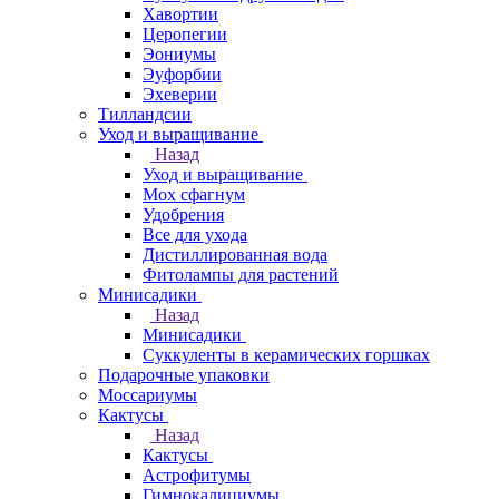
Хавортии
Церопегии
Эониумы
Эуфорбии
Эхеверии
Тилландсии
Уход и выращивание
Назад
Уход и выращивание
Мох сфагнум
Удобрения
Все для ухода
Дистиллированная вода
Фитолампы для растений
Минисадики
Назад
Минисадики
Суккуленты в керамических горшках
Подарочные упаковки
Моссариумы
Кактусы
Назад
Кактусы
Астрофитумы
Гимнокалициумы