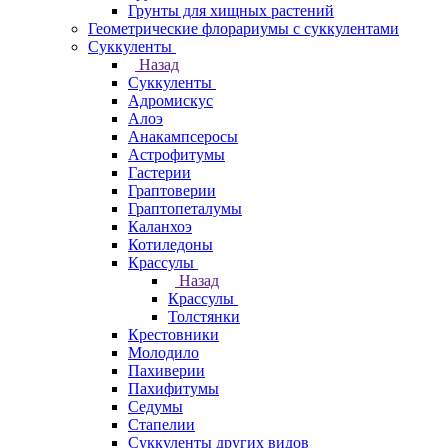
Грунты для хищных растений
Геометрические флорариумы с суккулентами
Суккуленты
Назад
Суккуленты
Адромискус
Алоэ
Анакампсеросы
Астрофитумы
Гастерии
Граптоверии
Граптопеталумы
Каланхоэ
Котиледоны
Крассулы
Назад
Крассулы
Толстянки
Крестовники
Молодило
Пахиверии
Пахифитумы
Седумы
Стапелии
Суккуленты других видов