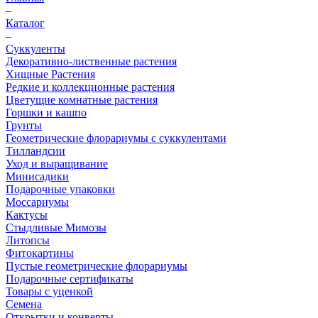
–
Каталог
–
Суккуленты
Декоративно-лиственные растения
Хищные Растения
Редкие и коллекционные растения
Цветущие комнатные растения
Горшки и кашпо
Грунты
Геометрические флорариумы с суккулентами
Тилландсии
Уход и выращивание
Минисадики
Подарочные упаковки
Моссариумы
Кактусы
Стыдливые Мимозы
Литопсы
Фитокартины
Пустые геометрические флорариумы
Подарочные сертификаты
Товары с уценкой
Семена
Открытки и конверты