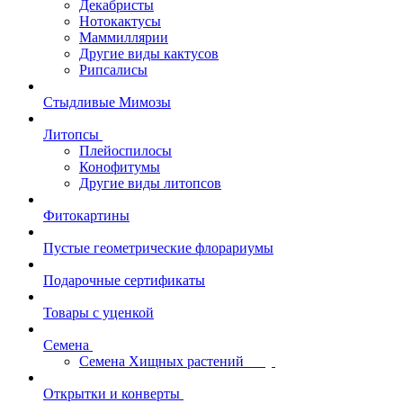
Декабристы
Нотокактусы
Маммиллярии
Другие виды кактусов
Рипсалисы
Стыдливые Мимозы
Литопсы
Плейоспилосы
Конофитумы
Другие виды литопсов
Фитокартины
Пустые геометрические флорариумы
Подарочные сертификаты
Товары с уценкой
Семена
Семена Хищных растений
Открытки и конверты