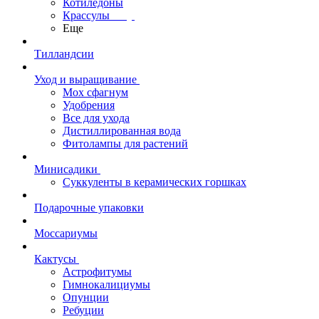
Котиледоны
Крассулы
Еще
Тилландсии
Уход и выращивание
Мох сфагнум
Удобрения
Все для ухода
Дистиллированная вода
Фитолампы для растений
Минисадики
Суккуленты в керамических горшках
Подарочные упаковки
Моссариумы
Кактусы
Астрофитумы
Гимнокалициумы
Опунции
Ребуции