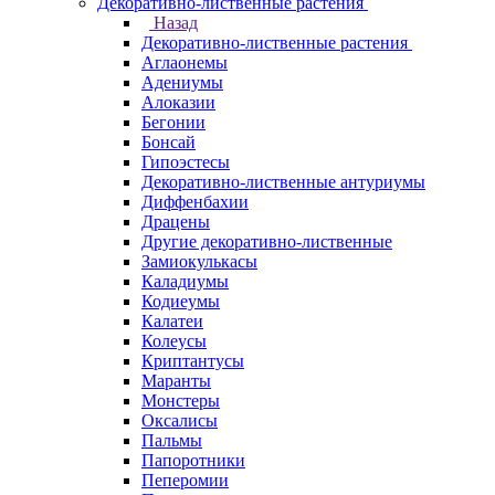
Декоративно-лиственные растения
Назад
Декоративно-лиственные растения
Аглаонемы
Адениумы
Алоказии
Бегонии
Бонсай
Гипоэстесы
Декоративно-лиственные антуриумы
Диффенбахии
Драцены
Другие декоративно-лиственные
Замиокулькасы
Каладиумы
Кодиеумы
Калатеи
Колеусы
Криптантусы
Маранты
Монстеры
Оксалисы
Пальмы
Папоротники
Пеперомии