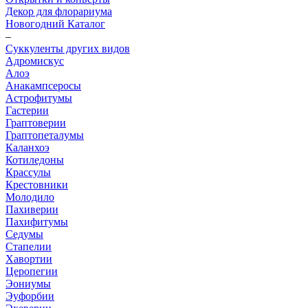
Декор для флорариума
Новогодний Каталог
–
Суккуленты других видов
Адромискус
Алоэ
Анакампсеросы
Астрофитумы
Гастерии
Граптоверии
Граптопеталумы
Каланхоэ
Котиледоны
Крассулы
Крестовники
Молодило
Пахиверии
Пахифитумы
Седумы
Стапелии
Хавортии
Церопегии
Эониумы
Эуфорбии