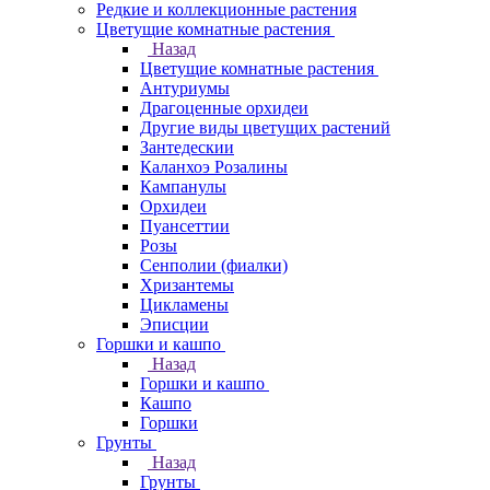
Редкие и коллекционные растения
Цветущие комнатные растения
Назад
Цветущие комнатные растения
Антуриумы
Драгоценные орхидеи
Другие виды цветущих растений
Зантедескии
Каланхоэ Розалины
Кампанулы
Орхидеи
Пуансеттии
Розы
Сенполии (фиалки)
Хризантемы
Цикламены
Эписции
Горшки и кашпо
Назад
Горшки и кашпо
Кашпо
Горшки
Грунты
Назад
Грунты