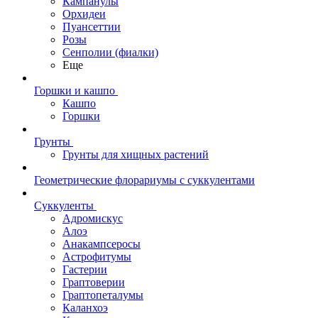
Кампанулы
Орхидеи
Пуансеттии
Розы
Сенполии (фиалки)
Еще
Горшки и кашпо
Кашпо
Горшки
Грунты
Грунты для хищных растений
Геометрические флорариумы с суккулентами
Суккуленты
Адромискус
Алоэ
Анакампсеросы
Астрофитумы
Гастерии
Граптоверии
Граптопеталумы
Каланхоэ