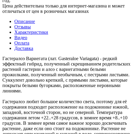
год.
Цена действительна только для интернет-магазина и может
отличаться от цен в розничных магазинах
Описание
Отзывы
Характеристики
Видео
Оплата
Доставка
Гастералоэ Вариегата (лат. Gasteraloe Variagata) - редкий
эффектный гибрид, полученный скрещиванием родительских
растений гастерии и алоэ с вариегатными белыми
прожилками, полученный необычным, с пестрыми листьями.
Суккулент довольно крепкий, с прямыми листьями, которые
покрыты белыми бугорками, расположенные неровными
линиями.
Гастералоэ любит большое количество света, поэтому для её
содержания подходит расположение на подоконнике южной,
западной, восточной сторон, но не северной. Температура
содержания летом +22..+28 градусов, в зимнее время +8..+10
градусов. В зимнее время самое важное хорошо досвечивать
растение, даже если оно стоит на подоконнике. Растение не
допускает опрыскиваний и купаний в воде, соприкосновение