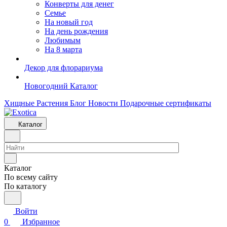
Конверты для денег
Семье
На новый год
На день рождения
Любимым
На 8 марта
Декор для флорариума
Новогодний Каталог
Хищные Растения
Блог
Новости
Подарочные сертификаты
Каталог
Каталог
По всему сайту
По каталогу
Войти
0
Избранное