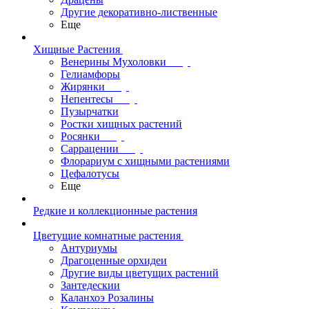
Другие декоративно-лиственные
Еще
Хищные Растения
Венерины Мухоловки
Гелиамфоры
Жирянки
Непентесы
Пузырчатки
Ростки хищных растений
Росянки
Саррацении
Флорариум с хищными растениями
Цефалотусы
Еще
Редкие и коллекционные растения
Цветущие комнатные растения
Антуриумы
Драгоценные орхидеи
Другие виды цветущих растений
Зантедескии
Каланхоэ Розалины