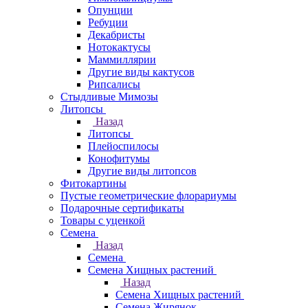
Опунции
Ребуции
Декабристы
Нотокактусы
Маммиллярии
Другие виды кактусов
Рипсалисы
Стыдливые Мимозы
Литопсы
Назад
Литопсы
Плейоспилосы
Конофитумы
Другие виды литопсов
Фитокартины
Пустые геометрические флорариумы
Подарочные сертификаты
Товары с уценкой
Семена
Назад
Семена
Семена Хищных растений
Назад
Семена Хищных растений
Семена Жирянок