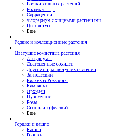
Ростки хищных растений
Росянки
Саррацении
Флорариум с хищными растениями
Цефалотусы
Еще
Редкие и коллекционные растения
Цветущие комнатные растения
Антуриумы
Драгоценные орхидеи
Другие виды цветущих растений
Зантедескии
Каланхоэ Розалины
Кампанулы
Орхидеи
Пуансеттии
Розы
Сенполии (фиалки)
Еще
Горшки и кашпо
Кашпо
Горшки