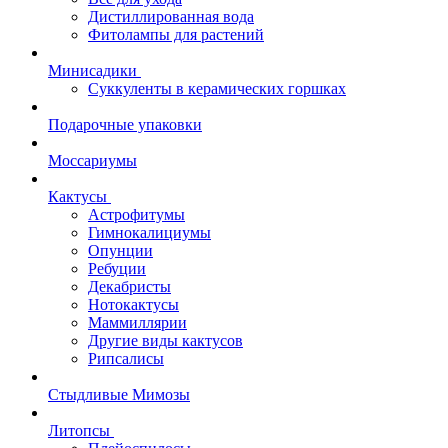
Дистиллированная вода
Фитолампы для растений
Минисадики
Суккуленты в керамических горшках
Подарочные упаковки
Моссариумы
Кактусы
Астрофитумы
Гимнокалициумы
Опунции
Ребуции
Декабристы
Нотокактусы
Маммиллярии
Другие виды кактусов
Рипсалисы
Стыдливые Мимозы
Литопсы