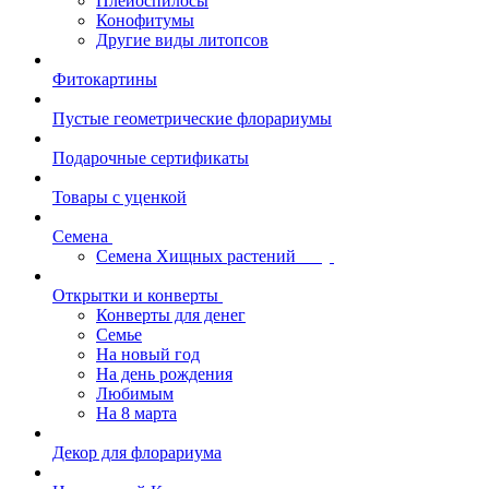
Плейоспилосы
Конофитумы
Другие виды литопсов
Фитокартины
Пустые геометрические флорариумы
Подарочные сертификаты
Товары с уценкой
Семена
Семена Хищных растений
Открытки и конверты
Конверты для денег
Семье
На новый год
На день рождения
Любимым
На 8 марта
Декор для флорариума