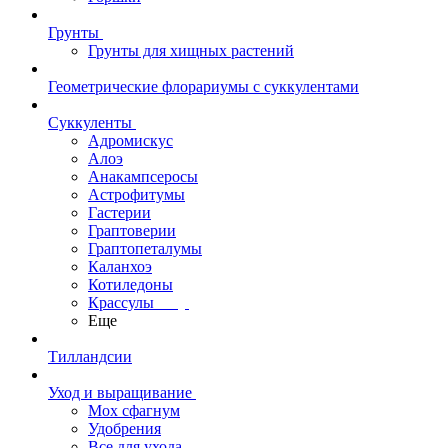
Грунты
Грунты для хищных растений
Геометрические флорариумы с суккулентами
Суккуленты
Адромискус
Алоэ
Анакампсеросы
Астрофитумы
Гастерии
Граптоверии
Граптопеталумы
Каланхоэ
Котиледоны
Крассулы
Еще
Тилландсии
Уход и выращивание
Мох сфагнум
Удобрения
Все для ухода