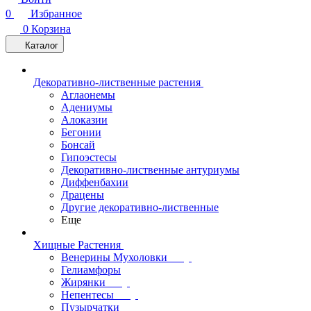
0
Избранное
0
Корзина
Каталог
Декоративно-лиственные растения
Аглаонемы
Адениумы
Алоказии
Бегонии
Бонсай
Гипоэстесы
Декоративно-лиственные антуриумы
Диффенбахии
Драцены
Другие декоративно-лиственные
Еще
Хищные Растения
Венерины Мухоловки
Гелиамфоры
Жирянки
Непентесы
Пузырчатки