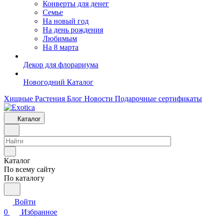
Конверты для денег
Семье
На новый год
На день рождения
Любимым
На 8 марта
Декор для флорариума
Новогодний Каталог
Хищные Растения
Блог
Новости
Подарочные сертификаты
Каталог
Каталог
По всему сайту
По каталогу
Войти
0
Избранное