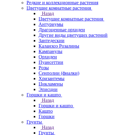
Редкие и коллекционные растения
Цветущие комнатные растения
Назад
Цветущие комнатные растения
Антуриумы
Драгоценные орхидеи
Другие виды цветущих растений
Зантедескии
Каланхоэ Розалины
Кампанулы
Орхидеи
Пуансеттии
Розы
Сенполии (фиалки)
Хризантемы
Цикламены
Эписции
Горшки и кашпо
Назад
Горшки и кашпо
Кашпо
Горшки
Грунты
Назад
Грунты