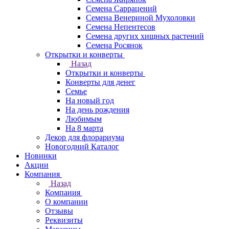
Семена Саррацений
Семена Венериной Мухоловки
Семена Непентесов
Семена других хищных растений
Семена Росянок
Открытки и конверты
Назад
Открытки и конверты
Конверты для денег
Семье
На новый год
На день рождения
Любимым
На 8 марта
Декор для флорариума
Новогодний Каталог
Новинки
Акции
Компания
Назад
Компания
О компании
Отзывы
Реквизиты