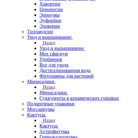
Хавортии
Церопегии
Эониумы
Эуфорбии
Эхеверии
Тилландсии
Уход и выращивание
Назад
Уход и выращивание
Мох сфагнум
Удобрения
Все для ухода
Дистиллированная вода
Фитолампы для растений
Минисадики
Назад
Минисадики
Суккуленты в керамических горшках
Подарочные упаковки
Моссариумы
Кактусы
Назад
Кактусы
Астрофитумы
Гимнокалициумы