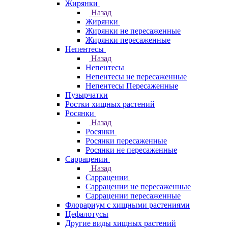
Жирянки
Назад
Жирянки
Жирянки не пересаженные
Жирянки пересаженные
Непентесы
Назад
Непентесы
Непентесы не пересаженные
Непентесы Пересаженные
Пузырчатки
Ростки хищных растений
Росянки
Назад
Росянки
Росянки пересаженные
Росянки не пересаженные
Саррацении
Назад
Саррацении
Саррацении не пересаженные
Саррацении пересаженные
Флорариум с хищными растениями
Цефалотусы
Другие виды хищных растений