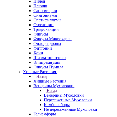
Пилеи
Плющи
Сансевиерии
Сингониумы
Спатифиллумы
Стрелиции
Традесканции
Фикусы
Фикусы Микрокарпа
Филодендроны
Фиттонии
Хойи
Шизматоглоттисы
Эпипремнумы
Фикусы Пумила
Хищные Растения
Назад
Хищные Растения
Венерины Мухоловки
Назад
Венерины Мухоловки
Пересаженные Мухоловки
Комбо наборы
Не пересаженные Мухоловки
Гелиамфоры