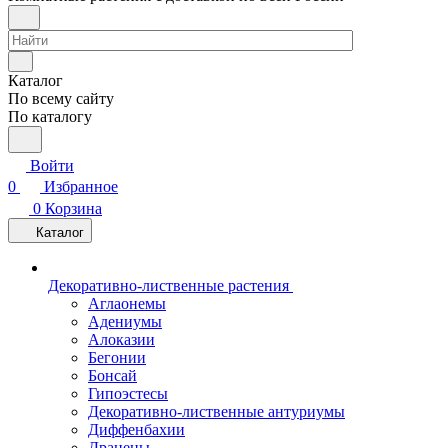
Каталог
По всему сайту
По каталогу
Войти
0
Избранное
0
Корзина
Каталог
Декоративно-лиственные растения
Аглаонемы
Адениумы
Алоказии
Бегонии
Бонсай
Гипоэстесы
Декоративно-лиственные антуриумы
Диффенбахии
Драцены