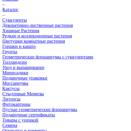
–
Каталог
–
Суккуленты
Декоративно-лиственные растения
Хищные Растения
Редкие и коллекционные растения
Цветущие комнатные растения
Горшки и кашпо
Грунты
Геометрические флорариумы с суккулентами
Тилландсии
Уход и выращивание
Минисадики
Подарочные упаковки
Моссариумы
Кактусы
Стыдливые Мимозы
Литопсы
Фитокартины
Пустые геометрические флорариумы
Подарочные сертификаты
Товары с уценкой
Семена
Открытки и конверты