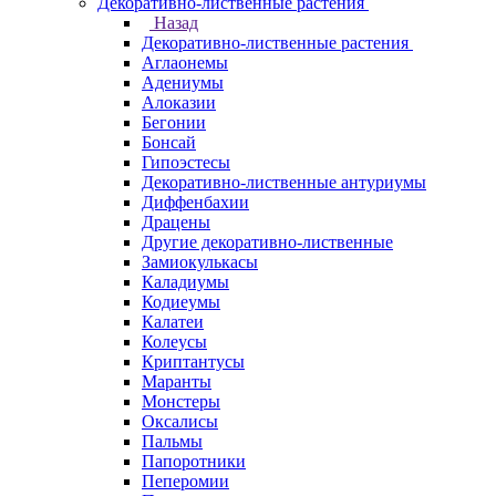
Декоративно-лиственные растения
Назад
Декоративно-лиственные растения
Аглаонемы
Адениумы
Алоказии
Бегонии
Бонсай
Гипоэстесы
Декоративно-лиственные антуриумы
Диффенбахии
Драцены
Другие декоративно-лиственные
Замиокулькасы
Каладиумы
Кодиеумы
Калатеи
Колеусы
Криптантусы
Маранты
Монстеры
Оксалисы
Пальмы
Папоротники
Пеперомии