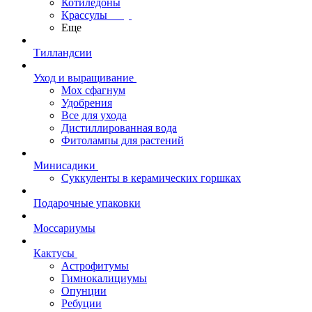
Котиледоны
Крассулы
Еще
Тилландсии
Уход и выращивание
Мох сфагнум
Удобрения
Все для ухода
Дистиллированная вода
Фитолампы для растений
Минисадики
Суккуленты в керамических горшках
Подарочные упаковки
Моссариумы
Кактусы
Астрофитумы
Гимнокалициумы
Опунции
Ребуции