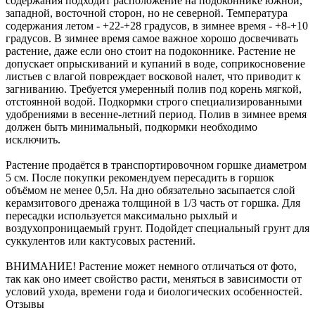
содержания подходит расположение на подоконнике южной,
западной, восточной сторон, но не северной. Температура
содержания летом - +22-+28 градусов, в зимнее время - +8-+10
градусов. В зимнее время самое важное хорошо досвечивать
растение, даже если оно стоит на подоконнике. Растение не
допускает опрыскиваний и купаний в воде, соприкосновение
листьев с влагой повреждает восковой налет, что приводит к
загниванию. Требуется умеренный полив под корень мягкой,
отстоянной водой. Подкормки строго специализированными
удобрениями в весенне-летний период. Полив в зимнее время
должен быть минимальный, подкормки необходимо
исключить.
Растение продаётся в транспортировочном горшке диаметром
5 см. После покупки рекомендуем пересадить в горшок
объёмом не менее 0,5л. На дно обязательно засыпается слой
керамзитового дренажа толщиной в 1/3 часть от горшка. Для
пересадки используется максимально рыхлый и
воздухопроницаемый грунт. Подойдет специальный грунт для
суккулентов или кактусовых растений.
ВНИМАНИЕ! Растение может немного отличаться от фото,
так как оно имеет свойство расти, меняться в зависимости от
условий ухода, времени года и биологических особенностей.
Отзывы