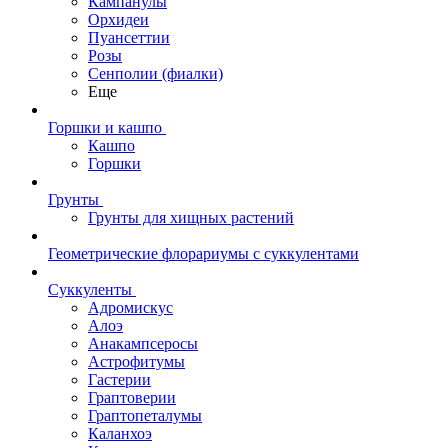
Кампанулы
Орхидеи
Пуансеттии
Розы
Сенполии (фиалки)
Еще
Горшки и кашпо
Кашпо
Горшки
Грунты
Грунты для хищных растений
Геометрические флорариумы с суккулентами
Суккуленты
Адромискус
Алоэ
Анакампсеросы
Астрофитумы
Гастерии
Граптоверии
Граптопеталумы
Каланхоэ