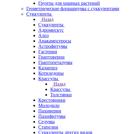
Грунты для хищных растений
Геометрические флорариумы с суккулентами
Суккуленты
Назад
Суккуленты
Адромискус
Алоэ
Анакампсеросы
Астрофитумы
Гастерии
Граптоверии
Граптопеталумы
Каланхоэ
Котиледоны
Крассулы
Назад
Крассулы
Толстянки
Крестовники
Молодило
Пахиверии
Пахифитумы
Седумы
Стапелии
Суккуленты других видов