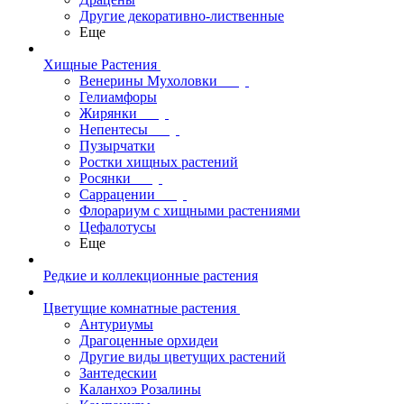
Другие декоративно-лиственные
Еще
Хищные Растения
Венерины Мухоловки
Гелиамфоры
Жирянки
Непентесы
Пузырчатки
Ростки хищных растений
Росянки
Саррацении
Флорариум с хищными растениями
Цефалотусы
Еще
Редкие и коллекционные растения
Цветущие комнатные растения
Антуриумы
Драгоценные орхидеи
Другие виды цветущих растений
Зантедескии
Каланхоэ Розалины