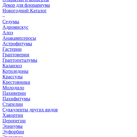
Декор для флорариума
Новогодний Каталог
–
Седумы
Адромискус
Алоэ
Анакампсеросы
Астрофитумы
Гастерии
Граптоверии
Граптопеталумы
Каланхоэ
Котиледоны
Крассулы
Крестовники
Молодило
Пахиверии
Пахифитумы
Стапелии
Суккуленты других видов
Хавортии
Церопегии
Эониумы
Эуфорбии