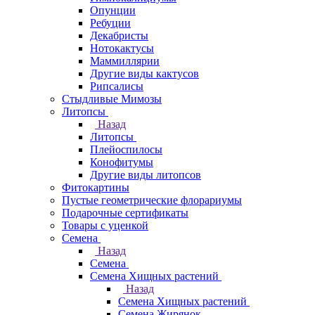
Опунции
Ребуции
Декабристы
Нотокактусы
Маммиллярии
Другие виды кактусов
Рипсалисы
Стыдливые Мимозы
Литопсы
Назад
Литопсы
Плейоспилосы
Конофитумы
Другие виды литопсов
Фитокартины
Пустые геометрические флорариумы
Подарочные сертификаты
Товары с уценкой
Семена
Назад
Семена
Семена Хищных растений
Назад
Семена Хищных растений
Семена Жирянок