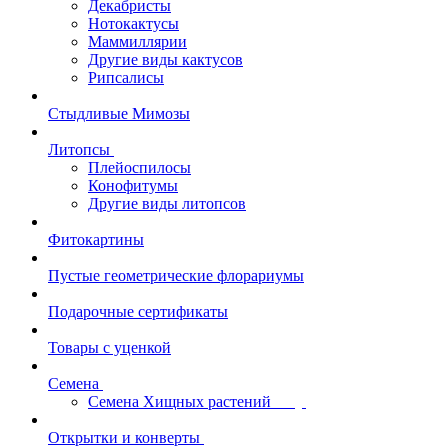
Декабристы
Нотокактусы
Маммиллярии
Другие виды кактусов
Рипсалисы
Стыдливые Мимозы
Литопсы
Плейоспилосы
Конофитумы
Другие виды литопсов
Фитокартины
Пустые геометрические флорариумы
Подарочные сертификаты
Товары с уценкой
Семена
Семена Хищных растений
Открытки и конверты