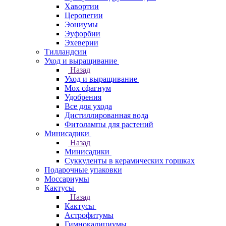
Хавортии
Церопегии
Эониумы
Эуфорбии
Эхеверии
Тилландсии
Уход и выращивание
Назад
Уход и выращивание
Мох сфагнум
Удобрения
Все для ухода
Дистиллированная вода
Фитолампы для растений
Минисадики
Назад
Минисадики
Суккуленты в керамических горшках
Подарочные упаковки
Моссариумы
Кактусы
Назад
Кактусы
Астрофитумы
Гимнокалициумы