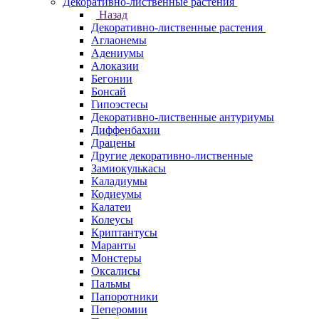
Декоративно-лиственные растения
Назад
Декоративно-лиственные растения
Аглаонемы
Адениумы
Алоказии
Бегонии
Бонсай
Гипоэстесы
Декоративно-лиственные антуриумы
Диффенбахии
Драцены
Другие декоративно-лиственные
Замиокулькасы
Каладиумы
Кодиеумы
Калатеи
Колеусы
Криптантусы
Маранты
Монстеры
Оксалисы
Пальмы
Папоротники
Пеперомии