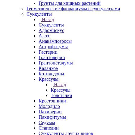
Грунты для хищных растений
Геометрические флорариумы с суккулентами
Суккуленты
Назад
Суккуленты
Адромискус
Алоэ
Анакампсеросы
Астрофитумы
Гастерии
Граптоверии
Граптопеталумы
Каланхоэ
Котиледоны
Крассулы
Назад
Крассулы
Толстянки
Крестовники
Молодило
Пахиверии
Пахифитумы
Седумы
Стапелии
Суккуленты других видов