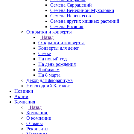
Семена Саррацений
Семена Венериной Мухоловки
Семена Непентесов
Семена других хищных растений
Семена Росянок
Открытки и конверты
Назад
Открытки и конверты
Конверты для денег
Семье
На новый год
На день рождения
Любимым
На 8 марта
Декор для флорариума
Новогодний Каталог
Новинки
Акции
Компания
Назад
Компания
О компании
Отзывы
Реквизиты