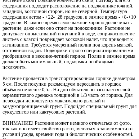
Растение любит большое количество света, поэтому для его
содержания подходит расположение на подоконнике южной,
западной, восточной сторон, но не северной. Температура
содержания летом - +22-+28 градусов, в зимнее время - +8-+10
градусов. В зимнее время самое важное хорошо досвечивать
растение, даже если оно стоит на подоконнике. Растение не
допускает опрыскиваний и купаний в воде, соприкосновение
листьев с влагой повреждает восковой налет, что приводит к
загниванию. Требуется умеренный полив под корень мягкой,
отстоянной водой. Подкормки строго специализированными
удобрениями в весенне-летний период. Полив в зимнее время
должен быть минимальный, подкормки необходимо
исключить.
Растение продаётся в транспортировочном горшке диаметром
5 см. После покупки рекомендуем пересадить в горшок
объёмом не менее 0,5л. На дно обязательно засыпается слой
керамзитового дренажа толщиной в 1/3 часть от горшка. Для
пересадки используется максимально рыхлый и
воздухопроницаемый грунт. Подойдет специальный грунт для
суккулентов или кактусовых растений.
ВНИМАНИЕ! Растение может немного отличаться от фото,
так как оно имеет свойство расти, меняться в зависимости от
условий ухода, времени года и биологических особенностей.