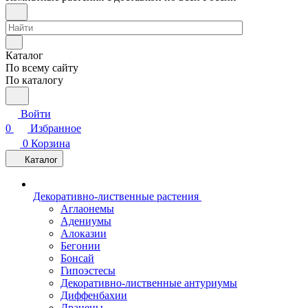
Каталог
По всему сайту
По каталогу
Войти
0
Избранное
0
Корзина
Каталог
Декоративно-лиственные растения
Аглаонемы
Адениумы
Алоказии
Бегонии
Бонсай
Гипоэстесы
Декоративно-лиственные антуриумы
Диффенбахии
Драцены