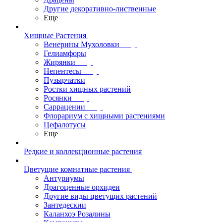
Другие декоративно-лиственные
Еще
Хищные Растения
Венерины Мухоловки
Гелиамфоры
Жирянки
Непентесы
Пузырчатки
Ростки хищных растений
Росянки
Саррацении
Флорариум с хищными растениями
Цефалотусы
Еще
Редкие и коллекционные растения
Цветущие комнатные растения
Антуриумы
Драгоценные орхидеи
Другие виды цветущих растений
Зантедескии
Каланхоэ Розалины