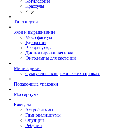
Котиледоны
Крассулы
Еще
Тилландсии
Уход и выращивание
Мох сфагнум
Удобрения
Все для ухода
Дистиллированная вода
Фитолампы для растений
Минисадики
Суккуленты в керамических горшках
Подарочные упаковки
Моссариумы
Кактусы
Астрофитумы
Гимнокалициумы
Опунции
Ребуции