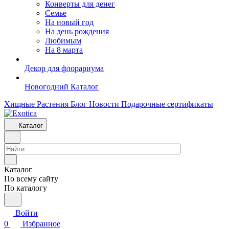
Конверты для денег
Семье
На новый год
На день рождения
Любимым
На 8 марта
Декор для флорариума
Новогодний Каталог
Хищные Растения
Блог
Новости
Подарочные сертификаты
Каталог
Каталог
По всему сайту
По каталогу
Войти
0
Избранное