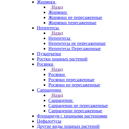
Жирянки
Назад
Жирянки
Жирянки не пересаженные
Жирянки пересаженные
Непентесы
Назад
Непентесы
Непентесы не пересаженные
Непентесы Пересаженные
Пузырчатки
Ростки хищных растений
Росянки
Назад
Росянки
Росянки пересаженные
Росянки не пересаженные
Саррацении
Назад
Саррацении
Саррацении не пересаженные
Саррацении пересаженные
Флорариум с хищными растениями
Цефалотусы
Другие виды хищных растений