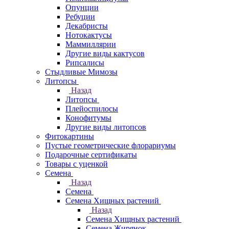
Опунции
Ребуции
Декабристы
Нотокактусы
Маммиллярии
Другие виды кактусов
Рипсалисы
Стыдливые Мимозы
Литопсы
Назад
Литопсы
Плейоспилосы
Конофитумы
Другие виды литопсов
Фитокартины
Пустые геометрические флорариумы
Подарочные сертификаты
Товары с уценкой
Семена
Назад
Семена
Семена Хищных растений
Назад
Семена Хищных растений
Семена Жирянок