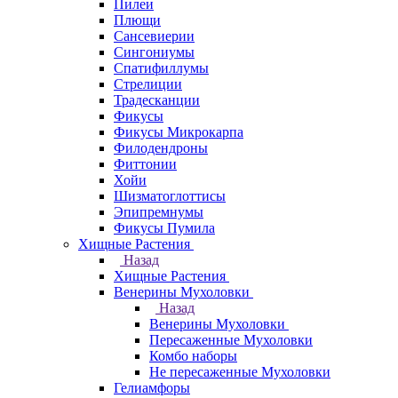
Пилеи
Плющи
Сансевиерии
Сингониумы
Спатифиллумы
Стрелиции
Традесканции
Фикусы
Фикусы Микрокарпа
Филодендроны
Фиттонии
Хойи
Шизматоглоттисы
Эпипремнумы
Фикусы Пумила
Хищные Растения
Назад
Хищные Растения
Венерины Мухоловки
Назад
Венерины Мухоловки
Пересаженные Мухоловки
Комбо наборы
Не пересаженные Мухоловки
Гелиамфоры