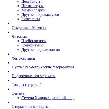
Декабристы
Нотокактусы
Маммиллярии
Другие виды кактусов
Рипсалисы
Стыдливые Мимозы
Литопсы
Плейоспилосы
Конофитумы
Другие виды литопсов
Фитокартины
Пустые геометрические флорариумы
Подарочные сертификаты
Товары с уценкой
Семена
Семена Хищных растений
Открытки и конверты