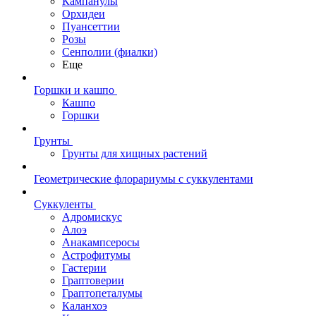
Кампанулы
Орхидеи
Пуансеттии
Розы
Сенполии (фиалки)
Еще
Горшки и кашпо
Кашпо
Горшки
Грунты
Грунты для хищных растений
Геометрические флорариумы с суккулентами
Суккуленты
Адромискус
Алоэ
Анакампсеросы
Астрофитумы
Гастерии
Граптоверии
Граптопеталумы
Каланхоэ