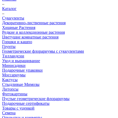
–
Каталог
–
Суккуленты
Декоративно-лиственные растения
Хищные Растения
Редкие и коллекционные растения
Цветущие комнатные растения
Горшки и кашпо
Грунты
Геометрические флорариумы с суккулентами
Тилландсии
Уход и выращивание
Минисадики
Подарочные упаковки
Моссариумы
Кактусы
Стыдливые Мимозы
Литопсы
Фитокартины
Пустые геометрические флорариумы
Подарочные сертификаты
Товары с уценкой
Семена
Открытки и конверты