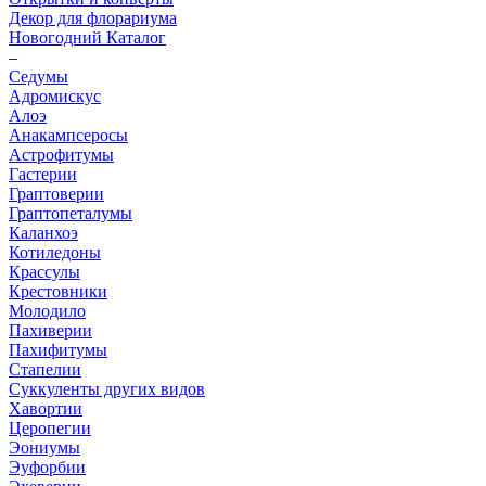
Декор для флорариума
Новогодний Каталог
–
Седумы
Адромискус
Алоэ
Анакампсеросы
Астрофитумы
Гастерии
Граптоверии
Граптопеталумы
Каланхоэ
Котиледоны
Крассулы
Крестовники
Молодило
Пахиверии
Пахифитумы
Стапелии
Суккуленты других видов
Хавортии
Церопегии
Эониумы
Эуфорбии