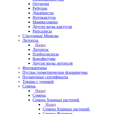
Опунции
Ребуции
Декабристы
Нотокактусы
Маммиллярии
Другие виды кактусов
Рипсалисы
Стыдливые Мимозы
Литопсы
Назад
Литопсы
Плейоспилосы
Конофитумы
Другие виды литопсов
Фитокартины
Пустые геометрические флорариумы
Подарочные сертификаты
Товары с уценкой
Семена
Назад
Семена
Семена Хищных растений
Назад
Семена Хищных растений
Семена Жирянок