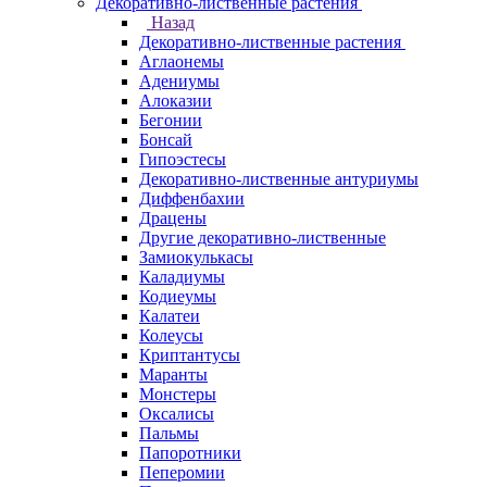
Декоративно-лиственные растения
Назад
Декоративно-лиственные растения
Аглаонемы
Адениумы
Алоказии
Бегонии
Бонсай
Гипоэстесы
Декоративно-лиственные антуриумы
Диффенбахии
Драцены
Другие декоративно-лиственные
Замиокулькасы
Каладиумы
Кодиеумы
Калатеи
Колеусы
Криптантусы
Маранты
Монстеры
Оксалисы
Пальмы
Папоротники
Пеперомии