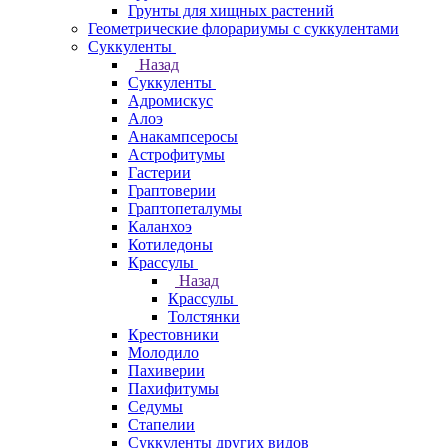
Грунты для хищных растений
Геометрические флорариумы с суккулентами
Суккуленты
Назад
Суккуленты
Адромискус
Алоэ
Анакампсеросы
Астрофитумы
Гастерии
Граптоверии
Граптопеталумы
Каланхоэ
Котиледоны
Крассулы
Назад
Крассулы
Толстянки
Крестовники
Молодило
Пахиверии
Пахифитумы
Седумы
Стапелии
Суккуленты других видов