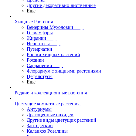
Другие декоративно-лиственные
Еще
Хищные Растения
Венерины Мухоловки
Гелиамфоры
Жирянки
Непентесы
Пузырчатки
Ростки хищных растений
Росянки
Саррацении
Флорариум с хищными растениями
Цефалотусы
Еще
Редкие и коллекционные растения
Цветущие комнатные растения
Антуриумы
Драгоценные орхидеи
Другие виды цветущих растений
Зантедескии
Каланхоэ Розалины