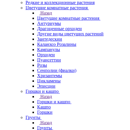
Редкие и коллекционные растения
Цветущие комнатные растения
Назад
Цветущие комнатные растения
Антуриумы
Драгоценные орхидеи
Другие виды цветущих растений
Зантедескии
Каланхоэ Розалины
Кампанулы
Орхидеи
Пуансеттии
Розы
Сенполии (фиалки)
Хризантемы
Цикламены
Эписции
Горшки и кашпо
Назад
Горшки и кашпо
Кашпо
Горшки
Грунты
Назад
Грунты