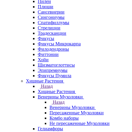
Пилеи
Плющи
Сансевиерии
Сингониумы
Спатифиллумы
Стрелиции
Традесканции
Фикусы
Фикусы Микрокарпа
Филодендроны
Фиттонии
Хойи
Шизматоглоттисы
Эпипремнумы
Фикусы Пумила
Хищные Растения
Назад
Хищные Растения
Венерины Мухоловки
Назад
Венерины Мухоловки
Пересаженные Мухоловки
Комбо наборы
Не пересаженные Мухоловки
Гелиамфоры