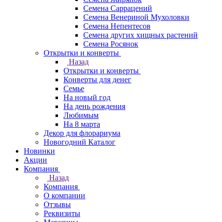
Семена Саррацений
Семена Венериной Мухоловки
Семена Непентесов
Семена других хищных растений
Семена Росянок
Открытки и конверты
Назад
Открытки и конверты
Конверты для денег
Семье
На новый год
На день рождения
Любимым
На 8 марта
Декор для флорариума
Новогодний Каталог
Новинки
Акции
Компания
Назад
Компания
О компании
Отзывы
Реквизиты