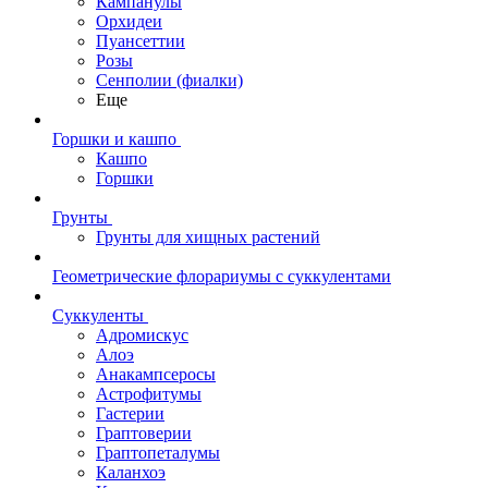
Кампанулы
Орхидеи
Пуансеттии
Розы
Сенполии (фиалки)
Еще
Горшки и кашпо
Кашпо
Горшки
Грунты
Грунты для хищных растений
Геометрические флорариумы с суккулентами
Суккуленты
Адромискус
Алоэ
Анакампсеросы
Астрофитумы
Гастерии
Граптоверии
Граптопеталумы
Каланхоэ