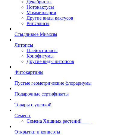
Декабристы
Нотокактусы
Маммиллярии
Другие виды кактусов
Рипсалисы
Стыдливые Мимозы
Литопсы
Плейоспилосы
Конофитумы
Другие виды литопсов
Фитокартины
Пустые геометрические флорариумы
Подарочные сертификаты
Товары с уценкой
Семена
Семена Хищных растений
Открытки и конверты