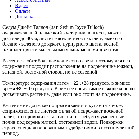
Видео
Оплата
Доставка
Седум Джойс Таллоч (лат. Sedum Joyce Tulloch) -
очаровательный невысокий кустарник, в высоту может
достичь до 40см, листья мясистые компактные, имеют от
бледно - зеленого до яркого пурпурного цвета, весной
начинает цвести маленькими ярко-красными цветками.
Растение любит большое количество света, поэтому для его
содержания подходит расположение на подоконнике южной,
западной, восточной сторон, но не северной.
Температура содержания летом +22..+28 градусов, в зимнее
время +8..+10 градусов. В зимнее время самое важное хорошо
досвечивать растение, даже если оно стоит на подоконнике.
Растение не допускает опрыскиваний и купаний в воде,
соприкосновение листьев с влагой повреждает восковой
налет, что приводит к загниванию. Требуется умеренный
полив под корень мягкой, отстоянной водой. Подкормки
строго специализированными удобрениями в весенне-летний
период.