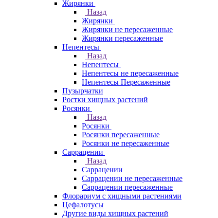
Жирянки
Назад
Жирянки
Жирянки не пересаженные
Жирянки пересаженные
Непентесы
Назад
Непентесы
Непентесы не пересаженные
Непентесы Пересаженные
Пузырчатки
Ростки хищных растений
Росянки
Назад
Росянки
Росянки пересаженные
Росянки не пересаженные
Саррацении
Назад
Саррацении
Саррацении не пересаженные
Саррацении пересаженные
Флорариум с хищными растениями
Цефалотусы
Другие виды хищных растений