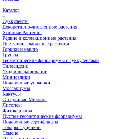
–
Каталог
–
Суккуленты
Декоративно-лиственные растения
Хищные Растения
Редкие и коллекционные растения
Цветущие комнатные растения
Горшки и кашпо
Грунты
Геометрические флорариумы с суккулентами
Тилландсии
Уход и выращивание
Минисадики
Подарочные упаковки
Моссариумы
Кактусы
Стыдливые Мимозы
Литопсы
Фитокартины
Пустые геометрические флорариумы
Подарочные сертификаты
Товары с уценкой
Семена
Открытки и конверты