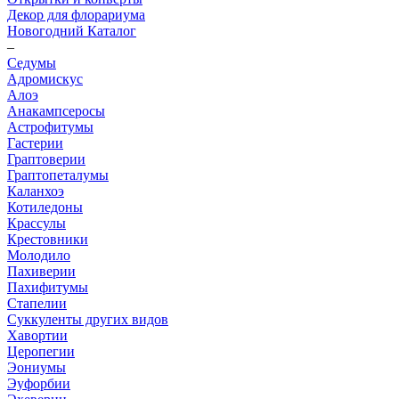
Декор для флорариума
Новогодний Каталог
–
Седумы
Адромискус
Алоэ
Анакампсеросы
Астрофитумы
Гастерии
Граптоверии
Граптопеталумы
Каланхоэ
Котиледоны
Крассулы
Крестовники
Молодило
Пахиверии
Пахифитумы
Стапелии
Суккуленты других видов
Хавортии
Церопегии
Эониумы
Эуфорбии