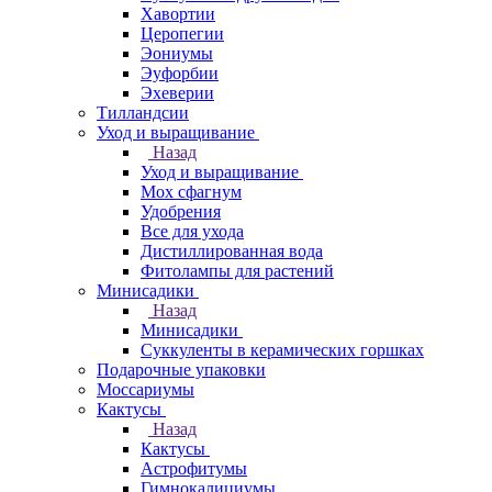
Хавортии
Церопегии
Эониумы
Эуфорбии
Эхеверии
Тилландсии
Уход и выращивание
Назад
Уход и выращивание
Мох сфагнум
Удобрения
Все для ухода
Дистиллированная вода
Фитолампы для растений
Минисадики
Назад
Минисадики
Суккуленты в керамических горшках
Подарочные упаковки
Моссариумы
Кактусы
Назад
Кактусы
Астрофитумы
Гимнокалициумы