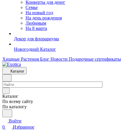
Конверты для денег
Семье
На новый год
На день рождения
Любимым
На 8 марта
Декор для флорариума
Новогодний Каталог
Хищные Растения
Блог
Новости
Подарочные сертификаты
Каталог
Каталог
По всему сайту
По каталогу
Войти
0
Избранное