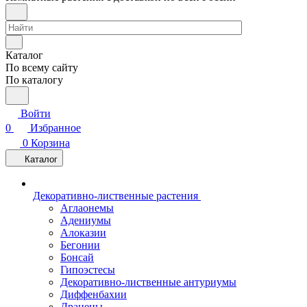
Каталог
По всему сайту
По каталогу
Войти
0
Избранное
0
Корзина
Каталог
Декоративно-лиственные растения
Аглаонемы
Адениумы
Алоказии
Бегонии
Бонсай
Гипоэстесы
Декоративно-лиственные антуриумы
Диффенбахии
Драцены