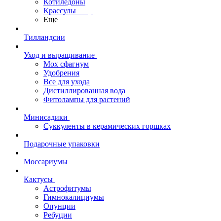
Котиледоны
Крассулы
Еще
Тилландсии
Уход и выращивание
Мох сфагнум
Удобрения
Все для ухода
Дистиллированная вода
Фитолампы для растений
Минисадики
Суккуленты в керамических горшках
Подарочные упаковки
Моссариумы
Кактусы
Астрофитумы
Гимнокалициумы
Опунции
Ребуции