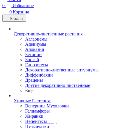
0
Избранное
0
Корзина
Каталог
Декоративно-лиственные растения
Аглаонемы
Адениумы
Алоказии
Бегонии
Бонсай
Гипоэстесы
Декоративно-лиственные антуриумы
Диффенбахии
Драцены
Другие декоративно-лиственные
Еще
Хищные Растения
Венерины Мухоловки
Гелиамфоры
Жирянки
Непентесы
Пузырчатки