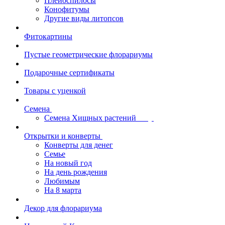
Плейоспилосы
Конофитумы
Другие виды литопсов
Фитокартины
Пустые геометрические флорариумы
Подарочные сертификаты
Товары с уценкой
Семена
Семена Хищных растений
Открытки и конверты
Конверты для денег
Семье
На новый год
На день рождения
Любимым
На 8 марта
Декор для флорариума