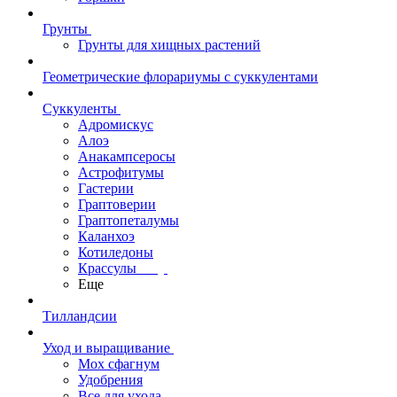
Грунты
Грунты для хищных растений
Геометрические флорариумы с суккулентами
Суккуленты
Адромискус
Алоэ
Анакампсеросы
Астрофитумы
Гастерии
Граптоверии
Граптопеталумы
Каланхоэ
Котиледоны
Крассулы
Еще
Тилландсии
Уход и выращивание
Мох сфагнум
Удобрения
Все для ухода