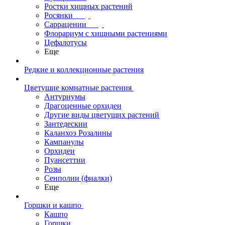
Ростки хищных растений
Росянки
Саррацении
Флорариум с хищными растениями
Цефалотусы
Еще
Редкие и коллекционные растения
Цветущие комнатные растения
Антуриумы
Драгоценные орхидеи
Другие виды цветущих растений
Зантедескии
Каланхоэ Розалины
Кампанулы
Орхидеи
Пуансеттии
Розы
Сенполии (фиалки)
Еще
Горшки и кашпо
Кашпо
Горшки