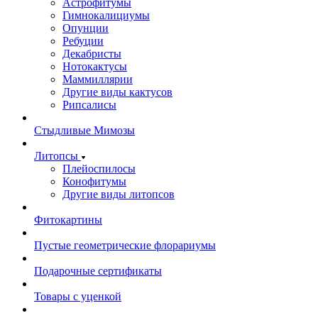
Астрофитумы
Гимнокалициумы
Опунции
Ребуции
Декабристы
Нотокактусы
Маммиллярии
Другие виды кактусов
Рипсалисы
Стыдливые Мимозы
Литопсы
Плейоспилосы
Конофитумы
Другие виды литопсов
Фитокартины
Пустые геометрические флорариумы
Подарочные сертификаты
Товары с уценкой