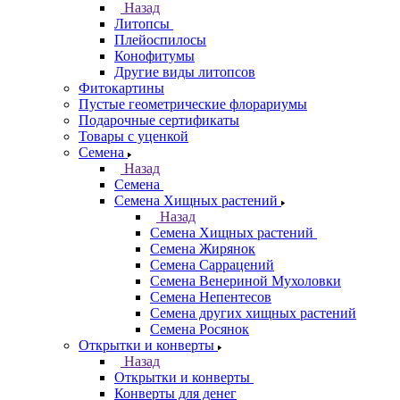
Назад
Литопсы
Плейоспилосы
Конофитумы
Другие виды литопсов
Фитокартины
Пустые геометрические флорариумы
Подарочные сертификаты
Товары с уценкой
Семена
Назад
Семена
Семена Хищных растений
Назад
Семена Хищных растений
Семена Жирянок
Семена Саррацений
Семена Венериной Мухоловки
Семена Непентесов
Семена других хищных растений
Семена Росянок
Открытки и конверты
Назад
Открытки и конверты
Конверты для денег