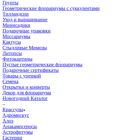
Грунты
Геометрические флорариумы с суккулентами
Тилландсии
Уход и выращивание
Минисадики
Подарочные упаковки
Моссариумы
Кактусы
Стыдливые Мимозы
Литопсы
Фитокартины
Пустые геометрические флорариумы
Подарочные сертификаты
Товары с уценкой
Семена
Открытки и конверты
Декор для флорариума
Новогодний Каталог
–
Крассулы
Адромискус
Алоэ
Анакампсеросы
Астрофитумы
Гастерии