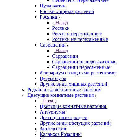
Непентесы Пересаженные
Пузырчатки
Ростки хищных растений
Росянки
Назад
Росянки
Росянки пересаженные
Росянки не пересаженные
Саррацении
Назад
Саррацении
Саррацении не пересаженные
Саррацении пересаженные
Флорариум с хищными растениями
Цефалотусы
Другие виды хищных растений
Редкие и коллекционные растения
Цветущие комнатные растения
Назад
Цветущие комнатные растения
Антуриумы
Драгоценные орхидеи
Другие виды цветущих растений
Зантедескии
Каланхоэ Розалины