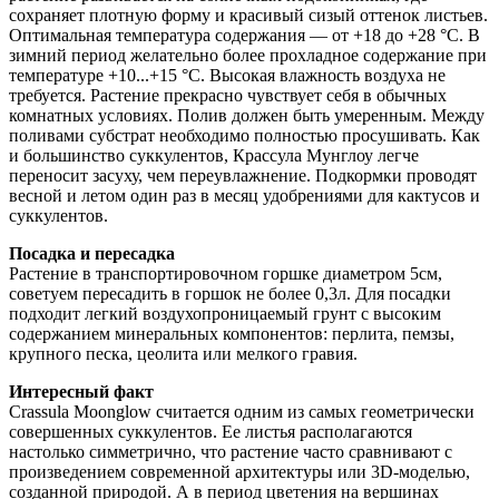
сохраняет плотную форму и красивый сизый оттенок листьев.
Оптимальная температура содержания — от +18 до +28 °C. В
зимний период желательно более прохладное содержание при
температуре +10...+15 °C. Высокая влажность воздуха не
требуется. Растение прекрасно чувствует себя в обычных
комнатных условиях. Полив должен быть умеренным. Между
поливами субстрат необходимо полностью просушивать. Как
и большинство суккулентов, Крассула Мунглоу легче
переносит засуху, чем переувлажнение. Подкормки проводят
весной и летом один раз в месяц удобрениями для кактусов и
суккулентов.
Посадка и пересадка
Растение в транспортировочном горшке диаметром 5см,
советуем пересадить в горшок не более 0,3л. Для посадки
подходит легкий воздухопроницаемый грунт с высоким
содержанием минеральных компонентов: перлита, пемзы,
крупного песка, цеолита или мелкого гравия.
Интересный факт
Crassula Moonglow считается одним из самых геометрически
совершенных суккулентов. Ее листья располагаются
настолько симметрично, что растение часто сравнивают с
произведением современной архитектуры или 3D-моделью,
созданной природой. А в период цветения на вершинах