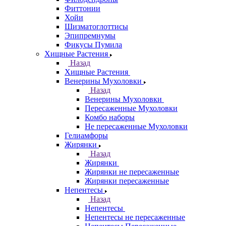
Фиттонии
Хойи
Шизматоглоттисы
Эпипремнумы
Фикусы Пумила
Хищные Растения
Назад
Хищные Растения
Венерины Мухоловки
Назад
Венерины Мухоловки
Пересаженные Мухоловки
Комбо наборы
Не пересаженные Мухоловки
Гелиамфоры
Жирянки
Назад
Жирянки
Жирянки не пересаженные
Жирянки пересаженные
Непентесы
Назад
Непентесы
Непентесы не пересаженные