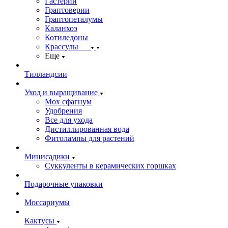
Гастерии
Граптоверии
Граптопеталумы
Каланхоэ
Котиледоны
Крассулы
Еще
Тилландсии
Уход и выращивание
Мох сфагнум
Удобрения
Все для ухода
Дистиллированная вода
Фитолампы для растений
Минисадики
Суккуленты в керамических горшках
Подарочные упаковки
Моссариумы
Кактусы