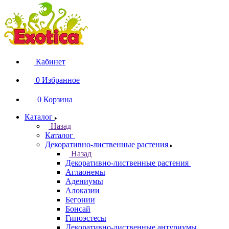
Кабинет
0
Избранное
0
Корзина
Каталог
Назад
Каталог
Декоративно-лиственные растения
Назад
Декоративно-лиственные растения
Аглаонемы
Адениумы
Алоказии
Бегонии
Бонсай
Гипоэстесы
Декоративно-лиственные антуриумы