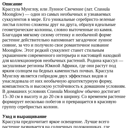
Описание
Крассула Мунглоу, или Лунное Свечение (лат. Crassula
Moonglow) — один из самых необычных и узнаваемых
суккулентов в мире. Его уникальные серебристо-зеленые
листья плотно сложены друг на друга, образуя идеальные
геометрические колонны, словно выточенные из камня.
Благодаря мягкому сизому оттенку и необычной форме
растение действительно напоминает загадочное лунное
сияние, за что и получило свое романтичное название
Moonglow. Этот редкий суккулент станет стильным
украшением современного интерьера и настоящей находкой
для коллекционеров необычных растений. Родина крассул —
засушливые регионы Южной Африки, где они растут под
ярким солнцем на бедных каменистых почвах. Крассула
Мунглоу является гибридом двух эффектных видов и
унаследовала от них необычную архитектурную форму,
компактность и высокую устойчивость к домашним условиям.
В домашних условиях Crassula Moonglow обычно достигает
15–30 см в высоту и до 20 см в ширину. Со временем растение
формирует несколько побегов и превращается в красивую
группу серебристых колонн.
Уход и выращивание
Крассула предпочитает яркое освещение. Лучше всего
растение развивается на солнечных подоконниках, где