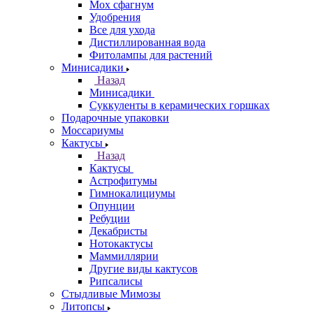
Мох сфагнум
Удобрения
Все для ухода
Дистиллированная вода
Фитолампы для растений
Минисадики
Назад
Минисадики
Суккуленты в керамических горшках
Подарочные упаковки
Моссариумы
Кактусы
Назад
Кактусы
Астрофитумы
Гимнокалициумы
Опунции
Ребуции
Декабристы
Нотокактусы
Маммиллярии
Другие виды кактусов
Рипсалисы
Стыдливые Мимозы
Литопсы