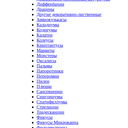
Диффенбахии
Драцены
Другие декоративно-лиственные
Замиокулькасы
Каладиумы
Кодиеумы
Калатеи
Колеусы
Криптантусы
Маранты
Монстеры
Оксалисы
Пальмы
Папоротники
Пеперомии
Пилеи
Плющи
Сансевиерии
Сингониумы
Спатифиллумы
Стрелиции
Традесканции
Фикусы
Фикусы Микрокарпа
Филодендроны