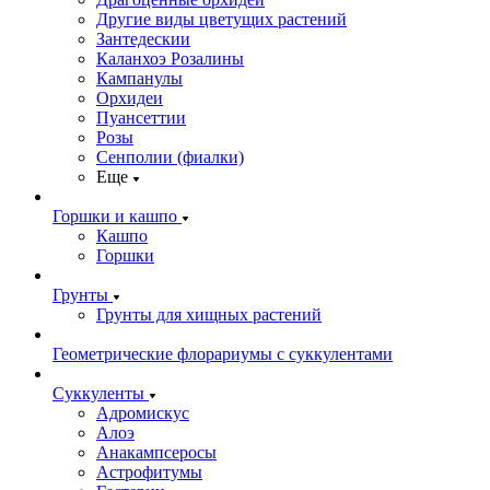
Другие виды цветущих растений
Зантедескии
Каланхоэ Розалины
Кампанулы
Орхидеи
Пуансеттии
Розы
Сенполии (фиалки)
Еще
Горшки и кашпо
Кашпо
Горшки
Грунты
Грунты для хищных растений
Геометрические флорариумы с суккулентами
Суккуленты
Адромискус
Алоэ
Анакампсеросы
Астрофитумы