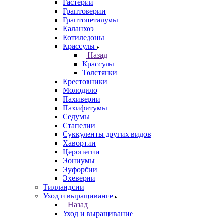
Гастерии
Граптоверии
Граптопеталумы
Каланхоэ
Котиледоны
Крассулы
Назад
Крассулы
Толстянки
Крестовники
Молодило
Пахиверии
Пахифитумы
Седумы
Стапелии
Суккуленты других видов
Хавортии
Церопегии
Эониумы
Эуфорбии
Эхеверии
Тилландсии
Уход и выращивание
Назад
Уход и выращивание