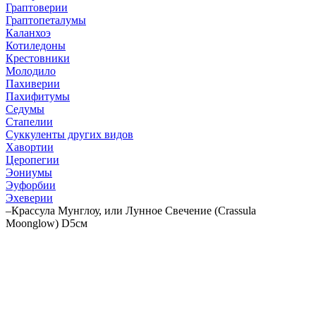
Граптоверии
Граптопеталумы
Каланхоэ
Котиледоны
Крестовники
Молодило
Пахиверии
Пахифитумы
Седумы
Стапелии
Суккуленты других видов
Хавортии
Церопегии
Эониумы
Эуфорбии
Эхеверии
–
Крассула Мунглоу, или Лунное Свечение (Crassula
Moonglow) D5cм