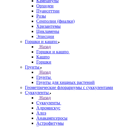
Кампанулы
Орхидеи
Пуансеттии
Розы
Сенполии (фиалки)
Хризантемы
Цикламены
Эписции
Горшки и кашпо
Назад
Горшки и кашпо
Кашпо
Горшки
Грунты
Назад
Грунты
Грунты для хищных растений
Геометрические флорариумы с суккулентами
Суккуленты
Назад
Суккуленты
Адромискус
Алоэ
Анакампсеросы
Астрофитумы