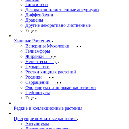
Гипоэстесы
Декоративно-лиственные антуриумы
Диффенбахии
Драцены
Другие декоративно-лиственные
Еще
Хищные Растения
Венерины Мухоловки
Гелиамфоры
Жирянки
Непентесы
Пузырчатки
Ростки хищных растений
Росянки
Саррацении
Флорариум с хищными растениями
Цефалотусы
Еще
Редкие и коллекционные растения
Цветущие комнатные растения
Антуриумы
Драгоценные орхидеи