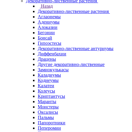
Декоративно-лиственные растения
Назад
Декоративно-лиственные растения
Аглаонемы
Адениумы
Алоказии
Бегонии
Бонсай
Гипоэстесы
Декоративно-лиственные антуриумы
Диффенбахии
Драцены
Другие декоративно-лиственные
Замиокулькасы
Каладиумы
Кодиеумы
Калатеи
Колеусы
Криптантусы
Маранты
Монстеры
Оксалисы
Пальмы
Папоротники
Пеперомии