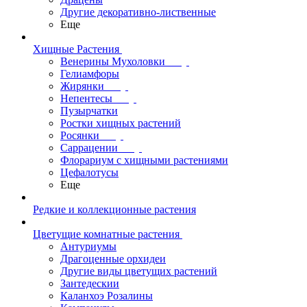
Другие декоративно-лиственные
Еще
Хищные Растения
Венерины Мухоловки
Гелиамфоры
Жирянки
Непентесы
Пузырчатки
Ростки хищных растений
Росянки
Саррацении
Флорариум с хищными растениями
Цефалотусы
Еще
Редкие и коллекционные растения
Цветущие комнатные растения
Антуриумы
Драгоценные орхидеи
Другие виды цветущих растений
Зантедескии
Каланхоэ Розалины