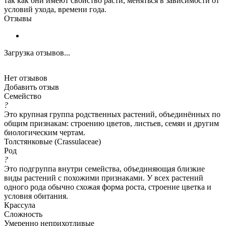
так как они имеют свойство расти, меняться в зависимости от
условий ухода, времени года.
Отзывы
Загрузка отзывов...
Нет отзывов
Добавить отзыв
Семейство
?
Это крупная группа родственных растений, объединённых по
общим признакам: строению цветов, листьев, семян и другим
биологическим чертам.
Толстянковые (Crassulaceae)
Род
?
Это подгруппа внутри семейства, объединяющая близкие
виды растений с похожими признаками. У всех растений
одного рода обычно схожая форма роста, строение цветка и
условия обитания.
Крассула
Сложность
Умеренно неприхотливые