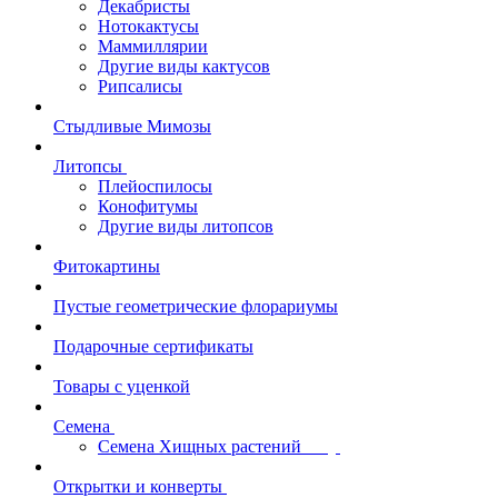
Декабристы
Нотокактусы
Маммиллярии
Другие виды кактусов
Рипсалисы
Стыдливые Мимозы
Литопсы
Плейоспилосы
Конофитумы
Другие виды литопсов
Фитокартины
Пустые геометрические флорариумы
Подарочные сертификаты
Товары с уценкой
Семена
Семена Хищных растений
Открытки и конверты