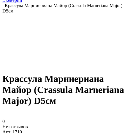
Эхеверии
–
Крассула Марниериана Майор (Crassula Marneriana Major)
D5см
Крассула Марниериана
Майор (Crassula Marneriana
Major) D5см
0
Нет отзывов
Арт.
1710