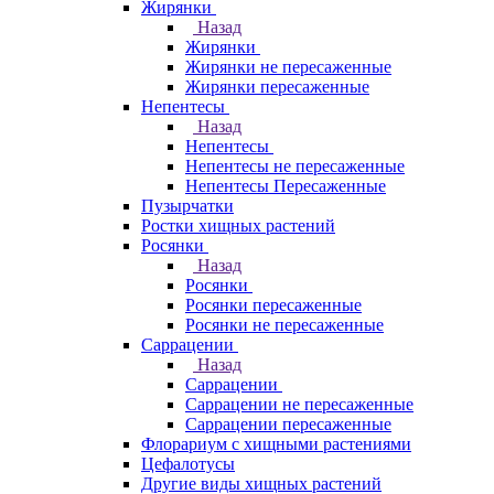
Жирянки
Назад
Жирянки
Жирянки не пересаженные
Жирянки пересаженные
Непентесы
Назад
Непентесы
Непентесы не пересаженные
Непентесы Пересаженные
Пузырчатки
Ростки хищных растений
Росянки
Назад
Росянки
Росянки пересаженные
Росянки не пересаженные
Саррацении
Назад
Саррацении
Саррацении не пересаженные
Саррацении пересаженные
Флорариум с хищными растениями
Цефалотусы
Другие виды хищных растений