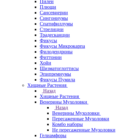
Пилеи
Плющи
Сансевиерии
Сингониумы
Спатифиллумы
Стрелиции
Традесканции
Фикусы
Фикусы Микрокарпа
Филодендроны
Фиттонии
Хойи
Шизматоглоттисы
Эпипремнумы
Фикусы Пумила
Хищные Растения
Назад
Хищные Растения
Венерины Мухоловки
Назад
Венерины Мухоловки
Пересаженные Мухоловки
Комбо наборы
Не пересаженные Мухоловки
Гелиамфоры