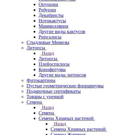
Опунции
Ребуции
Декабристы
Нотокактусы
Маммиллярии
Другие виды кактусов
Рипсалисы
Стыдливые Мимозы
Литопсы
Назад
Литопсы
Плейоспилосы
Конофитумы
Другие виды литопсов
Фитокартины
Пустые геометрические флорариумы
Подарочные сертификаты
Товары с уценкой
Семена
Назад
Семена
Семена Хищных растений
Назад
Семена Хищных растений
Семена Жирянок