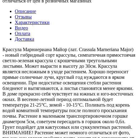
отличаться от цен в розничных магазинах
Описание
Отзывы
Характеристики
Видео
Оплата
Доставка
Крассула Марниериана Майор (лат. Crassula Marneriana Major)
- новый гибридный сорт крассулы, симпатичная прямостоячая
светло-зеленая крассула с крошечными треугольными
листьями. Может вырасти в высоту до 30см. Крассула
является несложным в уходе растением. Хорошо переносит
прямые солнечные лучи, круглый год нуждаются в ярком
освещении. При недостатке освещения стебли растения
бледнеют и вытягиваются, а листья становятся менее яркими.
В доме прекрасно себя чувствует на южных и юго-восточных
окнах. В весенне-летний период оптимальной будет
температура 21-25°C, зимой - 10-15°C. Поливать под корень
водой комнатной температуры после полного просыхания
почвы. Растение в маленьком транспортировочном горшке
диаметром 5см, советуем пересадить в горшок около 0,6л.
Грунт подойдет для кактусовых или суккулентных растений.
ВНИМАНИЕ! Растение может немного отличаться от фото,