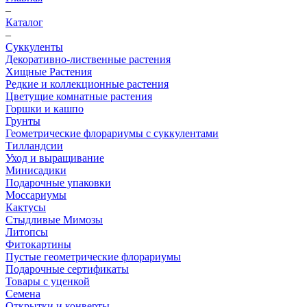
–
Каталог
–
Суккуленты
Декоративно-лиственные растения
Хищные Растения
Редкие и коллекционные растения
Цветущие комнатные растения
Горшки и кашпо
Грунты
Геометрические флорариумы с суккулентами
Тилландсии
Уход и выращивание
Минисадики
Подарочные упаковки
Моссариумы
Кактусы
Стыдливые Мимозы
Литопсы
Фитокартины
Пустые геометрические флорариумы
Подарочные сертификаты
Товары с уценкой
Семена
Открытки и конверты