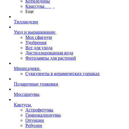
Котиледоны
Крассулы
Еще
Тилландсии
Уход и выращивание
Мох сфагнум
Удобрения
Все для ухода
Дистиллированная вода
Фитолампы для растений
Минисадики
Суккуленты в керамических горшках
Подарочные упаковки
Моссариумы
Кактусы
Астрофитумы
Гимнокалициумы
Опунции
Ребуции