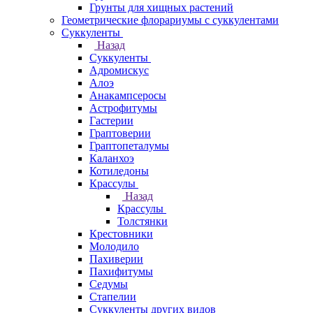
Грунты для хищных растений
Геометрические флорариумы с суккулентами
Суккуленты
Назад
Суккуленты
Адромискус
Алоэ
Анакампсеросы
Астрофитумы
Гастерии
Граптоверии
Граптопеталумы
Каланхоэ
Котиледоны
Крассулы
Назад
Крассулы
Толстянки
Крестовники
Молодило
Пахиверии
Пахифитумы
Седумы
Стапелии
Суккуленты других видов