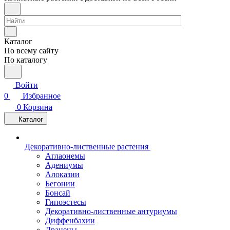
Каталог
По всему сайту
По каталогу
Войти
0
Избранное
0
Корзина
Каталог
Декоративно-лиственные растения
Аглаонемы
Адениумы
Алоказии
Бегонии
Бонсай
Гипоэстесы
Декоративно-лиственные антуриумы
Диффенбахии
Драцены