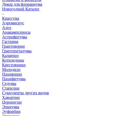
Декор для флорариума
Новогодний Каталог
–
Крассулы
Адромискус
Алоэ
Анакампсеросы
Астрофитумы
Гастерии
Граптоверии
Граптопеталумы
Каланхоэ
Котиледоны
Крестовники
Молодило
Пахиверии
Пахифитумы
Седумы
Стапелии
Суккуленты других видов
Хавортии
Церопегии
Эониумы
Эуфорбии