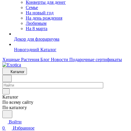
Конверты для денег
Семье
На новый год
На день рождения
Любимым
На 8 марта
Декор для флорариума
Новогодний Каталог
Хищные Растения
Блог
Новости
Подарочные сертификаты
Каталог
Каталог
По всему сайту
По каталогу
Войти
0
Избранное