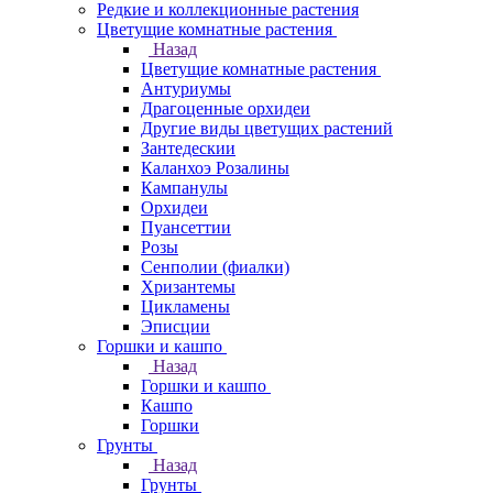
Редкие и коллекционные растения
Цветущие комнатные растения
Назад
Цветущие комнатные растения
Антуриумы
Драгоценные орхидеи
Другие виды цветущих растений
Зантедескии
Каланхоэ Розалины
Кампанулы
Орхидеи
Пуансеттии
Розы
Сенполии (фиалки)
Хризантемы
Цикламены
Эписции
Горшки и кашпо
Назад
Горшки и кашпо
Кашпо
Горшки
Грунты
Назад
Грунты