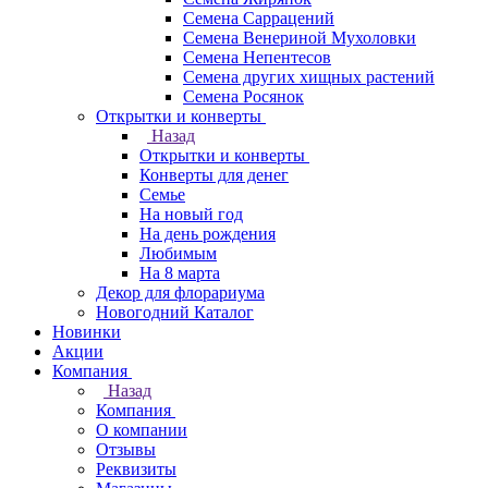
Семена Саррацений
Семена Венериной Мухоловки
Семена Непентесов
Семена других хищных растений
Семена Росянок
Открытки и конверты
Назад
Открытки и конверты
Конверты для денег
Семье
На новый год
На день рождения
Любимым
На 8 марта
Декор для флорариума
Новогодний Каталог
Новинки
Акции
Компания
Назад
Компания
О компании
Отзывы
Реквизиты