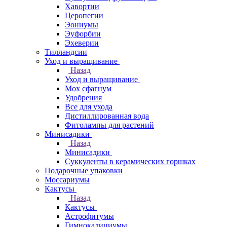
Хавортии
Церопегии
Эониумы
Эуфорбии
Эхеверии
Тилландсии
Уход и выращивание
Назад
Уход и выращивание
Мох сфагнум
Удобрения
Все для ухода
Дистиллированная вода
Фитолампы для растений
Минисадики
Назад
Минисадики
Суккуленты в керамических горшках
Подарочные упаковки
Моссариумы
Кактусы
Назад
Кактусы
Астрофитумы
Гимнокалициумы