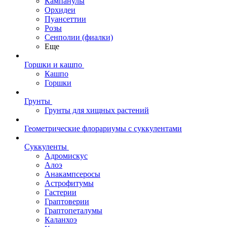
Кампанулы
Орхидеи
Пуансеттии
Розы
Сенполии (фиалки)
Еще
Горшки и кашпо
Кашпо
Горшки
Грунты
Грунты для хищных растений
Геометрические флорариумы с суккулентами
Суккуленты
Адромискус
Алоэ
Анакампсеросы
Астрофитумы
Гастерии
Граптоверии
Граптопеталумы
Каланхоэ