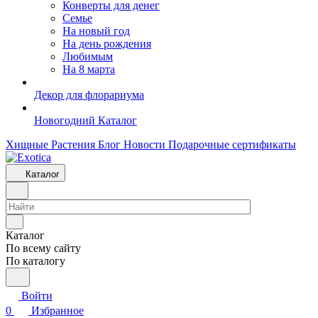
Конверты для денег
Семье
На новый год
На день рождения
Любимым
На 8 марта
Декор для флорариума
Новогодний Каталог
Хищные Растения
Блог
Новости
Подарочные сертификаты
Каталог
Каталог
По всему сайту
По каталогу
Войти
0
Избранное