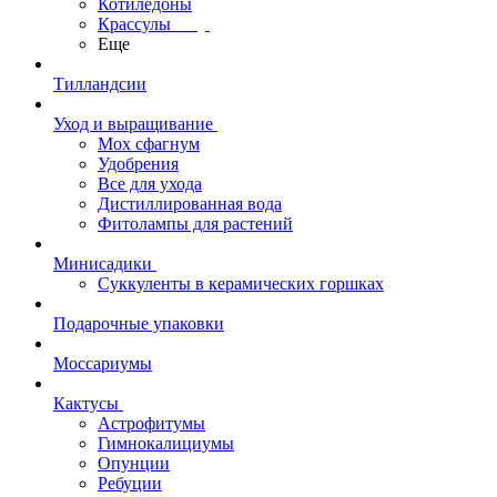
Котиледоны
Крассулы
Еще
Тилландсии
Уход и выращивание
Мох сфагнум
Удобрения
Все для ухода
Дистиллированная вода
Фитолампы для растений
Минисадики
Суккуленты в керамических горшках
Подарочные упаковки
Моссариумы
Кактусы
Астрофитумы
Гимнокалициумы
Опунции
Ребуции