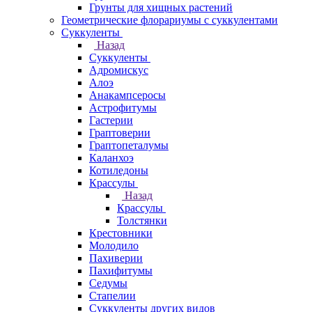
Грунты для хищных растений
Геометрические флорариумы с суккулентами
Суккуленты
Назад
Суккуленты
Адромискус
Алоэ
Анакампсеросы
Астрофитумы
Гастерии
Граптоверии
Граптопеталумы
Каланхоэ
Котиледоны
Крассулы
Назад
Крассулы
Толстянки
Крестовники
Молодило
Пахиверии
Пахифитумы
Седумы
Стапелии
Суккуленты других видов