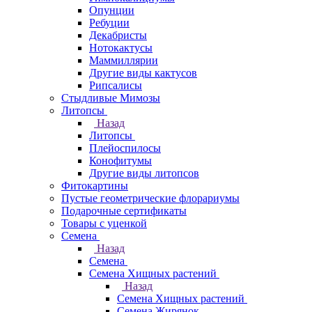
Опунции
Ребуции
Декабристы
Нотокактусы
Маммиллярии
Другие виды кактусов
Рипсалисы
Стыдливые Мимозы
Литопсы
Назад
Литопсы
Плейоспилосы
Конофитумы
Другие виды литопсов
Фитокартины
Пустые геометрические флорариумы
Подарочные сертификаты
Товары с уценкой
Семена
Назад
Семена
Семена Хищных растений
Назад
Семена Хищных растений
Семена Жирянок