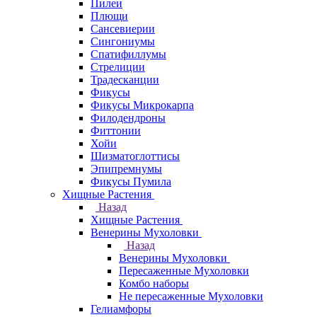
Пилеи
Плющи
Сансевиерии
Сингониумы
Спатифиллумы
Стрелиции
Традесканции
Фикусы
Фикусы Микрокарпа
Филодендроны
Фиттонии
Хойи
Шизматоглоттисы
Эпипремнумы
Фикусы Пумила
Хищные Растения
Назад
Хищные Растения
Венерины Мухоловки
Назад
Венерины Мухоловки
Пересаженные Мухоловки
Комбо наборы
Не пересаженные Мухоловки
Гелиамфоры