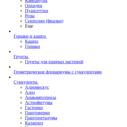
Кампанулы
Орхидеи
Пуансеттии
Розы
Сенполии (фиалки)
Еще
Горшки и кашпо
Кашпо
Горшки
Грунты
Грунты для хищных растений
Геометрические флорариумы с суккулентами
Суккуленты
Адромискус
Алоэ
Анакампсеросы
Астрофитумы
Гастерии
Граптоверии
Граптопеталумы
Каланхоэ