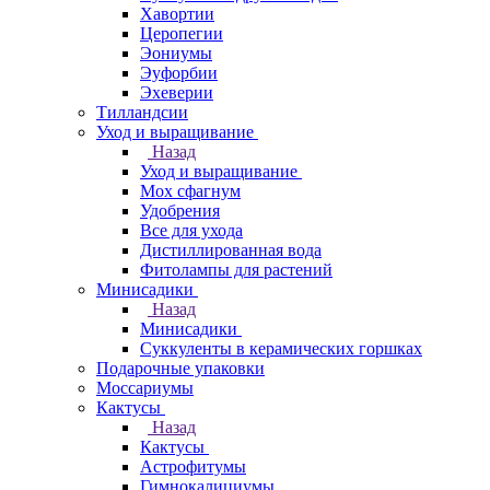
Хавортии
Церопегии
Эониумы
Эуфорбии
Эхеверии
Тилландсии
Уход и выращивание
Назад
Уход и выращивание
Мох сфагнум
Удобрения
Все для ухода
Дистиллированная вода
Фитолампы для растений
Минисадики
Назад
Минисадики
Суккуленты в керамических горшках
Подарочные упаковки
Моссариумы
Кактусы
Назад
Кактусы
Астрофитумы
Гимнокалициумы