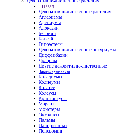
Декоративно-лиственные растения
Назад
Декоративно-лиственные растения
Аглаонемы
Адениумы
Алоказии
Бегонии
Бонсай
Гипоэстесы
Декоративно-лиственные антуриумы
Диффенбахии
Драцены
Другие декоративно-лиственные
Замиокулькасы
Каладиумы
Кодиеумы
Калатеи
Колеусы
Криптантусы
Маранты
Монстеры
Оксалисы
Пальмы
Папоротники
Пеперомии