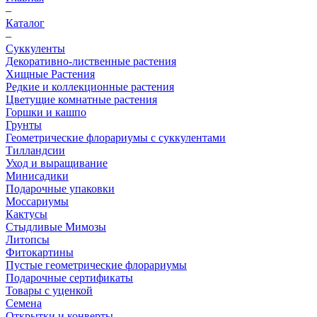
–
Каталог
–
Суккуленты
Декоративно-лиственные растения
Хищные Растения
Редкие и коллекционные растения
Цветущие комнатные растения
Горшки и кашпо
Грунты
Геометрические флорариумы с суккулентами
Тилландсии
Уход и выращивание
Минисадики
Подарочные упаковки
Моссариумы
Кактусы
Стыдливые Мимозы
Литопсы
Фитокартины
Пустые геометрические флорариумы
Подарочные сертификаты
Товары с уценкой
Семена
Открытки и конверты