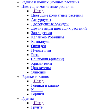
Редкие и коллекционные растения
Цветущие комнатные растения
Назад
Цветущие комнатные растения
Антуриумы
Драгоценные орхидеи
Другие виды цветущих растений
Зантедескии
Каланхоэ Розалины
Кампанулы
Орхидеи
Пуансеттии
Розы
Сенполии (фиалки)
Хризантемы
Цикламены
Эписции
Горшки и кашпо
Назад
Горшки и кашпо
Кашпо
Горшки
Грунты
Назад
Грунты