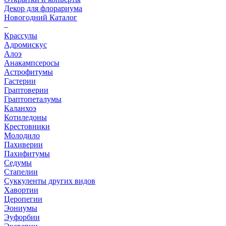
Декор для флорариума
Новогодний Каталог
–
Крассулы
Адромискус
Алоэ
Анакампсеросы
Астрофитумы
Гастерии
Граптоверии
Граптопеталумы
Каланхоэ
Котиледоны
Крестовники
Молодило
Пахиверии
Пахифитумы
Седумы
Стапелии
Суккуленты других видов
Хавортии
Церопегии
Эониумы
Эуфорбии