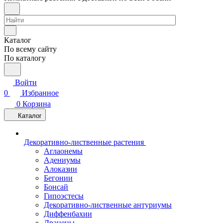
Каталог
По всему сайту
По каталогу
Войти
0
Избранное
0
Корзина
Каталог
Декоративно-лиственные растения
Аглаонемы
Адениумы
Алоказии
Бегонии
Бонсай
Гипоэстесы
Декоративно-лиственные антуриумы
Диффенбахии
Драцены