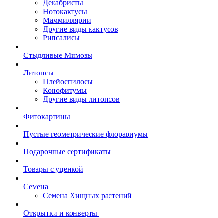
Декабристы
Нотокактусы
Маммиллярии
Другие виды кактусов
Рипсалисы
Стыдливые Мимозы
Литопсы
Плейоспилосы
Конофитумы
Другие виды литопсов
Фитокартины
Пустые геометрические флорариумы
Подарочные сертификаты
Товары с уценкой
Семена
Семена Хищных растений
Открытки и конверты