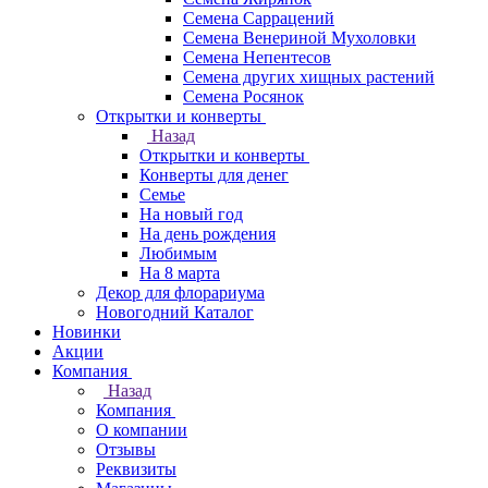
Семена Саррацений
Семена Венериной Мухоловки
Семена Непентесов
Семена других хищных растений
Семена Росянок
Открытки и конверты
Назад
Открытки и конверты
Конверты для денег
Семье
На новый год
На день рождения
Любимым
На 8 марта
Декор для флорариума
Новогодний Каталог
Новинки
Акции
Компания
Назад
Компания
О компании
Отзывы
Реквизиты