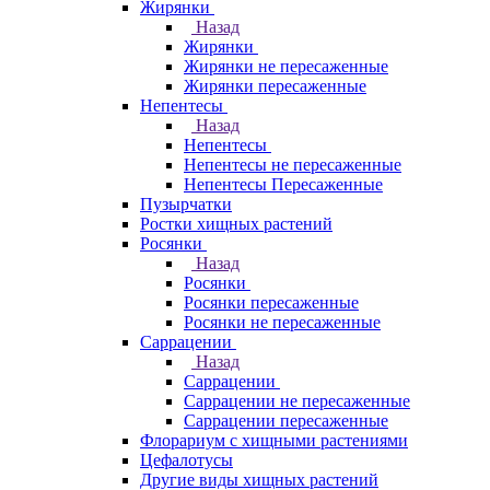
Жирянки
Назад
Жирянки
Жирянки не пересаженные
Жирянки пересаженные
Непентесы
Назад
Непентесы
Непентесы не пересаженные
Непентесы Пересаженные
Пузырчатки
Ростки хищных растений
Росянки
Назад
Росянки
Росянки пересаженные
Росянки не пересаженные
Саррацении
Назад
Саррацении
Саррацении не пересаженные
Саррацении пересаженные
Флорариум с хищными растениями
Цефалотусы
Другие виды хищных растений