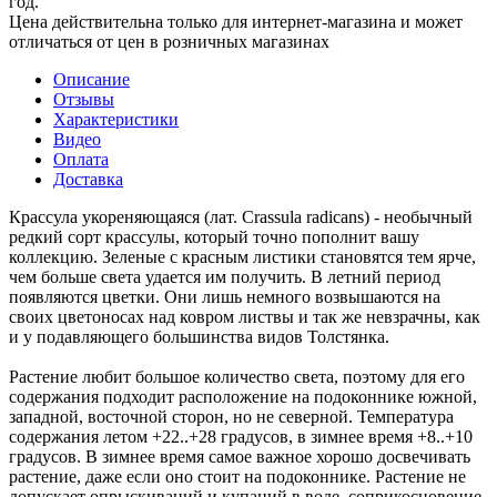
год.
Цена действительна только для интернет-магазина и может
отличаться от цен в розничных магазинах
Описание
Отзывы
Характеристики
Видео
Оплата
Доставка
Крассула укореняющаяся (лат. Crassula radicans) - необычный
редкий сорт крассулы, который точно пополнит вашу
коллекцию. Зеленые с красным листики становятся тем ярче,
чем больше света удается им получить. В летний период
появляются цветки. Они лишь немного возвышаются на
своих цветоносах над ковром листвы и так же невзрачны, как
и у подавляющего большинства видов Толстянка.
Растение любит большое количество света, поэтому для его
содержания подходит расположение на подоконнике южной,
западной, восточной сторон, но не северной. Температура
содержания летом +22..+28 градусов, в зимнее время +8..+10
градусов. В зимнее время самое важное хорошо досвечивать
растение, даже если оно стоит на подоконнике. Растение не
допускает опрыскиваний и купаний в воде, соприкосновение