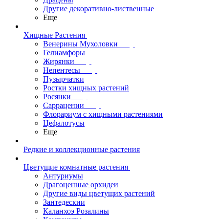
Другие декоративно-лиственные
Еще
Хищные Растения
Венерины Мухоловки
Гелиамфоры
Жирянки
Непентесы
Пузырчатки
Ростки хищных растений
Росянки
Саррацении
Флорариум с хищными растениями
Цефалотусы
Еще
Редкие и коллекционные растения
Цветущие комнатные растения
Антуриумы
Драгоценные орхидеи
Другие виды цветущих растений
Зантедескии
Каланхоэ Розалины