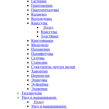
Гастерии
Граптоверии
Граптопеталумы
Каланхоэ
Котиледоны
Крассулы
Назад
Крассулы
Толстянки
Крестовники
Молодило
Пахиверии
Пахифитумы
Седумы
Стапелии
Суккуленты других видов
Хавортии
Церопегии
Эониумы
Эуфорбии
Эхеверии
Тилландсии
Уход и выращивание
Назад
Уход и выращивание