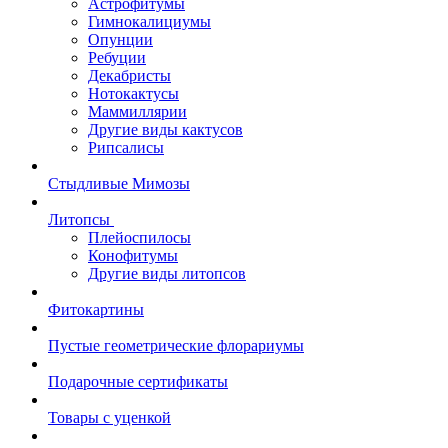
Астрофитумы
Гимнокалициумы
Опунции
Ребуции
Декабристы
Нотокактусы
Маммиллярии
Другие виды кактусов
Рипсалисы
Стыдливые Мимозы
Литопсы
Плейоспилосы
Конофитумы
Другие виды литопсов
Фитокартины
Пустые геометрические флорариумы
Подарочные сертификаты
Товары с уценкой