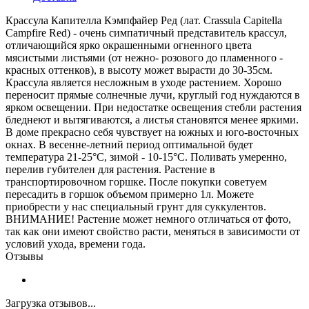
Крассула Капителла Кэмпфайер Ред (лат. Crassula Capitella
Campfire Red) - очень симпатичный представитель крассул,
отличающийся ярко окрашенными огненного цвета
мясистыми листьями (от нежно- розового до пламенного -
красных оттенков), в высоту может вырасти до 30-35см.
Крассула является несложным в уходе растением. Хорошо
переносит прямые солнечные лучи, круглый год нуждаются в
ярком освещении. При недостатке освещения стебли растения
бледнеют и вытягиваются, а листья становятся менее яркими.
В доме прекрасно себя чувствует на южных и юго-восточных
окнах. В весенне-летний период оптимальной будет
температура 21-25°C, зимой - 10-15°C. Поливать умеренно,
перелив губителен для растения. Растение в
транспортировочном горшке. После покупки советуем
пересадить в горшок объемом примерно 1л. Можете
приобрести у нас специальный грунт для суккулентов.
ВНИМАНИЕ! Растение может немного отличаться от фото,
так как они имеют свойство расти, меняться в зависимости от
условий ухода, времени года.
Отзывы
Загрузка отзывов...