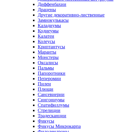
Диффенбахии
Драцены
Другие декоративно-лиственные
Замиокулькасы
Каладиумы
Кодиеумы
Калатеи
Колеусы
Криптантусы
Маранты
Монстеры
Оксалисы
Пальмы
Папоротники
Пеперомии
Пилеи
Плющи
Сансевиерии
Сингониумы
Спатифиллумы
Стрелиции
Традесканции
Фикусы
Фикусы Микрокарпа
Филодендроны