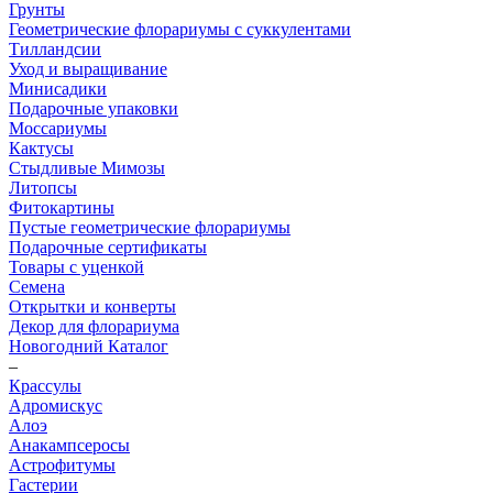
Грунты
Геометрические флорариумы с суккулентами
Тилландсии
Уход и выращивание
Минисадики
Подарочные упаковки
Моссариумы
Кактусы
Стыдливые Мимозы
Литопсы
Фитокартины
Пустые геометрические флорариумы
Подарочные сертификаты
Товары с уценкой
Семена
Открытки и конверты
Декор для флорариума
Новогодний Каталог
–
Крассулы
Адромискус
Алоэ
Анакампсеросы
Астрофитумы
Гастерии