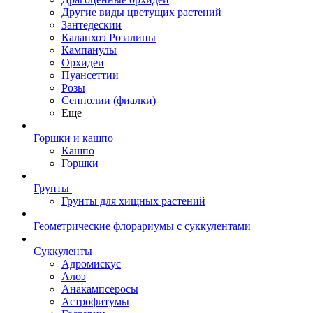
Другие виды цветущих растений
Зантедескии
Каланхоэ Розалины
Кампанулы
Орхидеи
Пуансеттии
Розы
Сенполии (фиалки)
Еще
Горшки и кашпо
Кашпо
Горшки
Грунты
Грунты для хищных растений
Геометрические флорариумы с суккулентами
Суккуленты
Адромискус
Алоэ
Анакампсеросы
Астрофитумы