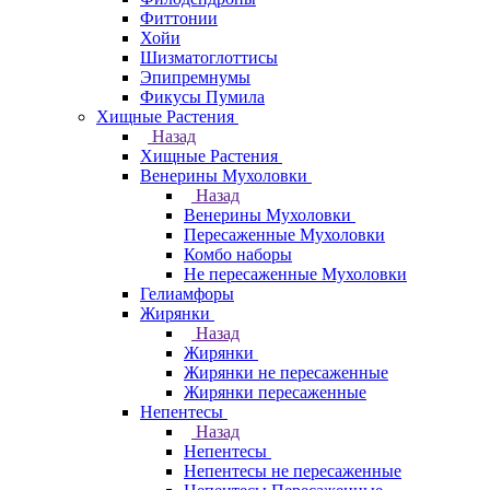
Фиттонии
Хойи
Шизматоглоттисы
Эпипремнумы
Фикусы Пумила
Хищные Растения
Назад
Хищные Растения
Венерины Мухоловки
Назад
Венерины Мухоловки
Пересаженные Мухоловки
Комбо наборы
Не пересаженные Мухоловки
Гелиамфоры
Жирянки
Назад
Жирянки
Жирянки не пересаженные
Жирянки пересаженные
Непентесы
Назад
Непентесы
Непентесы не пересаженные