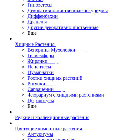
Гипоэстесы
Декоративно-лиственные антуриумы
Диффенбахии
Драцены
Другие декоративно-лиственные
Еще
Хищные Растения
Венерины Мухоловки
Гелиамфоры
Жирянки
Непентесы
Пузырчатки
Ростки хищных растений
Росянки
Саррацении
Флорариум с хищными растениями
Цефалотусы
Еще
Редкие и коллекционные растения
Цветущие комнатные растения
Антуриумы
Драгоценные орхидеи