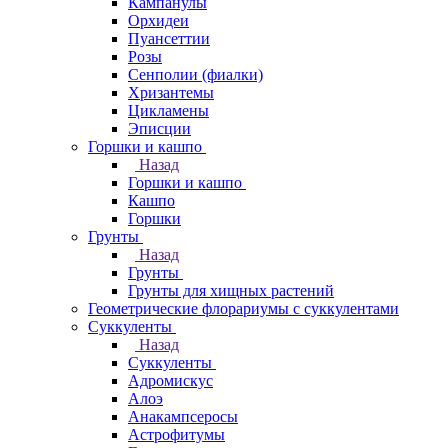
Кампанулы
Орхидеи
Пуансеттии
Розы
Сенполии (фиалки)
Хризантемы
Цикламены
Эписции
Горшки и кашпо
Назад
Горшки и кашпо
Кашпо
Горшки
Грунты
Назад
Грунты
Грунты для хищных растений
Геометрические флорариумы с суккулентами
Суккуленты
Назад
Суккуленты
Адромискус
Алоэ
Анакампсеросы
Астрофитумы