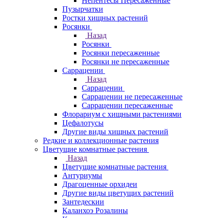
Непентесы Пересаженные
Пузырчатки
Ростки хищных растений
Росянки
Назад
Росянки
Росянки пересаженные
Росянки не пересаженные
Саррацении
Назад
Саррацении
Саррацении не пересаженные
Саррацении пересаженные
Флорариум с хищными растениями
Цефалотусы
Другие виды хищных растений
Редкие и коллекционные растения
Цветущие комнатные растения
Назад
Цветущие комнатные растения
Антуриумы
Драгоценные орхидеи
Другие виды цветущих растений
Зантедескии
Каланхоэ Розалины