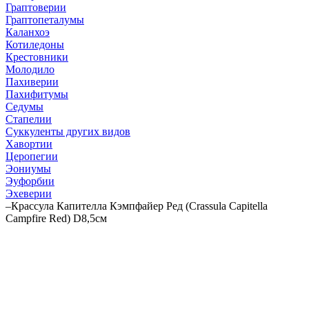
Граптоверии
Граптопеталумы
Каланхоэ
Котиледоны
Крестовники
Молодило
Пахиверии
Пахифитумы
Седумы
Стапелии
Суккуленты других видов
Хавортии
Церопегии
Эониумы
Эуфорбии
Эхеверии
–
Крассула Капителла Кэмпфайер Ред (Crassula Capitella
Campfire Red) D8,5см