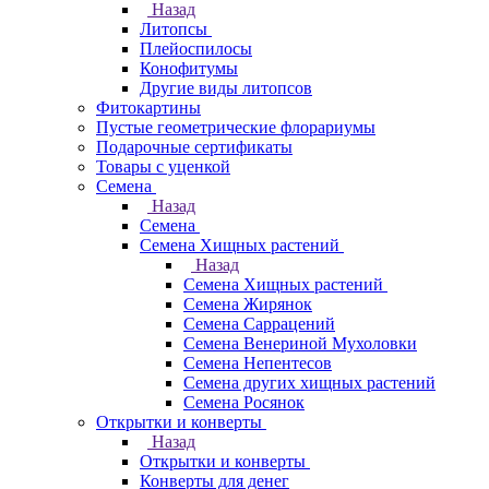
Назад
Литопсы
Плейоспилосы
Конофитумы
Другие виды литопсов
Фитокартины
Пустые геометрические флорариумы
Подарочные сертификаты
Товары с уценкой
Семена
Назад
Семена
Семена Хищных растений
Назад
Семена Хищных растений
Семена Жирянок
Семена Саррацений
Семена Венериной Мухоловки
Семена Непентесов
Семена других хищных растений
Семена Росянок
Открытки и конверты
Назад
Открытки и конверты
Конверты для денег