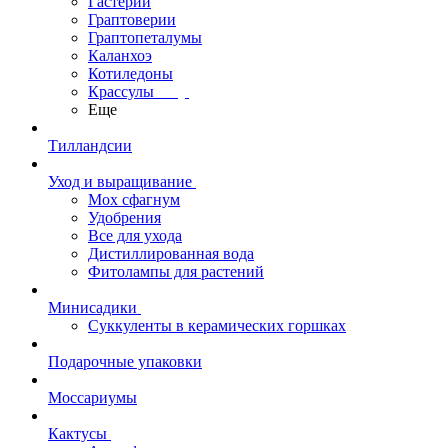
Гастерии
Граптоверии
Граптопеталумы
Каланхоэ
Котиледоны
Крассулы
Еще
Тилландсии
Уход и выращивание
Мох сфагнум
Удобрения
Все для ухода
Дистиллированная вода
Фитолампы для растений
Минисадики
Суккуленты в керамических горшках
Подарочные упаковки
Моссариумы
Кактусы