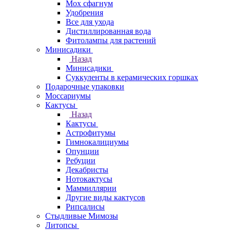
Мох сфагнум
Удобрения
Все для ухода
Дистиллированная вода
Фитолампы для растений
Минисадики
Назад
Минисадики
Суккуленты в керамических горшках
Подарочные упаковки
Моссариумы
Кактусы
Назад
Кактусы
Астрофитумы
Гимнокалициумы
Опунции
Ребуции
Декабристы
Нотокактусы
Маммиллярии
Другие виды кактусов
Рипсалисы
Стыдливые Мимозы
Литопсы