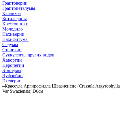
Граптоверии
Граптопеталумы
Каланхоэ
Котиледоны
Крестовники
Молодило
Пахиверии
Пахифитумы
Седумы
Стапелии
Суккуленты других видов
Хавортии
Церопегии
Эониумы
Эуфорбии
Эхеверии
–
Крассула Аргирофилла Швазиенсис (Crassula Argyrophylla
Var Swaziensis) D6см