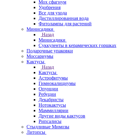
Мох сфагнум
Удобрения
Все для ухода
Дистиллированная вода
Фитолампы для растений
Минисадики
Назад
Минисадики
Суккуленты в керамических горшках
Подарочные упаковки
Моссариумы
Кактусы
Назад
Кактусы
Астрофитумы
Гимнокалициумы
Опунции
Ребуции
Декабристы
Нотокактусы
Маммиллярии
Другие виды кактусов
Рипсалисы
Стыдливые Мимозы
Литопсы