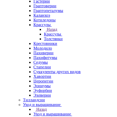
Гастерии
Граптоверии
Граптопеталумы
Каланхоэ
Котиледоны
Крассулы
Назад
Крассулы
Толстянки
Крестовники
Молодило
Пахиверии
Пахифитумы
Седумы
Стапелии
Суккуленты других видов
Хавортии
Церопегии
Эониумы
Эуфорбии
Эхеверии
Тилландсии
Уход и выращивание
Назад
Уход и выращивание