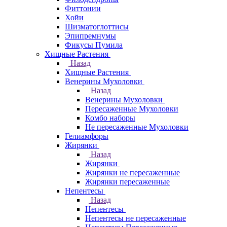
Фиттонии
Хойи
Шизматоглоттисы
Эпипремнумы
Фикусы Пумила
Хищные Растения
Назад
Хищные Растения
Венерины Мухоловки
Назад
Венерины Мухоловки
Пересаженные Мухоловки
Комбо наборы
Не пересаженные Мухоловки
Гелиамфоры
Жирянки
Назад
Жирянки
Жирянки не пересаженные
Жирянки пересаженные
Непентесы
Назад
Непентесы
Непентесы не пересаженные