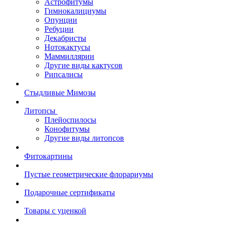
Астрофитумы
Гимнокалициумы
Опунции
Ребуции
Декабристы
Нотокактусы
Маммиллярии
Другие виды кактусов
Рипсалисы
Стыдливые Мимозы
Литопсы
Плейоспилосы
Конофитумы
Другие виды литопсов
Фитокартины
Пустые геометрические флорариумы
Подарочные сертификаты
Товары с уценкой