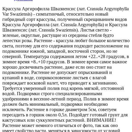
Крассула Аргирофилла Швазиенсис (лат. Crassula Argyrophylla
Var Swaziensis) - симпатинчый, относительно новый
гибридный сорт крассулы, полученный скрещиванием видов
Крассула Аргирофилла (лат. Crassula Argyrophylla) и Крассула
Швазиенсис (лат. Crassula Swaziensis). Листья светло -
зеленые, округлые, растущие из середины стебля будто
лепестки розы. Растение - крассула любит большое количество
света, поэтому для его содержания подходит расположение на
подоконнике южной, западной, восточной сторон, но не
северной. Температура содержания летом +22..+28 градусов, в
зимнее время +8..+10 градусов. В зимнее время самое важное
хорошо досвечивать растение, даже если оно стоит на
подоконнике. Растение не допускает опрыскиваний и
купаний в воде, соприкосновение листьев с влагой
повреждает восковой налет, что приводит к загниванию.
Требуется умеренный полив под корень мягкой, отстоянной
водой. Подкормки строго специализированными
удобрениями в весенне-летний период. Полив в зимнее время
должен быть минимальный, подкормки необходимо
исключить. Растение в горшке диаметром 5см, советуем
пересадить в горшок около 0,5л. Подойдет готовый грунт для
кактусовых или суккулентных растений. ВНИМАНИЕ!
Растение может немного отличаться от фото, так как оно
имеет свойство расти, меняться в зависимости от условий