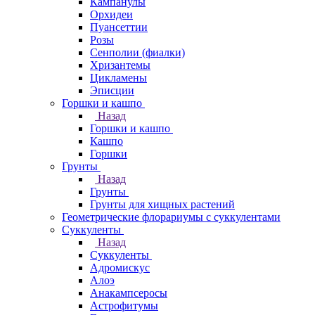
Кампанулы
Орхидеи
Пуансеттии
Розы
Сенполии (фиалки)
Хризантемы
Цикламены
Эписции
Горшки и кашпо
Назад
Горшки и кашпо
Кашпо
Горшки
Грунты
Назад
Грунты
Грунты для хищных растений
Геометрические флорариумы с суккулентами
Суккуленты
Назад
Суккуленты
Адромискус
Алоэ
Анакампсеросы
Астрофитумы