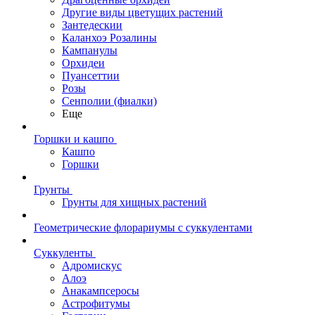
Другие виды цветущих растений
Зантедескии
Каланхоэ Розалины
Кампанулы
Орхидеи
Пуансеттии
Розы
Сенполии (фиалки)
Еще
Горшки и кашпо
Кашпо
Горшки
Грунты
Грунты для хищных растений
Геометрические флорариумы с суккулентами
Суккуленты
Адромискус
Алоэ
Анакампсеросы
Астрофитумы