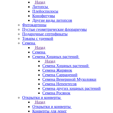
Назад
Литопсы
Плейоспилосы
Конофитумы
Другие виды литопсов
Фитокартины
Пустые геометрические флорариумы
Подарочные сертификаты
Товары с уценкой
Семена
Назад
Семена
Семена Хищных растений
Назад
Семена Хищных растений
Семена Жирянок
Семена Саррацений
Семена Венериной Мухоловки
Семена Непентесов
Семена других хищных растений
Семена Росянок
Открытки и конверты
Назад
Открытки и конверты
Конверты для денег