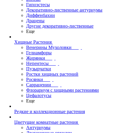
Гипоэстесы
Декоративно-лиственные антуриумы
Диффенбахии
Драцены
Другие декоративно-лиственные
Еще
Хищные Растения
Венерины Мухоловки
Гелиамфоры
Жирянки
Непентесы
Пузырчатки
Ростки хищных растений
Росянки
Саррацении
Флорариум с хищными растениями
Цефалотусы
Еще
Редкие и коллекционные растения
Цветущие комнатные растения
Антуриумы
Драгоценные орхидеи