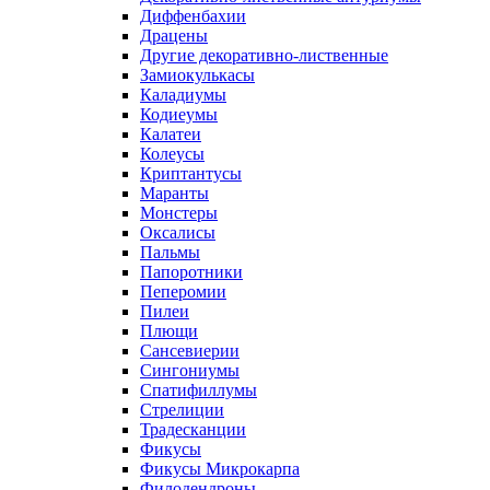
Диффенбахии
Драцены
Другие декоративно-лиственные
Замиокулькасы
Каладиумы
Кодиеумы
Калатеи
Колеусы
Криптантусы
Маранты
Монстеры
Оксалисы
Пальмы
Папоротники
Пеперомии
Пилеи
Плющи
Сансевиерии
Сингониумы
Спатифиллумы
Стрелиции
Традесканции
Фикусы
Фикусы Микрокарпа
Филодендроны