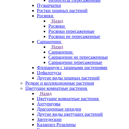
Непентесы Пересаженные
Пузырчатки
Ростки хищных растений
Росянки
Назад
Росянки
Росянки пересаженные
Росянки не пересаженные
Саррацении
Назад
Саррацении
Саррацении не пересаженные
Саррацении пересаженные
Флорариум с хищными растениями
Цефалотусы
Другие виды хищных растений
Редкие и коллекционные растения
Цветущие комнатные растения
Назад
Цветущие комнатные растения
Антуриумы
Драгоценные орхидеи
Другие виды цветущих растений
Зантедескии
Каланхоэ Розалины