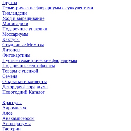
Грунты
Геометрические флорариумы с суккулентами
Тилландсии
Уход и выращивание
Минисадики
Подарочные упаковки
Моссариумы
Кактусы
Стыдливые Мимозы
Литопсы
Фитокартины
Пустые геометрические флорариумы
Подарочные сертификаты
Товары с уценкой
Семена
Открытки и конверты
Декор для флорариума
Новогодний Каталог
–
Крассулы
Адромискус
Алоэ
Анакампсеросы
Астрофитумы
Гастерии