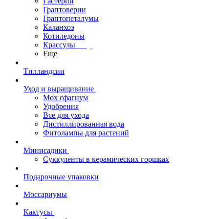
Гастерии
Граптоверии
Граптопеталумы
Каланхоэ
Котиледоны
Крассулы
Еще
Тилландсии
Уход и выращивание
Мох сфагнум
Удобрения
Все для ухода
Дистиллированная вода
Фитолампы для растений
Минисадики
Суккуленты в керамических горшках
Подарочные упаковки
Моссариумы
Кактусы