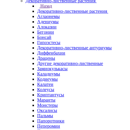
Декоративно-лиственные растения
Назад
Декоративно-лиственные растения
Аглаонемы
Адениумы
Алоказии
Бегонии
Бонсай
Гипоэстесы
Декоративно-лиственные антуриумы
Диффенбахии
Драцены
Другие декоративно-лиственные
Замиокулькасы
Каладиумы
Кодиеумы
Калатеи
Колеусы
Криптантусы
Маранты
Монстеры
Оксалисы
Пальмы
Папоротники
Пеперомии