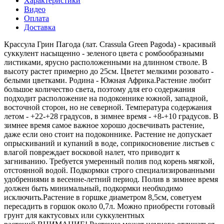
Характеристики
Видео
Оплата
Доставка
Крассула Грин Пагода (лат. Crassula Green Pagoda) - красивый
суккулент насыщенно - зеленого цвета с ромбообразными
листиками, ярусно расположенными на длинном стволе. В
высоту растет примерно до 25см. Цветет мелкими розовато -
белыми цветками. Родина - Южная Африка.Растение любит
большое количество света, поэтому для его содержания
подходит расположение на подоконнике южной, западной,
восточной сторон, но не северной. Температура содержания
летом - +22-+28 градусов, в зимнее время - +8-+10 градусов. В
зимнее время самое важное хорошо досвечивать растение,
даже если оно стоит на подоконнике. Растение не допускает
опрыскиваний и купаний в воде, соприкосновение листьев с
влагой повреждает восковой налет, что приводит к
загниванию. Требуется умеренный полив под корень мягкой,
отстоянной водой. Подкормки строго специализированными
удобрениями в весенне-летний период. Полив в зимнее время
должен быть минимальный, подкормки необходимо
исключить.Растение в горшке диаметром 8,5см, советуем
пересадить в горшок около 0,7л. Можно приобрести готовый
грунт для кактусовых или суккулентных