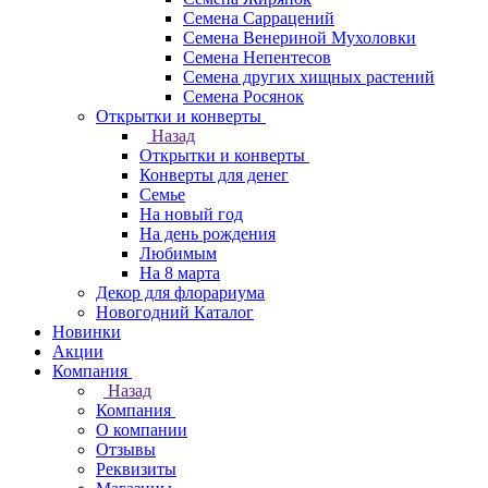
Семена Саррацений
Семена Венериной Мухоловки
Семена Непентесов
Семена других хищных растений
Семена Росянок
Открытки и конверты
Назад
Открытки и конверты
Конверты для денег
Семье
На новый год
На день рождения
Любимым
На 8 марта
Декор для флорариума
Новогодний Каталог
Новинки
Акции
Компания
Назад
Компания
О компании
Отзывы
Реквизиты