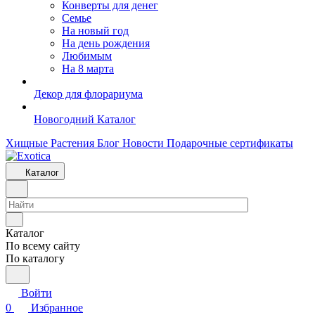
Конверты для денег
Семье
На новый год
На день рождения
Любимым
На 8 марта
Декор для флорариума
Новогодний Каталог
Хищные Растения
Блог
Новости
Подарочные сертификаты
Каталог
Каталог
По всему сайту
По каталогу
Войти
0
Избранное