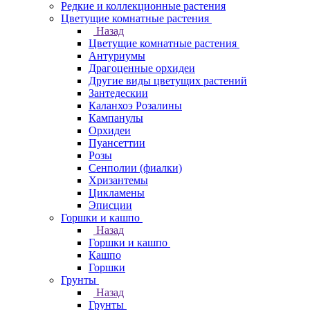
Редкие и коллекционные растения
Цветущие комнатные растения
Назад
Цветущие комнатные растения
Антуриумы
Драгоценные орхидеи
Другие виды цветущих растений
Зантедескии
Каланхоэ Розалины
Кампанулы
Орхидеи
Пуансеттии
Розы
Сенполии (фиалки)
Хризантемы
Цикламены
Эписции
Горшки и кашпо
Назад
Горшки и кашпо
Кашпо
Горшки
Грунты
Назад
Грунты