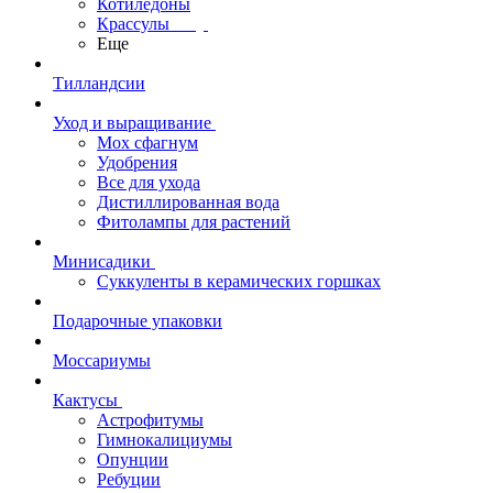
Котиледоны
Крассулы
Еще
Тилландсии
Уход и выращивание
Мох сфагнум
Удобрения
Все для ухода
Дистиллированная вода
Фитолампы для растений
Минисадики
Суккуленты в керамических горшках
Подарочные упаковки
Моссариумы
Кактусы
Астрофитумы
Гимнокалициумы
Опунции
Ребуции