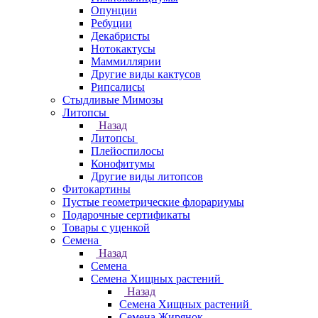
Опунции
Ребуции
Декабристы
Нотокактусы
Маммиллярии
Другие виды кактусов
Рипсалисы
Стыдливые Мимозы
Литопсы
Назад
Литопсы
Плейоспилосы
Конофитумы
Другие виды литопсов
Фитокартины
Пустые геометрические флорариумы
Подарочные сертификаты
Товары с уценкой
Семена
Назад
Семена
Семена Хищных растений
Назад
Семена Хищных растений
Семена Жирянок