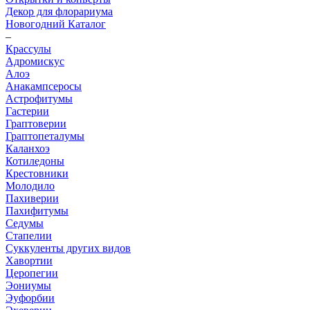
Декор для флорариума
Новогодний Каталог
–
Крассулы
Адромискус
Алоэ
Анакампсеросы
Астрофитумы
Гастерии
Граптоверии
Граптопеталумы
Каланхоэ
Котиледоны
Крестовники
Молодило
Пахиверии
Пахифитумы
Седумы
Стапелии
Суккуленты других видов
Хавортии
Церопегии
Эониумы
Эуфорбии