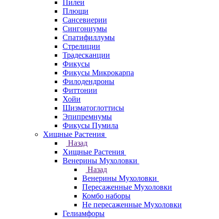
Пилеи
Плющи
Сансевиерии
Сингониумы
Спатифиллумы
Стрелиции
Традесканции
Фикусы
Фикусы Микрокарпа
Филодендроны
Фиттонии
Хойи
Шизматоглоттисы
Эпипремнумы
Фикусы Пумила
Хищные Растения
Назад
Хищные Растения
Венерины Мухоловки
Назад
Венерины Мухоловки
Пересаженные Мухоловки
Комбо наборы
Не пересаженные Мухоловки
Гелиамфоры