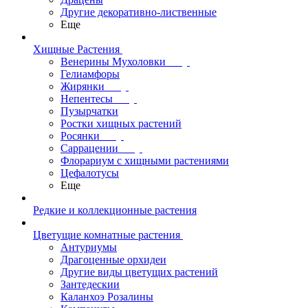
Другие декоративно-лиственные
Еще
Хищные Растения
Венерины Мухоловки
Гелиамфоры
Жирянки
Непентесы
Пузырчатки
Ростки хищных растений
Росянки
Саррацении
Флорариум с хищными растениями
Цефалотусы
Еще
Редкие и коллекционные растения
Цветущие комнатные растения
Антуриумы
Драгоценные орхидеи
Другие виды цветущих растений
Зантедескии
Каланхоэ Розалины