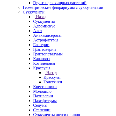
Грунты для хищных растений
Геометрические флорариумы с суккулентами
Суккуленты
Назад
Суккуленты
Адромискус
Алоэ
Анакампсеросы
Астрофитумы
Гастерии
Граптоверии
Граптопеталумы
Каланхоэ
Котиледоны
Крассулы
Назад
Крассулы
Толстянки
Крестовники
Молодило
Пахиверии
Пахифитумы
Седумы
Стапелии
Суккуленты других видов