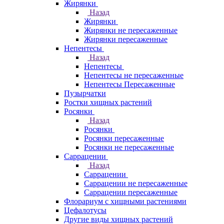
Жирянки
Назад
Жирянки
Жирянки не пересаженные
Жирянки пересаженные
Непентесы
Назад
Непентесы
Непентесы не пересаженные
Непентесы Пересаженные
Пузырчатки
Ростки хищных растений
Росянки
Назад
Росянки
Росянки пересаженные
Росянки не пересаженные
Саррацении
Назад
Саррацении
Саррацении не пересаженные
Саррацении пересаженные
Флорариум с хищными растениями
Цефалотусы
Другие виды хищных растений