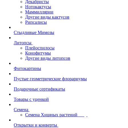
Декабристы
Нотокактусы
Маммиллярии
Другие виды кактусов
Рипсалисы
Стыдливые Мимозы
Литопсы
Плейоспилосы
Конофитумы
Другие виды литопсов
Фитокартины
Пустые геометрические флорариумы
Подарочные сертификаты
Товары с уценкой
Семена
Семена Хищных растений
Открытки и конверты