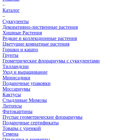
–
Каталог
–
Суккуленты
Декоративно-лиственные растения
Хищные Растения
Редкие и коллекционные растения
Цветущие комнатные растения
Горшки и кашпо
Грунты
Геометрические флорариумы с суккулентами
Тилландсии
Уход и выращивание
Минисадики
Подарочные упаковки
Моссариумы
Кактусы
Стыдливые Мимозы
Литопсы
Фитокартины
Пустые геометрические флорариумы
Подарочные сертификаты
Товары с уценкой
Семена
Открытки и конверты