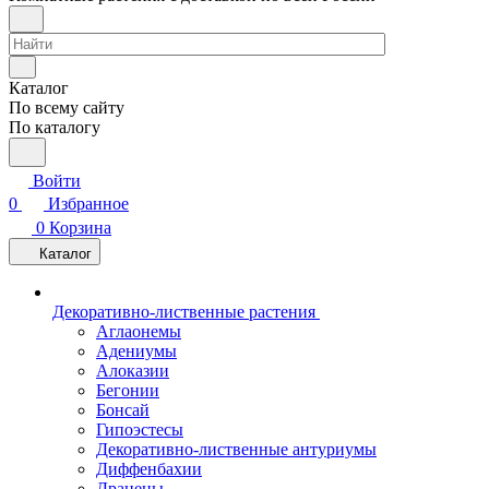
Каталог
По всему сайту
По каталогу
Войти
0
Избранное
0
Корзина
Каталог
Декоративно-лиственные растения
Аглаонемы
Адениумы
Алоказии
Бегонии
Бонсай
Гипоэстесы
Декоративно-лиственные антуриумы
Диффенбахии
Драцены