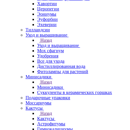
Хавортии
Церопегии
Эониумы
Эуфорбии
Эхеверии
Тилландсии
Уход и выращивание
Назад
Уход и выращивание
Мох сфагнум
Удобрения
Все для ухода
Дистиллированная вода
Фитолампы для растений
Минисадики
Назад
Минисадики
Суккуленты в керамических горшках
Подарочные упаковки
Моссариумы
Кактусы
Назад
Кактусы
Астрофитумы
Гимнокалициумы