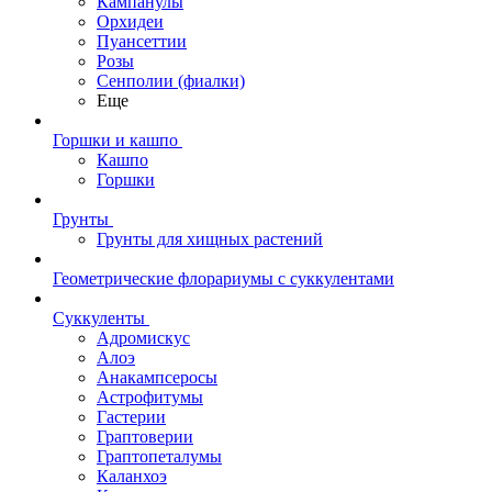
Кампанулы
Орхидеи
Пуансеттии
Розы
Сенполии (фиалки)
Еще
Горшки и кашпо
Кашпо
Горшки
Грунты
Грунты для хищных растений
Геометрические флорариумы с суккулентами
Суккуленты
Адромискус
Алоэ
Анакампсеросы
Астрофитумы
Гастерии
Граптоверии
Граптопеталумы
Каланхоэ