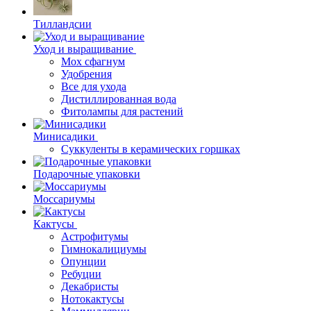
Тилландсии
Уход и выращивание
Мох сфагнум
Удобрения
Все для ухода
Дистиллированная вода
Фитолампы для растений
Минисадики
Суккуленты в керамических горшках
Подарочные упаковки
Моссариумы
Кактусы
Астрофитумы
Гимнокалициумы
Опунции
Ребуции
Декабристы
Нотокактусы