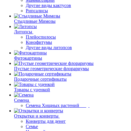
Маммиллярии
Другие виды кактусов
Рипсалисы
Стыдливые Мимозы
Литопсы
Плейоспилосы
Конофитумы
Другие виды литопсов
Фитокартины
Пустые геометрические флорариумы
Подарочные сертификаты
Товары с уценкой
Семена
Семена Хищных растений
Открытки и конверты
Конверты для денег
Семье