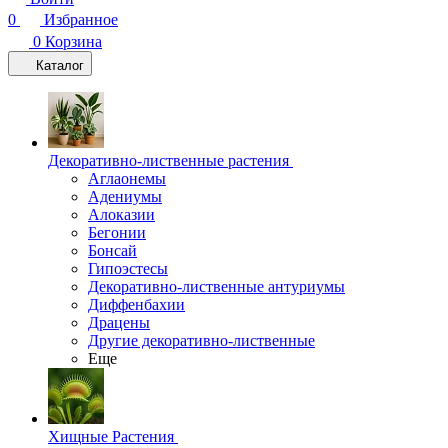
0
Избранное
0
Корзина
Каталог
Декоративно-лиственные растения
Аглаонемы
Адениумы
Алоказии
Бегонии
Бонсай
Гипоэстесы
Декоративно-лиственные антуриумы
Диффенбахии
Драцены
Другие декоративно-лиственные
Еще
Хищные Растения