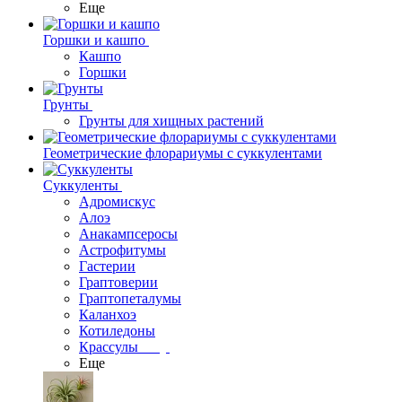
Еще
Горшки и кашпо
Кашпо
Горшки
Грунты
Грунты для хищных растений
Геометрические флорариумы с суккулентами
Суккуленты
Адромискус
Алоэ
Анакампсеросы
Астрофитумы
Гастерии
Граптоверии
Граптопеталумы
Каланхоэ
Котиледоны
Крассулы
Еще