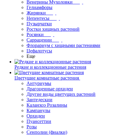
Венерины Мухоловки
Гелиамфоры
Жирянки
Непентесы
Пузырчатки
Ростки хищных растений
Росянки
Саррацении
Флорариум с хищными растениями
Цефалотусы
Еще
Редкие и коллекционные растения
Цветущие комнатные растения
Антуриумы
Драгоценные орхидеи
Другие виды цветущих растений
Зантедескии
Каланхоэ Розалины
Кампанулы
Орхидеи
Пуансеттии
Розы
Сенполии (фиалки)