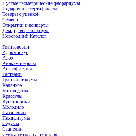
Пустые геометрические флорариумы
Подарочные сертификаты
Товары с уценкой
Семена
Открытки и конверты
Декор для флорариума
Новогодний Каталог
–
Граптоверии
Адромискус
Алоэ
Анакампсеросы
Астрофитумы
Гастерии
Граптопеталумы
Каланхоэ
Котиледоны
Крассулы
Крестовники
Молодило
Пахиверии
Пахифитумы
Седумы
Стапелии
Суккуленты других видов