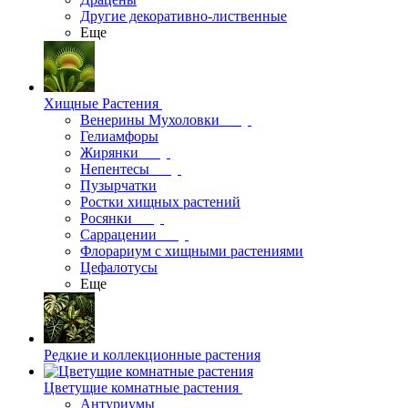
Другие декоративно-лиственные
Еще
Хищные Растения
Венерины Мухоловки
Гелиамфоры
Жирянки
Непентесы
Пузырчатки
Ростки хищных растений
Росянки
Саррацении
Флорариум с хищными растениями
Цефалотусы
Еще
Редкие и коллекционные растения
Цветущие комнатные растения
Антуриумы