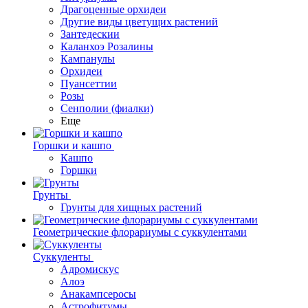
Драгоценные орхидеи
Другие виды цветущих растений
Зантедескии
Каланхоэ Розалины
Кампанулы
Орхидеи
Пуансеттии
Розы
Сенполии (фиалки)
Еще
Горшки и кашпо
Кашпо
Горшки
Грунты
Грунты для хищных растений
Геометрические флорариумы с суккулентами
Суккуленты
Адромискус
Алоэ
Анакампсеросы
Астрофитумы