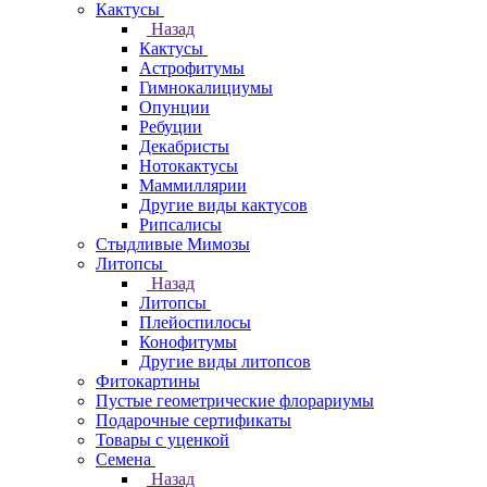
Кактусы
Назад
Кактусы
Астрофитумы
Гимнокалициумы
Опунции
Ребуции
Декабристы
Нотокактусы
Маммиллярии
Другие виды кактусов
Рипсалисы
Стыдливые Мимозы
Литопсы
Назад
Литопсы
Плейоспилосы
Конофитумы
Другие виды литопсов
Фитокартины
Пустые геометрические флорариумы
Подарочные сертификаты
Товары с уценкой
Семена
Назад