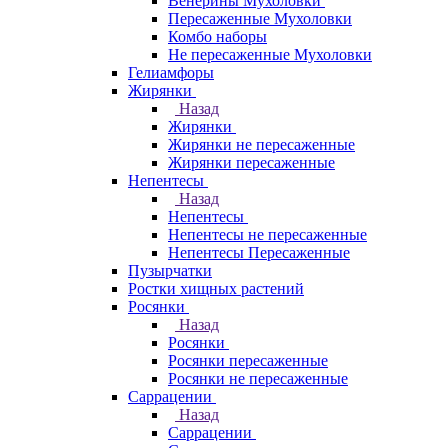
Венерины Мухоловки
Пересаженные Мухоловки
Комбо наборы
Не пересаженные Мухоловки
Гелиамфоры
Жирянки
Назад
Жирянки
Жирянки не пересаженные
Жирянки пересаженные
Непентесы
Назад
Непентесы
Непентесы не пересаженные
Непентесы Пересаженные
Пузырчатки
Ростки хищных растений
Росянки
Назад
Росянки
Росянки пересаженные
Росянки не пересаженные
Саррацении
Назад
Саррацении