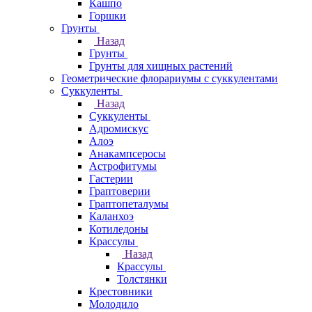
Кашпо
Горшки
Грунты
Назад
Грунты
Грунты для хищных растений
Геометрические флорариумы с суккулентами
Суккуленты
Назад
Суккуленты
Адромискус
Алоэ
Анакампсеросы
Астрофитумы
Гастерии
Граптоверии
Граптопеталумы
Каланхоэ
Котиледоны
Крассулы
Назад
Крассулы
Толстянки
Крестовники
Молодило