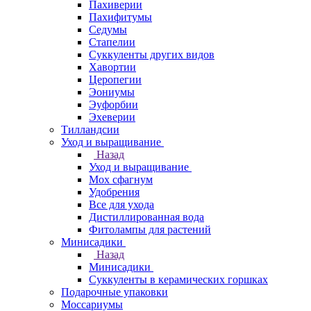
Пахиверии
Пахифитумы
Седумы
Стапелии
Суккуленты других видов
Хавортии
Церопегии
Эониумы
Эуфорбии
Эхеверии
Тилландсии
Уход и выращивание
Назад
Уход и выращивание
Мох сфагнум
Удобрения
Все для ухода
Дистиллированная вода
Фитолампы для растений
Минисадики
Назад
Минисадики
Суккуленты в керамических горшках
Подарочные упаковки
Моссариумы