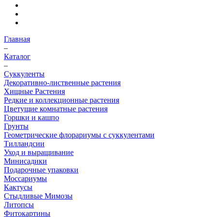
Главная
–
Каталог
–
Суккуленты
Декоративно-лиственные растения
Хищные Растения
Редкие и коллекционные растения
Цветущие комнатные растения
Горшки и кашпо
Грунты
Геометрические флорариумы с суккулентами
Тилландсии
Уход и выращивание
Минисадики
Подарочные упаковки
Моссариумы
Кактусы
Стыдливые Мимозы
Литопсы
Фитокартины