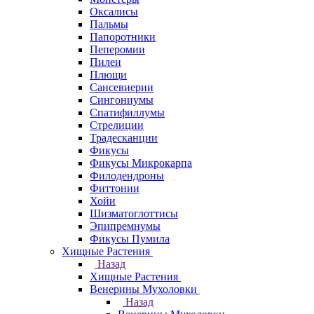
Оксалисы
Пальмы
Папоротники
Пеперомии
Пилеи
Плющи
Сансевиерии
Сингониумы
Спатифиллумы
Стрелиции
Традесканции
Фикусы
Фикусы Микрокарпа
Филодендроны
Фиттонии
Хойи
Шизматоглоттисы
Эпипремнумы
Фикусы Пумила
Хищные Растения
Назад
Хищные Растения
Венерины Мухоловки
Назад