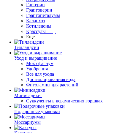
Гастерии
Граптоверии
Граптопеталумы
Каланхоэ
Котиледоны
Крассулы
Еще
Тилландсии
Уход и выращивание
Мох сфагнум
Удобрения
Все для ухода
Дистиллированная вода
Фитолампы для растений
Минисадики
Суккуленты в керамических горшках
Подарочные упаковки
Моссариумы
Кактусы