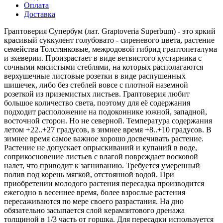
Оплата
Доставка
Граптоверия Супербум (лат. Graptoveria Superbum) - это яркий
красивый суккулент голубовато - сиреневого цвета, растение
семейства Толстянковые, межродовой гибрид граптопеталума
и эхеверии. Произрастает в виде ветвистого кустарника с
сочными мясистыми стеблями, на которых располагаются
верхушечные листовые розетки в виде распушенных
шишечек, либо без стеблей вовсе с плотной наземной
розеткой из приземистых листьев. Граптоверия любит
большое количество света, поэтому для её содержания
подходит расположение на подоконнике южной, западной,
восточной сторон. Но не северной. Температура содержания
летом +22..+27 градусов, в зимнее время +8..+10 градусов. В
зимнее время самое важное хорошо досвечивать растение.
Растение не допускает опрыскиваний и купаний в воде,
соприкосновение листьев с влагой повреждает восковой
налет, что приводит к загниванию. Требуется умеренный
полив под корень мягкой, отстоянной водой. При
приобретении молодого растения пересадка производится
ежегодно в весеннее время, более взрослые растения
пересаживаются по мере своего разрастания. На дно
обязательно засыпается слой керамзитового дренажа
толщиной в 1/3 часть от горшка. Для пересадки используется