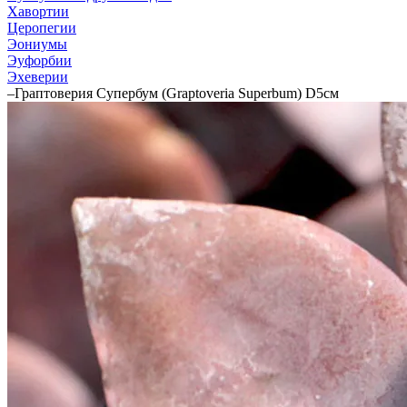
Хавортии
Церопегии
Эониумы
Эуфорбии
Эхеверии
–
Граптоверия Супербум (Graptoveria Superbum) D5см