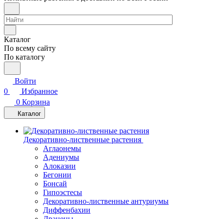
Каталог
По всему сайту
По каталогу
Войти
0
Избранное
0
Корзина
Каталог
Декоративно-лиственные растения
Аглаонемы
Адениумы
Алоказии
Бегонии
Бонсай
Гипоэстесы
Декоративно-лиственные антуриумы
Диффенбахии
Драцены