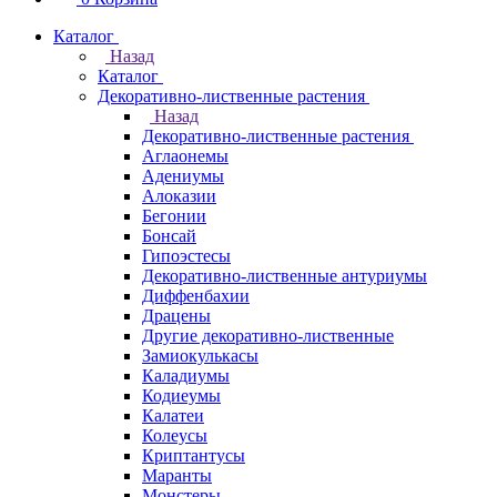
Каталог
Назад
Каталог
Декоративно-лиственные растения
Назад
Декоративно-лиственные растения
Аглаонемы
Адениумы
Алоказии
Бегонии
Бонсай
Гипоэстесы
Декоративно-лиственные антуриумы
Диффенбахии
Драцены
Другие декоративно-лиственные
Замиокулькасы
Каладиумы
Кодиеумы
Калатеи
Колеусы
Криптантусы
Маранты
Монстеры