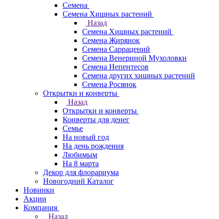
Семена
Семена Хищных растений
Назад
Семена Хищных растений
Семена Жирянок
Семена Саррацений
Семена Венериной Мухоловки
Семена Непентесов
Семена других хищных растений
Семена Росянок
Открытки и конверты
Назад
Открытки и конверты
Конверты для денег
Семье
На новый год
На день рождения
Любимым
На 8 марта
Декор для флорариума
Новогодний Каталог
Новинки
Акции
Компания
Назад