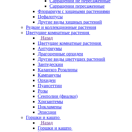
Саррацении не пересаженные
Саррацении пересаженные
Флорариум с хищными растениями
Цефалотусы
Другие виды хищных растений
Редкие и коллекционные растения
Цветущие комнатные растения
Назад
Цветущие комнатные растения
Антуриумы
Драгоценные орхидеи
Другие виды цветущих растений
Зантедескии
Каланхоэ Розалины
Кампанулы
Орхидеи
Пуансеттии
Розы
Сенполии (фиалки)
Хризантемы
Цикламены
Эписции
Горшки и кашпо
Назад
Горшки и кашпо