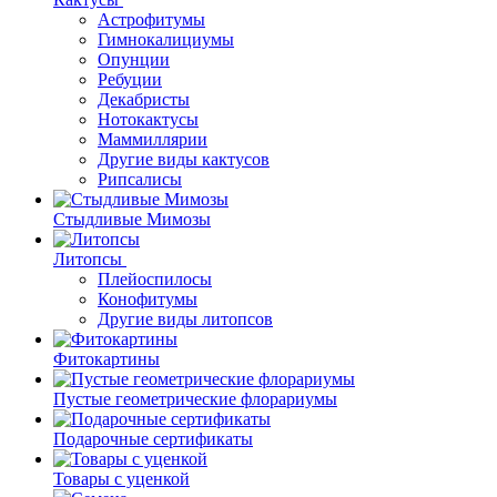
Астрофитумы
Гимнокалициумы
Опунции
Ребуции
Декабристы
Нотокактусы
Маммиллярии
Другие виды кактусов
Рипсалисы
Стыдливые Мимозы
Литопсы
Плейоспилосы
Конофитумы
Другие виды литопсов
Фитокартины
Пустые геометрические флорариумы
Подарочные сертификаты
Товары с уценкой