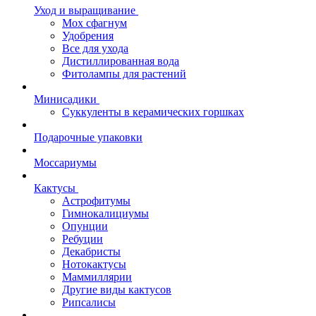
Уход и выращивание
Мох сфагнум
Удобрения
Все для ухода
Дистиллированная вода
Фитолампы для растений
Минисадики
Суккуленты в керамических горшках
Подарочные упаковки
Моссариумы
Кактусы
Астрофитумы
Гимнокалициумы
Опунции
Ребуции
Декабристы
Нотокактусы
Маммиллярии
Другие виды кактусов
Рипсалисы