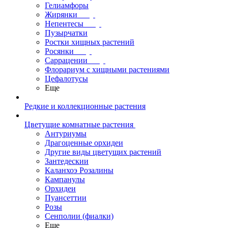
Гелиамфоры
Жирянки
Непентесы
Пузырчатки
Ростки хищных растений
Росянки
Саррацении
Флорариум с хищными растениями
Цефалотусы
Еще
Редкие и коллекционные растения
Цветущие комнатные растения
Антуриумы
Драгоценные орхидеи
Другие виды цветущих растений
Зантедескии
Каланхоэ Розалины
Кампанулы
Орхидеи
Пуансеттии
Розы
Сенполии (фиалки)
Еще