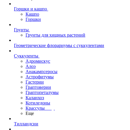
Горшки и кашпо
Кашпо
Горшки
Грунты
Грунты для хищных растений
Геометрические флорариумы с суккулентами
Суккуленты
Адромискус
Алоэ
Анакампсеросы
Астрофитумы
Гастерии
Граптоверии
Граптопеталумы
Каланхоэ
Котиледоны
Крассулы
Еще
Тилландсии