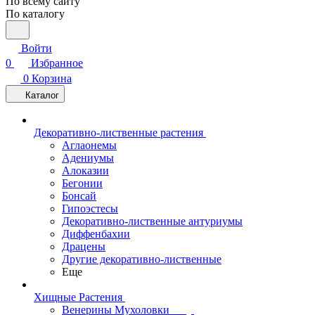
По всему сайту
По каталогу
Войти
0
Избранное
0
Корзина
Каталог
Декоративно-лиственные растения
Аглаонемы
Адениумы
Алоказии
Бегонии
Бонсай
Гипоэстесы
Декоративно-лиственные антуриумы
Диффенбахии
Драцены
Другие декоративно-лиственные
Еще
Хищные Растения
Венерины Мухоловки