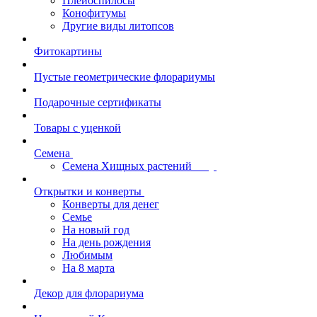
Плейоспилосы
Конофитумы
Другие виды литопсов
Фитокартины
Пустые геометрические флорариумы
Подарочные сертификаты
Товары с уценкой
Семена
Семена Хищных растений
Открытки и конверты
Конверты для денег
Семье
На новый год
На день рождения
Любимым
На 8 марта
Декор для флорариума