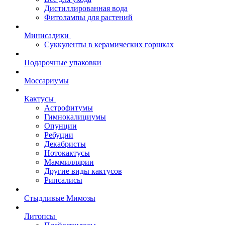
Дистиллированная вода
Фитолампы для растений
Минисадики
Суккуленты в керамических горшках
Подарочные упаковки
Моссариумы
Кактусы
Астрофитумы
Гимнокалициумы
Опунции
Ребуции
Декабристы
Нотокактусы
Маммиллярии
Другие виды кактусов
Рипсалисы
Стыдливые Мимозы
Литопсы