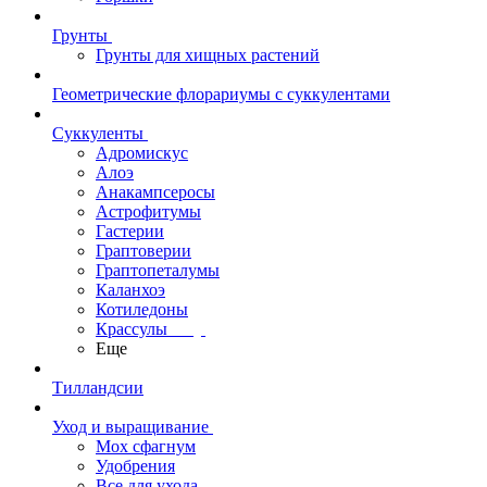
Грунты
Грунты для хищных растений
Геометрические флорариумы с суккулентами
Суккуленты
Адромискус
Алоэ
Анакампсеросы
Астрофитумы
Гастерии
Граптоверии
Граптопеталумы
Каланхоэ
Котиледоны
Крассулы
Еще
Тилландсии
Уход и выращивание
Мох сфагнум
Удобрения
Все для ухода