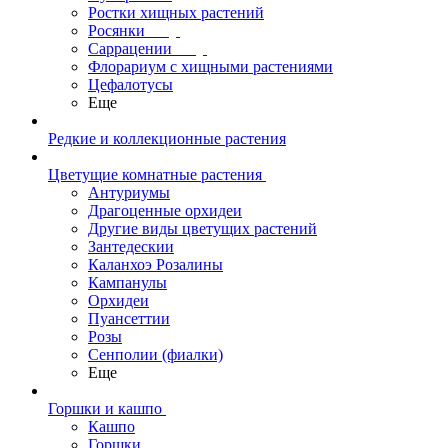
Ростки хищных растений
Росянки
Саррацении
Флорариум с хищными растениями
Цефалотусы
Еще
Редкие и коллекционные растения
Цветущие комнатные растения
Антуриумы
Драгоценные орхидеи
Другие виды цветущих растений
Зантедескии
Каланхоэ Розалины
Кампанулы
Орхидеи
Пуансеттии
Розы
Сенполии (фиалки)
Еще
Горшки и кашпо
Кашпо
Горшки