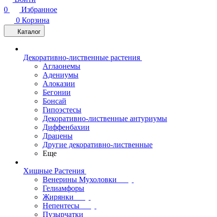
0
Избранное
0
Корзина
Каталог
Декоративно-лиственные растения
Аглаонемы
Адениумы
Алоказии
Бегонии
Бонсай
Гипоэстесы
Декоративно-лиственные антуриумы
Диффенбахии
Драцены
Другие декоративно-лиственные
Еще
Хищные Растения
Венерины Мухоловки
Гелиамфоры
Жирянки
Непентесы
Пузырчатки