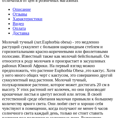
отличаться от цен в розничных магазинах
Описание
Отзывы
Характеристики
Видео
Оплата
Доставка
Молочай тучный (лат.Euphorbia obesa) - это медленно
растущий суккулент с большим шаровидным стеблем и
горизонтальными красно-коричневыми или фиолетовыми
полосами. Известный также как молочай бейсбольный. Он
относится к роду молочаев и произрастает в засушливых
районах Южной Африки. На первый взгляд можно
предположить, что растение Euphorbia Obesa ,это кактус. Хотя
у него много общих черт с кактусом, это совершенно другой
суккулентный вид растения. Молочай тучный,
полукарликовое растение, которое может достигать 20 см в
высоту. У этих растений нет колючек, но они производят
крошечные листья и цветут весной или летом. В своей
естественной среде обитания малочаи привыкли к большому
количеству яркого света. Они любят свет и хорошо себя
чувствуют в помещении, когда получают не менее 6 часов
солнечного света каждый день, только не стоит ставить
растения под полуденные солнечные лучи. Разместите