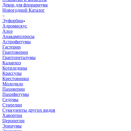
Декор для флорариума
Новогодний Каталог
–
Эуфорбии
Адромискус
Алоэ
Анакампсеросы
Астрофитумы
Гастерии
Граптоверии
Граптопеталумы
Каланхоэ
Котиледоны
Крассулы
Крестовники
Молодило
Пахиверии
Пахифитумы
Седумы
Стапелии
Суккуленты других видов
Хавортии
Церопегии
Эониумы