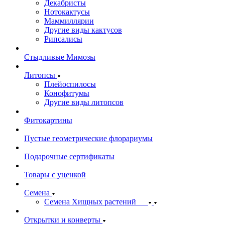
Декабристы
Нотокактусы
Маммиллярии
Другие виды кактусов
Рипсалисы
Стыдливые Мимозы
Литопсы
Плейоспилосы
Конофитумы
Другие виды литопсов
Фитокартины
Пустые геометрические флорариумы
Подарочные сертификаты
Товары с уценкой
Семена
Семена Хищных растений
Открытки и конверты