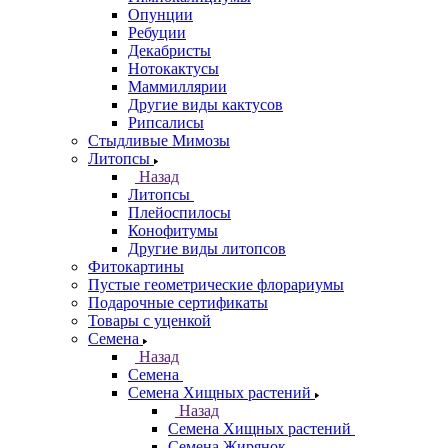
Опунции
Ребуции
Декабристы
Нотокактусы
Маммиллярии
Другие виды кактусов
Рипсалисы
Стыдливые Мимозы
Литопсы
Назад
Литопсы
Плейоспилосы
Конофитумы
Другие виды литопсов
Фитокартины
Пустые геометрические флорариумы
Подарочные сертификаты
Товары с уценкой
Семена
Назад
Семена
Семена Хищных растений
Назад
Семена Хищных растений
Семена Жирянок