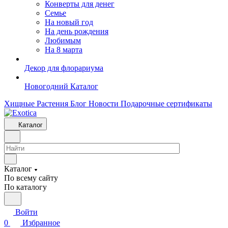
Конверты для денег
Семье
На новый год
На день рождения
Любимым
На 8 марта
Декор для флорариума
Новогодний Каталог
Хищные Растения
Блог
Новости
Подарочные сертификаты
Каталог
Каталог
По всему сайту
По каталогу
Войти
0
Избранное