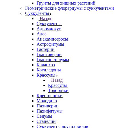
Грунты для хищных растений
Геометрические флорариумы с суккулентами
Суккуленты
Назад
Суккуленты
Адромискус
Алоэ
Анакампсеросы
Астрофитумы
Гастерии
Граптоверии
Граптопеталумы
Каланхоэ
Котиледоны
Крассулы
Назад
Крассулы
Толстянки
Крестовники
Молодило
Пахиверии
Пахифитумы
Седумы
Стапелии
Суккуленты других видов