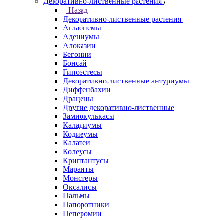
Декоративно-лиственные растения
Назад
Декоративно-лиственные растения
Аглаонемы
Адениумы
Алоказии
Бегонии
Бонсай
Гипоэстесы
Декоративно-лиственные антуриумы
Диффенбахии
Драцены
Другие декоративно-лиственные
Замиокулькасы
Каладиумы
Кодиеумы
Калатеи
Колеусы
Криптантусы
Маранты
Монстеры
Оксалисы
Пальмы
Папоротники
Пеперомии