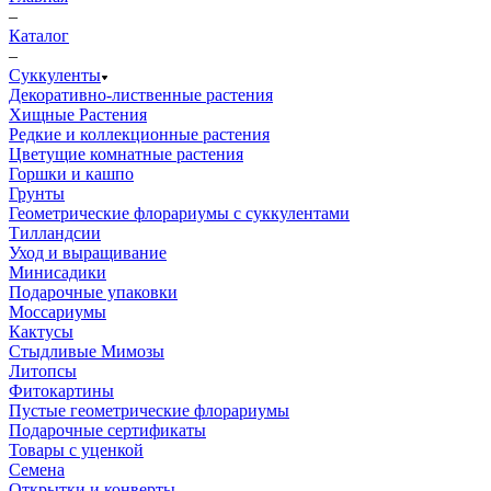
–
Каталог
–
Суккуленты
Декоративно-лиственные растения
Хищные Растения
Редкие и коллекционные растения
Цветущие комнатные растения
Горшки и кашпо
Грунты
Геометрические флорариумы с суккулентами
Тилландсии
Уход и выращивание
Минисадики
Подарочные упаковки
Моссариумы
Кактусы
Стыдливые Мимозы
Литопсы
Фитокартины
Пустые геометрические флорариумы
Подарочные сертификаты
Товары с уценкой
Семена
Открытки и конверты