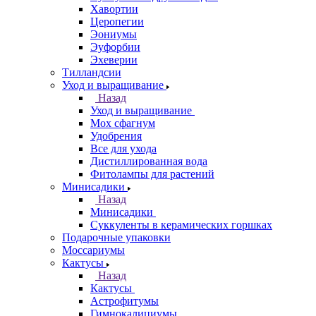
Хавортии
Церопегии
Эониумы
Эуфорбии
Эхеверии
Тилландсии
Уход и выращивание
Назад
Уход и выращивание
Мох сфагнум
Удобрения
Все для ухода
Дистиллированная вода
Фитолампы для растений
Минисадики
Назад
Минисадики
Суккуленты в керамических горшках
Подарочные упаковки
Моссариумы
Кактусы
Назад
Кактусы
Астрофитумы
Гимнокалициумы