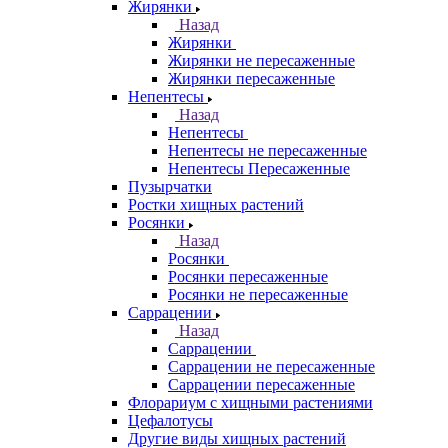
Жирянки
Назад
Жирянки
Жирянки не пересаженные
Жирянки пересаженные
Непентесы
Назад
Непентесы
Непентесы не пересаженные
Непентесы Пересаженные
Пузырчатки
Ростки хищных растений
Росянки
Назад
Росянки
Росянки пересаженные
Росянки не пересаженные
Саррацении
Назад
Саррацении
Саррацении не пересаженные
Саррацении пересаженные
Флорариум с хищными растениями
Цефалотусы
Другие виды хищных растений