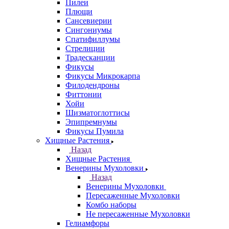
Пилеи
Плющи
Сансевиерии
Сингониумы
Спатифиллумы
Стрелиции
Традесканции
Фикусы
Фикусы Микрокарпа
Филодендроны
Фиттонии
Хойи
Шизматоглоттисы
Эпипремнумы
Фикусы Пумила
Хищные Растения
Назад
Хищные Растения
Венерины Мухоловки
Назад
Венерины Мухоловки
Пересаженные Мухоловки
Комбо наборы
Не пересаженные Мухоловки
Гелиамфоры