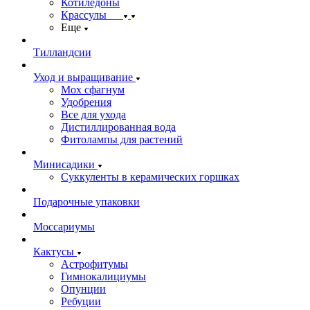
Котиледоны
Крассулы
Еще
Тилландсии
Уход и выращивание
Мох сфагнум
Удобрения
Все для ухода
Дистиллированная вода
Фитолампы для растений
Минисадики
Суккуленты в керамических горшках
Подарочные упаковки
Моссариумы
Кактусы
Астрофитумы
Гимнокалициумы
Опунции
Ребуции