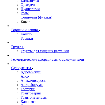
Кампанулы
Орхидеи
Пуансеттии
Розы
Сенполии (фиалки)
Еще
Горшки и кашпо
Кашпо
Горшки
Грунты
Грунты для хищных растений
Геометрические флорариумы с суккулентами
Суккуленты
Адромискус
Алоэ
Анакампсеросы
Астрофитумы
Гастерии
Граптоверии
Граптопеталумы
Каланхоэ