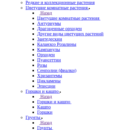
Редкие и коллекционные растения
Цветущие комнатные растения
Назад
Цветущие комнатные растения
Антуриумы
Драгоценные орхидеи
Другие виды цветущих растений
Зантедескии
Каланхоэ Розалины
Кампанулы
Орхидеи
Пуансеттии
Розы
Сенполии (фиалки)
Хризантемы
Цикламены
Эписции
Горшки и кашпо
Назад
Горшки и кашпо
Кашпо
Горшки
Грунты
Назад
Грунты