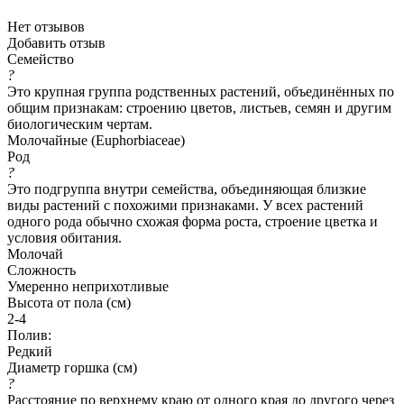
Нет отзывов
Добавить отзыв
Семейство
?
Это крупная группа родственных растений, объединённых по
общим признакам: строению цветов, листьев, семян и другим
биологическим чертам.
Молочайные (Euphorbiaceae)
Род
?
Это подгруппа внутри семейства, объединяющая близкие
виды растений с похожими признаками. У всех растений
одного рода обычно схожая форма роста, строение цветка и
условия обитания.
Молочай
Сложность
Умеренно неприхотливые
Высота от пола (см)
2-4
Полив:
Редкий
Диаметр горшка (см)
?
Расстояние по верхнему краю от одного края до другого через