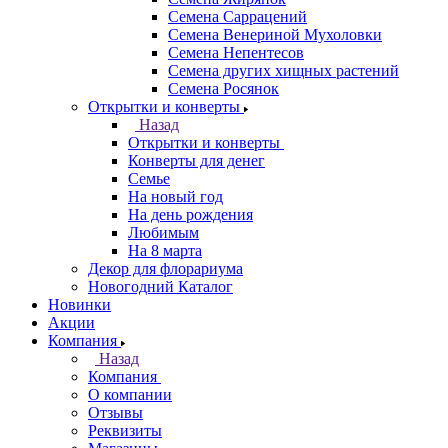
Семена Саррацений
Семена Венериной Мухоловки
Семена Непентесов
Семена других хищных растений
Семена Росянок
Открытки и конверты
Назад
Открытки и конверты
Конверты для денег
Семье
На новый год
На день рождения
Любимым
На 8 марта
Декор для флорариума
Новогодний Каталог
Новинки
Акции
Компания
Назад
Компания
О компании
Отзывы
Реквизиты