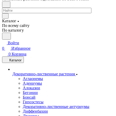
Каталог
По всему сайту
По каталогу
Войти
0
Избранное
0
Корзина
Каталог
Декоративно-лиственные растения
Аглаонемы
Адениумы
Алоказии
Бегонии
Бонсай
Гипоэстесы
Декоративно-лиственные антуриумы
Диффенбахии
Драцены