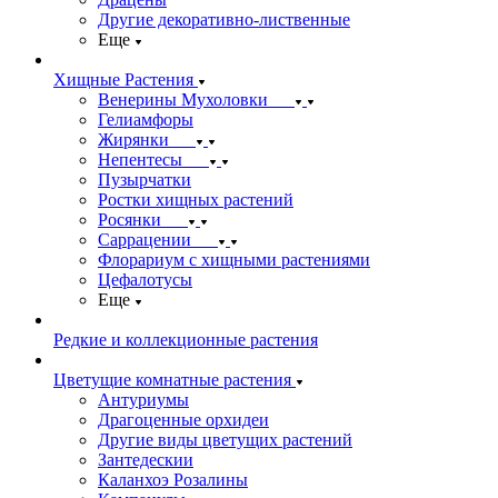
Другие декоративно-лиственные
Еще
Хищные Растения
Венерины Мухоловки
Гелиамфоры
Жирянки
Непентесы
Пузырчатки
Ростки хищных растений
Росянки
Саррацении
Флорариум с хищными растениями
Цефалотусы
Еще
Редкие и коллекционные растения
Цветущие комнатные растения
Антуриумы
Драгоценные орхидеи
Другие виды цветущих растений
Зантедескии
Каланхоэ Розалины