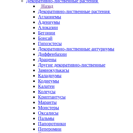
Декоративно-лиственные растения
Назад
Декоративно-лиственные растения
Аглаонемы
Адениумы
Алоказии
Бегонии
Бонсай
Гипоэстесы
Декоративно-лиственные антуриумы
Диффенбахии
Драцены
Другие декоративно-лиственные
Замиокулькасы
Каладиумы
Кодиеумы
Калатеи
Колеусы
Криптантусы
Маранты
Монстеры
Оксалисы
Пальмы
Папоротники
Пеперомии