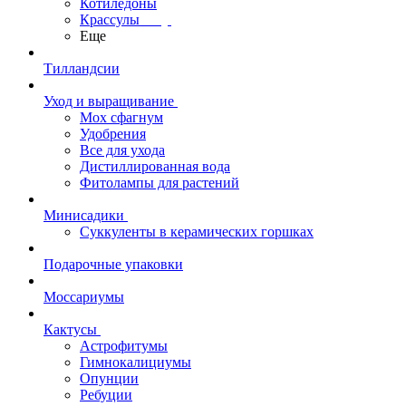
Котиледоны
Крассулы
Еще
Тилландсии
Уход и выращивание
Мох сфагнум
Удобрения
Все для ухода
Дистиллированная вода
Фитолампы для растений
Минисадики
Суккуленты в керамических горшках
Подарочные упаковки
Моссариумы
Кактусы
Астрофитумы
Гимнокалициумы
Опунции
Ребуции