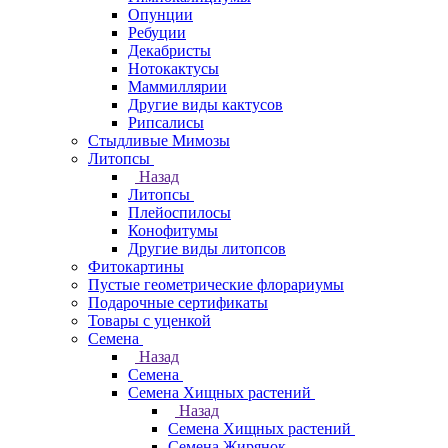
Опунции
Ребуции
Декабристы
Нотокактусы
Маммиллярии
Другие виды кактусов
Рипсалисы
Стыдливые Мимозы
Литопсы
Назад
Литопсы
Плейоспилосы
Конофитумы
Другие виды литопсов
Фитокартины
Пустые геометрические флорариумы
Подарочные сертификаты
Товары с уценкой
Семена
Назад
Семена
Семена Хищных растений
Назад
Семена Хищных растений
Семена Жирянок