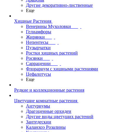
Другие декоративно-лиственные
Еще
Хищные Растения
Венерины Мухоловки
Гелиамфоры
Жирянки
Непентесы
Пузырчатки
Ростки хищных растений
Росянки
Саррацении
Флорариум с хищными растениями
Цефалотусы
Еще
Редкие и коллекционные растения
Цветущие комнатные растения
Антуриумы
Драгоценные орхидеи
Другие виды цветущих растений
Зантедескии
Каланхоэ Розалины