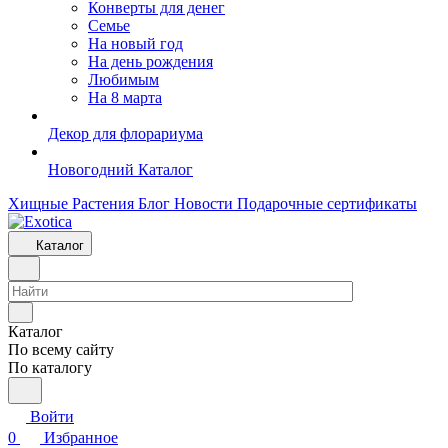
Конверты для денег
Семье
На новый год
На день рождения
Любимым
На 8 марта
Декор для флорариума
Новогодний Каталог
Хищные Растения
Блог
Новости
Подарочные сертификаты
Каталог
Каталог
По всему сайту
По каталогу
Войти
0
Избранное