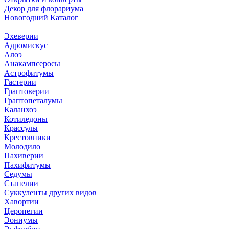
Декор для флорариума
Новогодний Каталог
–
Эхеверии
Адромискус
Алоэ
Анакампсеросы
Астрофитумы
Гастерии
Граптоверии
Граптопеталумы
Каланхоэ
Котиледоны
Крассулы
Крестовники
Молодило
Пахиверии
Пахифитумы
Седумы
Стапелии
Суккуленты других видов
Хавортии
Церопегии
Эониумы