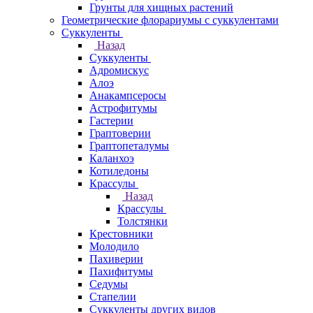
Грунты для хищных растений
Геометрические флорариумы с суккулентами
Суккуленты
Назад
Суккуленты
Адромискус
Алоэ
Анакампсеросы
Астрофитумы
Гастерии
Граптоверии
Граптопеталумы
Каланхоэ
Котиледоны
Крассулы
Назад
Крассулы
Толстянки
Крестовники
Молодило
Пахиверии
Пахифитумы
Седумы
Стапелии
Суккуленты других видов