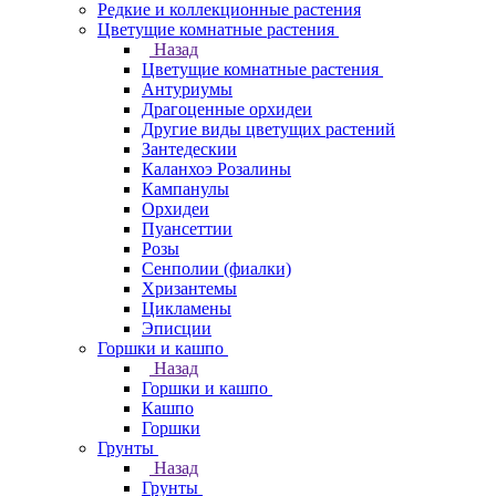
Редкие и коллекционные растения
Цветущие комнатные растения
Назад
Цветущие комнатные растения
Антуриумы
Драгоценные орхидеи
Другие виды цветущих растений
Зантедескии
Каланхоэ Розалины
Кампанулы
Орхидеи
Пуансеттии
Розы
Сенполии (фиалки)
Хризантемы
Цикламены
Эписции
Горшки и кашпо
Назад
Горшки и кашпо
Кашпо
Горшки
Грунты
Назад
Грунты