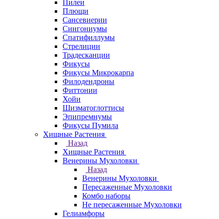
Пилеи
Плющи
Сансевиерии
Сингониумы
Спатифиллумы
Стрелиции
Традесканции
Фикусы
Фикусы Микрокарпа
Филодендроны
Фиттонии
Хойи
Шизматоглоттисы
Эпипремнумы
Фикусы Пумила
Хищные Растения
Назад
Хищные Растения
Венерины Мухоловки
Назад
Венерины Мухоловки
Пересаженные Мухоловки
Комбо наборы
Не пересаженные Мухоловки
Гелиамфоры