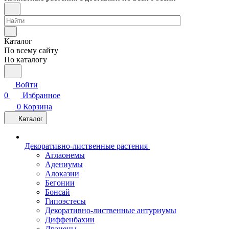
Каталог
По всему сайту
По каталогу
Войти
0
Избранное
0
Корзина
Каталог
Декоративно-лиственные растения
Аглаонемы
Адениумы
Алоказии
Бегонии
Бонсай
Гипоэстесы
Декоративно-лиственные антуриумы
Диффенбахии
Драцены