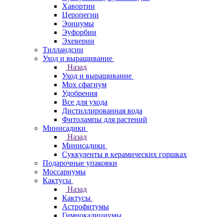
Хавортии
Церопегии
Эониумы
Эуфорбии
Эхеверии
Тилландсии
Уход и выращивание
Назад
Уход и выращивание
Мох сфагнум
Удобрения
Все для ухода
Дистиллированная вода
Фитолампы для растений
Минисадики
Назад
Минисадики
Суккуленты в керамических горшках
Подарочные упаковки
Моссариумы
Кактусы
Назад
Кактусы
Астрофитумы
Гимнокалициумы