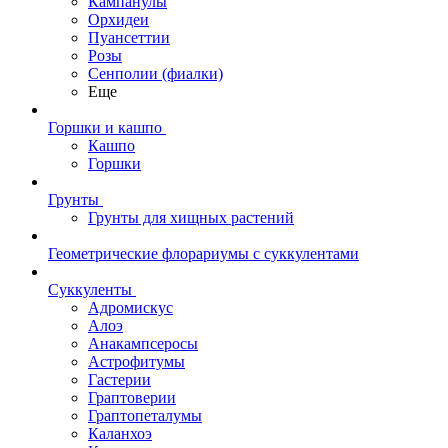
Кампанулы
Орхидеи
Пуансеттии
Розы
Сенполии (фиалки)
Еще
Горшки и кашпо
Кашпо
Горшки
Грунты
Грунты для хищных растений
Геометрические флорариумы с суккулентами
Суккуленты
Адромискус
Алоэ
Анакампсеросы
Астрофитумы
Гастерии
Граптоверии
Граптопеталумы
Каланхоэ