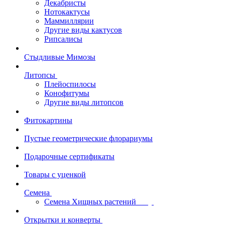
Декабристы
Нотокактусы
Маммиллярии
Другие виды кактусов
Рипсалисы
Стыдливые Мимозы
Литопсы
Плейоспилосы
Конофитумы
Другие виды литопсов
Фитокартины
Пустые геометрические флорариумы
Подарочные сертификаты
Товары с уценкой
Семена
Семена Хищных растений
Открытки и конверты