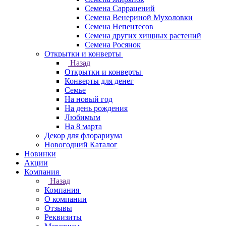
Семена Саррацений
Семена Венериной Мухоловки
Семена Непентесов
Семена других хищных растений
Семена Росянок
Открытки и конверты
Назад
Открытки и конверты
Конверты для денег
Семье
На новый год
На день рождения
Любимым
На 8 марта
Декор для флорариума
Новогодний Каталог
Новинки
Акции
Компания
Назад
Компания
О компании
Отзывы
Реквизиты