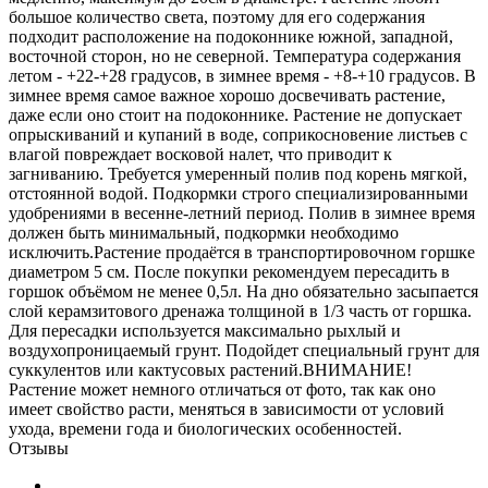
большое количество света, поэтому для его содержания
подходит расположение на подоконнике южной, западной,
восточной сторон, но не северной. Температура содержания
летом - +22-+28 градусов, в зимнее время - +8-+10 градусов. В
зимнее время самое важное хорошо досвечивать растение,
даже если оно стоит на подоконнике. Растение не допускает
опрыскиваний и купаний в воде, соприкосновение листьев с
влагой повреждает восковой налет, что приводит к
загниванию. Требуется умеренный полив под корень мягкой,
отстоянной водой. Подкормки строго специализированными
удобрениями в весенне-летний период. Полив в зимнее время
должен быть минимальный, подкормки необходимо
исключить.Растение продаётся в транспортировочном горшке
диаметром 5 см. После покупки рекомендуем пересадить в
горшок объёмом не менее 0,5л. На дно обязательно засыпается
слой керамзитового дренажа толщиной в 1/3 часть от горшка.
Для пересадки используется максимально рыхлый и
воздухопроницаемый грунт. Подойдет специальный грунт для
суккулентов или кактусовых растений.ВНИМАНИЕ!
Растение может немного отличаться от фото, так как оно
имеет свойство расти, меняться в зависимости от условий
ухода, времени года и биологических особенностей.
Отзывы