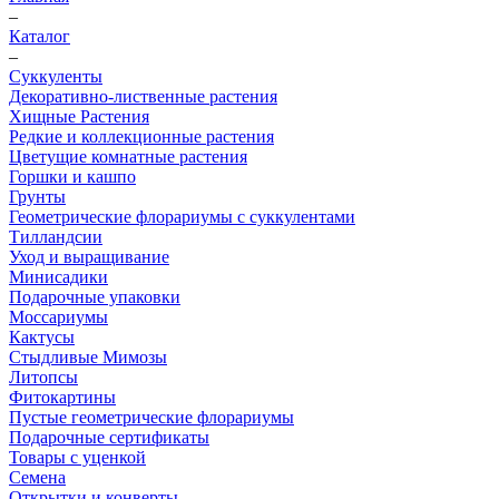
–
Каталог
–
Суккуленты
Декоративно-лиственные растения
Хищные Растения
Редкие и коллекционные растения
Цветущие комнатные растения
Горшки и кашпо
Грунты
Геометрические флорариумы с суккулентами
Тилландсии
Уход и выращивание
Минисадики
Подарочные упаковки
Моссариумы
Кактусы
Стыдливые Мимозы
Литопсы
Фитокартины
Пустые геометрические флорариумы
Подарочные сертификаты
Товары с уценкой
Семена
Открытки и конверты