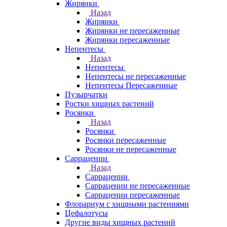
Жирянки
Назад
Жирянки
Жирянки не пересаженные
Жирянки пересаженные
Непентесы
Назад
Непентесы
Непентесы не пересаженные
Непентесы Пересаженные
Пузырчатки
Ростки хищных растений
Росянки
Назад
Росянки
Росянки пересаженные
Росянки не пересаженные
Саррацении
Назад
Саррацении
Саррацении не пересаженные
Саррацении пересаженные
Флорариум с хищными растениями
Цефалотусы
Другие виды хищных растений