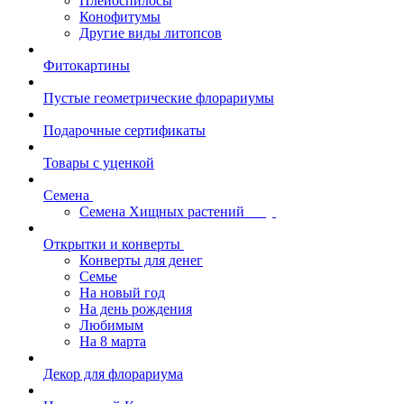
Плейоспилосы
Конофитумы
Другие виды литопсов
Фитокартины
Пустые геометрические флорариумы
Подарочные сертификаты
Товары с уценкой
Семена
Семена Хищных растений
Открытки и конверты
Конверты для денег
Семье
На новый год
На день рождения
Любимым
На 8 марта
Декор для флорариума