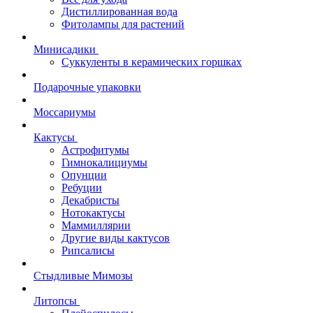
Дистиллированная вода
Фитолампы для растений
Минисадики
Суккуленты в керамических горшках
Подарочные упаковки
Моссариумы
Кактусы
Астрофитумы
Гимнокалициумы
Опунции
Ребуции
Декабристы
Нотокактусы
Маммиллярии
Другие виды кактусов
Рипсалисы
Стыдливые Мимозы
Литопсы