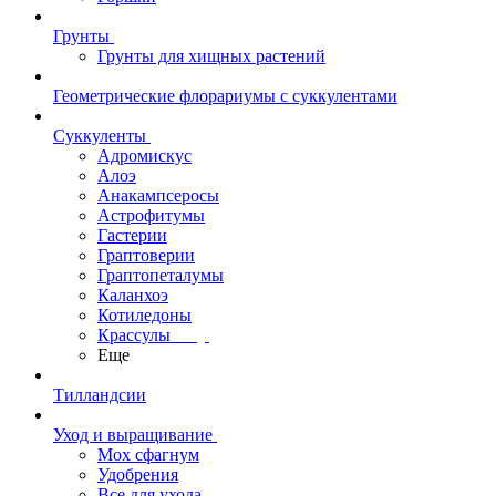
Грунты
Грунты для хищных растений
Геометрические флорариумы с суккулентами
Суккуленты
Адромискус
Алоэ
Анакампсеросы
Астрофитумы
Гастерии
Граптоверии
Граптопеталумы
Каланхоэ
Котиледоны
Крассулы
Еще
Тилландсии
Уход и выращивание
Мох сфагнум
Удобрения
Все для ухода