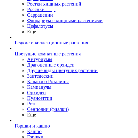
Ростки хищных растений
Росянки
Саррацении
Флорариум с хищными растениями
Цефалотусы
Еще
Редкие и коллекционные растения
Цветущие комнатные растения
Антуриумы
Драгоценные орхидеи
Другие виды цветущих растений
Зантедескии
Каланхоэ Розалины
Кампанулы
Орхидеи
Пуансеттии
Розы
Сенполии (фиалки)
Еще
Горшки и кашпо
Кашпо
Горшки