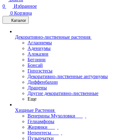
0
Избранное
0
Корзина
Каталог
Декоративно-лиственные растения
Аглаонемы
Адениумы
Алоказии
Бегонии
Бонсай
Гипоэстесы
Декоративно-лиственные антуриумы
Диффенбахии
Драцены
Другие декоративно-лиственные
Еще
Хищные Растения
Венерины Мухоловки
Гелиамфоры
Жирянки
Непентесы
Пузырчатки