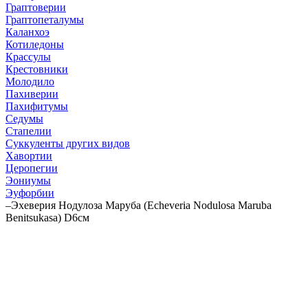
Граптоверии
Граптопеталумы
Каланхоэ
Котиледоны
Крассулы
Крестовники
Молодило
Пахиверии
Пахифитумы
Седумы
Стапелии
Суккуленты других видов
Хавортии
Церопегии
Эониумы
Эуфорбии
–
Эхеверия Нодулоза Маруба (Echeveria Nodulosa Maruba
Benitsukasa) D6см