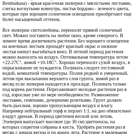
Benitsukasa) - яркая красочная эхеверия с мясистыми листьями,
слегка вогнутыми вовнутрь, листья бордово - зеленого цвета,
которые при хорошем солнечном освещении приобретают еще
более насыщенный оттенок.
Все эхеверии светолюбивы, переносят прямой солнечный
свет. Можно поставить на любое окно, кроме северного. В
зимнее время досвечивать растения. Без хорошего освещения
на кончиках листьев пропадёт красный окрас и нижние
листья начнут выгибаться вниз. В летний период растения
можно выносить на воздух. Оптимальная температура летом
+22-27С°, зимой +10-18С°. Хорошо переносит сухой воздух, в
опрыскивание не нуждается. Поливать следует отстоянной
водой, комнатной температуры. Полив редкий и умеренный,
летом при высыхании верхнего слоя грунта, зимой раз в
месяц если эхеверия находится в прохладе. Поливать только
под корень растения. Пересаживают молодые растения раз в
год, взрослые уже по мере необходимости. Размножение
листьями, семенами, дочерними розетками. Грунт должен
быть рыхлым, хорошо пропускающим воздух и влагу.
Например нейтральный торф и перлит 1:1, на дно обязательно
кладут дренаж. В период цветения весной или летом,
Эхеверия выпускает высокие (до 30 см) цветоносы, на
которых соцветия собраны в кисть. Удобрять растения раз в
месяц с начала весны и по конец лета. Растение в маленьком