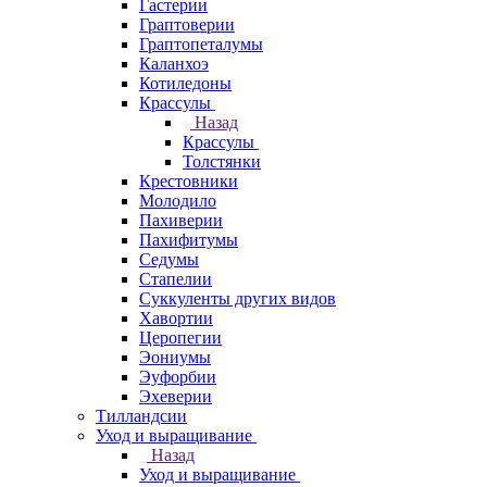
Гастерии
Граптоверии
Граптопеталумы
Каланхоэ
Котиледоны
Крассулы
Назад
Крассулы
Толстянки
Крестовники
Молодило
Пахиверии
Пахифитумы
Седумы
Стапелии
Суккуленты других видов
Хавортии
Церопегии
Эониумы
Эуфорбии
Эхеверии
Тилландсии
Уход и выращивание
Назад
Уход и выращивание