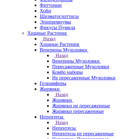
Фиттонии
Хойи
Шизматоглоттисы
Эпипремнумы
Фикусы Пумила
Хищные Растения
Назад
Хищные Растения
Венерины Мухоловки
Назад
Венерины Мухоловки
Пересаженные Мухоловки
Комбо наборы
Не пересаженные Мухоловки
Гелиамфоры
Жирянки
Назад
Жирянки
Жирянки не пересаженные
Жирянки пересаженные
Непентесы
Назад
Непентесы
Непентесы не пересаженные