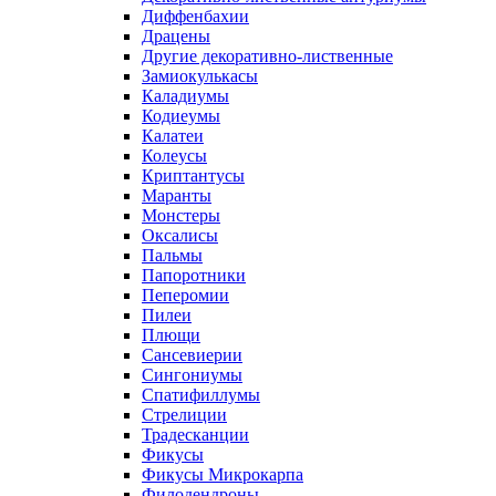
Диффенбахии
Драцены
Другие декоративно-лиственные
Замиокулькасы
Каладиумы
Кодиеумы
Калатеи
Колеусы
Криптантусы
Маранты
Монстеры
Оксалисы
Пальмы
Папоротники
Пеперомии
Пилеи
Плющи
Сансевиерии
Сингониумы
Спатифиллумы
Стрелиции
Традесканции
Фикусы
Фикусы Микрокарпа
Филодендроны