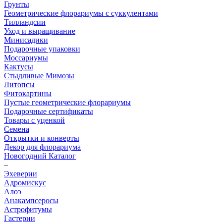
Грунты
Геометрические флорариумы с суккулентами
Тилландсии
Уход и выращивание
Минисадики
Подарочные упаковки
Моссариумы
Кактусы
Стыдливые Мимозы
Литопсы
Фитокартины
Пустые геометрические флорариумы
Подарочные сертификаты
Товары с уценкой
Семена
Открытки и конверты
Декор для флорариума
Новогодний Каталог
–
Эхеверии
Адромискус
Алоэ
Анакампсеросы
Астрофитумы
Гастерии