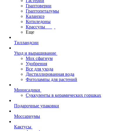
Гастерии
Граптоверии
Граптопеталумы
Каланхоэ
Котиледоны
Крассулы
Еще
Тилландсии
Уход и выращивание
Мох сфагнум
Удобрения
Все для ухода
Дистиллированная вода
Фитолампы для растений
Минисадики
Суккуленты в керамических горшках
Подарочные упаковки
Моссариумы
Кактусы