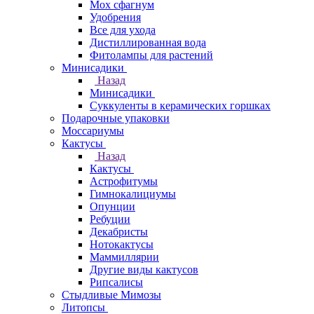
Мох сфагнум
Удобрения
Все для ухода
Дистиллированная вода
Фитолампы для растений
Минисадики
Назад
Минисадики
Суккуленты в керамических горшках
Подарочные упаковки
Моссариумы
Кактусы
Назад
Кактусы
Астрофитумы
Гимнокалициумы
Опунции
Ребуции
Декабристы
Нотокактусы
Маммиллярии
Другие виды кактусов
Рипсалисы
Стыдливые Мимозы
Литопсы