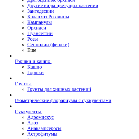
Другие виды цветущих растений
Зантедескии
Каланхоэ Розалины
Кампанулы
Орхидеи
Пуансеттии
Розы
Сенполии (фиалки)
Еще
Горшки и кашпо
Кашпо
Горшки
Грунты
Грунты для хищных растений
Геометрические флорариумы с суккулентами
Суккуленты
Адромискус
Алоэ
Анакампсеросы
Астрофитумы