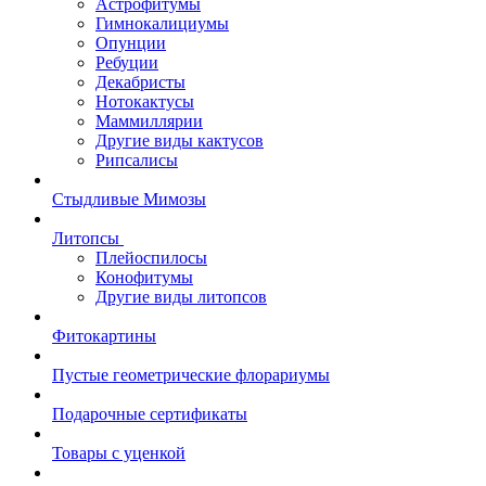
Астрофитумы
Гимнокалициумы
Опунции
Ребуции
Декабристы
Нотокактусы
Маммиллярии
Другие виды кактусов
Рипсалисы
Стыдливые Мимозы
Литопсы
Плейоспилосы
Конофитумы
Другие виды литопсов
Фитокартины
Пустые геометрические флорариумы
Подарочные сертификаты
Товары с уценкой