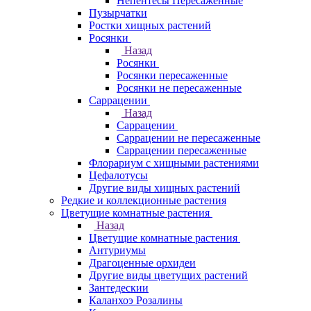
Непентесы Пересаженные
Пузырчатки
Ростки хищных растений
Росянки
Назад
Росянки
Росянки пересаженные
Росянки не пересаженные
Саррацении
Назад
Саррацении
Саррацении не пересаженные
Саррацении пересаженные
Флорариум с хищными растениями
Цефалотусы
Другие виды хищных растений
Редкие и коллекционные растения
Цветущие комнатные растения
Назад
Цветущие комнатные растения
Антуриумы
Драгоценные орхидеи
Другие виды цветущих растений
Зантедескии
Каланхоэ Розалины