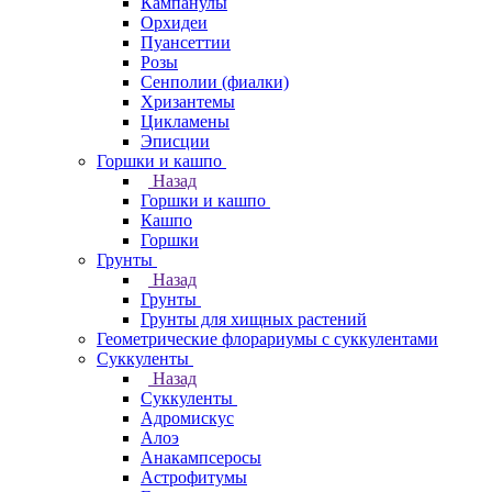
Кампанулы
Орхидеи
Пуансеттии
Розы
Сенполии (фиалки)
Хризантемы
Цикламены
Эписции
Горшки и кашпо
Назад
Горшки и кашпо
Кашпо
Горшки
Грунты
Назад
Грунты
Грунты для хищных растений
Геометрические флорариумы с суккулентами
Суккуленты
Назад
Суккуленты
Адромискус
Алоэ
Анакампсеросы
Астрофитумы