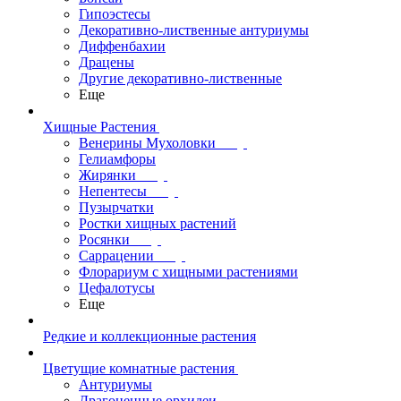
Гипоэстесы
Декоративно-лиственные антуриумы
Диффенбахии
Драцены
Другие декоративно-лиственные
Еще
Хищные Растения
Венерины Мухоловки
Гелиамфоры
Жирянки
Непентесы
Пузырчатки
Ростки хищных растений
Росянки
Саррацении
Флорариум с хищными растениями
Цефалотусы
Еще
Редкие и коллекционные растения
Цветущие комнатные растения
Антуриумы
Драгоценные орхидеи