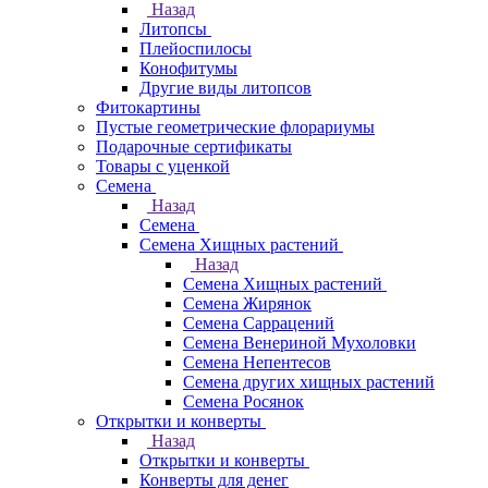
Назад
Литопсы
Плейоспилосы
Конофитумы
Другие виды литопсов
Фитокартины
Пустые геометрические флорариумы
Подарочные сертификаты
Товары с уценкой
Семена
Назад
Семена
Семена Хищных растений
Назад
Семена Хищных растений
Семена Жирянок
Семена Саррацений
Семена Венериной Мухоловки
Семена Непентесов
Семена других хищных растений
Семена Росянок
Открытки и конверты
Назад
Открытки и конверты
Конверты для денег