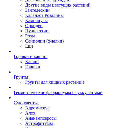
Другие виды цветущих растений
Зантедескии
Каланхоэ Розалины
Кампанулы
Орхидеи
Пуансеттии
Розы
Сенполии (фиалки)
Еще
Горшки и кашпо
Кашпо
Горшки
Грунты
Грунты для хищных растений
Геометрические флорариумы с суккулентами
Суккуленты
Адромискус
Алоэ
Анакампсеросы
Астрофитумы