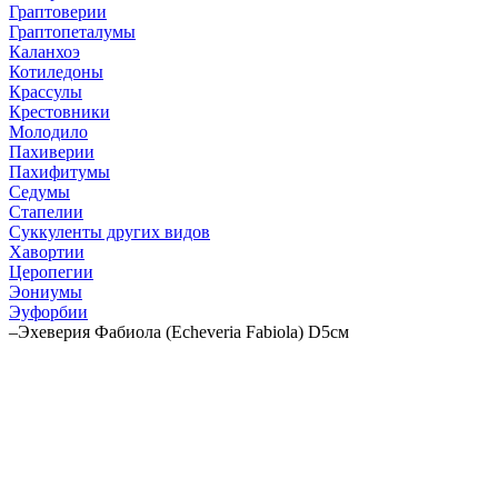
Граптоверии
Граптопеталумы
Каланхоэ
Котиледоны
Крассулы
Крестовники
Молодило
Пахиверии
Пахифитумы
Седумы
Стапелии
Суккуленты других видов
Хавортии
Церопегии
Эониумы
Эуфорбии
–
Эхеверия Фабиола (Echeveria Fabiola) D5см