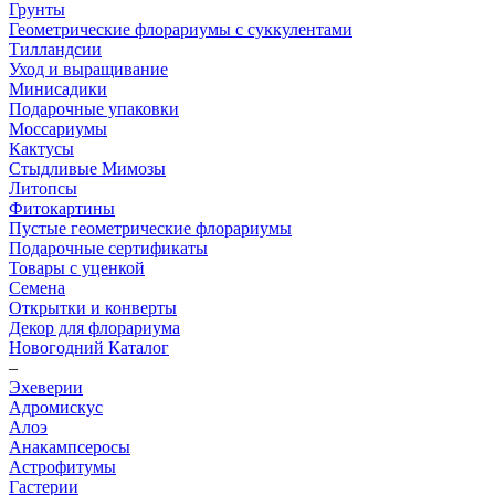
Грунты
Геометрические флорариумы с суккулентами
Тилландсии
Уход и выращивание
Минисадики
Подарочные упаковки
Моссариумы
Кактусы
Стыдливые Мимозы
Литопсы
Фитокартины
Пустые геометрические флорариумы
Подарочные сертификаты
Товары с уценкой
Семена
Открытки и конверты
Декор для флорариума
Новогодний Каталог
–
Эхеверии
Адромискус
Алоэ
Анакампсеросы
Астрофитумы
Гастерии