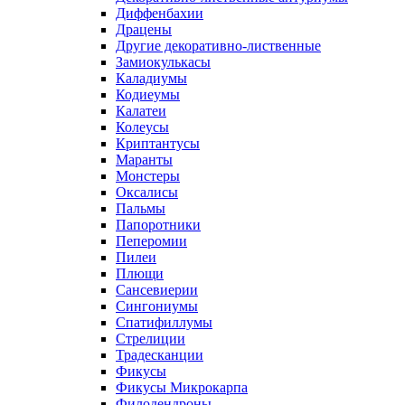
Диффенбахии
Драцены
Другие декоративно-лиственные
Замиокулькасы
Каладиумы
Кодиеумы
Калатеи
Колеусы
Криптантусы
Маранты
Монстеры
Оксалисы
Пальмы
Папоротники
Пеперомии
Пилеи
Плющи
Сансевиерии
Сингониумы
Спатифиллумы
Стрелиции
Традесканции
Фикусы
Фикусы Микрокарпа
Филодендроны