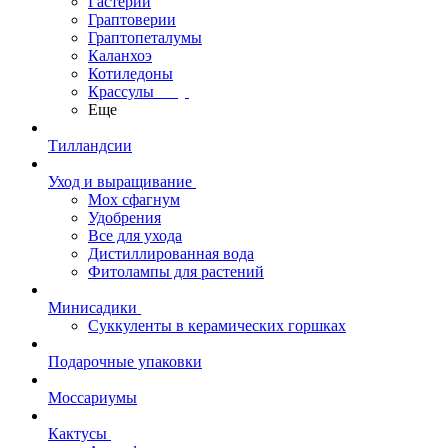
Гастерии
Граптоверии
Граптопеталумы
Каланхоэ
Котиледоны
Крассулы
Еще
Тилландсии
Уход и выращивание
Мох сфагнум
Удобрения
Все для ухода
Дистиллированная вода
Фитолампы для растений
Минисадики
Суккуленты в керамических горшках
Подарочные упаковки
Моссариумы
Кактусы