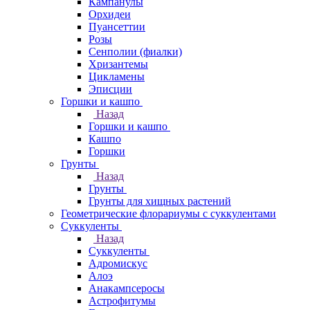
Кампанулы
Орхидеи
Пуансеттии
Розы
Сенполии (фиалки)
Хризантемы
Цикламены
Эписции
Горшки и кашпо
Назад
Горшки и кашпо
Кашпо
Горшки
Грунты
Назад
Грунты
Грунты для хищных растений
Геометрические флорариумы с суккулентами
Суккуленты
Назад
Суккуленты
Адромискус
Алоэ
Анакампсеросы
Астрофитумы