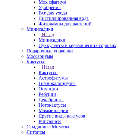
Мох сфагнум
Удобрения
Все для ухода
Дистиллированная вода
Фитолампы для растений
Минисадики
Назад
Минисадики
Суккуленты в керамических горшках
Подарочные упаковки
Моссариумы
Кактусы
Назад
Кактусы
Астрофитумы
Гимнокалициумы
Опунции
Ребуции
Декабристы
Нотокактусы
Маммиллярии
Другие виды кактусов
Рипсалисы
Стыдливые Мимозы
Литопсы