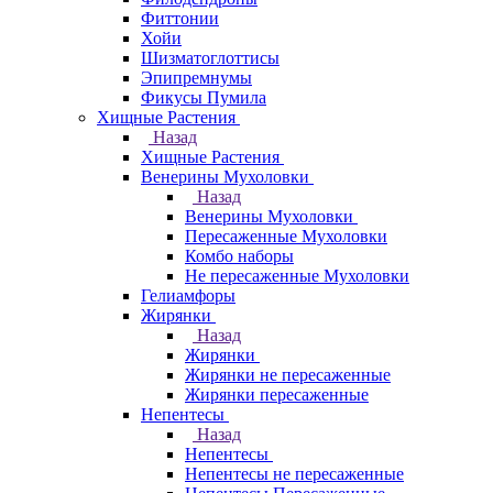
Фиттонии
Хойи
Шизматоглоттисы
Эпипремнумы
Фикусы Пумила
Хищные Растения
Назад
Хищные Растения
Венерины Мухоловки
Назад
Венерины Мухоловки
Пересаженные Мухоловки
Комбо наборы
Не пересаженные Мухоловки
Гелиамфоры
Жирянки
Назад
Жирянки
Жирянки не пересаженные
Жирянки пересаженные
Непентесы
Назад
Непентесы
Непентесы не пересаженные