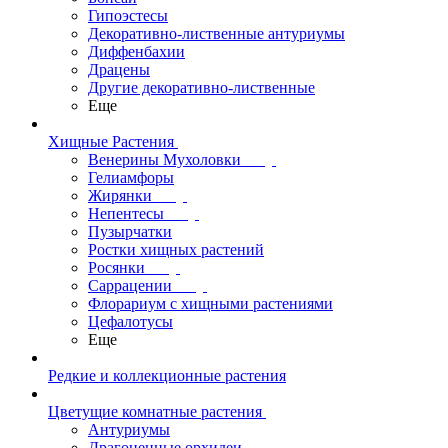
Гипоэстесы
Декоративно-лиственные антуриумы
Диффенбахии
Драцены
Другие декоративно-лиственные
Еще
Хищные Растения
Венерины Мухоловки
Гелиамфоры
Жирянки
Непентесы
Пузырчатки
Ростки хищных растений
Росянки
Саррацении
Флорариум с хищными растениями
Цефалотусы
Еще
Редкие и коллекционные растения
Цветущие комнатные растения
Антуриумы
Драгоценные орхидеи