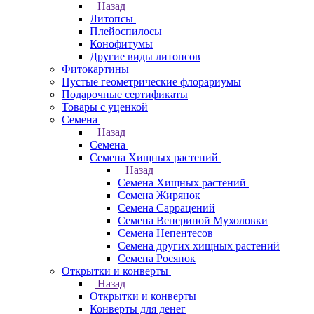
Назад
Литопсы
Плейоспилосы
Конофитумы
Другие виды литопсов
Фитокартины
Пустые геометрические флорариумы
Подарочные сертификаты
Товары с уценкой
Семена
Назад
Семена
Семена Хищных растений
Назад
Семена Хищных растений
Семена Жирянок
Семена Саррацений
Семена Венериной Мухоловки
Семена Непентесов
Семена других хищных растений
Семена Росянок
Открытки и конверты
Назад
Открытки и конверты
Конверты для денег