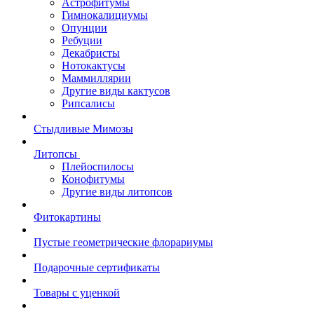
Астрофитумы
Гимнокалициумы
Опунции
Ребуции
Декабристы
Нотокактусы
Маммиллярии
Другие виды кактусов
Рипсалисы
Стыдливые Мимозы
Литопсы
Плейоспилосы
Конофитумы
Другие виды литопсов
Фитокартины
Пустые геометрические флорариумы
Подарочные сертификаты
Товары с уценкой