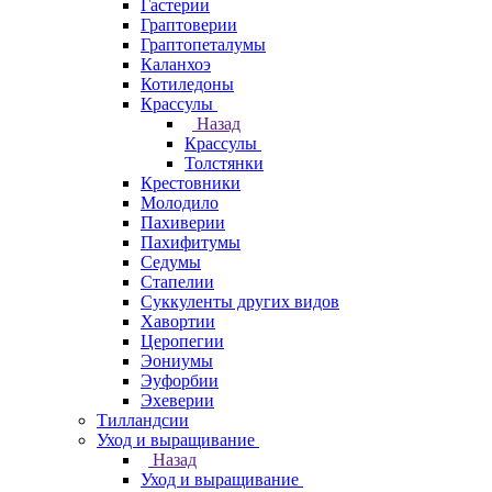
Гастерии
Граптоверии
Граптопеталумы
Каланхоэ
Котиледоны
Крассулы
Назад
Крассулы
Толстянки
Крестовники
Молодило
Пахиверии
Пахифитумы
Седумы
Стапелии
Суккуленты других видов
Хавортии
Церопегии
Эониумы
Эуфорбии
Эхеверии
Тилландсии
Уход и выращивание
Назад
Уход и выращивание