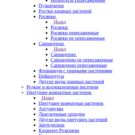
Непентесы Пересаженные
Пузырчатки
Ростки хищных растений
Росянки
Назад
Росянки
Росянки пересаженные
Росянки не пересаженные
Саррацении
Назад
Саррацении
Саррацении не пересаженные
Саррацении пересаженные
Флорариум с хищными растениями
Цефалотусы
Другие виды хищных растений
Редкие и коллекционные растения
Цветущие комнатные растения
Назад
Цветущие комнатные растения
Антуриумы
Драгоценные орхидеи
Другие виды цветущих растений
Зантедескии
Каланхоэ Розалины