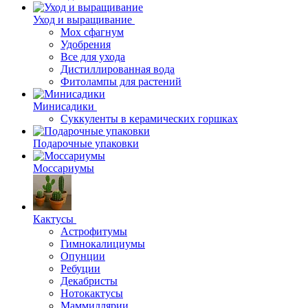
Уход и выращивание
Мох сфагнум
Удобрения
Все для ухода
Дистиллированная вода
Фитолампы для растений
Минисадики
Суккуленты в керамических горшках
Подарочные упаковки
Моссариумы
Кактусы
Астрофитумы
Гимнокалициумы
Опунции
Ребуции
Декабристы
Нотокактусы
Маммиллярии