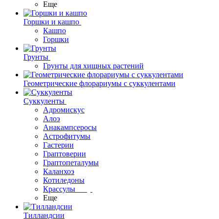
Еще
Горшки и кашпо
Кашпо
Горшки
Грунты
Грунты для хищных растений
Геометрические флорариумы с суккулентами
Суккуленты
Адромискус
Алоэ
Анакампсеросы
Астрофитумы
Гастерии
Граптоверии
Граптопеталумы
Каланхоэ
Котиледоны
Крассулы
Еще
Тилландсии