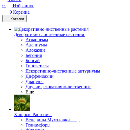
0
Избранное
0
Корзина
Каталог
Декоративно-лиственные растения
Аглаонемы
Адениумы
Алоказии
Бегонии
Бонсай
Гипоэстесы
Декоративно-лиственные антуриумы
Диффенбахии
Драцены
Другие декоративно-лиственные
Еще
Хищные Растения
Венерины Мухоловки
Гелиамфоры