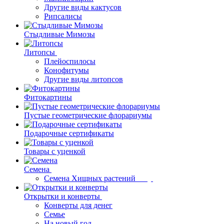
Другие виды кактусов
Рипсалисы
Стыдливые Мимозы
Литопсы
Плейоспилосы
Конофитумы
Другие виды литопсов
Фитокартины
Пустые геометрические флорариумы
Подарочные сертификаты
Товары с уценкой
Семена
Семена Хищных растений
Открытки и конверты
Конверты для денег
Семье
На новый год