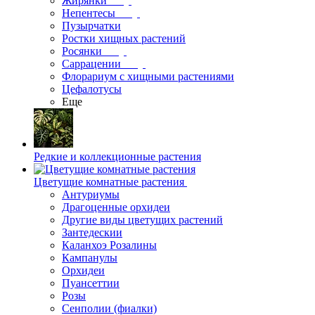
Жирянки
Непентесы
Пузырчатки
Ростки хищных растений
Росянки
Саррацении
Флорариум с хищными растениями
Цефалотусы
Еще
Редкие и коллекционные растения
Цветущие комнатные растения
Антуриумы
Драгоценные орхидеи
Другие виды цветущих растений
Зантедескии
Каланхоэ Розалины
Кампанулы
Орхидеи
Пуансеттии
Розы
Сенполии (фиалки)