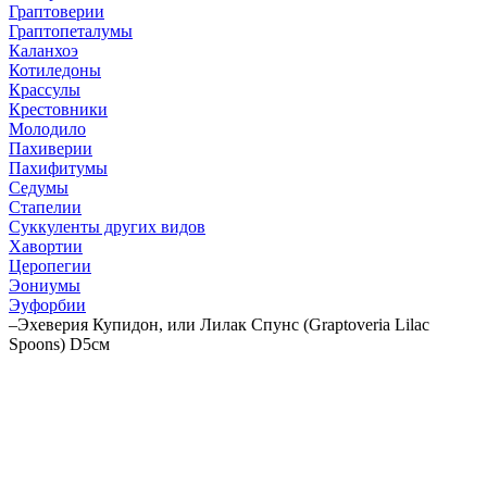
Граптоверии
Граптопеталумы
Каланхоэ
Котиледоны
Крассулы
Крестовники
Молодило
Пахиверии
Пахифитумы
Седумы
Стапелии
Суккуленты других видов
Хавортии
Церопегии
Эониумы
Эуфорбии
–
Эхеверия Купидон, или Лилак Спунс (Graptoveria Lilac
Spoons) D5см