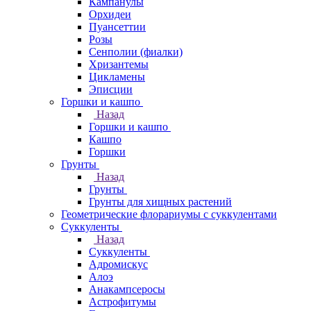
Кампанулы
Орхидеи
Пуансеттии
Розы
Сенполии (фиалки)
Хризантемы
Цикламены
Эписции
Горшки и кашпо
Назад
Горшки и кашпо
Кашпо
Горшки
Грунты
Назад
Грунты
Грунты для хищных растений
Геометрические флорариумы с суккулентами
Суккуленты
Назад
Суккуленты
Адромискус
Алоэ
Анакампсеросы
Астрофитумы