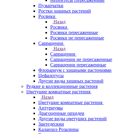
Непентесы Пересаженные
Пузырчатки
Ростки хищных растений
Росянки
Назад
Росянки
Росянки пересаженные
Росянки не пересаженные
Саррацении
Назад
Саррацении
Саррацении не пересаженные
Саррацении пересаженные
Флорариум с хищными растениями
Цефалотусы
Другие виды хищных растений
Редкие и коллекционные растения
Цветущие комнатные растения
Назад
Цветущие комнатные растения
Антуриумы
Драгоценные орхидеи
Другие виды цветущих растений
Зантедескии
Каланхоэ Розалины