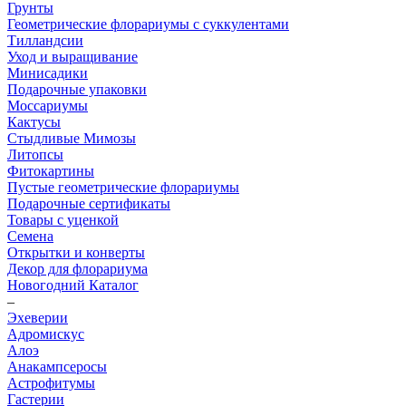
Грунты
Геометрические флорариумы с суккулентами
Тилландсии
Уход и выращивание
Минисадики
Подарочные упаковки
Моссариумы
Кактусы
Стыдливые Мимозы
Литопсы
Фитокартины
Пустые геометрические флорариумы
Подарочные сертификаты
Товары с уценкой
Семена
Открытки и конверты
Декор для флорариума
Новогодний Каталог
–
Эхеверии
Адромискус
Алоэ
Анакампсеросы
Астрофитумы
Гастерии