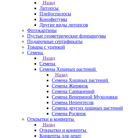
Назад
Литопсы
Плейоспилосы
Конофитумы
Другие виды литопсов
Фитокартины
Пустые геометрические флорариумы
Подарочные сертификаты
Товары с уценкой
Семена
Назад
Семена
Семена Хищных растений
Назад
Семена Хищных растений
Семена Жирянок
Семена Саррацений
Семена Венериной Мухоловки
Семена Непентесов
Семена других хищных растений
Семена Росянок
Открытки и конверты
Назад
Открытки и конверты
Конверты для денег