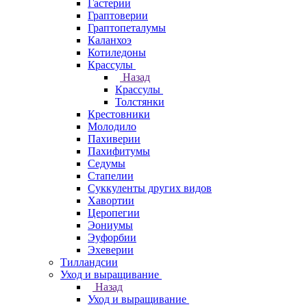
Гастерии
Граптоверии
Граптопеталумы
Каланхоэ
Котиледоны
Крассулы
Назад
Крассулы
Толстянки
Крестовники
Молодило
Пахиверии
Пахифитумы
Седумы
Стапелии
Суккуленты других видов
Хавортии
Церопегии
Эониумы
Эуфорбии
Эхеверии
Тилландсии
Уход и выращивание
Назад
Уход и выращивание