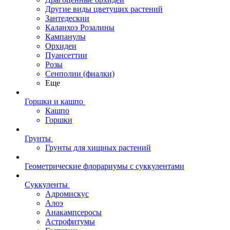
Другие виды цветущих растений
Зантедескии
Каланхоэ Розалины
Кампанулы
Орхидеи
Пуансеттии
Розы
Сенполии (фиалки)
Еще
Горшки и кашпо
Кашпо
Горшки
Грунты
Грунты для хищных растений
Геометрические флорариумы с суккулентами
Суккуленты
Адромискус
Алоэ
Анакампсеросы
Астрофитумы