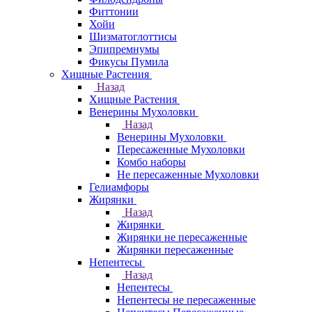
Фиттонии
Хойи
Шизматоглоттисы
Эпипремнумы
Фикусы Пумила
Хищные Растения
Назад
Хищные Растения
Венерины Мухоловки
Назад
Венерины Мухоловки
Пересаженные Мухоловки
Комбо наборы
Не пересаженные Мухоловки
Гелиамфоры
Жирянки
Назад
Жирянки
Жирянки не пересаженные
Жирянки пересаженные
Непентесы
Назад
Непентесы
Непентесы не пересаженные