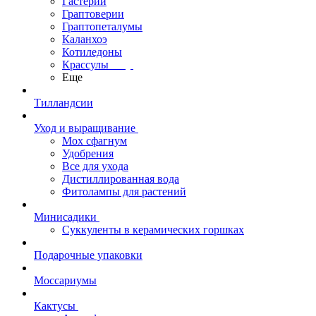
Гастерии
Граптоверии
Граптопеталумы
Каланхоэ
Котиледоны
Крассулы
Еще
Тилландсии
Уход и выращивание
Мох сфагнум
Удобрения
Все для ухода
Дистиллированная вода
Фитолампы для растений
Минисадики
Суккуленты в керамических горшках
Подарочные упаковки
Моссариумы
Кактусы