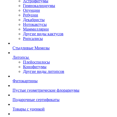
Астрофитумы
Гимнокалициумы
Опунции
Ребуции
Декабристы
Нотокактусы
Маммиллярии
Другие виды кактусов
Рипсалисы
Стыдливые Мимозы
Литопсы
Плейоспилосы
Конофитумы
Другие виды литопсов
Фитокартины
Пустые геометрические флорариумы
Подарочные сертификаты
Товары с уценкой