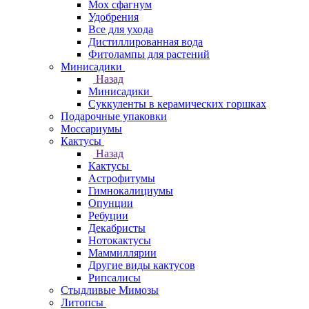
Мох сфагнум
Удобрения
Все для ухода
Дистиллированная вода
Фитолампы для растений
Минисадики
Назад
Минисадики
Суккуленты в керамических горшках
Подарочные упаковки
Моссариумы
Кактусы
Назад
Кактусы
Астрофитумы
Гимнокалициумы
Опунции
Ребуции
Декабристы
Нотокактусы
Маммиллярии
Другие виды кактусов
Рипсалисы
Стыдливые Мимозы
Литопсы