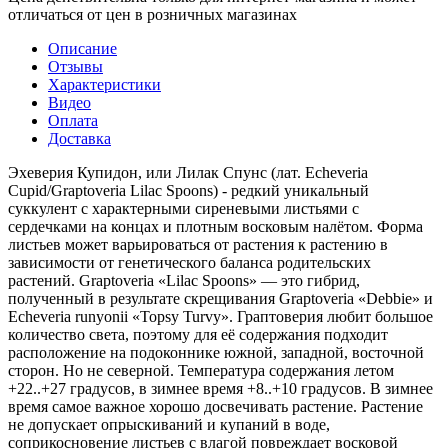
отличаться от цен в розничных магазинах
Описание
Отзывы
Характеристики
Видео
Оплата
Доставка
Эхеверия Купидон, или Лилак Спунс (лат. Echeveria
Cupid/Graptoveria Lilac Spoons) - редкий уникальный
суккулент с характерными сиреневыми листьями с
сердечками на концах и плотным восковым налётом. Форма
листьев может варьироваться от растения к растению в
зависимости от генетического баланса родительских
растений. Graptoveria «Lilac Spoons» — это гибрид,
полученный в результате скрещивания Graptoveria «Debbie» и
Echeveria runyonii «Topsy Turvy». Граптоверия любит большое
количество света, поэтому для её содержания подходит
расположение на подоконнике южной, западной, восточной
сторон. Но не северной. Температура содержания летом
+22..+27 градусов, в зимнее время +8..+10 градусов. В зимнее
время самое важное хорошо досвечивать растение. Растение
не допускает опрыскиваний и купаний в воде,
соприкосновение листьев с влагой повреждает восковой