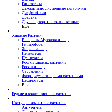
Гипоэстесы
Декоративно-лиственные антуриумы
Диффенбахии
Драцены
Другие декоративно-лиственные
Еще
Хищные Растения
Венерины Мухоловки
Гелиамфоры
Жирянки
Непентесы
Пузырчатки
Ростки хищных растений
Росянки
Саррацении
Флорариум с хищными растениями
Цефалотусы
Еще
Редкие и коллекционные растения
Цветущие комнатные растения
Антуриумы
Драгоценные орхидеи