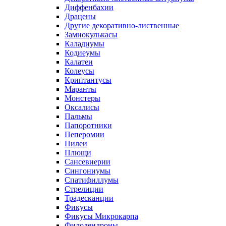
Диффенбахии
Драцены
Другие декоративно-лиственные
Замиокулькасы
Каладиумы
Кодиеумы
Калатеи
Колеусы
Криптантусы
Маранты
Монстеры
Оксалисы
Пальмы
Папоротники
Пеперомии
Пилеи
Плющи
Сансевиерии
Сингониумы
Спатифиллумы
Стрелиции
Традесканции
Фикусы
Фикусы Микрокарпа
Филодендроны