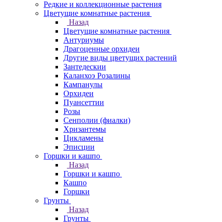
Редкие и коллекционные растения
Цветущие комнатные растения
Назад
Цветущие комнатные растения
Антуриумы
Драгоценные орхидеи
Другие виды цветущих растений
Зантедескии
Каланхоэ Розалины
Кампанулы
Орхидеи
Пуансеттии
Розы
Сенполии (фиалки)
Хризантемы
Цикламены
Эписции
Горшки и кашпо
Назад
Горшки и кашпо
Кашпо
Горшки
Грунты
Назад
Грунты