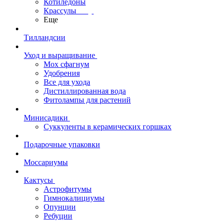
Котиледоны
Крассулы
Еще
Тилландсии
Уход и выращивание
Мох сфагнум
Удобрения
Все для ухода
Дистиллированная вода
Фитолампы для растений
Минисадики
Суккуленты в керамических горшках
Подарочные упаковки
Моссариумы
Кактусы
Астрофитумы
Гимнокалициумы
Опунции
Ребуции