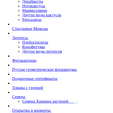
Декабристы
Нотокактусы
Маммиллярии
Другие виды кактусов
Рипсалисы
Стыдливые Мимозы
Литопсы
Плейоспилосы
Конофитумы
Другие виды литопсов
Фитокартины
Пустые геометрические флорариумы
Подарочные сертификаты
Товары с уценкой
Семена
Семена Хищных растений
Открытки и конверты