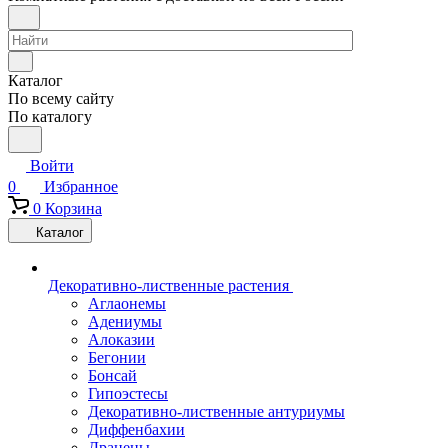
Каталог
По всему сайту
По каталогу
Войти
0
Избранное
0
Корзина
Каталог
Декоративно-лиственные растения
Аглаонемы
Адениумы
Алоказии
Бегонии
Бонсай
Гипоэстесы
Декоративно-лиственные антуриумы
Диффенбахии
Драцены