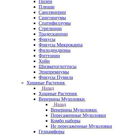
Пилеи
Плющи
Сансевиерии
Сингониумы
Спатифиллумы
Стрелиции
Традесканции
Фикусы
Фикусы Микрокарпа
Филодендроны
Фиттонии
Хойи
Шизматоглоттисы
Эпипремнумы
Фикусы Пумила
Хищные Растения
Назад
Хищные Растения
Венерины Мухоловки
Назад
Венерины Мухоловки
Пересаженные Мухоловки
Комбо наборы
Не пересаженные Мухоловки
Гелиамфоры