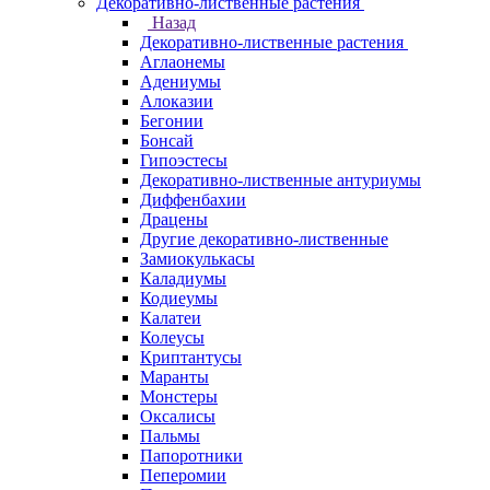
Декоративно-лиственные растения
Назад
Декоративно-лиственные растения
Аглаонемы
Адениумы
Алоказии
Бегонии
Бонсай
Гипоэстесы
Декоративно-лиственные антуриумы
Диффенбахии
Драцены
Другие декоративно-лиственные
Замиокулькасы
Каладиумы
Кодиеумы
Калатеи
Колеусы
Криптантусы
Маранты
Монстеры
Оксалисы
Пальмы
Папоротники
Пеперомии