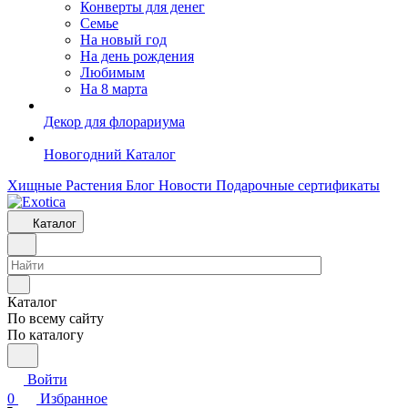
Конверты для денег
Семье
На новый год
На день рождения
Любимым
На 8 марта
Декор для флорариума
Новогодний Каталог
Хищные Растения
Блог
Новости
Подарочные сертификаты
Каталог
Каталог
По всему сайту
По каталогу
Войти
0
Избранное