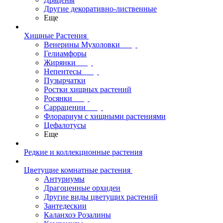
Другие декоративно-лиственные
Еще
Хищные Растения
Венерины Мухоловки
Гелиамфоры
Жирянки
Непентесы
Пузырчатки
Ростки хищных растений
Росянки
Саррацении
Флорариум с хищными растениями
Цефалотусы
Еще
Редкие и коллекционные растения
Цветущие комнатные растения
Антуриумы
Драгоценные орхидеи
Другие виды цветущих растений
Зантедескии
Каланхоэ Розалины