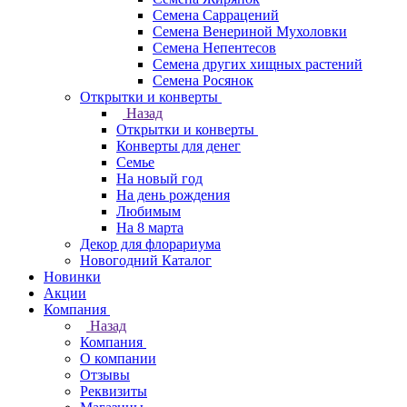
Семена Саррацений
Семена Венериной Мухоловки
Семена Непентесов
Семена других хищных растений
Семена Росянок
Открытки и конверты
Назад
Открытки и конверты
Конверты для денег
Семье
На новый год
На день рождения
Любимым
На 8 марта
Декор для флорариума
Новогодний Каталог
Новинки
Акции
Компания
Назад
Компания
О компании
Отзывы
Реквизиты