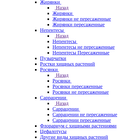
Жирянки
Назад
Жирянки
Жирянки не пересаженные
Жирянки пересаженные
Непентесы
Назад
Непентесы
Непентесы не пересаженные
Непентесы Пересаженные
Пузырчатки
Ростки хищных растений
Росянки
Назад
Росянки
Росянки пересаженные
Росянки не пересаженные
Саррацении
Назад
Саррацении
Саррацении не пересаженные
Саррацении пересаженные
Флорариум с хищными растениями
Цефалотусы
Другие виды хищных растений