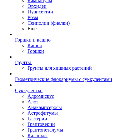
Кампанулы
Орхидеи
Пуансеттии
Розы
Сенполии (фиалки)
Еще
Горшки и кашпо
Кашпо
Горшки
Грунты
Грунты для хищных растений
Геометрические флорариумы с суккулентами
Суккуленты
Адромискус
Алоэ
Анакампсеросы
Астрофитумы
Гастерии
Граптоверии
Граптопеталумы
Каланхоэ