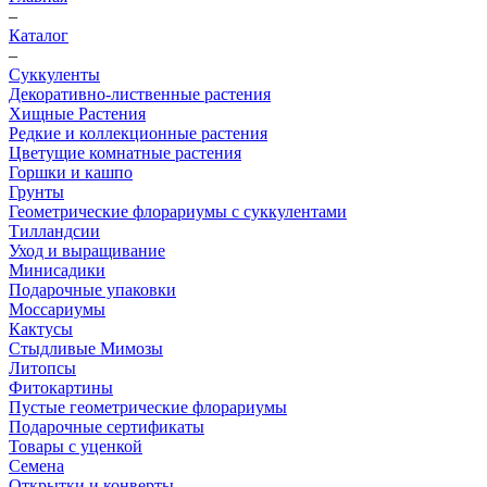
–
Каталог
–
Суккуленты
Декоративно-лиственные растения
Хищные Растения
Редкие и коллекционные растения
Цветущие комнатные растения
Горшки и кашпо
Грунты
Геометрические флорариумы с суккулентами
Тилландсии
Уход и выращивание
Минисадики
Подарочные упаковки
Моссариумы
Кактусы
Стыдливые Мимозы
Литопсы
Фитокартины
Пустые геометрические флорариумы
Подарочные сертификаты
Товары с уценкой
Семена
Открытки и конверты