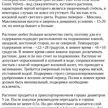
Green Velvet) - вид суккулентного, кустового растения,
характерной чертой которого является укороченный стебель, в
некоторых случаях он вовсе отсутствует. На листьях есть
восковой налёт светлого цвета. Родина эхеверии – Мексика.
Максимальная высота и ширина в домашних условиях – 15-20
см, но иногда бывает и больше.
Растение любит большое количество света, поэтому для его
содержания подходит расположение на подоконнике южной,
западной, восточной сторон, но не северной. Температура
содержания летом - +22-+28 градусов, в зимнее время - +8-+10
градусов. В зимнее время самое важное хорошо досвечивать
растение, даже если оно стоит на подоконнике. Растение не
допускает опрыскиваний и купаний в воде, соприкосновение
листьев с влагой повреждает восковой налет, что приводит к
загниванию. Требуется умеренный полив под корень мягкой,
отстоянной водой. Подкормки строго специализированными
удобрениями в весенне-летний период. Полив в зимнее время
должен быть минимальный, подкормки необходимо
исключить.
Растение продаётся в транспортировочном горшке диаметром
5 см. После покупки рекомендуем пересадить в горшок
объёмом не менее 0,5л. На дно обязательно засыпается слой