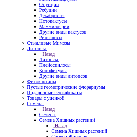
Опунции
Ребуции
Декабристы
Нотокактусы
Маммиллярии
Другие виды кактусов
Рипсалисы
Стыдливые Мимозы
Литопсы
Назад
Литопсы
Плейоспилосы
Конофитумы
Другие виды литопсов
Фитокартины
Пустые геометрические флорариумы
Подарочные сертификаты
Товары с уценкой
Семена
Назад
Семена
Семена Хищных растений
Назад
Семена Хищных растений
Семена Жирянок