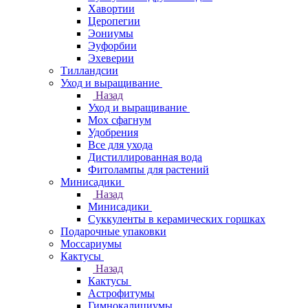
Хавортии
Церопегии
Эониумы
Эуфорбии
Эхеверии
Тилландсии
Уход и выращивание
Назад
Уход и выращивание
Мох сфагнум
Удобрения
Все для ухода
Дистиллированная вода
Фитолампы для растений
Минисадики
Назад
Минисадики
Суккуленты в керамических горшках
Подарочные упаковки
Моссариумы
Кактусы
Назад
Кактусы
Астрофитумы
Гимнокалициумы