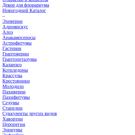
Декор для флорариума
Новогодний Каталог
–
Эхеверии
Адромискус
Алоэ
Анакампсеросы
Астрофитумы
Гастерии
Граптоверии
Граптопеталумы
Каланхоэ
Котиледоны
Крассулы
Крестовники
Молодило
Пахиверии
Пахифитумы
Седумы
Стапелии
Суккуленты других видов
Хавортии
Церопегии
Эониумы