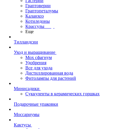
Гастерии
Граптоверии
Граптопеталумы
Каланхоэ
Котиледоны
Крассулы
Еще
Тилландсии
Уход и выращивание
Мох сфагнум
Удобрения
Все для ухода
Дистиллированная вода
Фитолампы для растений
Минисадики
Суккуленты в керамических горшках
Подарочные упаковки
Моссариумы
Кактусы