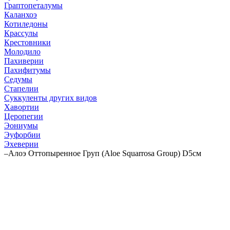
Граптопеталумы
Каланхоэ
Котиледоны
Крассулы
Крестовники
Молодило
Пахиверии
Пахифитумы
Седумы
Стапелии
Суккуленты других видов
Хавортии
Церопегии
Эониумы
Эуфорбии
Эхеверии
–
Алоэ Оттопыренное Груп (Aloe Squarrosa Group) D5см