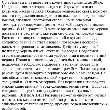
Со временем алоэ вырастет с комнатных условиях до 30 см.
На данный момент горшке сидит от 2 до 4 невысоких
кустиков. Растение любит большое количество света, поэтому
для его содержания подходит расположение на подоконнике
южной, западной, восточной сторон, но не северной.
Температура содержания летом - +22-+28 градусов, в зимнее
время - +8-+10 градусов. В зимнее время самое важное хорошо
досвечивать растение, даже если оно стоит на подоконнике.
Растение не допускает опрыскиваний и купаний в воде,
соприкосновение листьев с влагой повреждает восковой
налет, что приводит к загниванию. Требуется умеренный
полив под корень мягкой, отстоянной водой. Подкормки
строго специализированными удобрениями в весенне-летний
период. Полив в зимнее время должен быть минимальный,
подкормки необходимо исключить. Растение продаётся в
транспортировочном горшке диаметром 5см. После покупки
рекомендуем пересадить в горшок объёмом не менее 0,5л. На
дно обязательно засыпается слой керамзитового дренажа
толщиной в 1/3 часть от горшка. Для пересадки используется
максимально рыхлый и воздухопроницаемый грунт. Подойдет
специальный грунт для суккулентов или кактусовых
растений. ВНИМАНИЕ! Растение может немного отличаться
от фото, так как оно имеет свойство расти, меняться в
зависимости от условий ухода, времени года и биологических
особенностей.