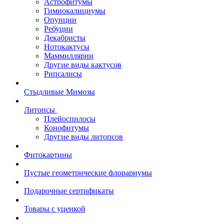
Астрофитумы
Гимнокалициумы
Опунции
Ребуции
Декабристы
Нотокактусы
Маммиллярии
Другие виды кактусов
Рипсалисы
Стыдливые Мимозы
Литопсы
Плейоспилосы
Конофитумы
Другие виды литопсов
Фитокартины
Пустые геометрические флорариумы
Подарочные сертификаты
Товары с уценкой