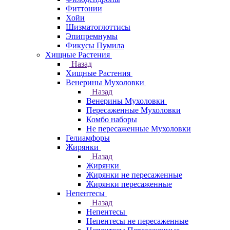
Фиттонии
Хойи
Шизматоглоттисы
Эпипремнумы
Фикусы Пумила
Хищные Растения
Назад
Хищные Растения
Венерины Мухоловки
Назад
Венерины Мухоловки
Пересаженные Мухоловки
Комбо наборы
Не пересаженные Мухоловки
Гелиамфоры
Жирянки
Назад
Жирянки
Жирянки не пересаженные
Жирянки пересаженные
Непентесы
Назад
Непентесы
Непентесы не пересаженные