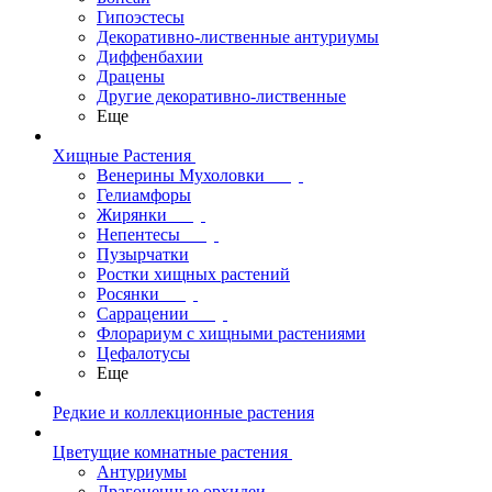
Гипоэстесы
Декоративно-лиственные антуриумы
Диффенбахии
Драцены
Другие декоративно-лиственные
Еще
Хищные Растения
Венерины Мухоловки
Гелиамфоры
Жирянки
Непентесы
Пузырчатки
Ростки хищных растений
Росянки
Саррацении
Флорариум с хищными растениями
Цефалотусы
Еще
Редкие и коллекционные растения
Цветущие комнатные растения
Антуриумы
Драгоценные орхидеи