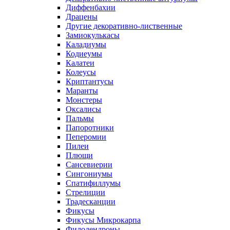
Диффенбахии
Драцены
Другие декоративно-лиственные
Замиокулькасы
Каладиумы
Кодиеумы
Калатеи
Колеусы
Криптантусы
Маранты
Монстеры
Оксалисы
Пальмы
Папоротники
Пеперомии
Пилеи
Плющи
Сансевиерии
Сингониумы
Спатифиллумы
Стрелиции
Традесканции
Фикусы
Фикусы Микрокарпа
Филодендроны