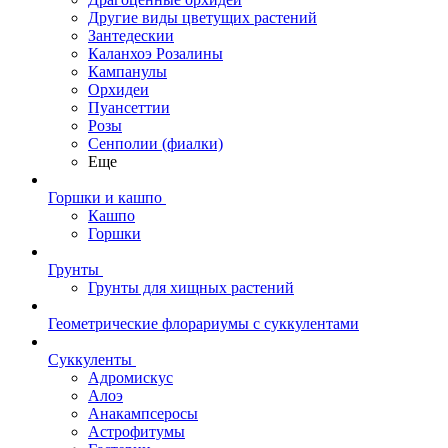
Другие виды цветущих растений
Зантедескии
Каланхоэ Розалины
Кампанулы
Орхидеи
Пуансеттии
Розы
Сенполии (фиалки)
Еще
Горшки и кашпо
Кашпо
Горшки
Грунты
Грунты для хищных растений
Геометрические флорариумы с суккулентами
Суккуленты
Адромискус
Алоэ
Анакампсеросы
Астрофитумы