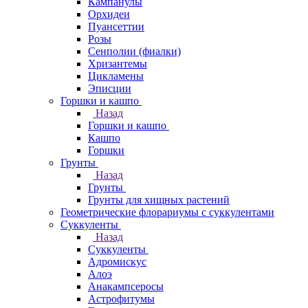
Кампанулы
Орхидеи
Пуансеттии
Розы
Сенполии (фиалки)
Хризантемы
Цикламены
Эписции
Горшки и кашпо
Назад
Горшки и кашпо
Кашпо
Горшки
Грунты
Назад
Грунты
Грунты для хищных растений
Геометрические флорариумы с суккулентами
Суккуленты
Назад
Суккуленты
Адромискус
Алоэ
Анакампсеросы
Астрофитумы