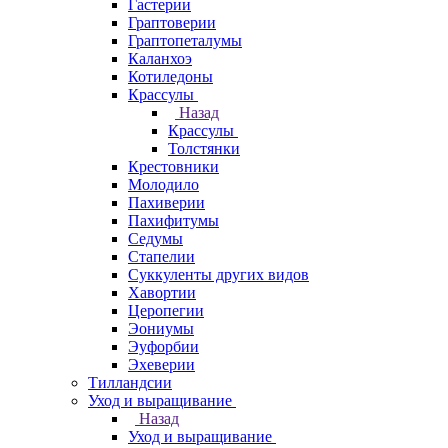
Гастерии
Граптоверии
Граптопеталумы
Каланхоэ
Котиледоны
Крассулы
Назад
Крассулы
Толстянки
Крестовники
Молодило
Пахиверии
Пахифитумы
Седумы
Стапелии
Суккуленты других видов
Хавортии
Церопегии
Эониумы
Эуфорбии
Эхеверии
Тилландсии
Уход и выращивание
Назад
Уход и выращивание