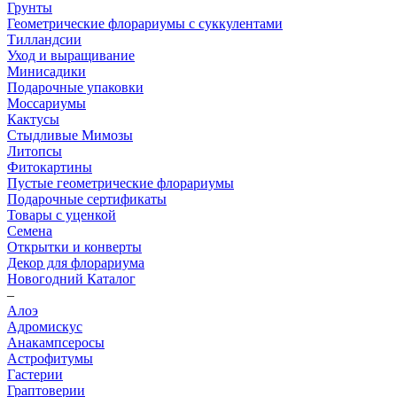
Грунты
Геометрические флорариумы с суккулентами
Тилландсии
Уход и выращивание
Минисадики
Подарочные упаковки
Моссариумы
Кактусы
Стыдливые Мимозы
Литопсы
Фитокартины
Пустые геометрические флорариумы
Подарочные сертификаты
Товары с уценкой
Семена
Открытки и конверты
Декор для флорариума
Новогодний Каталог
–
Алоэ
Адромискус
Анакампсеросы
Астрофитумы
Гастерии
Граптоверии