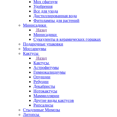
Мох сфагнум
Удобрения
Все для ухода
Дистиллированная вода
Фитолампы для растений
Минисадики
Назад
Минисадики
Суккуленты в керамических горшках
Подарочные упаковки
Моссариумы
Кактусы
Назад
Кактусы
Астрофитумы
Гимнокалициумы
Опунции
Ребуции
Декабристы
Нотокактусы
Маммиллярии
Другие виды кактусов
Рипсалисы
Стыдливые Мимозы
Литопсы