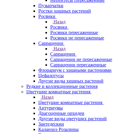
Непентесы Пересаженные
Пузырчатки
Ростки хищных растений
Росянки
Назад
Росянки
Росянки пересаженные
Росянки не пересаженные
Саррацении
Назад
Саррацении
Саррацении не пересаженные
Саррацении пересаженные
Флорариум с хищными растениями
Цефалотусы
Другие виды хищных растений
Редкие и коллекционные растения
Цветущие комнатные растения
Назад
Цветущие комнатные растения
Антуриумы
Драгоценные орхидеи
Другие виды цветущих растений
Зантедескии
Каланхоэ Розалины