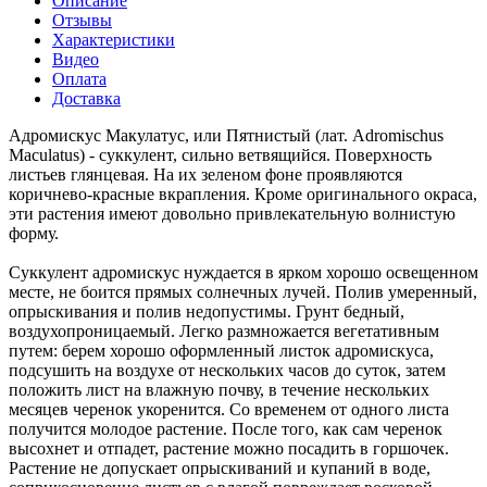
Описание
Отзывы
Характеристики
Видео
Оплата
Доставка
Адромискус Макулатус, или Пятнистый (лат. Adromischus
Maculatus) - суккулент, сильно ветвящийся. Поверхность
листьев глянцевая. На их зеленом фоне проявляются
коричнево-красные вкрапления. Кроме оригинального окраса,
эти растения имеют довольно привлекательную волнистую
форму.
Суккулент адромискус нуждается в ярком хорошо освещенном
месте, не боится прямых солнечных лучей. Полив умеренный,
опрыскивания и полив недопустимы. Грунт бедный,
воздухопроницаемый. Легко размножается вегетативным
путем: берем хорошо оформленный листок адромискуса,
подсушить на воздухе от нескольких часов до суток, затем
положить лист на влажную почву, в течение нескольких
месяцев черенок укоренится. Со временем от одного листа
получится молодое растение. После того, как сам черенок
высохнет и отпадет, растение можно посадить в горшочек.
Растение не допускает опрыскиваний и купаний в воде,