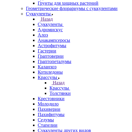
Грунты для хищных растений
Геометрические флорариумы с суккулентами
Суккуленты
Назад
Суккуленты
Адромискус
Алоэ
Анакампсеросы
Астрофитумы
Гастерии
Граптоверии
Граптопеталумы
Каланхоэ
Котиледоны
Крассулы
Назад
Крассулы
Толстянки
Крестовники
Молодило
Пахиверии
Пахифитумы
Седумы
Стапелии
Суккуленты других видов