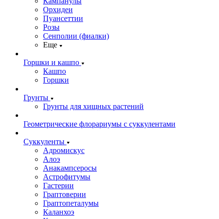
Кампанулы
Орхидеи
Пуансеттии
Розы
Сенполии (фиалки)
Еще
Горшки и кашпо
Кашпо
Горшки
Грунты
Грунты для хищных растений
Геометрические флорариумы с суккулентами
Суккуленты
Адромискус
Алоэ
Анакампсеросы
Астрофитумы
Гастерии
Граптоверии
Граптопеталумы
Каланхоэ