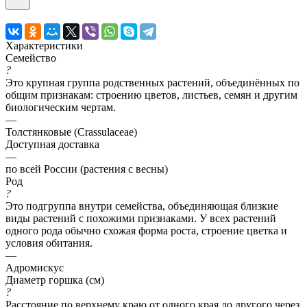
Характеристики
Семейство
?
Это крупная группа родственных растений, объединённых по
общим признакам: строению цветов, листьев, семян и другим
биологическим чертам.
—
Толстянковые (Crassulaceae)
Доступная доставка
—
по всей России (растения с весны)
Род
?
Это подгруппа внутри семейства, объединяющая близкие
виды растений с похожими признаками. У всех растений
одного рода обычно схожая форма роста, строение цветка и
условия обитания.
—
Адромискус
Диаметр горшка (см)
?
Расстояние по верхнему краю от одного края до другого через