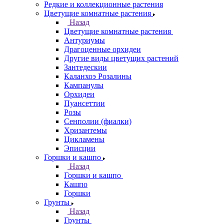
Редкие и коллекционные растения
Цветущие комнатные растения
Назад
Цветущие комнатные растения
Антуриумы
Драгоценные орхидеи
Другие виды цветущих растений
Зантедескии
Каланхоэ Розалины
Кампанулы
Орхидеи
Пуансеттии
Розы
Сенполии (фиалки)
Хризантемы
Цикламены
Эписции
Горшки и кашпо
Назад
Горшки и кашпо
Кашпо
Горшки
Грунты
Назад
Грунты