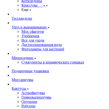
Котиледоны
Крассулы
Еще
Тилландсии
Уход и выращивание
Мох сфагнум
Удобрения
Все для ухода
Дистиллированная вода
Фитолампы для растений
Минисадики
Суккуленты в керамических горшках
Подарочные упаковки
Моссариумы
Кактусы
Астрофитумы
Гимнокалициумы
Опунции
Ребуции