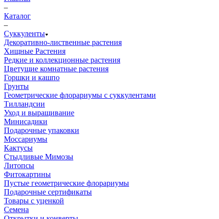
–
Каталог
–
Суккуленты
Декоративно-лиственные растения
Хищные Растения
Редкие и коллекционные растения
Цветущие комнатные растения
Горшки и кашпо
Грунты
Геометрические флорариумы с суккулентами
Тилландсии
Уход и выращивание
Минисадики
Подарочные упаковки
Моссариумы
Кактусы
Стыдливые Мимозы
Литопсы
Фитокартины
Пустые геометрические флорариумы
Подарочные сертификаты
Товары с уценкой
Семена
Открытки и конверты