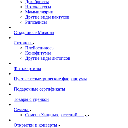
Декабристы
Нотокактусы
Маммиллярии
Другие виды кактусов
Рипсалисы
Стыдливые Мимозы
Литопсы
Плейоспилосы
Конофитумы
Другие виды литопсов
Фитокартины
Пустые геометрические флорариумы
Подарочные сертификаты
Товары с уценкой
Семена
Семена Хищных растений
Открытки и конверты