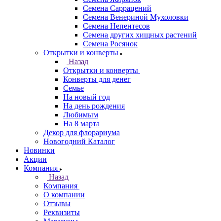
Семена Саррацений
Семена Венериной Мухоловки
Семена Непентесов
Семена других хищных растений
Семена Росянок
Открытки и конверты
Назад
Открытки и конверты
Конверты для денег
Семье
На новый год
На день рождения
Любимым
На 8 марта
Декор для флорариума
Новогодний Каталог
Новинки
Акции
Компания
Назад
Компания
О компании
Отзывы
Реквизиты