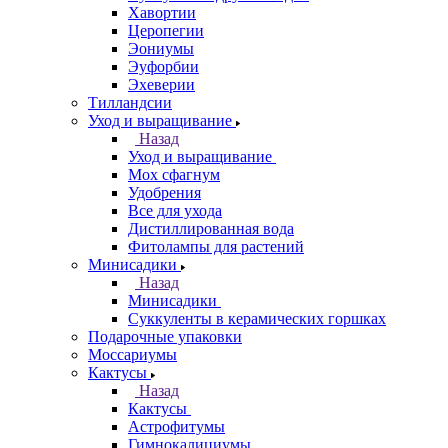
Хавортии
Церопегии
Эониумы
Эуфорбии
Эхеверии
Тилландсии
Уход и выращивание
Назад
Уход и выращивание
Мох сфагнум
Удобрения
Все для ухода
Дистиллированная вода
Фитолампы для растений
Минисадики
Назад
Минисадики
Суккуленты в керамических горшках
Подарочные упаковки
Моссариумы
Кактусы
Назад
Кактусы
Астрофитумы
Гимнокалициумы