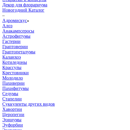
Декор для флорариума
Новогодний Каталог
–
Адромискус
Алоэ
Анакампсеросы
Астрофитумы
Гастерии
Граптоверии
Граптопеталумы
Каланхоэ
Котиледоны
Крассулы
Крестовники
Молодило
Пахиверии
Пахифитумы
Седумы
Стапелии
Суккуленты других видов
Хавортии
Церопегии
Эониумы
Эуфорбии