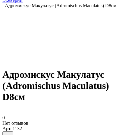
Эхеверии
–
Адромискус Макулатус (Adromischus Maculatus) D8см
Адромискус Макулатус
(Adromischus Maculatus)
D8см
0
Нет отзывов
Арт.
1132