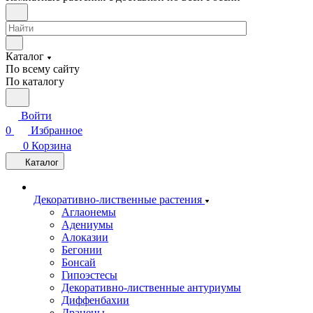
Каталог
По всему сайту
По каталогу
Войти
0
Избранное
0
Корзина
Каталог
Декоративно-лиственные растения
Аглаонемы
Адениумы
Алоказии
Бегонии
Бонсай
Гипоэстесы
Декоративно-лиственные антуриумы
Диффенбахии
Драцены