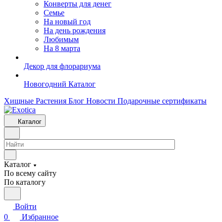
Конверты для денег
Семье
На новый год
На день рождения
Любимым
На 8 марта
Декор для флорариума
Новогодний Каталог
Хищные Растения
Блог
Новости
Подарочные сертификаты
Каталог
Каталог
По всему сайту
По каталогу
Войти
0
Избранное