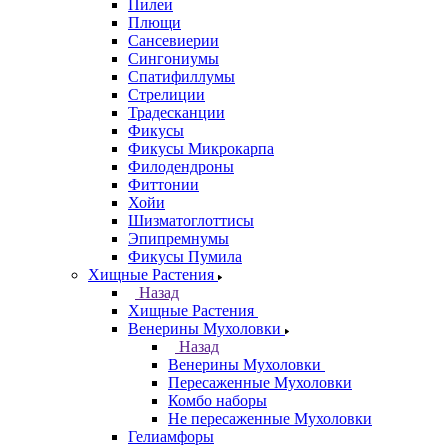
Пилеи
Плющи
Сансевиерии
Сингониумы
Спатифиллумы
Стрелиции
Традесканции
Фикусы
Фикусы Микрокарпа
Филодендроны
Фиттонии
Хойи
Шизматоглоттисы
Эпипремнумы
Фикусы Пумила
Хищные Растения
Назад
Хищные Растения
Венерины Мухоловки
Назад
Венерины Мухоловки
Пересаженные Мухоловки
Комбо наборы
Не пересаженные Мухоловки
Гелиамфоры