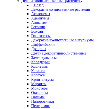
Декоративно-лиственные растения
Назад
Декоративно-лиственные растения
Аглаонемы
Адениумы
Алоказии
Бегонии
Бонсай
Гипоэстесы
Декоративно-лиственные антуриумы
Диффенбахии
Драцены
Другие декоративно-лиственные
Замиокулькасы
Каладиумы
Кодиеумы
Калатеи
Колеусы
Криптантусы
Маранты
Монстеры
Оксалисы
Пальмы
Папоротники
Пеперомии