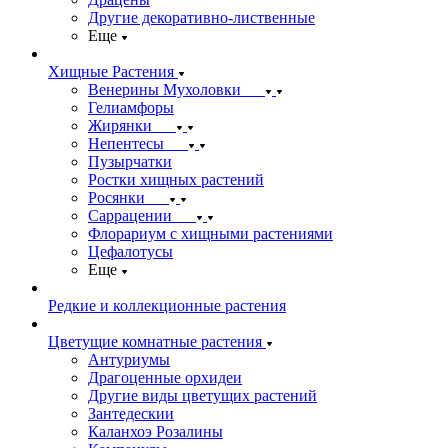
Другие декоративно-лиственные
Еще
Хищные Растения
Венерины Мухоловки
Гелиамфоры
Жирянки
Непентесы
Пузырчатки
Ростки хищных растений
Росянки
Саррацении
Флорариум с хищными растениями
Цефалотусы
Еще
Редкие и коллекционные растения
Цветущие комнатные растения
Антуриумы
Драгоценные орхидеи
Другие виды цветущих растений
Зантедескии
Каланхоэ Розалины