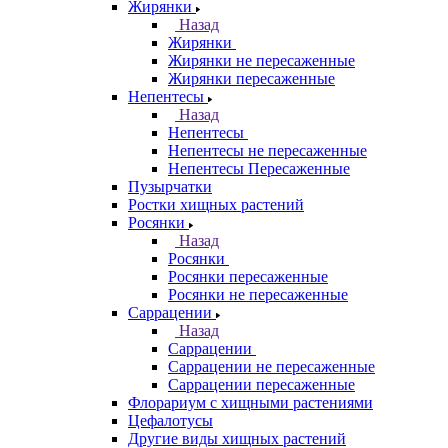
Жирянки
Назад
Жирянки
Жирянки не пересаженные
Жирянки пересаженные
Непентесы
Назад
Непентесы
Непентесы не пересаженные
Непентесы Пересаженные
Пузырчатки
Ростки хищных растений
Росянки
Назад
Росянки
Росянки пересаженные
Росянки не пересаженные
Саррацении
Назад
Саррацении
Саррацении не пересаженные
Саррацении пересаженные
Флорариум с хищными растениями
Цефалотусы
Другие виды хищных растений