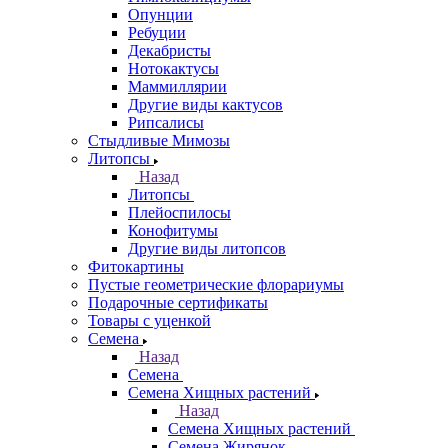
Опунции
Ребуции
Декабристы
Нотокактусы
Маммиллярии
Другие виды кактусов
Рипсалисы
Стыдливые Мимозы
Литопсы
Назад
Литопсы
Плейоспилосы
Конофитумы
Другие виды литопсов
Фитокартины
Пустые геометрические флорариумы
Подарочные сертификаты
Товары с уценкой
Семена
Назад
Семена
Семена Хищных растений
Назад
Семена Хищных растений
Семена Жирянок