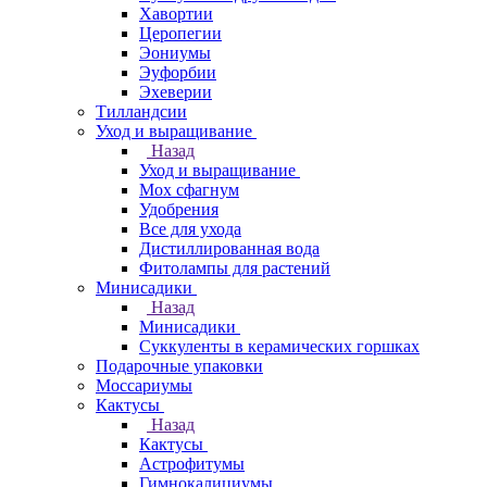
Хавортии
Церопегии
Эониумы
Эуфорбии
Эхеверии
Тилландсии
Уход и выращивание
Назад
Уход и выращивание
Мох сфагнум
Удобрения
Все для ухода
Дистиллированная вода
Фитолампы для растений
Минисадики
Назад
Минисадики
Суккуленты в керамических горшках
Подарочные упаковки
Моссариумы
Кактусы
Назад
Кактусы
Астрофитумы
Гимнокалициумы