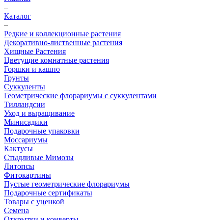
–
Каталог
–
Редкие и коллекционные растения
Декоративно-лиственные растения
Хищные Растения
Цветущие комнатные растения
Горшки и кашпо
Грунты
Суккуленты
Геометрические флорариумы с суккулентами
Тилландсии
Уход и выращивание
Минисадики
Подарочные упаковки
Моссариумы
Кактусы
Стыдливые Мимозы
Литопсы
Фитокартины
Пустые геометрические флорариумы
Подарочные сертификаты
Товары с уценкой
Семена
Открытки и конверты