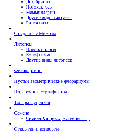
Декабристы
Нотокактусы
Маммиллярии
Другие виды кактусов
Рипсалисы
Стыдливые Мимозы
Литопсы
Плейоспилосы
Конофитумы
Другие виды литопсов
Фитокартины
Пустые геометрические флорариумы
Подарочные сертификаты
Товары с уценкой
Семена
Семена Хищных растений
Открытки и конверты