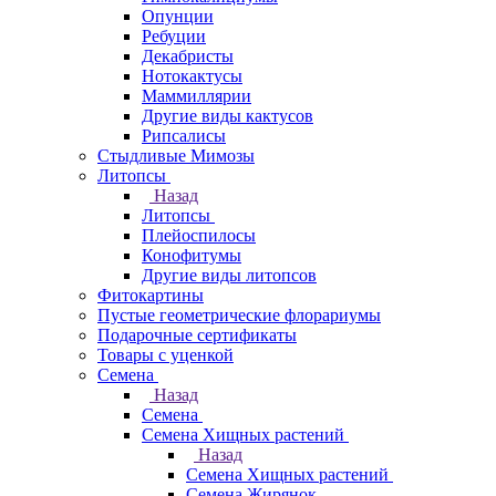
Опунции
Ребуции
Декабристы
Нотокактусы
Маммиллярии
Другие виды кактусов
Рипсалисы
Стыдливые Мимозы
Литопсы
Назад
Литопсы
Плейоспилосы
Конофитумы
Другие виды литопсов
Фитокартины
Пустые геометрические флорариумы
Подарочные сертификаты
Товары с уценкой
Семена
Назад
Семена
Семена Хищных растений
Назад
Семена Хищных растений
Семена Жирянок