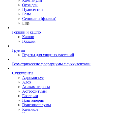
Кампанулы
Орхидеи
Пуансеттии
Розы
Сенполии (фиалки)
Еще
Горшки и кашпо
Кашпо
Горшки
Грунты
Грунты для хищных растений
Геометрические флорариумы с суккулентами
Суккуленты
Адромискус
Алоэ
Анакампсеросы
Астрофитумы
Гастерии
Граптоверии
Граптопеталумы
Каланхоэ