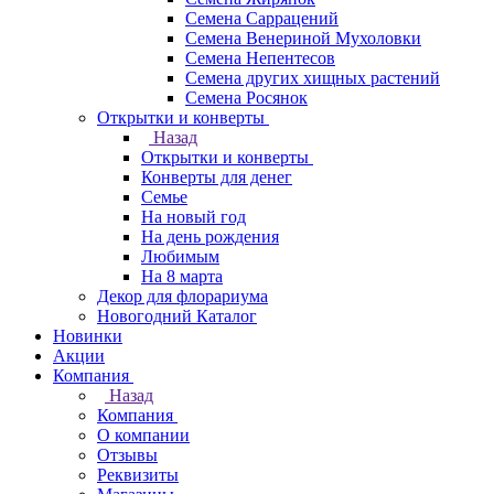
Семена Саррацений
Семена Венериной Мухоловки
Семена Непентесов
Семена других хищных растений
Семена Росянок
Открытки и конверты
Назад
Открытки и конверты
Конверты для денег
Семье
На новый год
На день рождения
Любимым
На 8 марта
Декор для флорариума
Новогодний Каталог
Новинки
Акции
Компания
Назад
Компания
О компании
Отзывы
Реквизиты