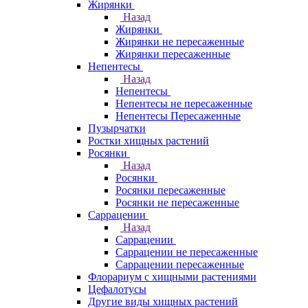
Жирянки
Назад
Жирянки
Жирянки не пересаженные
Жирянки пересаженные
Непентесы
Назад
Непентесы
Непентесы не пересаженные
Непентесы Пересаженные
Пузырчатки
Ростки хищных растений
Росянки
Назад
Росянки
Росянки пересаженные
Росянки не пересаженные
Саррацении
Назад
Саррацении
Саррацении не пересаженные
Саррацении пересаженные
Флорариум с хищными растениями
Цефалотусы
Другие виды хищных растений