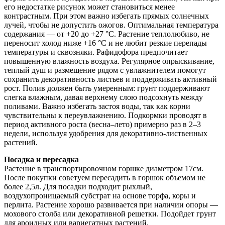
его недостатке рисунок может становиться менее
контрастным. При этом важно избегать прямых солнечных
лучей, чтобы не допустить ожогов. Оптимальная температура
содержания — от +20 до +27 °C. Растение теплолюбиво, не
переносит холод ниже +16 °C и не любит резкие перепады
температуры и сквозняки. Рафидофора предпочитает
повышенную влажность воздуха. Регулярное опрыскивание,
теплый душ и размещение рядом с увлажнителем помогут
сохранить декоративность листьев и поддерживать активный
рост. Полив должен быть умеренным: грунт поддерживают
слегка влажным, давая верхнему слою подсохнуть между
поливами. Важно избегать застоя воды, так как корни
чувствительны к переувлажнению. Подкормки проводят в
период активного роста (весна–лето) примерно раз в 2–3
недели, используя удобрения для декоративно-лиственных
растений.
Посадка и пересадка
Растение в транспортировочном горшке диаметром 17см.
После покупки советуем пересадить в горшок объемом не
более 2,5л. Для посадки подходит рыхлый,
воздухопроницаемый субстрат на основе торфа, коры и
перлита. Растение хорошо развивается при наличии опоры —
мохового столба или декоративной решетки. Подойдет грунт
для ароидных или вариегатных растений.