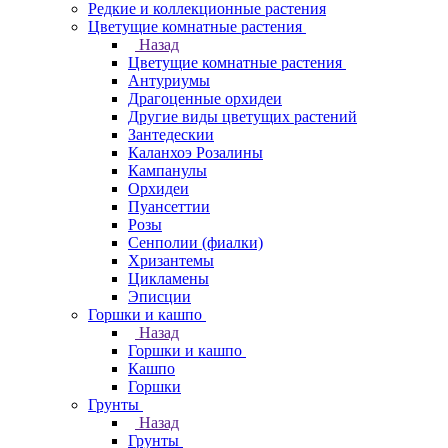
Редкие и коллекционные растения
Цветущие комнатные растения
Назад
Цветущие комнатные растения
Антуриумы
Драгоценные орхидеи
Другие виды цветущих растений
Зантедескии
Каланхоэ Розалины
Кампанулы
Орхидеи
Пуансеттии
Розы
Сенполии (фиалки)
Хризантемы
Цикламены
Эписции
Горшки и кашпо
Назад
Горшки и кашпо
Кашпо
Горшки
Грунты
Назад
Грунты