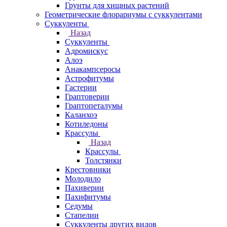
Грунты для хищных растений
Геометрические флорариумы с суккулентами
Суккуленты
Назад
Суккуленты
Адромискус
Алоэ
Анакампсеросы
Астрофитумы
Гастерии
Граптоверии
Граптопеталумы
Каланхоэ
Котиледоны
Крассулы
Назад
Крассулы
Толстянки
Крестовники
Молодило
Пахиверии
Пахифитумы
Седумы
Стапелии
Суккуленты других видов