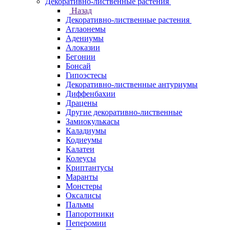
Декоративно-лиственные растения
Назад
Декоративно-лиственные растения
Аглаонемы
Адениумы
Алоказии
Бегонии
Бонсай
Гипоэстесы
Декоративно-лиственные антуриумы
Диффенбахии
Драцены
Другие декоративно-лиственные
Замиокулькасы
Каладиумы
Кодиеумы
Калатеи
Колеусы
Криптантусы
Маранты
Монстеры
Оксалисы
Пальмы
Папоротники
Пеперомии