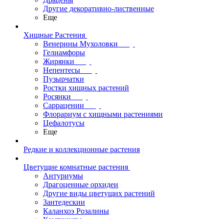
Другие декоративно-лиственные
Еще
Хищные Растения
Венерины Мухоловки
Гелиамфоры
Жирянки
Непентесы
Пузырчатки
Ростки хищных растений
Росянки
Саррацении
Флорариум с хищными растениями
Цефалотусы
Еще
Редкие и коллекционные растения
Цветущие комнатные растения
Антуриумы
Драгоценные орхидеи
Другие виды цветущих растений
Зантедескии
Каланхоэ Розалины