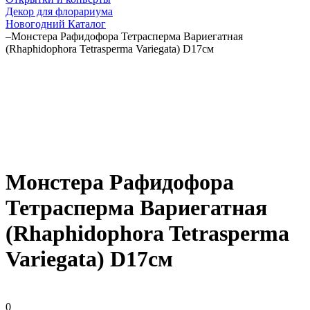
Декор для флорариума
Новогодний Каталог
–
Монстера Рафидофора Тетрасперма Вариегатная
(Rhaphidophora Tetrasperma Variegata) D17см
Монстера Рафидофора
Тетрасперма Вариегатная
(Rhaphidophora Tetrasperma
Variegata) D17см
0