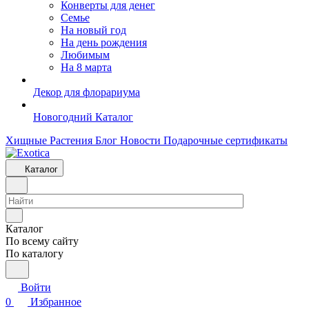
Конверты для денег
Семье
На новый год
На день рождения
Любимым
На 8 марта
Декор для флорариума
Новогодний Каталог
Хищные Растения
Блог
Новости
Подарочные сертификаты
Каталог
Каталог
По всему сайту
По каталогу
Войти
0
Избранное