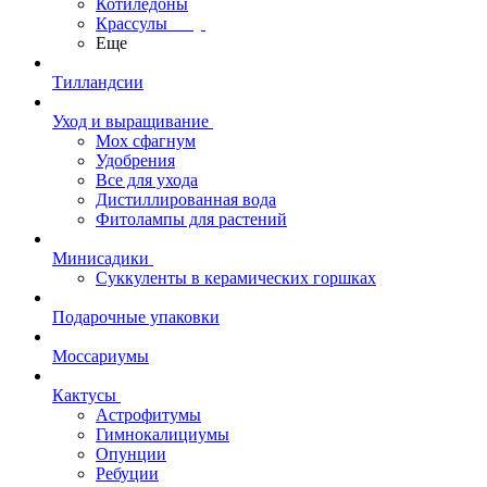
Котиледоны
Крассулы
Еще
Тилландсии
Уход и выращивание
Мох сфагнум
Удобрения
Все для ухода
Дистиллированная вода
Фитолампы для растений
Минисадики
Суккуленты в керамических горшках
Подарочные упаковки
Моссариумы
Кактусы
Астрофитумы
Гимнокалициумы
Опунции
Ребуции