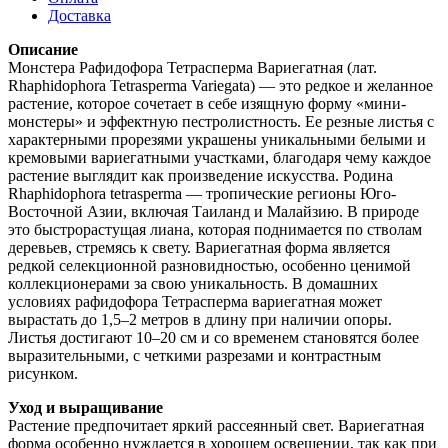
Доставка
Описание
Монстера Рафидофора Тетрасперма Вариегатная (лат.
Rhaphidophora Tetrasperma Variegata) — это редкое и желанное
растение, которое сочетает в себе изящную форму «мини-
монстеры» и эффектную пестролистность. Ее резные листья с
характерными прорезями украшены уникальными белыми и
кремовыми вариегатными участками, благодаря чему каждое
растение выглядит как произведение искусства. Родина
Rhaphidophora tetrasperma — тропические регионы Юго-
Восточной Азии, включая Таиланд и Малайзию. В природе
это быстрорастущая лиана, которая поднимается по стволам
деревьев, стремясь к свету. Вариегатная форма является
редкой селекционной разновидностью, особенно ценимой
коллекционерами за свою уникальность. В домашних
условиях рафидофора Тетрасперма вариегатная может
вырастать до 1,5–2 метров в длину при наличии опоры.
Листья достигают 10–20 см и со временем становятся более
выразительными, с четкими разрезами и контрастным
рисунком.
Уход и выращивание
Растение предпочитает яркий рассеянный свет. Вариегатная
форма особенно нуждается в хорошем освещении, так как при