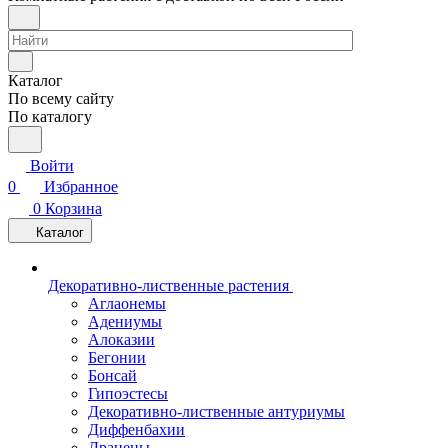
Каталог
По всему сайту
По каталогу
Войти
0
Избранное
0
Корзина
Каталог
Декоративно-лиственные растения
Аглаонемы
Адениумы
Алоказии
Бегонии
Бонсай
Гипоэстесы
Декоративно-лиственные антуриумы
Диффенбахии
Драцены