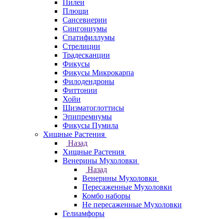
Пилеи
Плющи
Сансевиерии
Сингониумы
Спатифиллумы
Стрелиции
Традесканции
Фикусы
Фикусы Микрокарпа
Филодендроны
Фиттонии
Хойи
Шизматоглоттисы
Эпипремнумы
Фикусы Пумила
Хищные Растения
Назад
Хищные Растения
Венерины Мухоловки
Назад
Венерины Мухоловки
Пересаженные Мухоловки
Комбо наборы
Не пересаженные Мухоловки
Гелиамфоры