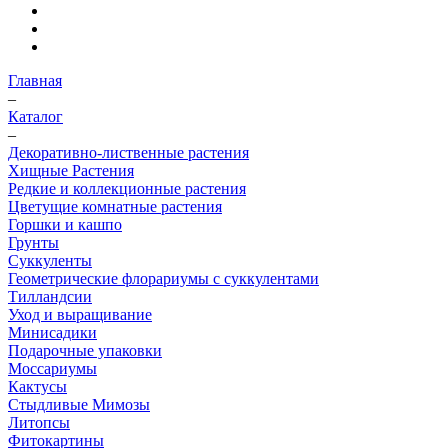
Главная
–
Каталог
–
Декоративно-лиственные растения
Хищные Растения
Редкие и коллекционные растения
Цветущие комнатные растения
Горшки и кашпо
Грунты
Суккуленты
Геометрические флорариумы с суккулентами
Тилландсии
Уход и выращивание
Минисадики
Подарочные упаковки
Моссариумы
Кактусы
Стыдливые Мимозы
Литопсы
Фитокартины