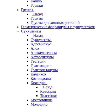
Кашпо
Горшки
Грунты
Назад
Грунты
Грунты для хищных растений
Геометрические флорариумы с суккулентами
Суккуленты
Назад
Суккуленты
Адромискус
Алоэ
Анакампсеросы
Астрофитумы
Гастерии
Граптоверии
Граптопеталумы
Каланхоэ
Котиледоны
Крассулы
Назад
Крассулы
Толстянки
Крестовники
Молодило