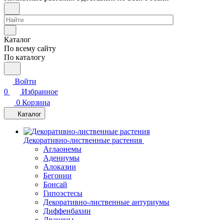
Каталог
По всему сайту
По каталогу
Войти
0
Избранное
0
Корзина
Каталог
Декоративно-лиственные растения
Аглаонемы
Адениумы
Алоказии
Бегонии
Бонсай
Гипоэстесы
Декоративно-лиственные антуриумы
Диффенбахии
Драцены