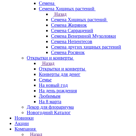
Семена
Семена Хищных растений
Назад
Семена Хищных растений
Семена Жирянок
Семена Саррацений
Семена Венериной Мухоловки
Семена Непентесов
Семена других хищных растений
Семена Росянок
Открытки и конверты
Назад
Открытки и конверты
Конверты для денег
Семье
На новый год
На день рождения
Любимым
На 8 марта
Декор для флорариума
Новогодний Каталог
Новинки
Акции
Компания
Назад