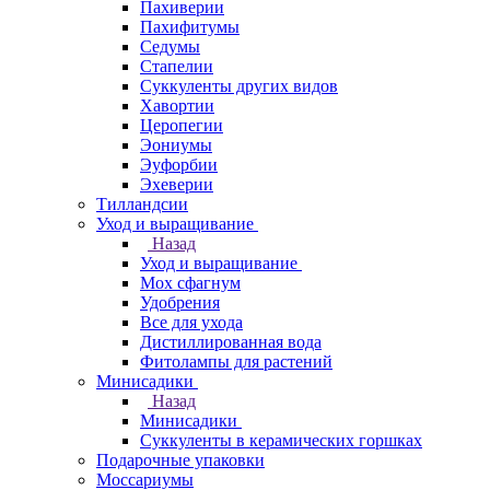
Пахиверии
Пахифитумы
Седумы
Стапелии
Суккуленты других видов
Хавортии
Церопегии
Эониумы
Эуфорбии
Эхеверии
Тилландсии
Уход и выращивание
Назад
Уход и выращивание
Мох сфагнум
Удобрения
Все для ухода
Дистиллированная вода
Фитолампы для растений
Минисадики
Назад
Минисадики
Суккуленты в керамических горшках
Подарочные упаковки
Моссариумы