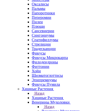
Оксалисы
Пальмы
Папоротники
Пеперомии
Пилеи
Плющи
Сансевиерии
Сингониумы
Спатифиллумы
Стрелиции
Традесканции
Фикусы
Фикусы Микрокарпа
Филодендроны
Фиттонии
Хойи
Шизматоглоттисы
Эпипремнумы
Фикусы Пумила
Хищные Растения
Назад
Хищные Растения
Венерины Мухоловки
Назад