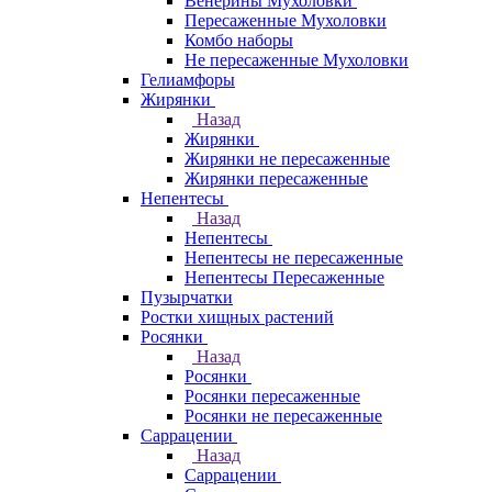
Венерины Мухоловки
Пересаженные Мухоловки
Комбо наборы
Не пересаженные Мухоловки
Гелиамфоры
Жирянки
Назад
Жирянки
Жирянки не пересаженные
Жирянки пересаженные
Непентесы
Назад
Непентесы
Непентесы не пересаженные
Непентесы Пересаженные
Пузырчатки
Ростки хищных растений
Росянки
Назад
Росянки
Росянки пересаженные
Росянки не пересаженные
Саррацении
Назад
Саррацении