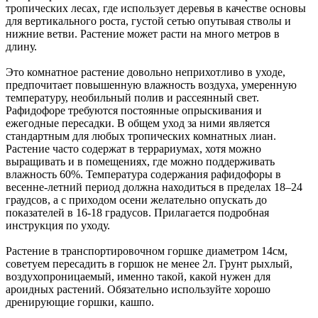
тропических лесах, где использует деревья в качестве основы
для вертикального роста, густой сетью опутывая стволы и
нижние ветви. Растение может расти на много метров в
длину.
Это комнатное растение довольно неприхотливо в уходе,
предпочитает повышенную влажность воздуха, умеренную
температуру, необильный полив и рассеянный свет.
Рафидофоре требуются постоянные опрыскивания и
ежегодные пересадки. В общем уход за ними является
стандартным для любых тропических комнатных лиан.
Растение часто содержат в террариумах, хотя можно
выращивать и в помещениях, где можно поддерживать
влажность 60%. Температура содержания рафидофоры в
весенне-летний период должна находиться в пределах 18–24
граудсов, а с приходом осени желательно опускать до
показателей в 16-18 градусов. Прилагается подробная
инструкция по уходу.
Растение в транспортировочном горшке диаметром 14см,
советуем пересадить в горшок не менее 2л. Грунт рыхлый,
воздухопроницаемый, именно такой, какой нужен для
ароидных растений. Обязательно используйте хорошо
дренирующие горшки, кашпо.