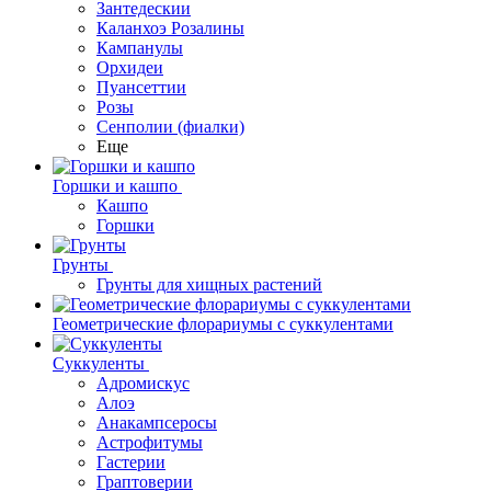
Зантедескии
Каланхоэ Розалины
Кампанулы
Орхидеи
Пуансеттии
Розы
Сенполии (фиалки)
Еще
Горшки и кашпо
Кашпо
Горшки
Грунты
Грунты для хищных растений
Геометрические флорариумы с суккулентами
Суккуленты
Адромискус
Алоэ
Анакампсеросы
Астрофитумы
Гастерии
Граптоверии