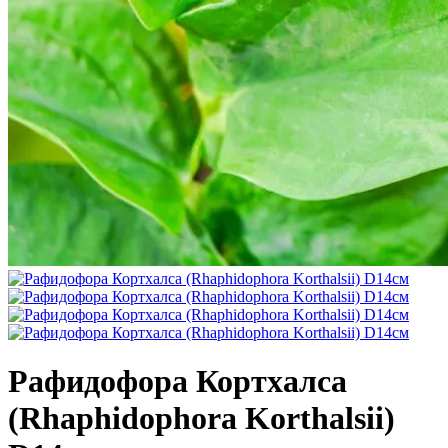
Рафидофора Кортхалса
(Rhaphidophora Korthalsii)