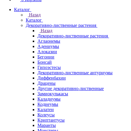
Каталог
Назад
Каталог
Декоративно-лиственные растения
Назад
Декоративно-лиственные растения
Аглаонемы
Адениумы
Алоказии
Бегонии
Бонсай
Гипоэстесы
Декоративно-лиственные антуриумы
Диффенбахии
Драцены
Другие декоративно-лиственные
Замиокулькасы
Каладиумы
Кодиеумы
Калатеи
Колеусы
Криптантусы
Маранты
Монстеры