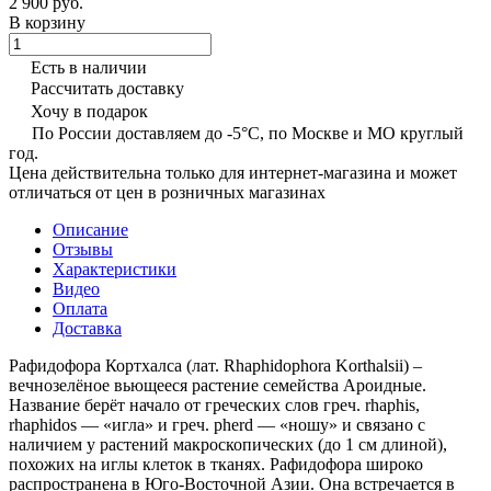
2 900 руб.
В корзину
Есть в наличии
Рассчитать доставку
Хочу в подарок
По России доставляем до -5°C, по Москве и МО круглый
год.
Цена действительна только для интернет-магазина и может
отличаться от цен в розничных магазинах
Описание
Отзывы
Характеристики
Видео
Оплата
Доставка
Рафидофора Кортхалса (лат. Rhaphidophora Korthalsii) –
вечнозелёное вьющееся растение семейства Ароидные.
Название берёт начало от греческих слов греч. rhaphis,
rhaphidos — «игла» и греч. pherd — «ношу» и связано с
наличием у растений макроскопических (до 1 см длиной),
похожих на иглы клеток в тканях. Рафидофора широко
распространена в Юго-Восточной Азии. Она встречается в