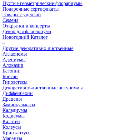
Пустые геометрические флорариумы
Подарочные сертификаты
Товары с уценкой
Семена
Открытки и конверты
Декор для флорариума
Новогодний Каталог
–
Другие декоративно-лиственные
Аглаонемы
Адениумы
Алоказии
Бегонии
Бонсай
Гипоэстесы
Декоративно-лиственные антуриумы
Диффенбахии
Драцены
Замиокулькасы
Каладиумы
Кодиеумы
Калатеи
Колеусы
Криптантусы
Маранты