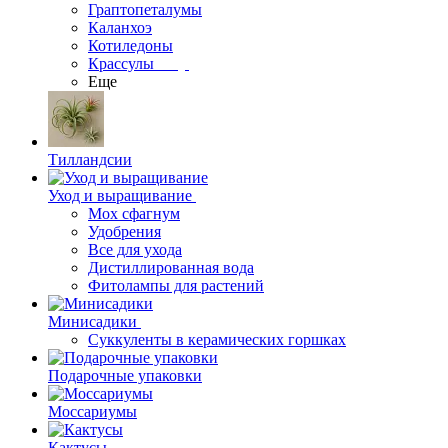
Граптопеталумы
Каланхоэ
Котиледоны
Крассулы
Еще
Тилландсии
Уход и выращивание
Мох сфагнум
Удобрения
Все для ухода
Дистиллированная вода
Фитолампы для растений
Минисадики
Суккуленты в керамических горшках
Подарочные упаковки
Моссариумы
Кактусы