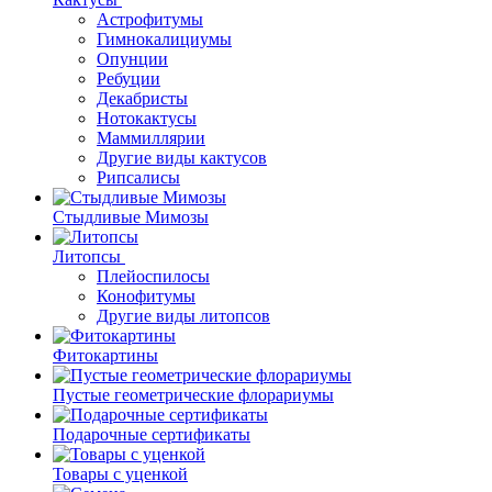
Астрофитумы
Гимнокалициумы
Опунции
Ребуции
Декабристы
Нотокактусы
Маммиллярии
Другие виды кактусов
Рипсалисы
Стыдливые Мимозы
Литопсы
Плейоспилосы
Конофитумы
Другие виды литопсов
Фитокартины
Пустые геометрические флорариумы
Подарочные сертификаты
Товары с уценкой