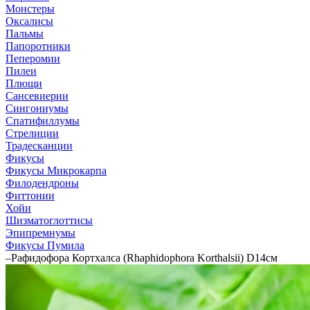
Монстеры
Оксалисы
Пальмы
Папоротники
Пеперомии
Пилеи
Плющи
Сансевиерии
Сингониумы
Спатифиллумы
Стрелиции
Традесканции
Фикусы
Фикусы Микрокарпа
Филодендроны
Фиттонии
Хойи
Шизматоглоттисы
Эпипремнумы
Фикусы Пумила
–
Рафидофора Кортхалса (Rhaphidophora Korthalsii) D14см