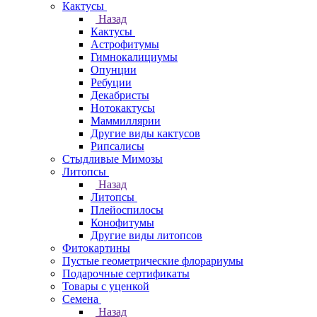
Кактусы
Назад
Кактусы
Астрофитумы
Гимнокалициумы
Опунции
Ребуции
Декабристы
Нотокактусы
Маммиллярии
Другие виды кактусов
Рипсалисы
Стыдливые Мимозы
Литопсы
Назад
Литопсы
Плейоспилосы
Конофитумы
Другие виды литопсов
Фитокартины
Пустые геометрические флорариумы
Подарочные сертификаты
Товары с уценкой
Семена
Назад