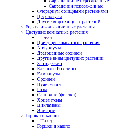
Саррацении не пересаженные
Саррацении пересаженные
Флорариум с хищными растениями
Цефалотусы
Другие виды хищных растений
Редкие и коллекционные растения
Цветущие комнатные растения
Назад
Цветущие комнатные растения
Антуриумы
Драгоценные орхидеи
Другие виды цветущих растений
Зантедескии
Каланхоэ Розалины
Кампанулы
Орхидеи
Пуансеттии
Розы
Сенполии (фиалки)
Хризантемы
Цикламены
Эписции
Горшки и кашпо
Назад
Горшки и кашпо