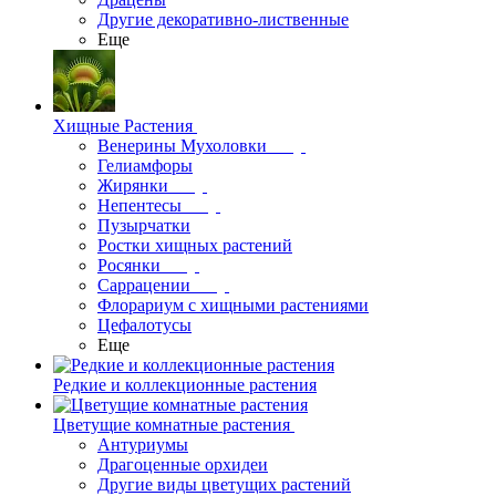
Другие декоративно-лиственные
Еще
Хищные Растения
Венерины Мухоловки
Гелиамфоры
Жирянки
Непентесы
Пузырчатки
Ростки хищных растений
Росянки
Саррацении
Флорариум с хищными растениями
Цефалотусы
Еще
Редкие и коллекционные растения
Цветущие комнатные растения
Антуриумы
Драгоценные орхидеи
Другие виды цветущих растений