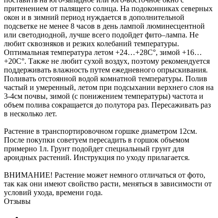
притенением от палящего солнца. На подоконниках северных
окон и в зимний период нуждается в дополнительной
подсветке не менее 8 часов в день лампой люминесцентной
или светодиодной, лучше всего подойдет фито–лампа. Не
любит сквозняков и резких колебаний температуры.
Оптимальная температура летом +24…+28С°, зимой +16…
+20С°. Также не любит сухой воздух, поэтому рекомендуется
поддерживать влажность путем ежедневного опрыскивания.
Поливать отстоянной водой комнатной температуры. Полив
частый и умеренный, летом при подсыхании верхнего слоя на
3-4см почвы, зимой (с понижением температуры) частота и
объем полива сокращается до полутора раз. Пересаживать раз
в несколько лет.
Растение в транспортировочном горшке диаметром 12см.
После покупки советуем пересадить в горшок объемом
примерно 1л. Грунт подойдет специальный грунт для
ароидных растений. Инструкция по уходу прилагается.
ВНИМАНИЕ! Растение может немного отличаться от фото,
так как они имеют свойство расти, меняться в зависимости от
условий ухода, времени года.
Отзывы