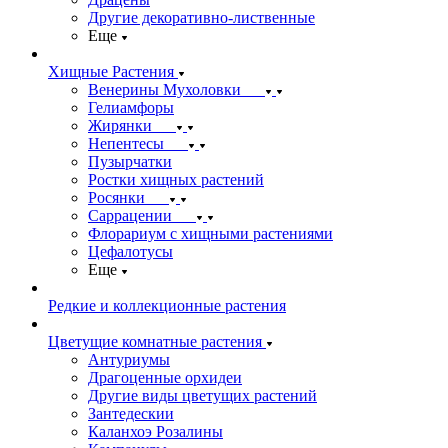
Другие декоративно-лиственные
Еще
Хищные Растения
Венерины Мухоловки
Гелиамфоры
Жирянки
Непентесы
Пузырчатки
Ростки хищных растений
Росянки
Саррацении
Флорариум с хищными растениями
Цефалотусы
Еще
Редкие и коллекционные растения
Цветущие комнатные растения
Антуриумы
Драгоценные орхидеи
Другие виды цветущих растений
Зантедескии
Каланхоэ Розалины