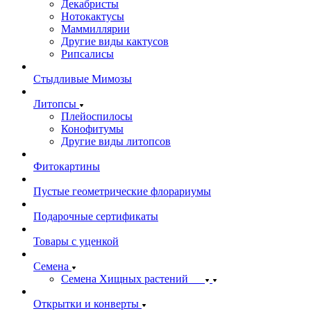
Декабристы
Нотокактусы
Маммиллярии
Другие виды кактусов
Рипсалисы
Стыдливые Мимозы
Литопсы
Плейоспилосы
Конофитумы
Другие виды литопсов
Фитокартины
Пустые геометрические флорариумы
Подарочные сертификаты
Товары с уценкой
Семена
Семена Хищных растений
Открытки и конверты