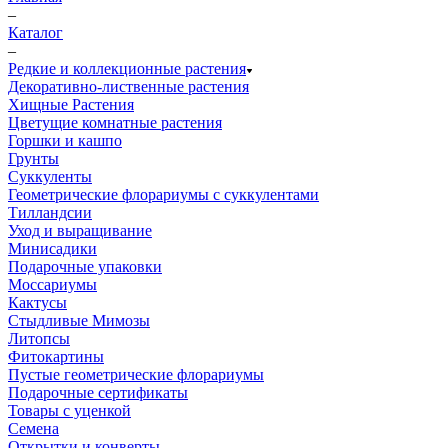
–
Каталог
–
Редкие и коллекционные растения
Декоративно-лиственные растения
Хищные Растения
Цветущие комнатные растения
Горшки и кашпо
Грунты
Суккуленты
Геометрические флорариумы с суккулентами
Тилландсии
Уход и выращивание
Минисадики
Подарочные упаковки
Моссариумы
Кактусы
Стыдливые Мимозы
Литопсы
Фитокартины
Пустые геометрические флорариумы
Подарочные сертификаты
Товары с уценкой
Семена
Открытки и конверты