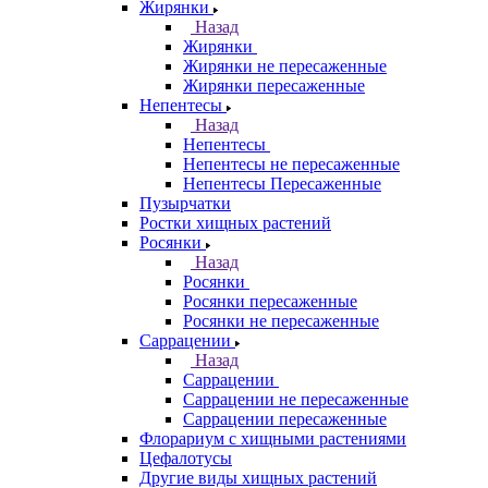
Жирянки
Назад
Жирянки
Жирянки не пересаженные
Жирянки пересаженные
Непентесы
Назад
Непентесы
Непентесы не пересаженные
Непентесы Пересаженные
Пузырчатки
Ростки хищных растений
Росянки
Назад
Росянки
Росянки пересаженные
Росянки не пересаженные
Саррацении
Назад
Саррацении
Саррацении не пересаженные
Саррацении пересаженные
Флорариум с хищными растениями
Цефалотусы
Другие виды хищных растений