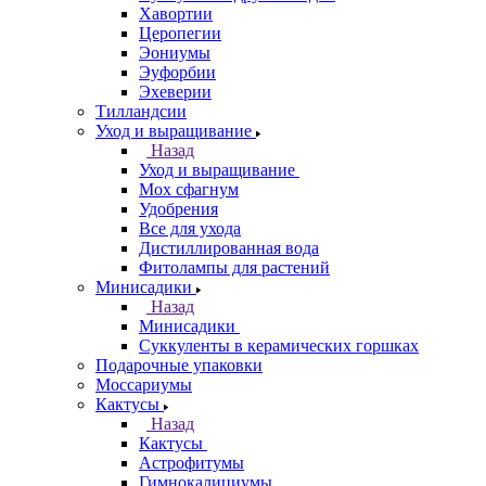
Хавортии
Церопегии
Эониумы
Эуфорбии
Эхеверии
Тилландсии
Уход и выращивание
Назад
Уход и выращивание
Мох сфагнум
Удобрения
Все для ухода
Дистиллированная вода
Фитолампы для растений
Минисадики
Назад
Минисадики
Суккуленты в керамических горшках
Подарочные упаковки
Моссариумы
Кактусы
Назад
Кактусы
Астрофитумы
Гимнокалициумы