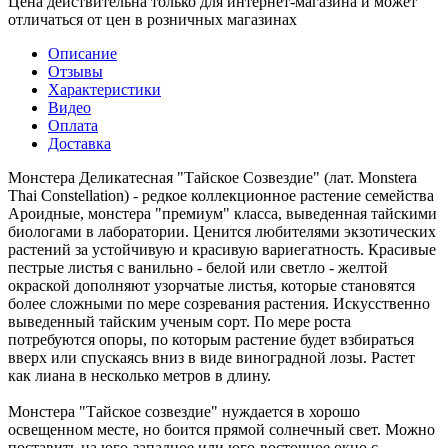
Цена действительна только для интернет-магазина и может
отличаться от цен в розничных магазинах
Описание
Отзывы
Характеристики
Видео
Оплата
Доставка
Монстера Деликатесная "Тайское Созвездие" (лат. Monstera
Thai Constellation) - редкое коллекционное растение семейства
Ароидные, монстера "премиум" класса, выведенная тайскими
биологами в лаборатории. Ценится любителями экзотических
растений за устойчивую и красивую вариегатность. Красивые
пестрые листья с ванильно - белой или светло - желтой
окраской дополняют узорчатые листья, которые становятся
более сложными по мере созревания растения. Искусственно
выведенный тайским ученым сорт. По мере роста
потребуются опоры, по которым растение будет взбираться
вверх или спускаясь вниз в виде виноградной лозы. Растет
как лиана в несколько метров в длину.
Монстера "Тайское созвездие" нуждается в хорошо
освещенном месте, но боится прямой солнечный свет. Можно
поставить на юго-западное или юго-восточное окно с