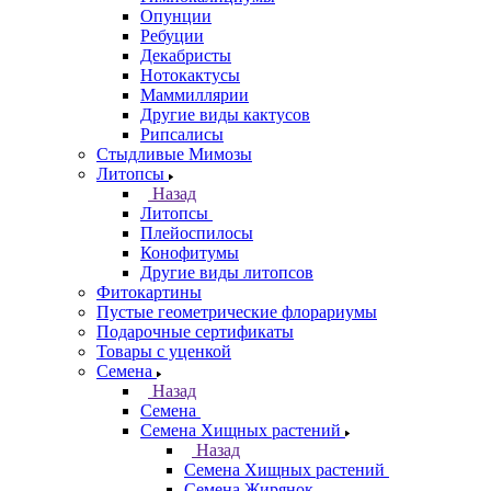
Опунции
Ребуции
Декабристы
Нотокактусы
Маммиллярии
Другие виды кактусов
Рипсалисы
Стыдливые Мимозы
Литопсы
Назад
Литопсы
Плейоспилосы
Конофитумы
Другие виды литопсов
Фитокартины
Пустые геометрические флорариумы
Подарочные сертификаты
Товары с уценкой
Семена
Назад
Семена
Семена Хищных растений
Назад
Семена Хищных растений
Семена Жирянок