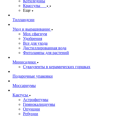
Котиледоны
Крассулы
Еще
Тилландсии
Уход и выращивание
Мох сфагнум
Удобрения
Все для ухода
Дистиллированная вода
Фитолампы для растений
Минисадики
Суккуленты в керамических горшках
Подарочные упаковки
Моссариумы
Кактусы
Астрофитумы
Гимнокалициумы
Опунции
Ребуции