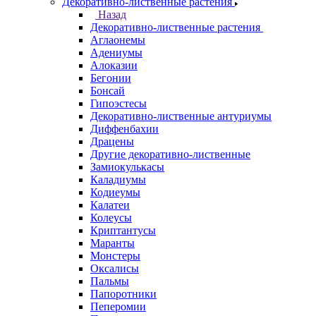
Декоративно-лиственные растения
Назад
Декоративно-лиственные растения
Аглаонемы
Адениумы
Алоказии
Бегонии
Бонсай
Гипоэстесы
Декоративно-лиственные антуриумы
Диффенбахии
Драцены
Другие декоративно-лиственные
Замиокулькасы
Каладиумы
Кодиеумы
Калатеи
Колеусы
Криптантусы
Маранты
Монстеры
Оксалисы
Пальмы
Папоротники
Пеперомии