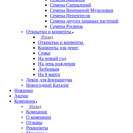
Семена Саррацений
Семена Венериной Мухоловки
Семена Непентесов
Семена других хищных растений
Семена Росянок
Открытки и конверты
Назад
Открытки и конверты
Конверты для денег
Семье
На новый год
На день рождения
Любимым
На 8 марта
Декор для флорариума
Новогодний Каталог
Новинки
Акции
Компания
Назад
Компания
О компании
Отзывы
Реквизиты