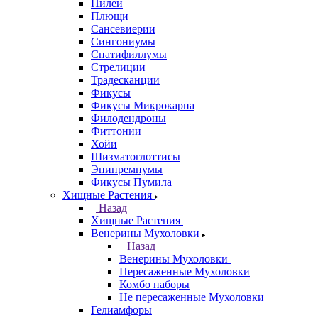
Пилеи
Плющи
Сансевиерии
Сингониумы
Спатифиллумы
Стрелиции
Традесканции
Фикусы
Фикусы Микрокарпа
Филодендроны
Фиттонии
Хойи
Шизматоглоттисы
Эпипремнумы
Фикусы Пумила
Хищные Растения
Назад
Хищные Растения
Венерины Мухоловки
Назад
Венерины Мухоловки
Пересаженные Мухоловки
Комбо наборы
Не пересаженные Мухоловки
Гелиамфоры