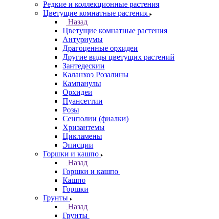
Редкие и коллекционные растения
Цветущие комнатные растения
Назад
Цветущие комнатные растения
Антуриумы
Драгоценные орхидеи
Другие виды цветущих растений
Зантедескии
Каланхоэ Розалины
Кампанулы
Орхидеи
Пуансеттии
Розы
Сенполии (фиалки)
Хризантемы
Цикламены
Эписции
Горшки и кашпо
Назад
Горшки и кашпо
Кашпо
Горшки
Грунты
Назад
Грунты