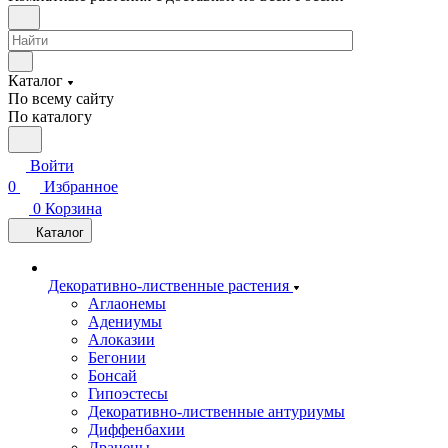
Каталог
По всему сайту
По каталогу
Войти
0
Избранное
0
Корзина
Каталог
Декоративно-лиственные растения
Аглаонемы
Адениумы
Алоказии
Бегонии
Бонсай
Гипоэстесы
Декоративно-лиственные антуриумы
Диффенбахии
Драцены