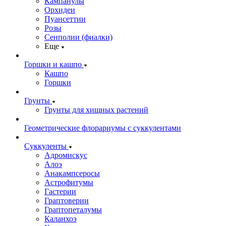
Кампанулы
Орхидеи
Пуансеттии
Розы
Сенполии (фиалки)
Еще
Горшки и кашпо
Кашпо
Горшки
Грунты
Грунты для хищных растений
Геометрические флорариумы с суккулентами
Суккуленты
Адромискус
Алоэ
Анакампсеросы
Астрофитумы
Гастерии
Граптоверии
Граптопеталумы
Каланхоэ