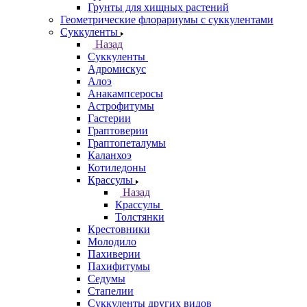
Грунты для хищных растений
Геометрические флорариумы с суккулентами
Суккуленты
Назад
Суккуленты
Адромискус
Алоэ
Анакампсеросы
Астрофитумы
Гастерии
Граптоверии
Граптопеталумы
Каланхоэ
Котиледоны
Крассулы
Назад
Крассулы
Толстянки
Крестовники
Молодило
Пахиверии
Пахифитумы
Седумы
Стапелии
Суккуленты других видов