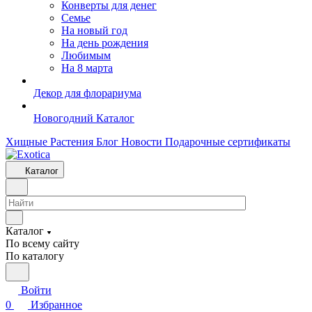
Конверты для денег
Семье
На новый год
На день рождения
Любимым
На 8 марта
Декор для флорариума
Новогодний Каталог
Хищные Растения
Блог
Новости
Подарочные сертификаты
Каталог
Каталог
По всему сайту
По каталогу
Войти
0
Избранное