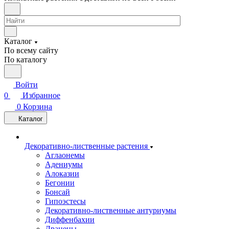
Каталог
По всему сайту
По каталогу
Войти
0
Избранное
0
Корзина
Каталог
Декоративно-лиственные растения
Аглаонемы
Адениумы
Алоказии
Бегонии
Бонсай
Гипоэстесы
Декоративно-лиственные антуриумы
Диффенбахии
Драцены