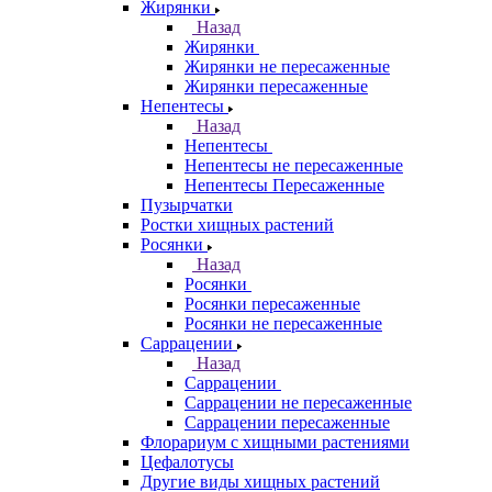
Жирянки
Назад
Жирянки
Жирянки не пересаженные
Жирянки пересаженные
Непентесы
Назад
Непентесы
Непентесы не пересаженные
Непентесы Пересаженные
Пузырчатки
Ростки хищных растений
Росянки
Назад
Росянки
Росянки пересаженные
Росянки не пересаженные
Саррацении
Назад
Саррацении
Саррацении не пересаженные
Саррацении пересаженные
Флорариум с хищными растениями
Цефалотусы
Другие виды хищных растений