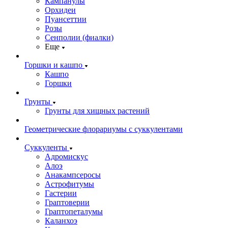
Кампанулы
Орхидеи
Пуансеттии
Розы
Сенполии (фиалки)
Еще
Горшки и кашпо
Кашпо
Горшки
Грунты
Грунты для хищных растений
Геометрические флорариумы с суккулентами
Суккуленты
Адромискус
Алоэ
Анакампсеросы
Астрофитумы
Гастерии
Граптоверии
Граптопеталумы
Каланхоэ