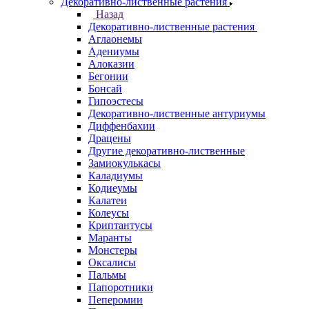
Декоративно-лиственные растения
Назад
Декоративно-лиственные растения
Аглаонемы
Адениумы
Алоказии
Бегонии
Бонсай
Гипоэстесы
Декоративно-лиственные антуриумы
Диффенбахии
Драцены
Другие декоративно-лиственные
Замиокулькасы
Каладиумы
Кодиеумы
Калатеи
Колеусы
Криптантусы
Маранты
Монстеры
Оксалисы
Пальмы
Папоротники
Пеперомии