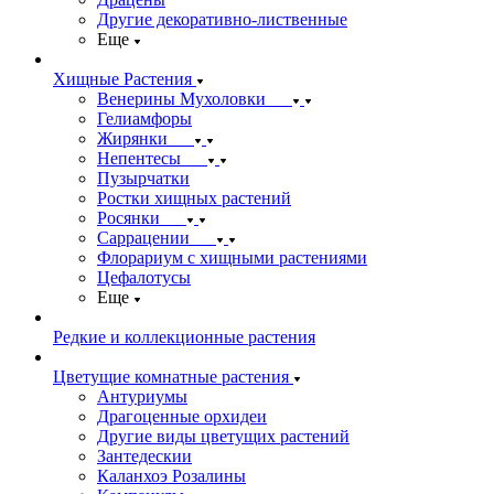
Другие декоративно-лиственные
Еще
Хищные Растения
Венерины Мухоловки
Гелиамфоры
Жирянки
Непентесы
Пузырчатки
Ростки хищных растений
Росянки
Саррацении
Флорариум с хищными растениями
Цефалотусы
Еще
Редкие и коллекционные растения
Цветущие комнатные растения
Антуриумы
Драгоценные орхидеи
Другие виды цветущих растений
Зантедескии
Каланхоэ Розалины