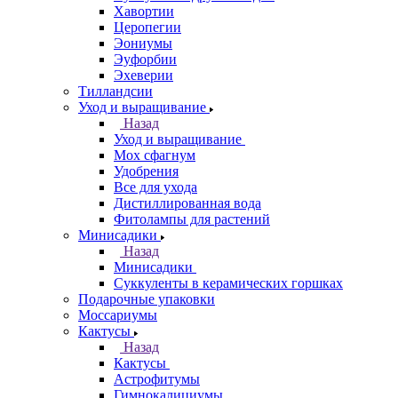
Хавортии
Церопегии
Эониумы
Эуфорбии
Эхеверии
Тилландсии
Уход и выращивание
Назад
Уход и выращивание
Мох сфагнум
Удобрения
Все для ухода
Дистиллированная вода
Фитолампы для растений
Минисадики
Назад
Минисадики
Суккуленты в керамических горшках
Подарочные упаковки
Моссариумы
Кактусы
Назад
Кактусы
Астрофитумы
Гимнокалициумы