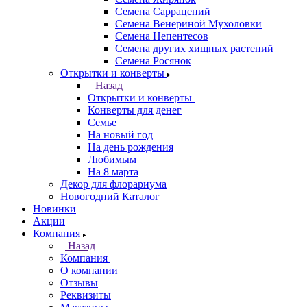
Семена Саррацений
Семена Венериной Мухоловки
Семена Непентесов
Семена других хищных растений
Семена Росянок
Открытки и конверты
Назад
Открытки и конверты
Конверты для денег
Семье
На новый год
На день рождения
Любимым
На 8 марта
Декор для флорариума
Новогодний Каталог
Новинки
Акции
Компания
Назад
Компания
О компании
Отзывы
Реквизиты