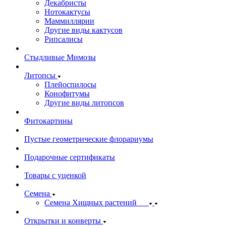
Декабристы
Нотокактусы
Маммиллярии
Другие виды кактусов
Рипсалисы
Стыдливые Мимозы
Литопсы
Плейоспилосы
Конофитумы
Другие виды литопсов
Фитокартины
Пустые геометрические флорариумы
Подарочные сертификаты
Товары с уценкой
Семена
Семена Хищных растений
Открытки и конверты