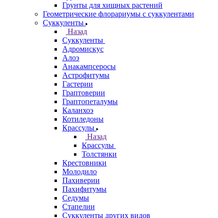
Грунты для хищных растений
Геометрические флорариумы с суккулентами
Суккуленты
Назад
Суккуленты
Адромискус
Алоэ
Анакампсеросы
Астрофитумы
Гастерии
Граптоверии
Граптопеталумы
Каланхоэ
Котиледоны
Крассулы
Назад
Крассулы
Толстянки
Крестовники
Молодило
Пахиверии
Пахифитумы
Седумы
Стапелии
Суккуленты других видов