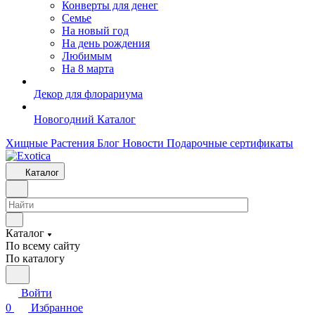
Конверты для денег
Семье
На новый год
На день рождения
Любимым
На 8 марта
Декор для флорариума
Новогодний Каталог
Хищные Растения
Блог
Новости
Подарочные сертификаты
Каталог
Каталог
По всему сайту
По каталогу
Войти
0
Избранное