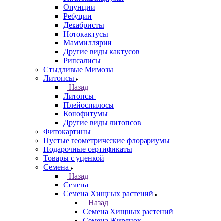
Опунции
Ребуции
Декабристы
Нотокактусы
Маммиллярии
Другие виды кактусов
Рипсалисы
Стыдливые Мимозы
Литопсы
Назад
Литопсы
Плейоспилосы
Конофитумы
Другие виды литопсов
Фитокартины
Пустые геометрические флорариумы
Подарочные сертификаты
Товары с уценкой
Семена
Назад
Семена
Семена Хищных растений
Назад
Семена Хищных растений
Семена Жирянок