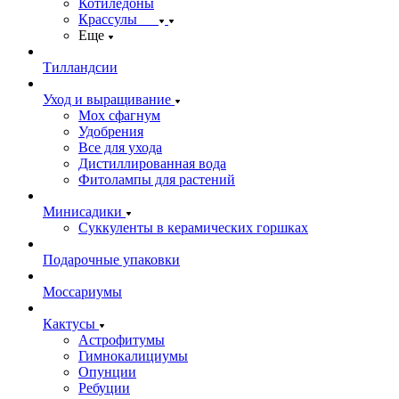
Котиледоны
Крассулы
Еще
Тилландсии
Уход и выращивание
Мох сфагнум
Удобрения
Все для ухода
Дистиллированная вода
Фитолампы для растений
Минисадики
Суккуленты в керамических горшках
Подарочные упаковки
Моссариумы
Кактусы
Астрофитумы
Гимнокалициумы
Опунции
Ребуции