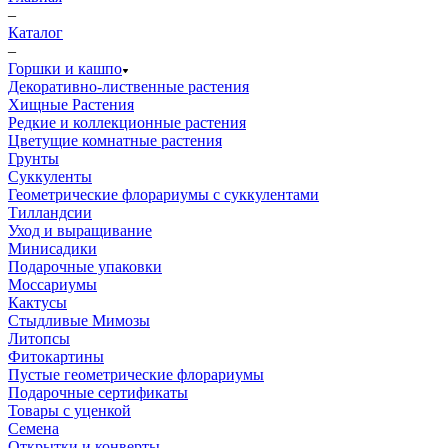
–
Каталог
–
Горшки и кашпо
Декоративно-лиственные растения
Хищные Растения
Редкие и коллекционные растения
Цветущие комнатные растения
Грунты
Суккуленты
Геометрические флорариумы с суккулентами
Тилландсии
Уход и выращивание
Минисадики
Подарочные упаковки
Моссариумы
Кактусы
Стыдливые Мимозы
Литопсы
Фитокартины
Пустые геометрические флорариумы
Подарочные сертификаты
Товары с уценкой
Семена
Открытки и конверты