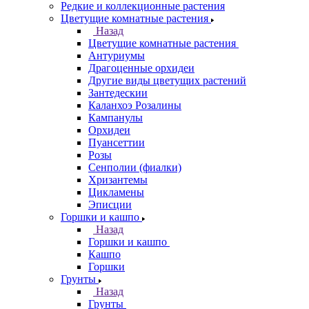
Редкие и коллекционные растения
Цветущие комнатные растения
Назад
Цветущие комнатные растения
Антуриумы
Драгоценные орхидеи
Другие виды цветущих растений
Зантедескии
Каланхоэ Розалины
Кампанулы
Орхидеи
Пуансеттии
Розы
Сенполии (фиалки)
Хризантемы
Цикламены
Эписции
Горшки и кашпо
Назад
Горшки и кашпо
Кашпо
Горшки
Грунты
Назад
Грунты