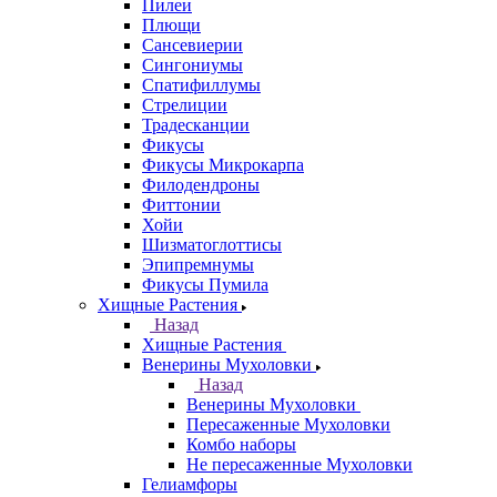
Пилеи
Плющи
Сансевиерии
Сингониумы
Спатифиллумы
Стрелиции
Традесканции
Фикусы
Фикусы Микрокарпа
Филодендроны
Фиттонии
Хойи
Шизматоглоттисы
Эпипремнумы
Фикусы Пумила
Хищные Растения
Назад
Хищные Растения
Венерины Мухоловки
Назад
Венерины Мухоловки
Пересаженные Мухоловки
Комбо наборы
Не пересаженные Мухоловки
Гелиамфоры