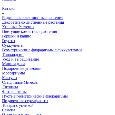
–
Каталог
–
Редкие и коллекционные растения
Декоративно-лиственные растения
Хищные Растения
Цветущие комнатные растения
Горшки и кашпо
Грунты
Суккуленты
Геометрические флорариумы с суккулентами
Тилландсии
Уход и выращивание
Минисадики
Подарочные упаковки
Моссариумы
Кактусы
Стыдливые Мимозы
Литопсы
Фитокартины
Пустые геометрические флорариумы
Подарочные сертификаты
Товары с уценкой
Семена
Открытки и конверты