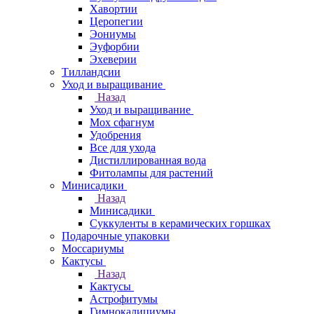
Хавортии
Церопегии
Эониумы
Эуфорбии
Эхеверии
Тилландсии
Уход и выращивание
Назад
Уход и выращивание
Мох сфагнум
Удобрения
Все для ухода
Дистиллированная вода
Фитолампы для растений
Минисадики
Назад
Минисадики
Суккуленты в керамических горшках
Подарочные упаковки
Моссариумы
Кактусы
Назад
Кактусы
Астрофитумы
Гимнокалициумы