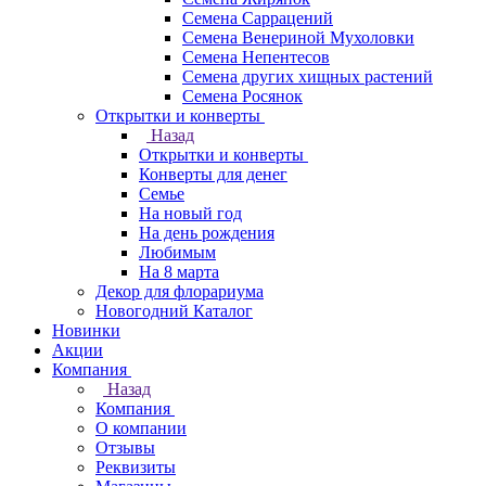
Семена Саррацений
Семена Венериной Мухоловки
Семена Непентесов
Семена других хищных растений
Семена Росянок
Открытки и конверты
Назад
Открытки и конверты
Конверты для денег
Семье
На новый год
На день рождения
Любимым
На 8 марта
Декор для флорариума
Новогодний Каталог
Новинки
Акции
Компания
Назад
Компания
О компании
Отзывы
Реквизиты