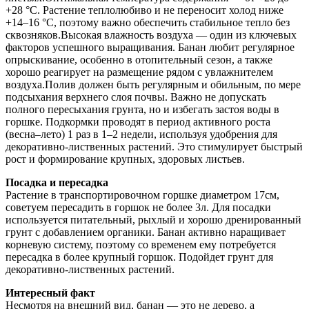
+28 °C. Растение теплолюбиво и не переносит холод ниже
+14–16 °C, поэтому важно обеспечить стабильное тепло без
сквозняков.Высокая влажность воздуха — один из ключевых
факторов успешного выращивания. Банан любит регулярное
опрыскивание, особенно в отопительный сезон, а также
хорошо реагирует на размещение рядом с увлажнителем
воздуха.Полив должен быть регулярным и обильным, по мере
подсыхания верхнего слоя почвы. Важно не допускать
полного пересыхания грунта, но и избегать застоя воды в
горшке. Подкормки проводят в период активного роста
(весна–лето) 1 раз в 1–2 недели, используя удобрения для
декоративно-лиственных растений. Это стимулирует быстрый
рост и формирование крупных, здоровых листьев.
Посадка и пересадка
Растение в транспортировочном горшке диаметром 17см,
советуем пересадить в горшок не более 3л. Для посадки
используется питательный, рыхлый и хорошо дренированный
грунт с добавлением органики. Банан активно наращивает
корневую систему, поэтому со временем ему потребуется
пересадка в более крупный горшок. Подойдет грунт для
декоративно-лиственных растений.
Интересный факт
Несмотря на внешний вид, банан — это не дерево, а