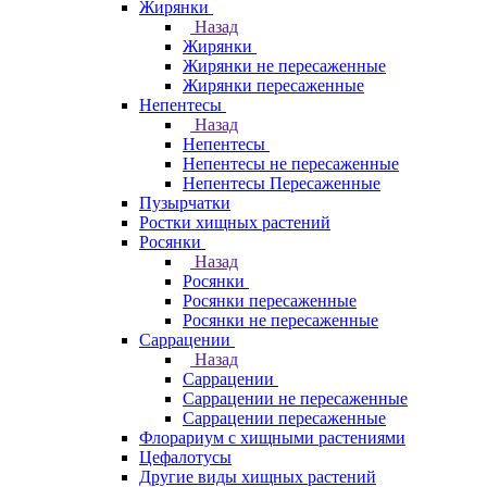
Жирянки
Назад
Жирянки
Жирянки не пересаженные
Жирянки пересаженные
Непентесы
Назад
Непентесы
Непентесы не пересаженные
Непентесы Пересаженные
Пузырчатки
Ростки хищных растений
Росянки
Назад
Росянки
Росянки пересаженные
Росянки не пересаженные
Саррацении
Назад
Саррацении
Саррацении не пересаженные
Саррацении пересаженные
Флорариум с хищными растениями
Цефалотусы
Другие виды хищных растений