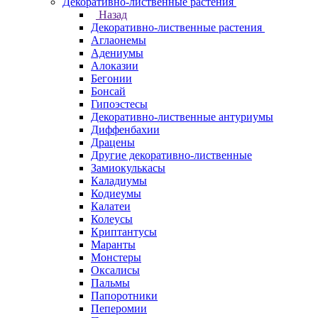
Декоративно-лиственные растения
Назад
Декоративно-лиственные растения
Аглаонемы
Адениумы
Алоказии
Бегонии
Бонсай
Гипоэстесы
Декоративно-лиственные антуриумы
Диффенбахии
Драцены
Другие декоративно-лиственные
Замиокулькасы
Каладиумы
Кодиеумы
Калатеи
Колеусы
Криптантусы
Маранты
Монстеры
Оксалисы
Пальмы
Папоротники
Пеперомии