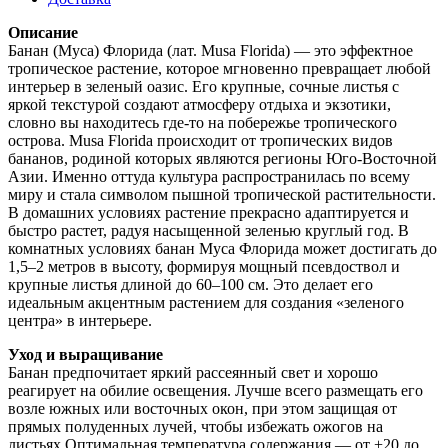
Описание
Банан (Муса) Флорида (лат. Musa Florida) — это эффектное
тропическое растение, которое мгновенно превращает любой
интерьер в зеленый оазис. Его крупные, сочные листья с
яркой текстурой создают атмосферу отдыха и экзотики,
словно вы находитесь где-то на побережье тропического
острова. Musa Florida происходит от тропических видов
бананов, родиной которых являются регионы Юго-Восточной
Азии. Именно оттуда культура распространилась по всему
миру и стала символом пышной тропической растительности.
В домашних условиях растение прекрасно адаптируется и
быстро растет, радуя насыщенной зеленью круглый год. В
комнатных условиях банан Муса Флорида может достигать до
1,5–2 метров в высоту, формируя мощный псевдоствол и
крупные листья длиной до 60–100 см. Это делает его
идеальным акцентным растением для создания «зеленого
центра» в интерьере.
Уход и выращивание
Банан предпочитает яркий рассеянный свет и хорошо
реагирует на обилие освещения. Лучше всего размещать его
возле южных или восточных окон, при этом защищая от
прямых полуденных лучей, чтобы избежать ожогов на
листьях.Оптимальная температура содержания — от +20 до