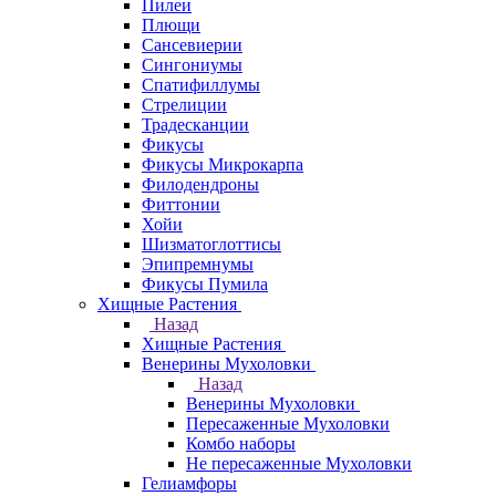
Пилеи
Плющи
Сансевиерии
Сингониумы
Спатифиллумы
Стрелиции
Традесканции
Фикусы
Фикусы Микрокарпа
Филодендроны
Фиттонии
Хойи
Шизматоглоттисы
Эпипремнумы
Фикусы Пумила
Хищные Растения
Назад
Хищные Растения
Венерины Мухоловки
Назад
Венерины Мухоловки
Пересаженные Мухоловки
Комбо наборы
Не пересаженные Мухоловки
Гелиамфоры