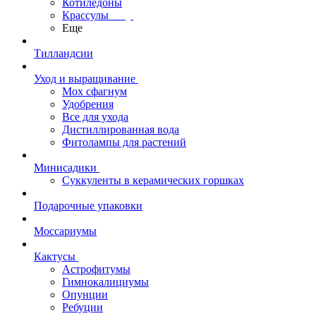
Котиледоны
Крассулы
Еще
Тилландсии
Уход и выращивание
Мох сфагнум
Удобрения
Все для ухода
Дистиллированная вода
Фитолампы для растений
Минисадики
Суккуленты в керамических горшках
Подарочные упаковки
Моссариумы
Кактусы
Астрофитумы
Гимнокалициумы
Опунции
Ребуции