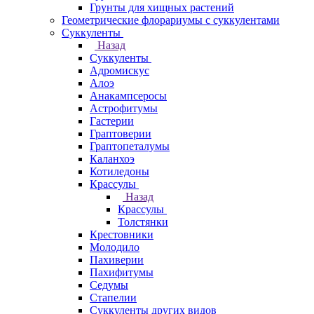
Грунты для хищных растений
Геометрические флорариумы с суккулентами
Суккуленты
Назад
Суккуленты
Адромискус
Алоэ
Анакампсеросы
Астрофитумы
Гастерии
Граптоверии
Граптопеталумы
Каланхоэ
Котиледоны
Крассулы
Назад
Крассулы
Толстянки
Крестовники
Молодило
Пахиверии
Пахифитумы
Седумы
Стапелии
Суккуленты других видов