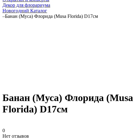
Декор для флорариума
Новогодний Каталог
–
Банан (Муса) Флорида (Musa Florida) D17см
Банан (Муса) Флорида (Musa
Florida) D17см
0
Нет отзывов