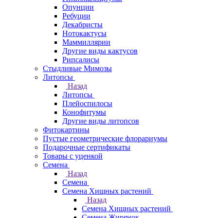
Опунции
Ребуции
Декабристы
Нотокактусы
Маммиллярии
Другие виды кактусов
Рипсалисы
Стыдливые Мимозы
Литопсы
Назад
Литопсы
Плейоспилосы
Конофитумы
Другие виды литопсов
Фитокартины
Пустые геометрические флорариумы
Подарочные сертификаты
Товары с уценкой
Семена
Назад
Семена
Семена Хищных растений
Назад
Семена Хищных растений
Семена Жирянок