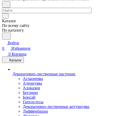
Каталог
По всему сайту
По каталогу
Войти
0
Избранное
0
Корзина
Каталог
Декоративно-лиственные растения
Аглаонемы
Адениумы
Алоказии
Бегонии
Бонсай
Гипоэстесы
Декоративно-лиственные антуриумы
Диффенбахии
Драцены