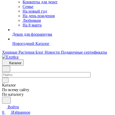
Конверты для денег
Семье
На новый год
На день рождения
Любимым
На 8 марта
Декор для флорариума
Новогодний Каталог
Хищные Растения
Блог
Новости
Подарочные сертификаты
Каталог
Каталог
По всему сайту
По каталогу
Войти
0
Избранное