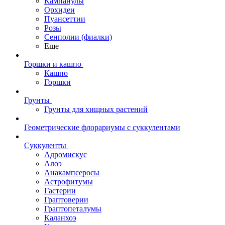
Кампанулы
Орхидеи
Пуансеттии
Розы
Сенполии (фиалки)
Еще
Горшки и кашпо
Кашпо
Горшки
Грунты
Грунты для хищных растений
Геометрические флорариумы с суккулентами
Суккуленты
Адромискус
Алоэ
Анакампсеросы
Астрофитумы
Гастерии
Граптоверии
Граптопеталумы
Каланхоэ