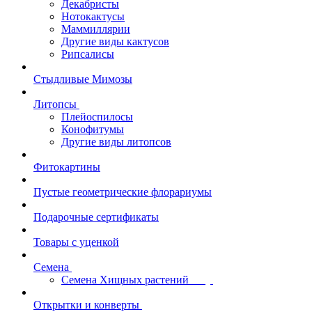
Декабристы
Нотокактусы
Маммиллярии
Другие виды кактусов
Рипсалисы
Стыдливые Мимозы
Литопсы
Плейоспилосы
Конофитумы
Другие виды литопсов
Фитокартины
Пустые геометрические флорариумы
Подарочные сертификаты
Товары с уценкой
Семена
Семена Хищных растений
Открытки и конверты