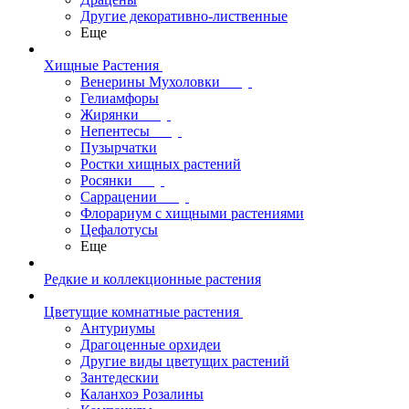
Другие декоративно-лиственные
Еще
Хищные Растения
Венерины Мухоловки
Гелиамфоры
Жирянки
Непентесы
Пузырчатки
Ростки хищных растений
Росянки
Саррацении
Флорариум с хищными растениями
Цефалотусы
Еще
Редкие и коллекционные растения
Цветущие комнатные растения
Антуриумы
Драгоценные орхидеи
Другие виды цветущих растений
Зантедескии
Каланхоэ Розалины