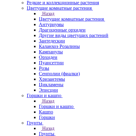
Редкие и коллекционные растения
Цветущие комнатные растения
Назад
Цветущие комнатные растения
Антуриумы
Драгоценные орхидеи
Другие виды цветущих растений
Зантедескии
Каланхоэ Розалины
Кампанулы
Орхидеи
Пуансеттии
Розы
Сенполии (фиалки)
Хризантемы
Цикламены
Эписции
Горшки и кашпо
Назад
Горшки и кашпо
Кашпо
Горшки
Грунты
Назад
Грунты