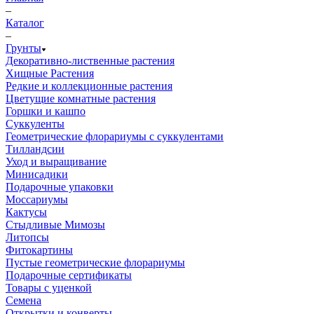
–
Каталог
–
Грунты
Декоративно-лиственные растения
Хищные Растения
Редкие и коллекционные растения
Цветущие комнатные растения
Горшки и кашпо
Суккуленты
Геометрические флорариумы с суккулентами
Тилландсии
Уход и выращивание
Минисадики
Подарочные упаковки
Моссариумы
Кактусы
Стыдливые Мимозы
Литопсы
Фитокартины
Пустые геометрические флорариумы
Подарочные сертификаты
Товары с уценкой
Семена
Открытки и конверты