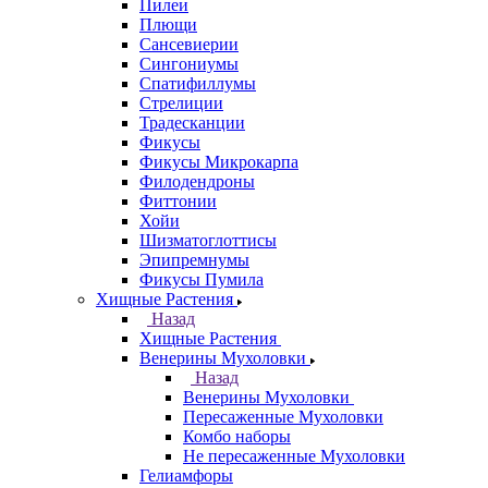
Пилеи
Плющи
Сансевиерии
Сингониумы
Спатифиллумы
Стрелиции
Традесканции
Фикусы
Фикусы Микрокарпа
Филодендроны
Фиттонии
Хойи
Шизматоглоттисы
Эпипремнумы
Фикусы Пумила
Хищные Растения
Назад
Хищные Растения
Венерины Мухоловки
Назад
Венерины Мухоловки
Пересаженные Мухоловки
Комбо наборы
Не пересаженные Мухоловки
Гелиамфоры