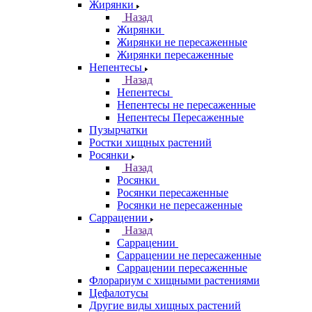
Жирянки
Назад
Жирянки
Жирянки не пересаженные
Жирянки пересаженные
Непентесы
Назад
Непентесы
Непентесы не пересаженные
Непентесы Пересаженные
Пузырчатки
Ростки хищных растений
Росянки
Назад
Росянки
Росянки пересаженные
Росянки не пересаженные
Саррацении
Назад
Саррацении
Саррацении не пересаженные
Саррацении пересаженные
Флорариум с хищными растениями
Цефалотусы
Другие виды хищных растений