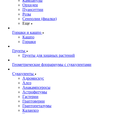
Кампанулы
Орхидеи
Пуансеттии
Розы
Сенполии (фиалки)
Еще
Горшки и кашпо
Кашпо
Горшки
Грунты
Грунты для хищных растений
Геометрические флорариумы с суккулентами
Суккуленты
Адромискус
Алоэ
Анакампсеросы
Астрофитумы
Гастерии
Граптоверии
Граптопеталумы
Каланхоэ