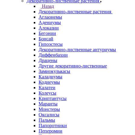
Декоративно-лиственные растения
Назад
Декоративно-лиственные растения
Аглаонемы
Адениумы
Алоказии
Бегонии
Бонсай
Гипоэстесы
Декоративно-лиственные антуриумы
Диффенбахии
Драцены
Другие декоративно-лиственные
Замиокулькасы
Каладиумы
Кодиеумы
Калатеи
Колеусы
Криптантусы
Маранты
Монстеры
Оксалисы
Пальмы
Папоротники
Пеперомии