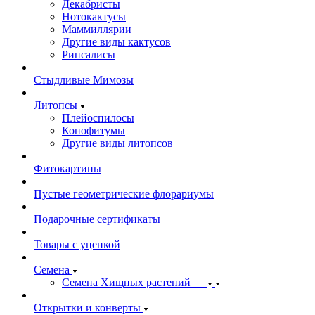
Декабристы
Нотокактусы
Маммиллярии
Другие виды кактусов
Рипсалисы
Стыдливые Мимозы
Литопсы
Плейоспилосы
Конофитумы
Другие виды литопсов
Фитокартины
Пустые геометрические флорариумы
Подарочные сертификаты
Товары с уценкой
Семена
Семена Хищных растений
Открытки и конверты