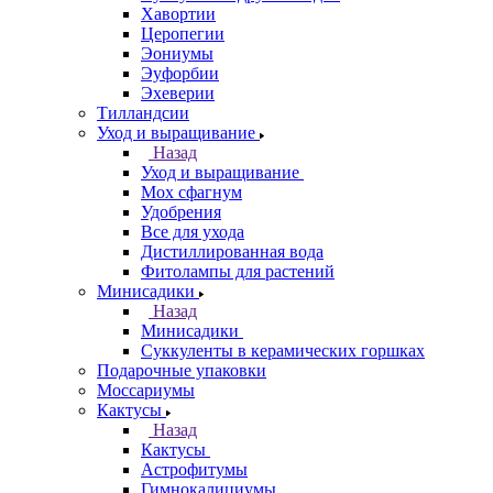
Хавортии
Церопегии
Эониумы
Эуфорбии
Эхеверии
Тилландсии
Уход и выращивание
Назад
Уход и выращивание
Мох сфагнум
Удобрения
Все для ухода
Дистиллированная вода
Фитолампы для растений
Минисадики
Назад
Минисадики
Суккуленты в керамических горшках
Подарочные упаковки
Моссариумы
Кактусы
Назад
Кактусы
Астрофитумы
Гимнокалициумы