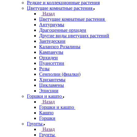
Редкие и коллекционные растения
Цветущие комнатные растения
Назад
Цветущие комнатные растения
Антуриумы
Драгоценные орхидеи
Другие виды цветущих растений
Зантедескии
Каланхоэ Розалины
Кампанулы
Орхидеи
Пуансеттии
Розы
Сенполии (фиалки)
Хризантемы
Цикламены
Эписции
Горшки и кашпо
Назад
Горшки и кашпо
Кашпо
Горшки
Грунты
Назад
Грунты