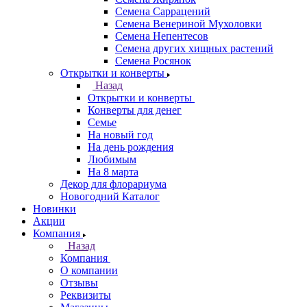
Семена Саррацений
Семена Венериной Мухоловки
Семена Непентесов
Семена других хищных растений
Семена Росянок
Открытки и конверты
Назад
Открытки и конверты
Конверты для денег
Семье
На новый год
На день рождения
Любимым
На 8 марта
Декор для флорариума
Новогодний Каталог
Новинки
Акции
Компания
Назад
Компания
О компании
Отзывы
Реквизиты