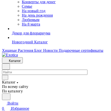
Конверты для денег
Семье
На новый год
На день рождения
Любимым
На 8 марта
Декор для флорариума
Новогодний Каталог
Хищные Растения
Блог
Новости
Подарочные сертификаты
Каталог
Каталог
По всему сайту
По каталогу
Войти
0
Избранное