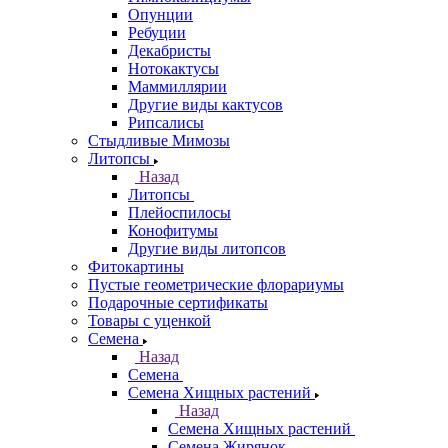
Опунции
Ребуции
Декабристы
Нотокактусы
Маммиллярии
Другие виды кактусов
Рипсалисы
Стыдливые Мимозы
Литопсы
Назад
Литопсы
Плейоспилосы
Конофитумы
Другие виды литопсов
Фитокартины
Пустые геометрические флорариумы
Подарочные сертификаты
Товары с уценкой
Семена
Назад
Семена
Семена Хищных растений
Назад
Семена Хищных растений
Семена Жирянок