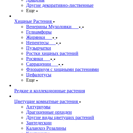
Другие декоративно-лиственные
Еще
Хищные Растения
Венерины Мухоловки
Гелиамфоры
Жирянки
Непентесы
Пузырчатки
Ростки хищных растений
Росянки
Саррацении
Флорариум с хищными растениями
Цефалотусы
Еще
Редкие и коллекционные растения
Цветущие комнатные растения
Антуриумы
Драгоценные орхидеи
Другие виды цветущих растений
Зантедескии
Каланхоэ Розалины