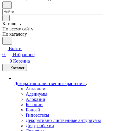
Каталог
По всему сайту
По каталогу
Войти
0
Избранное
0
Корзина
Каталог
Декоративно-лиственные растения
Аглаонемы
Адениумы
Алоказии
Бегонии
Бонсай
Гипоэстесы
Декоративно-лиственные антуриумы
Диффенбахии
Драцены