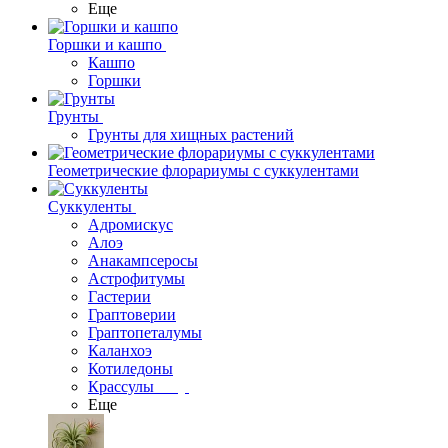
Еще
Горшки и кашпо
Кашпо
Горшки
Грунты
Грунты для хищных растений
Геометрические флорариумы с суккулентами
Суккуленты
Адромискус
Алоэ
Анакампсеросы
Астрофитумы
Гастерии
Граптоверии
Граптопеталумы
Каланхоэ
Котиледоны
Крассулы
Еще