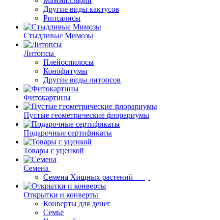
Маммиллярии
Другие виды кактусов
Рипсалисы
Стыдливые Мимозы
Литопсы
Плейоспилосы
Конофитумы
Другие виды литопсов
Фитокартины
Пустые геометрические флорариумы
Подарочные сертификаты
Товары с уценкой
Семена
Семена Хищных растений
Открытки и конверты
Конверты для денег
Семье