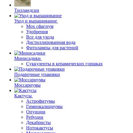
Тилландсии
Уход и выращивание
Мох сфагнум
Удобрения
Все для ухода
Дистиллированная вода
Фитолампы для растений
Минисадики
Суккуленты в керамических горшках
Подарочные упаковки
Моссариумы
Кактусы
Астрофитумы
Гимнокалициумы
Опунции
Ребуции
Декабристы
Нотокактусы