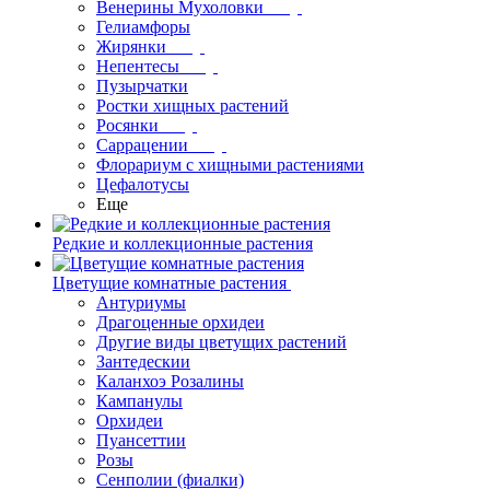
Венерины Мухоловки
Гелиамфоры
Жирянки
Непентесы
Пузырчатки
Ростки хищных растений
Росянки
Саррацении
Флорариум с хищными растениями
Цефалотусы
Еще
Редкие и коллекционные растения
Цветущие комнатные растения
Антуриумы
Драгоценные орхидеи
Другие виды цветущих растений
Зантедескии
Каланхоэ Розалины
Кампанулы
Орхидеи
Пуансеттии
Розы
Сенполии (фиалки)