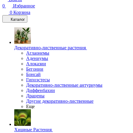
0
Избранное
0
Корзина
Каталог
Декоративно-лиственные растения
Аглаонемы
Адениумы
Алоказии
Бегонии
Бонсай
Гипоэстесы
Декоративно-лиственные антуриумы
Диффенбахии
Драцены
Другие декоративно-лиственные
Еще
Хищные Растения