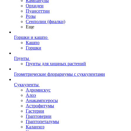
Кампанулы
Орхидеи
Пуансеттии
Розы
Сенполии (фиалки)
Еще
Горшки и кашпо
Кашпо
Горшки
Грунты
Грунты для хищных растений
Геометрические флорариумы с суккулентами
Суккуленты
Адромискус
Алоэ
Анакампсеросы
Астрофитумы
Гастерии
Граптоверии
Граптопеталумы
Каланхоэ