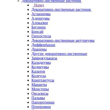
Декоративно-лиственные растения
Назад
Декоративно-лиственные растения
Аглаонемы
Адениумы
Алоказии
Бегонии
Бонсай
Гипоэстесы
Декоративно-лиственные антуриумы
Диффенбахии
Драцены
Другие декоративно-лиственные
Замиокулькасы
Каладиумы
Кодиеумы
Калатеи
Колеусы
Криптантусы
Маранты
Монстеры
Оксалисы
Пальмы
Папоротники
Пеперомии