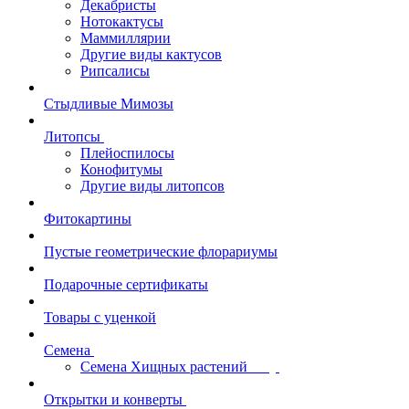
Декабристы
Нотокактусы
Маммиллярии
Другие виды кактусов
Рипсалисы
Стыдливые Мимозы
Литопсы
Плейоспилосы
Конофитумы
Другие виды литопсов
Фитокартины
Пустые геометрические флорариумы
Подарочные сертификаты
Товары с уценкой
Семена
Семена Хищных растений
Открытки и конверты