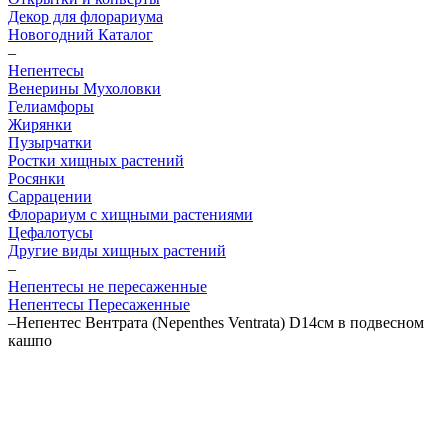
Декор для флорариума
Новогодний Каталог
–
Непентесы
Венерины Мухоловки
Гелиамфоры
Жирянки
Пузырчатки
Ростки хищных растений
Росянки
Саррацении
Флорариум с хищными растениями
Цефалотусы
Другие виды хищных растений
–
Непентесы не пересаженные
Непентесы Пересаженные
–
Непентес Вентрата (Nepenthes Ventrata) D14см в подвесном
кашпо