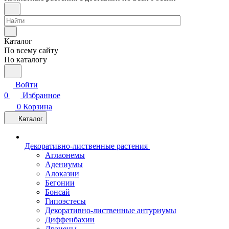
Каталог
По всему сайту
По каталогу
Войти
0
Избранное
0
Корзина
Каталог
Декоративно-лиственные растения
Аглаонемы
Адениумы
Алоказии
Бегонии
Бонсай
Гипоэстесы
Декоративно-лиственные антуриумы
Диффенбахии
Драцены