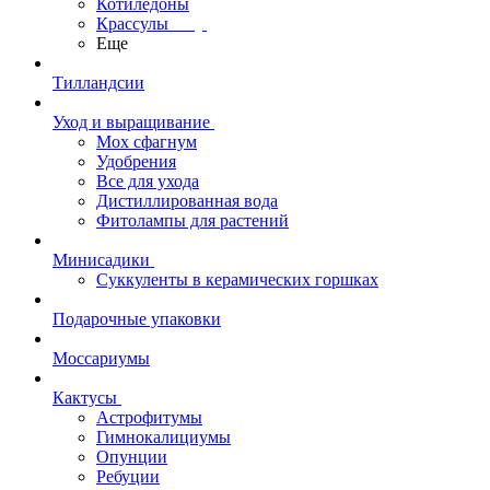
Котиледоны
Крассулы
Еще
Тилландсии
Уход и выращивание
Мох сфагнум
Удобрения
Все для ухода
Дистиллированная вода
Фитолампы для растений
Минисадики
Суккуленты в керамических горшках
Подарочные упаковки
Моссариумы
Кактусы
Астрофитумы
Гимнокалициумы
Опунции
Ребуции