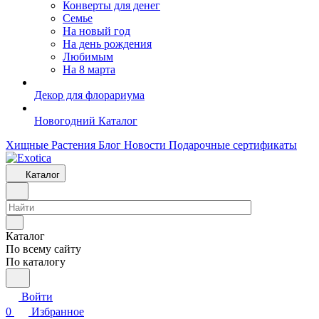
Конверты для денег
Семье
На новый год
На день рождения
Любимым
На 8 марта
Декор для флорариума
Новогодний Каталог
Хищные Растения
Блог
Новости
Подарочные сертификаты
Каталог
Каталог
По всему сайту
По каталогу
Войти
0
Избранное