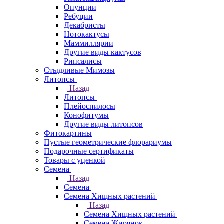
Опунции
Ребуции
Декабристы
Нотокактусы
Маммиллярии
Другие виды кактусов
Рипсалисы
Стыдливые Мимозы
Литопсы
Назад
Литопсы
Плейоспилосы
Конофитумы
Другие виды литопсов
Фитокартины
Пустые геометрические флорариумы
Подарочные сертификаты
Товары с уценкой
Семена
Назад
Семена
Семена Хищных растений
Назад
Семена Хищных растений
Семена Жирянок