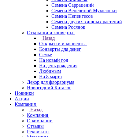
Семена Саррацений
Семена Венериной Мухоловки
Семена Непентесов
Семена других хищных растений
Семена Росянок
Открытки и конверты
Назад
Открытки и конверты
Конверты для денег
Семье
На новый год
На день рождения
Любимым
На 8 марта
Декор для флорариума
Новогодний Каталог
Новинки
Акции
Компания
Назад
Компания
О компании
Отзывы
Реквизиты