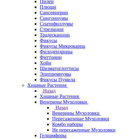
Пилеи
Плющи
Сансевиерии
Сингониумы
Спатифиллумы
Стрелиции
Традесканции
Фикусы
Фикусы Микрокарпа
Филодендроны
Фиттонии
Хойи
Шизматоглоттисы
Эпипремнумы
Фикусы Пумила
Хищные Растения
Назад
Хищные Растения
Венерины Мухоловки
Назад
Венерины Мухоловки
Пересаженные Мухоловки
Комбо наборы
Не пересаженные Мухоловки
Гелиамфоры