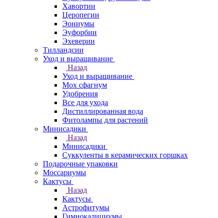
Хавортии
Церопегии
Эониумы
Эуфорбии
Эхеверии
Тилландсии
Уход и выращивание
Назад
Уход и выращивание
Мох сфагнум
Удобрения
Все для ухода
Дистиллированная вода
Фитолампы для растений
Минисадики
Назад
Минисадики
Суккуленты в керамических горшках
Подарочные упаковки
Моссариумы
Кактусы
Назад
Кактусы
Астрофитумы
Гимнокалициумы