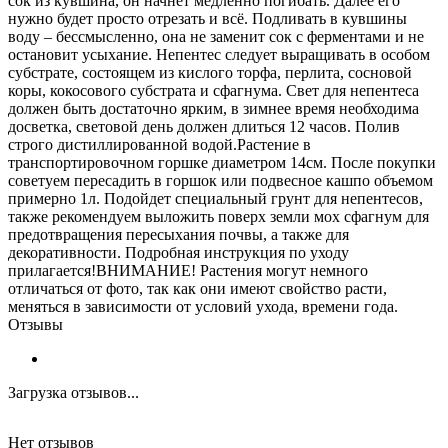
сок из кувшина, он начнет медленно погибать. Далее его
нужно будет просто отрезать и всё. Подливать в кувшины
воду – бессмысленно, она не заменит сок с ферментами и не
остановит усыхание. Непентес следует выращивать в особом
субстрате, состоящем из кислого торфа, перлита, сосновой
коры, кокосового субстрата и сфагнума. Свет для непентеса
должен быть достаточно ярким, в зимнее время необходима
досветка, световой день должен длиться 12 часов. Полив
строго дистиллированной водой.Растение в
транспортировочном горшке диаметром 14см. После покупки
советуем пересадить в горшок или подвесное кашпо объемом
примерно 1л. Подойдет специальный грунт для непентесов,
также рекомендуем выложить поверх земли мох сфагнум для
предотвращения пересыхания почвы, а также для
декоративности. Подробная инструкция по уходу
прилагается!ВНИМАНИЕ! Растения могут немного
отличаться от фото, так как они имеют свойство расти,
меняться в зависимости от условий ухода, времени года.
Отзывы
Загрузка отзывов...
Нет отзывов