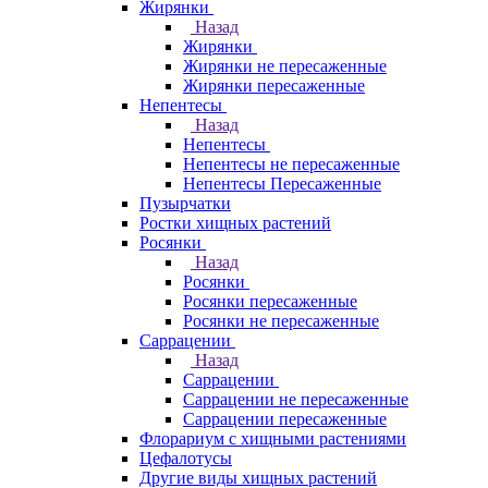
Жирянки
Назад
Жирянки
Жирянки не пересаженные
Жирянки пересаженные
Непентесы
Назад
Непентесы
Непентесы не пересаженные
Непентесы Пересаженные
Пузырчатки
Ростки хищных растений
Росянки
Назад
Росянки
Росянки пересаженные
Росянки не пересаженные
Саррацении
Назад
Саррацении
Саррацении не пересаженные
Саррацении пересаженные
Флорариум с хищными растениями
Цефалотусы
Другие виды хищных растений