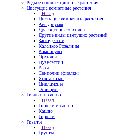
Редкие и коллекционные растения
Цветущие комнатные растения
Назад
Цветущие комнатные растения
Антуриумы
Драгоценные орхидеи
Другие виды цветущих растений
Зантедескии
Каланхоэ Розалины
Кампанулы
Орхидеи
Пуансеттии
Розы
Сенполии (фиалки)
Хризантемы
Цикламены
Эписции
Горшки и кашпо
Назад
Горшки и кашпо
Кашпо
Горшки
Грунты
Назад
Грунты