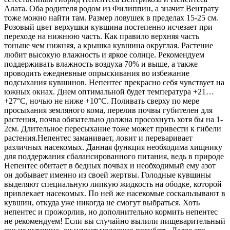
Алата. Оба родителя родом из Филиппин, а значит Вентрату
тоже можно найти там. Размер ловушек в пределах 15-25 см.
Розовый цвет верхушки кувшина постепенно исчезает при
переходе на нижнюю часть. Как правило верхняя часть
тоньше чем нижняя, а крышка кувшина округлая. Растение
любит высокую влажность и яркое солнце. Рекомендуем
поддерживать влажность воздуха 70% и выше, а также
проводить ежедневные опрыскивания во избежание
подсыхания кувшинов. Непентес прекрасно себя чувствует на
южных окнах. Днем оптимальной будет температура +21…
+27°C, ночью не ниже +10°C. Поливать сверху по мере
просыхания земляного кома, перелив почвы губителен для
растения, почва обязательно должна просохнуть хотя бы на 1-
2см. Длительное пересыхание тоже может привести к гибели
растения.Непентес заманивает, ловит и переваривает
различных насекомых. Данная функция необходима хищнику
для поддержания сбалансированного питания, ведь в природе
Непентес обитает в бедных почвах и необходимый ему азот
он добывает именно из своей жертвы. Голодные кувшины
выделяют специальную липкую жидкость на ободке, которой
привлекает насекомых. По ней же насекомые соскальзывают в
кувшин, откуда уже никогда не смогут выбраться. Хоть
непентес и прожорлив, но дополнительно кормить непентес
не рекомендуем! Если вы случайно вылили пищеварительный