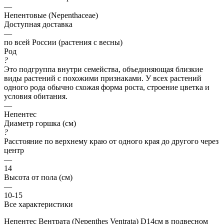
—
Непентовые (Nepenthaceae)
Доступная доставка
—
по всей России (растения с весны)
Род
?
Это подгруппа внутри семейства, объединяющая близкие
виды растений с похожими признаками. У всех растений
одного рода обычно схожая форма роста, строение цветка и
условия обитания.
—
Непентес
Диаметр горшка (см)
?
Расстояние по верхнему краю от одного края до другого через
центр
—
14
Высота от пола (см)
—
10-15
Все характеристики
Непентес Вентрата (Nepenthes Ventrata) D14см в подвесном