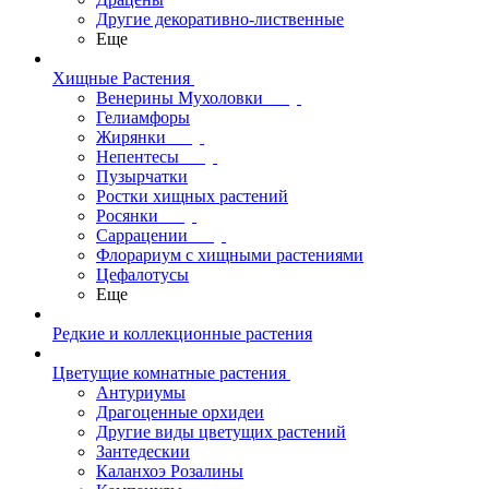
Другие декоративно-лиственные
Еще
Хищные Растения
Венерины Мухоловки
Гелиамфоры
Жирянки
Непентесы
Пузырчатки
Ростки хищных растений
Росянки
Саррацении
Флорариум с хищными растениями
Цефалотусы
Еще
Редкие и коллекционные растения
Цветущие комнатные растения
Антуриумы
Драгоценные орхидеи
Другие виды цветущих растений
Зантедескии
Каланхоэ Розалины