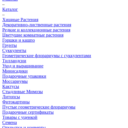
–
Каталог
–
Хищные Растения
Декоративно-лиственные растения
Редкие и коллекционные растения
Цветущие комнатные растения
Горшки и кашпо
Грунты
Суккуленты
Геометрические флорариумы с суккулентами
Тилландсии
Уход и выращивание
Минисадики
Подарочные упаковки
Моссариумы
Кактусы
Стыдливые Мимозы
Литопсы
Фитокартины
Пустые геометрические флорариумы
Подарочные сертификаты
Товары с уценкой
Семена
Открытки и конверты