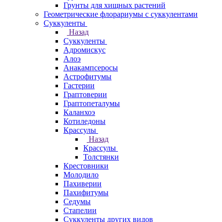
Грунты для хищных растений
Геометрические флорариумы с суккулентами
Суккуленты
Назад
Суккуленты
Адромискус
Алоэ
Анакампсеросы
Астрофитумы
Гастерии
Граптоверии
Граптопеталумы
Каланхоэ
Котиледоны
Крассулы
Назад
Крассулы
Толстянки
Крестовники
Молодило
Пахиверии
Пахифитумы
Седумы
Стапелии
Суккуленты других видов