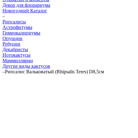
Декор для флорариума
Новогодний Каталог
–
Рипсалисы
Астрофитумы
Гимнокалициумы
Опунции
Ребуции
Декабристы
Нотокактусы
Маммиллярии
Другие виды кактусов
–
Рипсалис Вальковатый (Rhipsalis Teres) D8,5см