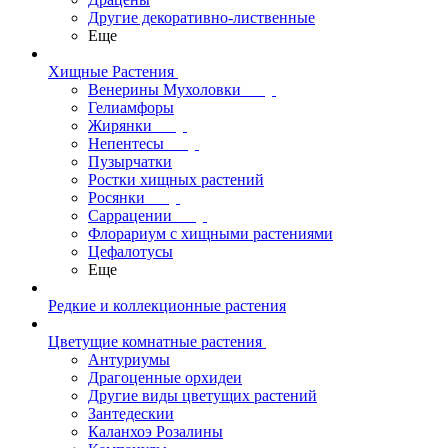
Другие декоративно-лиственные
Еще
Хищные Растения
Венерины Мухоловки
Гелиамфоры
Жирянки
Непентесы
Пузырчатки
Ростки хищных растений
Росянки
Саррацении
Флорариум с хищными растениями
Цефалотусы
Еще
Редкие и коллекционные растения
Цветущие комнатные растения
Антуриумы
Драгоценные орхидеи
Другие виды цветущих растений
Зантедескии
Каланхоэ Розалины