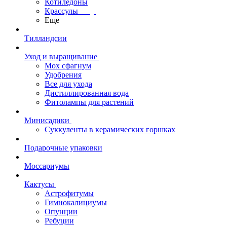
Котиледоны
Крассулы
Еще
Тилландсии
Уход и выращивание
Мох сфагнум
Удобрения
Все для ухода
Дистиллированная вода
Фитолампы для растений
Минисадики
Суккуленты в керамических горшках
Подарочные упаковки
Моссариумы
Кактусы
Астрофитумы
Гимнокалициумы
Опунции
Ребуции