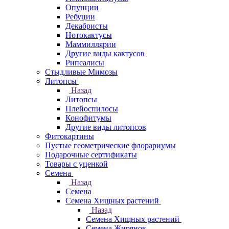
Опунции
Ребуции
Декабристы
Нотокактусы
Маммиллярии
Другие виды кактусов
Рипсалисы
Стыдливые Мимозы
Литопсы
Назад
Литопсы
Плейоспилосы
Конофитумы
Другие виды литопсов
Фитокартины
Пустые геометрические флорариумы
Подарочные сертификаты
Товары с уценкой
Семена
Назад
Семена
Семена Хищных растений
Назад
Семена Хищных растений
Семена Жирянок