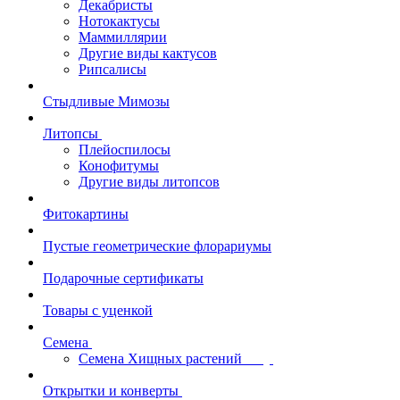
Декабристы
Нотокактусы
Маммиллярии
Другие виды кактусов
Рипсалисы
Стыдливые Мимозы
Литопсы
Плейоспилосы
Конофитумы
Другие виды литопсов
Фитокартины
Пустые геометрические флорариумы
Подарочные сертификаты
Товары с уценкой
Семена
Семена Хищных растений
Открытки и конверты