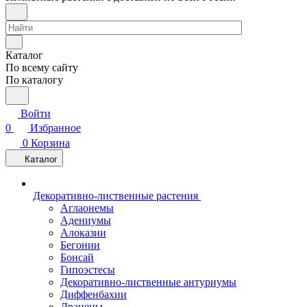
Каталог
По всему сайту
По каталогу
Войти
0
Избранное
0
Корзина
Каталог
Декоративно-лиственные растения
Аглаонемы
Адениумы
Алоказии
Бегонии
Бонсай
Гипоэстесы
Декоративно-лиственные антуриумы
Диффенбахии
Драцены