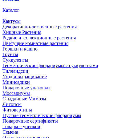
–
Каталог
–
Кактусы
Декоративно-лиственные растения
Хищные Растения
Редкие и коллекционные растения
Цветущие комнатные растения
Горшки и кашпо
Грунты
Суккуленты
Геометрические флорариумы с суккулентами
Тилландсии
Уход и выращивание
Минисадики
Подарочные упаковки
Моссариумы
Стыдливые Мимозы
Литопсы
Фитокартины
Пустые геометрические флорариумы
Подарочные сертификаты
Товары с уценкой
Семена
Открытки и конверты