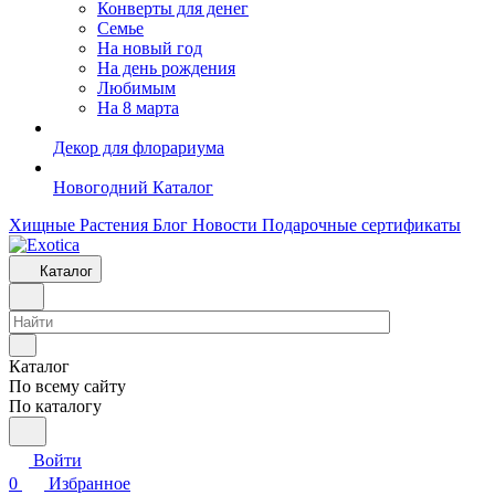
Конверты для денег
Семье
На новый год
На день рождения
Любимым
На 8 марта
Декор для флорариума
Новогодний Каталог
Хищные Растения
Блог
Новости
Подарочные сертификаты
Каталог
Каталог
По всему сайту
По каталогу
Войти
0
Избранное