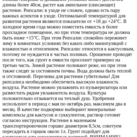
длины более 40см, растет как ампельное (свисающее)
растение. Рипсалис в уходе не сложен, однако есть пару
важных аспектов в уходе. Оптимальной температурой для
развития растения являются показатели от +18 до +24°С. В
холодное время года можно поместить емкость в более
прохладное помещение, но при этом температура не должна
быть ниже +15°С. При этом Рипсалис спокойно переживет
зиму в комнатных условиях без каких-либо манипуляций с
влажностью и отоплением. Рипсалис относится к кактусовым,
поэтому не нуждается в частых поливах. Орошение проводят
после того, как грунт в емкости просохнет примерно на
третью часть. Зимой растение поливают реже, но при этом
также следят за состоянием почвы. Вода должна быть теплой
и отстоянной. Переливы для растения губительны! Для
рипсалиса необходимо обеспечить высокую влажность
воздуха. Растение можно увлажнять из пульверизатора или
разместить рядом увлажнитель воздуха. Культура
положительно отзывается на теплый душ. Удобрения
используют в период с мая по октябрь раз, максимум два в
месяц. В качестве подкормки выбирают минеральные
комплексы для кактусов и суккулентов, раствор готовят
согласно инструкции. Растение в маленьком
транспортировочном горшке диаметром 8,5см, советуем
пересадить в горшок около 1л. Грунт подойдет для
кактусовых или суккулентных растений. ВНИМАНИЕ!