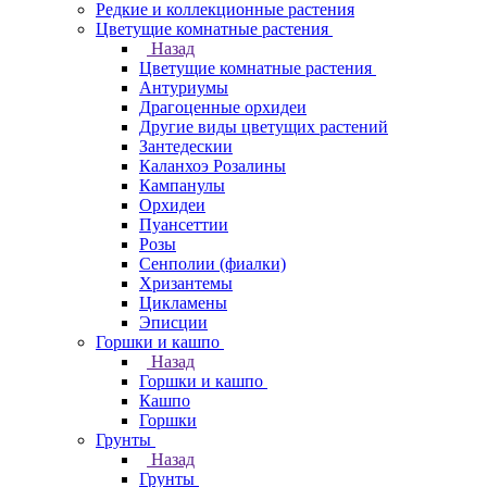
Редкие и коллекционные растения
Цветущие комнатные растения
Назад
Цветущие комнатные растения
Антуриумы
Драгоценные орхидеи
Другие виды цветущих растений
Зантедескии
Каланхоэ Розалины
Кампанулы
Орхидеи
Пуансеттии
Розы
Сенполии (фиалки)
Хризантемы
Цикламены
Эписции
Горшки и кашпо
Назад
Горшки и кашпо
Кашпо
Горшки
Грунты
Назад
Грунты