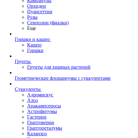
Кампанулы
Орхидеи
Пуансеттии
Розы
Сенполии (фиалки)
Еще
Горшки и кашпо
Кашпо
Горшки
Грунты
Грунты для хищных растений
Геометрические флорариумы с суккулентами
Суккуленты
Адромискус
Алоэ
Анакампсеросы
Астрофитумы
Гастерии
Граптоверии
Граптопеталумы
Каланхоэ