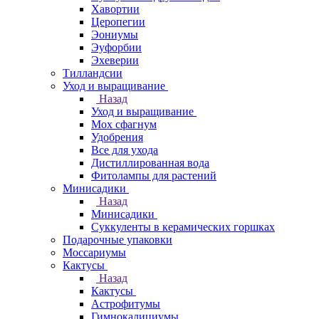
Хавортии
Церопегии
Эониумы
Эуфорбии
Эхеверии
Тилландсии
Уход и выращивание
Назад
Уход и выращивание
Мох сфагнум
Удобрения
Все для ухода
Дистиллированная вода
Фитолампы для растений
Минисадики
Назад
Минисадики
Суккуленты в керамических горшках
Подарочные упаковки
Моссариумы
Кактусы
Назад
Кактусы
Астрофитумы
Гимнокалициумы