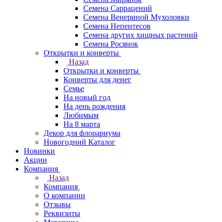
Семена Саррацений
Семена Венериной Мухоловки
Семена Непентесов
Семена других хищных растений
Семена Росянок
Открытки и конверты
Назад
Открытки и конверты
Конверты для денег
Семье
На новый год
На день рождения
Любимым
На 8 марта
Декор для флорариума
Новогодний Каталог
Новинки
Акции
Компания
Назад
Компания
О компании
Отзывы
Реквизиты