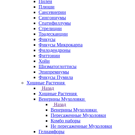
Пилеи
Плющи
Сансевиерии
Сингониумы
Спатифиллумы
Стрелиции
Традесканции
Фикусы
Фикусы Микрокарпа
Филодендроны
Фиттонии
Хойи
Шизматоглоттисы
Эпипремнумы
Фикусы Пумила
Хищные Растения
Назад
Хищные Растения
Венерины Мухоловки
Назад
Венерины Мухоловки
Пересаженные Мухоловки
Комбо наборы
Не пересаженные Мухоловки
Гелиамфоры