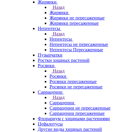
Жирянки
Назад
Жирянки
Жирянки не пересаженные
Жирянки пересаженные
Непентесы
Назад
Непентесы
Непентесы не пересаженные
Непентесы Пересаженные
Пузырчатки
Ростки хищных растений
Росянки
Назад
Росянки
Росянки пересаженные
Росянки не пересаженные
Саррацении
Назад
Саррацении
Саррацении не пересаженные
Саррацении пересаженные
Флорариум с хищными растениями
Цефалотусы
Другие виды хищных растений