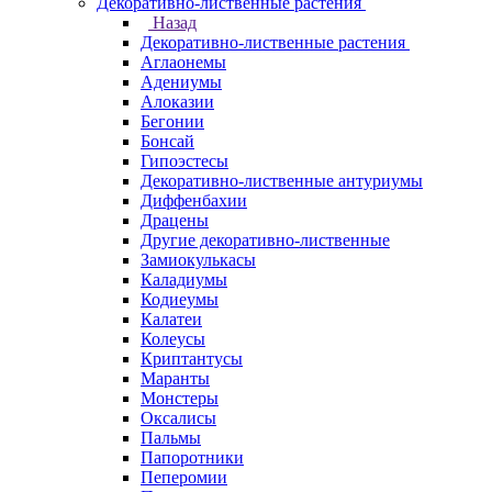
Декоративно-лиственные растения
Назад
Декоративно-лиственные растения
Аглаонемы
Адениумы
Алоказии
Бегонии
Бонсай
Гипоэстесы
Декоративно-лиственные антуриумы
Диффенбахии
Драцены
Другие декоративно-лиственные
Замиокулькасы
Каладиумы
Кодиеумы
Калатеи
Колеусы
Криптантусы
Маранты
Монстеры
Оксалисы
Пальмы
Папоротники
Пеперомии