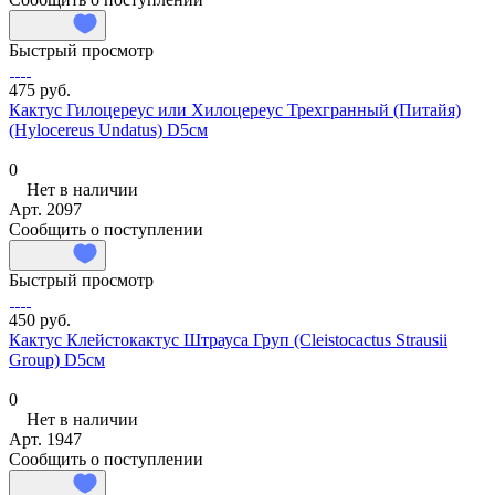
Быстрый просмотр
475 руб.
Кактус Гилоцереус или Хилоцереус Трехгранный (Питайя)
(Hylocereus Undatus) D5см
0
Нет в наличии
Арт.
2097
Сообщить о поступлении
Быстрый просмотр
450 руб.
Кактус Клейстокактус Штрауса Груп (Cleistocactus Strausii
Group) D5см
0
Нет в наличии
Арт.
1947
Сообщить о поступлении