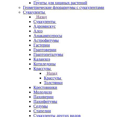
Грунты для хищных растений
Геометрические флорариумы с суккулентами
Суккуленты
Назад
Суккуленты
Адромискус
Алоэ
Анакампсеросы
Астрофитумы
Гастерии
Граптоверии
Граптопеталумы
Каланхоэ
Котиледоны
Крассулы
Назад
Крассулы
Толстянки
Крестовники
Молодило
Пахиверии
Пахифитумы
Седумы
Стапелии
Суккуленты других видов