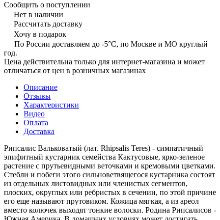
Сообщить о поступлении
Нет в наличии
Рассчитать доставку
Хочу в подарок
По России доставляем до -5°C, по Москве и МО круглый
год.
Цена действительна только для интернет-магазина и может
отличаться от цен в розничных магазинах
Описание
Отзывы
Характеристики
Видео
Оплата
Доставка
Рипсалис Вальковатый (лат. Rhipsalis Teres) - симпатичный
эпифитный кустарник семейства Кактусовые, ярко-зеленое
растение с прутьевидными веточками и кремовыми цветками.
Стебли и побеги этого сильноветвящегося кустарника состоят
из отдельных листовидных или членистых сегментов,
плоских, округлых или ребристых в сечении, по этой причине
его еще называют прутовиком. Кожица мягкая, а из ареол
вместо колючек выходят тонкие волоски. Родина Рипсалисов -
Южная Америка. В домашних условиях может достигать