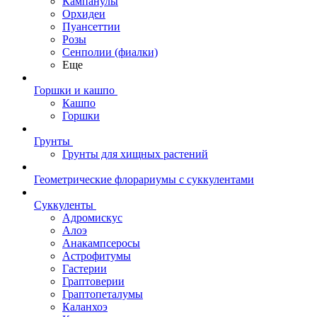
Кампанулы
Орхидеи
Пуансеттии
Розы
Сенполии (фиалки)
Еще
Горшки и кашпо
Кашпо
Горшки
Грунты
Грунты для хищных растений
Геометрические флорариумы с суккулентами
Суккуленты
Адромискус
Алоэ
Анакампсеросы
Астрофитумы
Гастерии
Граптоверии
Граптопеталумы
Каланхоэ