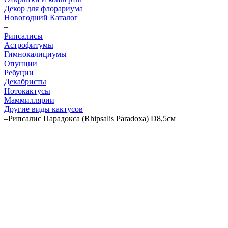
Декор для флорариума
Новогодний Каталог
–
Рипсалисы
Астрофитумы
Гимнокалициумы
Опунции
Ребуции
Декабристы
Нотокактусы
Маммиллярии
Другие виды кактусов
–
Рипсалис Парадокса (Rhipsalis Paradoxa) D8,5см