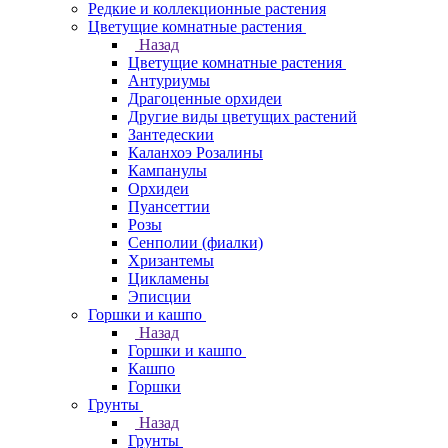
Редкие и коллекционные растения
Цветущие комнатные растения
Назад
Цветущие комнатные растения
Антуриумы
Драгоценные орхидеи
Другие виды цветущих растений
Зантедескии
Каланхоэ Розалины
Кампанулы
Орхидеи
Пуансеттии
Розы
Сенполии (фиалки)
Хризантемы
Цикламены
Эписции
Горшки и кашпо
Назад
Горшки и кашпо
Кашпо
Горшки
Грунты
Назад
Грунты