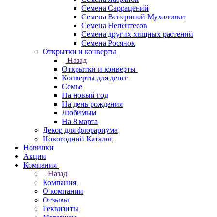
Семена Саррацений
Семена Венериной Мухоловки
Семена Непентесов
Семена других хищных растений
Семена Росянок
Открытки и конверты
Назад
Открытки и конверты
Конверты для денег
Семье
На новый год
На день рождения
Любимым
На 8 марта
Декор для флорариума
Новогодний Каталог
Новинки
Акции
Компания
Назад
Компания
О компании
Отзывы
Реквизиты