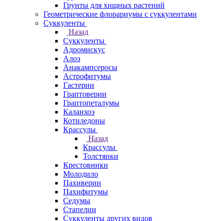
Грунты для хищных растений
Геометрические флорариумы с суккулентами
Суккуленты
Назад
Суккуленты
Адромискус
Алоэ
Анакампсеросы
Астрофитумы
Гастерии
Граптоверии
Граптопеталумы
Каланхоэ
Котиледоны
Крассулы
Назад
Крассулы
Толстянки
Крестовники
Молодило
Пахиверии
Пахифитумы
Седумы
Стапелии
Суккуленты других видов