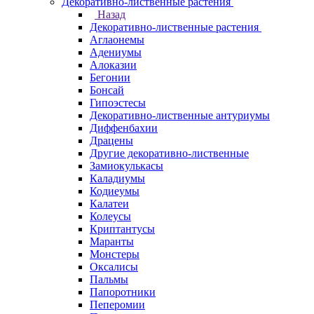
Декоративно-лиственные растения
Назад
Декоративно-лиственные растения
Аглаонемы
Адениумы
Алоказии
Бегонии
Бонсай
Гипоэстесы
Декоративно-лиственные антуриумы
Диффенбахии
Драцены
Другие декоративно-лиственные
Замиокулькасы
Каладиумы
Кодиеумы
Калатеи
Колеусы
Криптантусы
Маранты
Монстеры
Оксалисы
Пальмы
Папоротники
Пеперомии