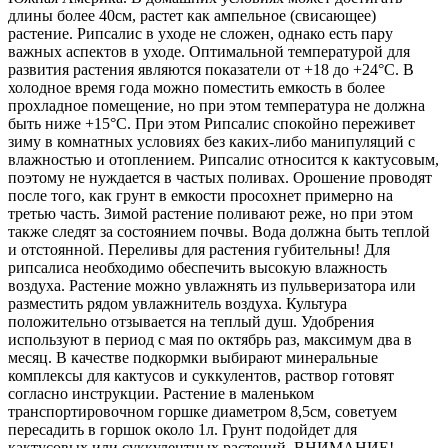
длины более 40см, растет как ампельное (свисающее)
растение. Рипсалис в уходе не сложен, однако есть пару
важных аспектов в уходе. Оптимальной температурой для
развития растения являются показатели от +18 до +24°С. В
холодное время года можно поместить емкость в более
прохладное помещение, но при этом температура не должна
быть ниже +15°С. При этом Рипсалис спокойно переживет
зиму в комнатных условиях без каких-либо манипуляций с
влажностью и отоплением. Рипсалис относится к кактусовым,
поэтому не нуждается в частых поливах. Орошение проводят
после того, как грунт в емкости просохнет примерно на
третью часть. Зимой растение поливают реже, но при этом
также следят за состоянием почвы. Вода должна быть теплой
и отстоянной. Переливы для растения губительны! Для
рипсалиса необходимо обеспечить высокую влажность
воздуха. Растение можно увлажнять из пульверизатора или
разместить рядом увлажнитель воздуха. Культура
положительно отзывается на теплый душ. Удобрения
используют в период с мая по октябрь раз, максимум два в
месяц. В качестве подкормки выбирают минеральные
комплексы для кактусов и суккулентов, раствор готовят
согласно инструкции. Растение в маленьком
транспортировочном горшке диаметром 8,5см, советуем
пересадить в горшок около 1л. Грунт подойдет для
кактусовых или суккулентных растений. ВНИМАНИЕ!