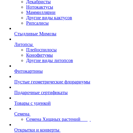
Декабристы
Нотокактусы
Маммиллярии
Другие виды кактусов
Рипсалисы
Стыдливые Мимозы
Литопсы
Плейоспилосы
Конофитумы
Другие виды литопсов
Фитокартины
Пустые геометрические флорариумы
Подарочные сертификаты
Товары с уценкой
Семена
Семена Хищных растений
Открытки и конверты