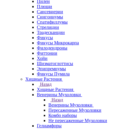
Пилеи
Плющи
Сансевиерии
Сингониумы
Спатифиллумы
Стрелиции
Традесканции
Фикусы
Фикусы Микрокарпа
Филодендроны
Фиттонии
Хойи
Шизматоглоттисы
Эпипремнумы
Фикусы Пумила
Хищные Растения
Назад
Хищные Растения
Венерины Мухоловки
Назад
Венерины Мухоловки
Пересаженные Мухоловки
Комбо наборы
Не пересаженные Мухоловки
Гелиамфоры