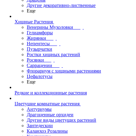
Другие декоративно-лиственные
Еще
Хищные Растения
Венерины Мухоловки
Гелиамфоры
Жирянки
Непентесы
Пузырчатки
Ростки хищных растений
Росянки
Саррацении
Флорариум с хищными растениями
Цефалотусы
Еще
Редкие и коллекционные растения
Цветущие комнатные растения
Антуриумы
Драгоценные орхидеи
Другие виды цветущих растений
Зантедескии
Каланхоэ Розалины