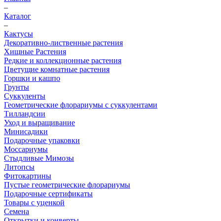
–
Каталог
–
Кактусы
Декоративно-лиственные растения
Хищные Растения
Редкие и коллекционные растения
Цветущие комнатные растения
Горшки и кашпо
Грунты
Суккуленты
Геометрические флорариумы с суккулентами
Тилландсии
Уход и выращивание
Минисадики
Подарочные упаковки
Моссариумы
Стыдливые Мимозы
Литопсы
Фитокартины
Пустые геометрические флорариумы
Подарочные сертификаты
Товары с уценкой
Семена
Открытки и конверты