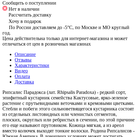
Сообщить о поступлении
Нет в наличии
Рассчитать доставку
Хочу в подарок
По России доставляем до -5°C, по Москве и МО круглый
год.
Цена действительна только для интернет-магазина и может
отличаться от цен в розничных магазинах
Описание
Отзывы
Характеристики
Видео
Оплата
Доставка
Рипсалис Парадокса (лат. Rhipsalis Paradoxa) - редкий сорт,
эпифитный кустарник семейства Кактусовые, ярко-зеленое
растение с прутьевидными веточками и кремовыми цветками.
Стебли и побеги этого сильноветвящегося кустарника состоят
из отдельных листовидных или членистых сегментов,
плоских, округлых или ребристых в сечении, по этой причине
его еще называют прутовиком. Кожица мягкая, а из ареол
вместо колючек выходят тонкие волоски. Родина Рипсалисов -
Южная Америка. В домашних условиях может достигать