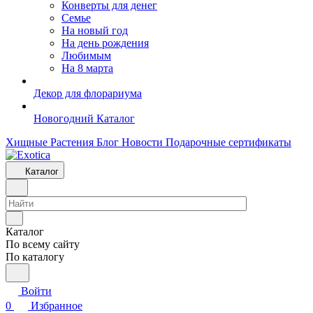
Конверты для денег
Семье
На новый год
На день рождения
Любимым
На 8 марта
Декор для флорариума
Новогодний Каталог
Хищные Растения
Блог
Новости
Подарочные сертификаты
Каталог
Каталог
По всему сайту
По каталогу
Войти
0
Избранное