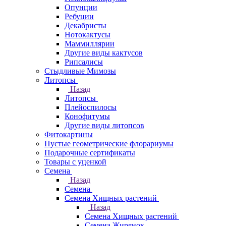
Опунции
Ребуции
Декабристы
Нотокактусы
Маммиллярии
Другие виды кактусов
Рипсалисы
Стыдливые Мимозы
Литопсы
Назад
Литопсы
Плейоспилосы
Конофитумы
Другие виды литопсов
Фитокартины
Пустые геометрические флорариумы
Подарочные сертификаты
Товары с уценкой
Семена
Назад
Семена
Семена Хищных растений
Назад
Семена Хищных растений
Семена Жирянок