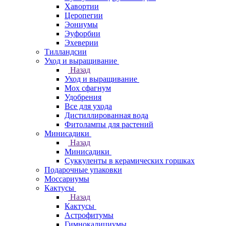
Хавортии
Церопегии
Эониумы
Эуфорбии
Эхеверии
Тилландсии
Уход и выращивание
Назад
Уход и выращивание
Мох сфагнум
Удобрения
Все для ухода
Дистиллированная вода
Фитолампы для растений
Минисадики
Назад
Минисадики
Суккуленты в керамических горшках
Подарочные упаковки
Моссариумы
Кактусы
Назад
Кактусы
Астрофитумы
Гимнокалициумы