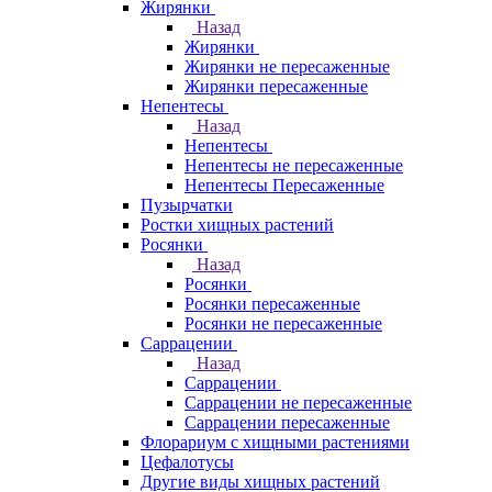
Жирянки
Назад
Жирянки
Жирянки не пересаженные
Жирянки пересаженные
Непентесы
Назад
Непентесы
Непентесы не пересаженные
Непентесы Пересаженные
Пузырчатки
Ростки хищных растений
Росянки
Назад
Росянки
Росянки пересаженные
Росянки не пересаженные
Саррацении
Назад
Саррацении
Саррацении не пересаженные
Саррацении пересаженные
Флорариум с хищными растениями
Цефалотусы
Другие виды хищных растений