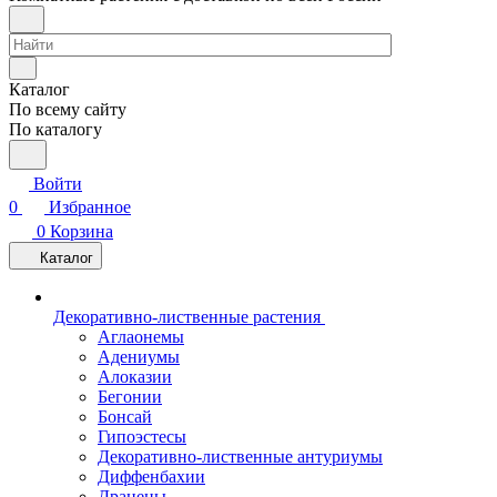
Каталог
По всему сайту
По каталогу
Войти
0
Избранное
0
Корзина
Каталог
Декоративно-лиственные растения
Аглаонемы
Адениумы
Алоказии
Бегонии
Бонсай
Гипоэстесы
Декоративно-лиственные антуриумы
Диффенбахии
Драцены