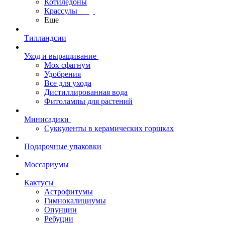
Котиледоны
Крассулы
Еще
Тилландсии
Уход и выращивание
Мох сфагнум
Удобрения
Все для ухода
Дистиллированная вода
Фитолампы для растений
Минисадики
Суккуленты в керамических горшках
Подарочные упаковки
Моссариумы
Кактусы
Астрофитумы
Гимнокалициумы
Опунции
Ребуции