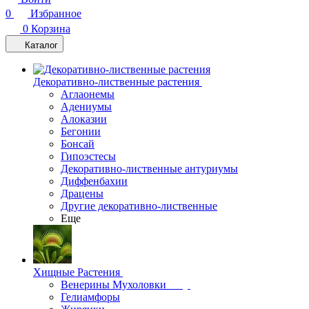
0
Избранное
0
Корзина
Каталог
Декоративно-лиственные растения
Аглаонемы
Адениумы
Алоказии
Бегонии
Бонсай
Гипоэстесы
Декоративно-лиственные антуриумы
Диффенбахии
Драцены
Другие декоративно-лиственные
Еще
Хищные Растения
Венерины Мухоловки
Гелиамфоры