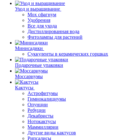
Уход и выращивание
Мох сфагнум
Удобрения
Все для ухода
Дистиллированная вода
Фитолампы для растений
Минисадики
Суккуленты в керамических горшках
Подарочные упаковки
Моссариумы
Кактусы
Астрофитумы
Гимнокалициумы
Опунции
Ребуции
Декабристы
Нотокактусы
Маммиллярии
Другие виды кактусов
Рипсалисы