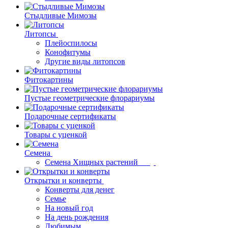
Стыдливые Мимозы
Литопсы
Плейоспилосы
Конофитумы
Другие виды литопсов
Фитокартины
Пустые геометрические флорариумы
Подарочные сертификаты
Товары с уценкой
Семена
Семена Хищных растений
Открытки и конверты
Конверты для денег
Семье
На новый год
На день рождения
Любимым