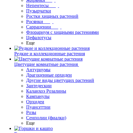
Жирянки
Непентесы
Пузырчатки
Ростки хищных растений
Росянки
Саррацении
Флорариум с хищными растениями
Цефалотусы
Еще
Редкие и коллекционные растения
Цветущие комнатные растения
Антуриумы
Драгоценные орхидеи
Другие виды цветущих растений
Зантедескии
Каланхоэ Розалины
Кампанулы
Орхидеи
Пуансеттии
Розы
Сенполии (фиалки)
Еще