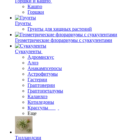
Горшки и кашпо
Кашпо
Горшки
Грунты
Грунты для хищных растений
Геометрические флорариумы с суккулентами
Суккуленты
Адромискус
Алоэ
Анакампсеросы
Астрофитумы
Гастерии
Граптоверии
Граптопеталумы
Каланхоэ
Котиледоны
Крассулы
Еще
Тилландсии