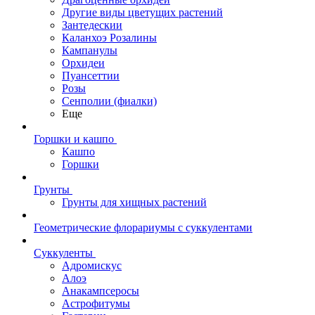
Другие виды цветущих растений
Зантедескии
Каланхоэ Розалины
Кампанулы
Орхидеи
Пуансеттии
Розы
Сенполии (фиалки)
Еще
Горшки и кашпо
Кашпо
Горшки
Грунты
Грунты для хищных растений
Геометрические флорариумы с суккулентами
Суккуленты
Адромискус
Алоэ
Анакампсеросы
Астрофитумы