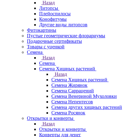
Назад
Литопсы
Плейоспилосы
Конофитумы
Другие виды литопсов
Фитокартины
Пустые геометрические флорариумы
Подарочные сертификаты
Товары с уценкой
Семена
Назад
Семена
Семена Хищных растений
Назад
Семена Хищных растений
Семена Жирянок
Семена Саррацений
Семена Венериной Мухоловки
Семена Непентесов
Семена других хищных растений
Семена Росянок
Открытки и конверты
Назад
Открытки и конверты
Конверты для денег