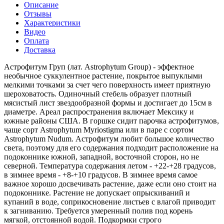
Описание
Отзывы
Характеристики
Видео
Оплата
Доставка
Астрофитум Груп (лат. Astrophytum Group) - эффектное
необычное суккулентное растение, покрытое выпуклыми
мелкими точками за счет чего поверхность имеет приятную
шероховатость. Одиночный стебель образует плотный
мясистый лист звездообразной формы и достигает до 15см в
диаметре. Ареал распространения включает Мексику и
южные районы США. В горшке сидит парочка астрофитумов,
чаще сорт Astrophytum Myriostigma или в паре с сортом
Astrophytum Nudum. Астрофитум любит большое количество
света, поэтому для его содержания подходит расположение на
подоконнике южной, западной, восточной сторон, но не
северной. Температура содержания летом - +22-+28 градусов,
в зимнее время - +8-+10 градусов. В зимнее время самое
важное хорошо досвечивать растение, даже если оно стоит на
подоконнике. Растение не допускает опрыскиваний и
купаний в воде, соприкосновение листьев с влагой приводит
к загниванию. Требуется умеренный полив под корень
мягкой, отстоянной водой. Подкормки строго