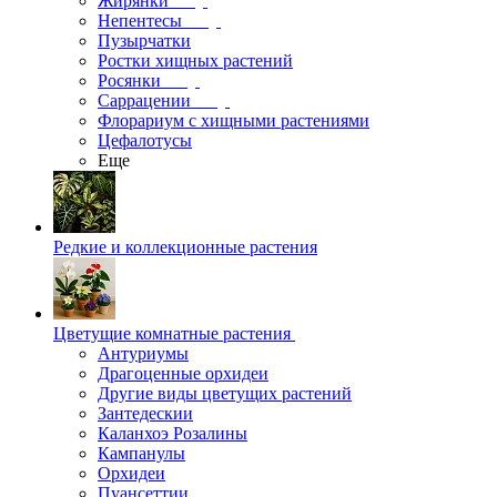
Жирянки
Непентесы
Пузырчатки
Ростки хищных растений
Росянки
Саррацении
Флорариум с хищными растениями
Цефалотусы
Еще
Редкие и коллекционные растения
Цветущие комнатные растения
Антуриумы
Драгоценные орхидеи
Другие виды цветущих растений
Зантедескии
Каланхоэ Розалины
Кампанулы
Орхидеи
Пуансеттии