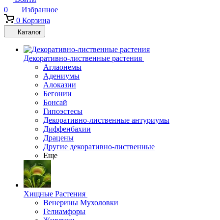
0
Избранное
0
Корзина
Каталог
Декоративно-лиственные растения
Аглаонемы
Адениумы
Алоказии
Бегонии
Бонсай
Гипоэстесы
Декоративно-лиственные антуриумы
Диффенбахии
Драцены
Другие декоративно-лиственные
Еще
Хищные Растения
Венерины Мухоловки
Гелиамфоры