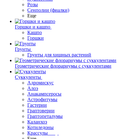
Розы
Сенполии (фиалки)
Еще
Горшки и кашпо
Кашпо
Горшки
Грунты
Грунты для хищных растений
Геометрические флорариумы с суккулентами
Суккуленты
Адромискус
Алоэ
Анакампсеросы
Астрофитумы
Гастерии
Граптоверии
Граптопеталумы
Каланхоэ
Котиледоны
Крассулы
Еще