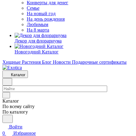
Конверты для денег
Семье
На новый год
На день рождения
Любимым
На 8 марта
Декор для флорариума
Новогодний Каталог
Хищные Растения
Блог
Новости
Подарочные сертификаты
Каталог
Каталог
По всему сайту
По каталогу
Войти
0
Избранное