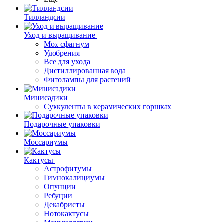
Тилландсии
Уход и выращивание
Мох сфагнум
Удобрения
Все для ухода
Дистиллированная вода
Фитолампы для растений
Минисадики
Суккуленты в керамических горшках
Подарочные упаковки
Моссариумы
Кактусы
Астрофитумы
Гимнокалициумы
Опунции
Ребуции
Декабристы
Нотокактусы