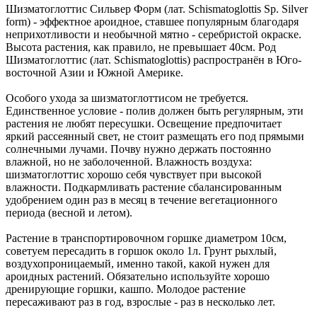
Шизматоглоттис Сильвер Форм (лат. Schismatoglottis Sp. Silver
form) - эффектное ароидное, ставшее популярным благодаря
неприхотливости и необычной мятно - серебристой окраске.
Высота растения, как правило, не превышает 40см. Род
Шизматоглоттис (лат. Schismatoglottis) распространён в Юго-
восточной Азии и Южной Америке.
Особого ухода за шизматоглоттисом не требуется.
Единственное условие - полив должен быть регулярным, эти
растения не любят пересушки. Освещение предпочитает
яркий рассеянный свет, не стоит размещать его под прямыми
солнечными лучами. Почву нужно держать постоянно
влажной, но не заболоченной. Влажность воздуха:
шизматоглоттис хорошо себя чувствует при высокой
влажности. Подкармливать растение сбалансированным
удобрением один раз в месяц в течение вегетационного
периода (весной и летом).
Растение в транспортировочном горшке диаметром 10см,
советуем пересадить в горшок около 1л. Грунт рыхлый,
воздухопроницаемый, именно такой, какой нужен для
ароидных растений. Обязательно используйте хорошо
дренирующие горшки, кашпо. Молодое растение
пересаживают раз в год, взрослые - раз в несколько лет.