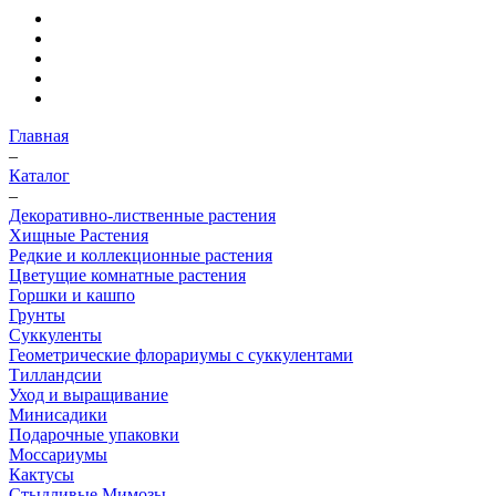
Главная
–
Каталог
–
Декоративно-лиственные растения
Хищные Растения
Редкие и коллекционные растения
Цветущие комнатные растения
Горшки и кашпо
Грунты
Суккуленты
Геометрические флорариумы с суккулентами
Тилландсии
Уход и выращивание
Минисадики
Подарочные упаковки
Моссариумы
Кактусы
Стыдливые Мимозы