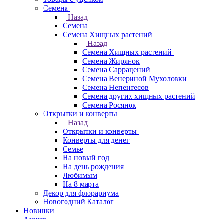
Семена
Назад
Семена
Семена Хищных растений
Назад
Семена Хищных растений
Семена Жирянок
Семена Саррацений
Семена Венериной Мухоловки
Семена Непентесов
Семена других хищных растений
Семена Росянок
Открытки и конверты
Назад
Открытки и конверты
Конверты для денег
Семье
На новый год
На день рождения
Любимым
На 8 марта
Декор для флорариума
Новогодний Каталог
Новинки