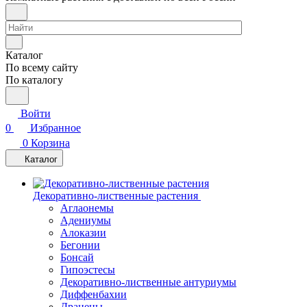
Каталог
По всему сайту
По каталогу
Войти
0
Избранное
0
Корзина
Каталог
Декоративно-лиственные растения
Аглаонемы
Адениумы
Алоказии
Бегонии
Бонсай
Гипоэстесы
Декоративно-лиственные антуриумы
Диффенбахии
Драцены