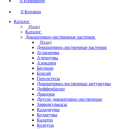
0
Избранное
0
Корзина
Каталог
Назад
Каталог
Декоративно-лиственные растения
Назад
Декоративно-лиственные растения
Аглаонемы
Адениумы
Алоказии
Бегонии
Бонсай
Гипоэстесы
Декоративно-лиственные антуриумы
Диффенбахии
Драцены
Другие декоративно-лиственные
Замиокулькасы
Каладиумы
Кодиеумы
Калатеи
Колеусы