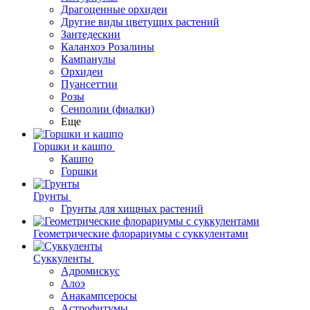
Драгоценные орхидеи
Другие виды цветущих растений
Зантедескии
Каланхоэ Розалины
Кампанулы
Орхидеи
Пуансеттии
Розы
Сенполии (фиалки)
Еще
Горшки и кашпо
Кашпо
Горшки
Грунты
Грунты для хищных растений
Геометрические флорариумы с суккулентами
Суккуленты
Адромискус
Алоэ
Анакампсеросы
Астрофитумы