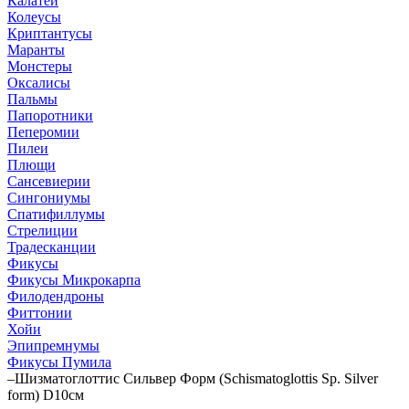
Калатеи
Колеусы
Криптантусы
Маранты
Монстеры
Оксалисы
Пальмы
Папоротники
Пеперомии
Пилеи
Плющи
Сансевиерии
Сингониумы
Спатифиллумы
Стрелиции
Традесканции
Фикусы
Фикусы Микрокарпа
Филодендроны
Фиттонии
Хойи
Эпипремнумы
Фикусы Пумила
–
Шизматоглоттис Сильвер Форм (Schismatoglottis Sp. Silver
form) D10см