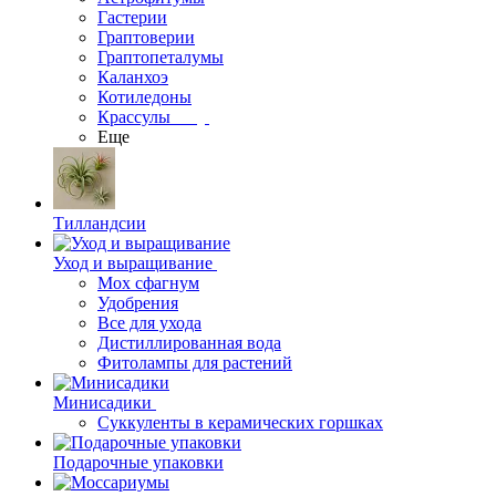
Гастерии
Граптоверии
Граптопеталумы
Каланхоэ
Котиледоны
Крассулы
Еще
Тилландсии
Уход и выращивание
Мох сфагнум
Удобрения
Все для ухода
Дистиллированная вода
Фитолампы для растений
Минисадики
Суккуленты в керамических горшках
Подарочные упаковки