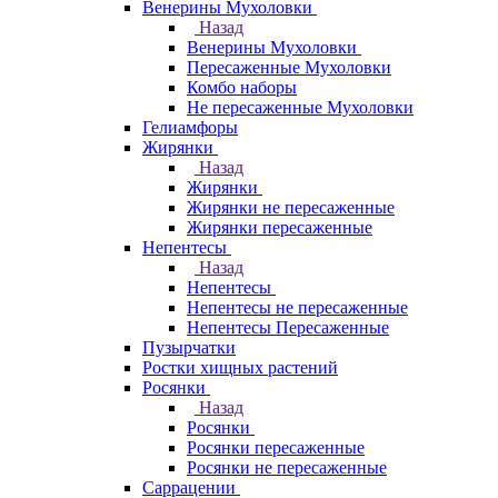
Венерины Мухоловки
Назад
Венерины Мухоловки
Пересаженные Мухоловки
Комбо наборы
Не пересаженные Мухоловки
Гелиамфоры
Жирянки
Назад
Жирянки
Жирянки не пересаженные
Жирянки пересаженные
Непентесы
Назад
Непентесы
Непентесы не пересаженные
Непентесы Пересаженные
Пузырчатки
Ростки хищных растений
Росянки
Назад
Росянки
Росянки пересаженные
Росянки не пересаженные
Саррацении