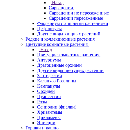
Назад
Саррацении
Саррацении не пересаженные
Саррацении пересаженные
Флорариум с хищными растениями
Цефалотусы
Другие виды хищных растений
Редкие и коллекционные растения
Цветущие комнатные растения
Назад
Цветущие комнатные растения
Антуриумы
Драгоценные орхидеи
Другие виды цветущих растений
Зантедескии
Каланхоэ Розалины
Кампанулы
Орхидеи
Пуансеттии
Розы
Сенполии (фиалки)
Хризантемы
Цикламены
Эписции
Горшки и кашпо