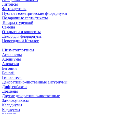
Литопсы
Фитокартины
Пустые геометрические флорариумы
Подарочные сертификаты
Товары с уценкой
Семена
Открытки и конверты
Декор для флорариума
Новогодний Каталог
–
Шизматоглоттисы
Аглаонемы
Адениумы
Алоказии
Бегонии
Бонсай
Гипоэстесы
Декоративно-лиственные антуриумы
Диффенбахии
Драцены
Другие декоративно-лиственные
Замиокулькасы
Каладиумы
Кодиеумы