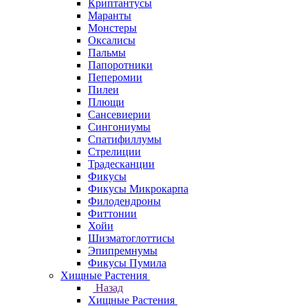
Криптантусы
Маранты
Монстеры
Оксалисы
Пальмы
Папоротники
Пеперомии
Пилеи
Плющи
Сансевиерии
Сингониумы
Спатифиллумы
Стрелиции
Традесканции
Фикусы
Фикусы Микрокарпа
Филодендроны
Фиттонии
Хойи
Шизматоглоттисы
Эпипремнумы
Фикусы Пумила
Хищные Растения
Назад
Хищные Растения