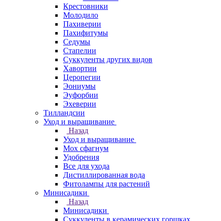
Крестовники
Молодило
Пахиверии
Пахифитумы
Седумы
Стапелии
Суккуленты других видов
Хавортии
Церопегии
Эониумы
Эуфорбии
Эхеверии
Тилландсии
Уход и выращивание
Назад
Уход и выращивание
Мох сфагнум
Удобрения
Все для ухода
Дистиллированная вода
Фитолампы для растений
Минисадики
Назад
Минисадики
Суккуленты в керамических горшках