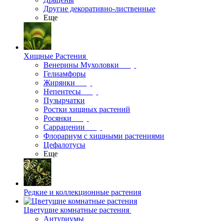
Другие декоративно-лиственные
Еще
Хищные Растения
Венерины Мухоловки
Гелиамфоры
Жирянки
Непентесы
Пузырчатки
Ростки хищных растений
Росянки
Саррацении
Флорариум с хищными растениями
Цефалотусы
Еще
Редкие и коллекционные растения
Цветущие комнатные растения
Антуриумы