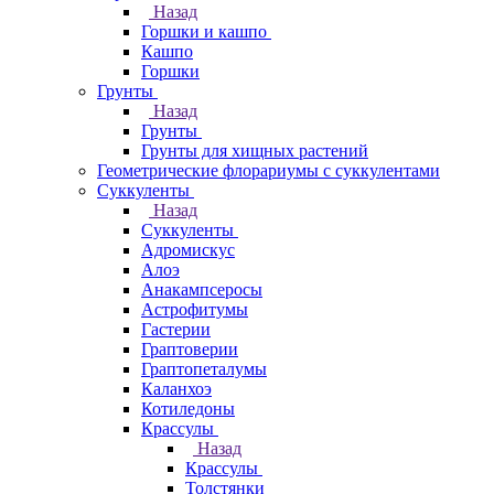
Назад
Горшки и кашпо
Кашпо
Горшки
Грунты
Назад
Грунты
Грунты для хищных растений
Геометрические флорариумы с суккулентами
Суккуленты
Назад
Суккуленты
Адромискус
Алоэ
Анакампсеросы
Астрофитумы
Гастерии
Граптоверии
Граптопеталумы
Каланхоэ
Котиледоны
Крассулы
Назад
Крассулы
Толстянки