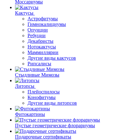
Моссариумы
Кактусы
Астрофитумы
Гимнокалициумы
Опунции
Ребуции
Декабристы
Нотокактусы
Маммиллярии
Другие виды кактусов
Рипсалисы
Стыдливые Мимозы
Литопсы
Плейоспилосы
Конофитумы
Другие виды литопсов
Фитокартины
Пустые геометрические флорариумы
Подарочные сертификаты