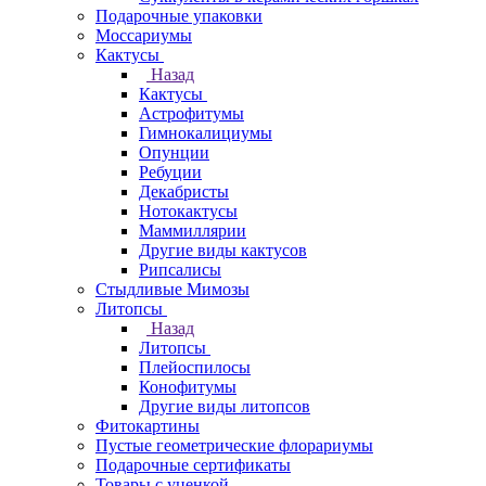
Подарочные упаковки
Моссариумы
Кактусы
Назад
Кактусы
Астрофитумы
Гимнокалициумы
Опунции
Ребуции
Декабристы
Нотокактусы
Маммиллярии
Другие виды кактусов
Рипсалисы
Стыдливые Мимозы
Литопсы
Назад
Литопсы
Плейоспилосы
Конофитумы
Другие виды литопсов
Фитокартины
Пустые геометрические флорариумы
Подарочные сертификаты
Товары с уценкой