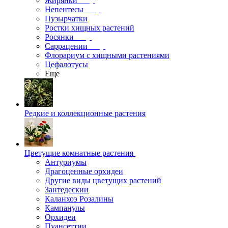
Жирянки
Непентесы
Пузырчатки
Ростки хищных растений
Росянки
Саррацении
Флорариум с хищными растениями
Цефалотусы
Еще
Редкие и коллекционные растения
Цветущие комнатные растения
Антуриумы
Драгоценные орхидеи
Другие виды цветущих растений
Зантедескии
Каланхоэ Розалины
Кампанулы
Орхидеи
Пуансеттии