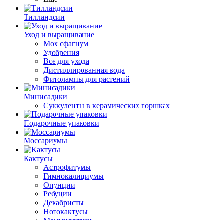
Тилландсии
Уход и выращивание
Мох сфагнум
Удобрения
Все для ухода
Дистиллированная вода
Фитолампы для растений
Минисадики
Суккуленты в керамических горшках
Подарочные упаковки
Моссариумы
Кактусы
Астрофитумы
Гимнокалициумы
Опунции
Ребуции
Декабристы
Нотокактусы