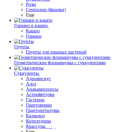
Розы
Сенполии (фиалки)
Еще
Горшки и кашпо
Кашпо
Горшки
Грунты
Грунты для хищных растений
Геометрические флорариумы с суккулентами
Суккуленты
Адромискус
Алоэ
Анакампсеросы
Астрофитумы
Гастерии
Граптоверии
Граптопеталумы
Каланхоэ
Котиледоны
Крассулы
Еще