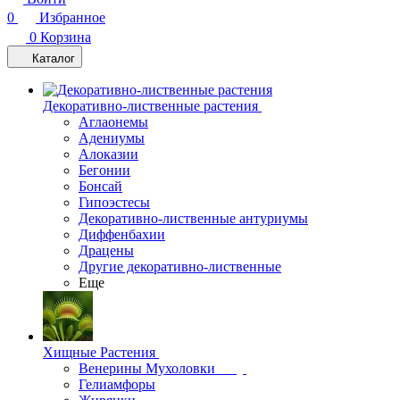
0
Избранное
0
Корзина
Каталог
Декоративно-лиственные растения
Аглаонемы
Адениумы
Алоказии
Бегонии
Бонсай
Гипоэстесы
Декоративно-лиственные антуриумы
Диффенбахии
Драцены
Другие декоративно-лиственные
Еще
Хищные Растения
Венерины Мухоловки
Гелиамфоры