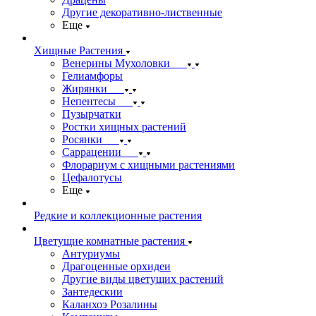
Другие декоративно-лиственные
Еще
Хищные Растения
Венерины Мухоловки
Гелиамфоры
Жирянки
Непентесы
Пузырчатки
Ростки хищных растений
Росянки
Саррацении
Флорариум с хищными растениями
Цефалотусы
Еще
Редкие и коллекционные растения
Цветущие комнатные растения
Антуриумы
Драгоценные орхидеи
Другие виды цветущих растений
Зантедескии
Каланхоэ Розалины