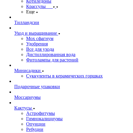
Котиледоны
Крассулы
Еще
Тилландсии
Уход и выращивание
Мох сфагнум
Удобрения
Все для ухода
Дистиллированная вода
Фитолампы для растений
Минисадики
Суккуленты в керамических горшках
Подарочные упаковки
Моссариумы
Кактусы
Астрофитумы
Гимнокалициумы
Опунции
Ребуции