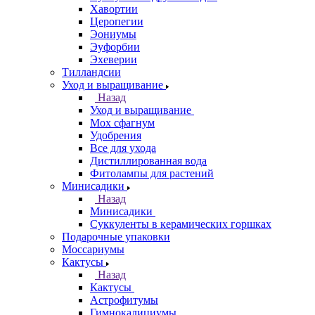
Хавортии
Церопегии
Эониумы
Эуфорбии
Эхеверии
Тилландсии
Уход и выращивание
Назад
Уход и выращивание
Мох сфагнум
Удобрения
Все для ухода
Дистиллированная вода
Фитолампы для растений
Минисадики
Назад
Минисадики
Суккуленты в керамических горшках
Подарочные упаковки
Моссариумы
Кактусы
Назад
Кактусы
Астрофитумы
Гимнокалициумы