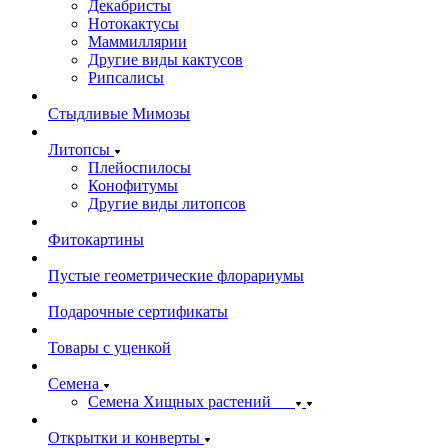
Декабристы
Нотокактусы
Маммиллярии
Другие виды кактусов
Рипсалисы
Стыдливые Мимозы
Литопсы
Плейоспилосы
Конофитумы
Другие виды литопсов
Фитокартины
Пустые геометрические флорариумы
Подарочные сертификаты
Товары с уценкой
Семена
Семена Хищных растений
Открытки и конверты