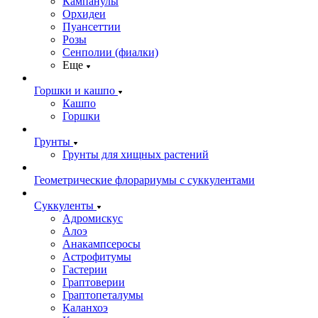
Кампанулы
Орхидеи
Пуансеттии
Розы
Сенполии (фиалки)
Еще
Горшки и кашпо
Кашпо
Горшки
Грунты
Грунты для хищных растений
Геометрические флорариумы с суккулентами
Суккуленты
Адромискус
Алоэ
Анакампсеросы
Астрофитумы
Гастерии
Граптоверии
Граптопеталумы
Каланхоэ