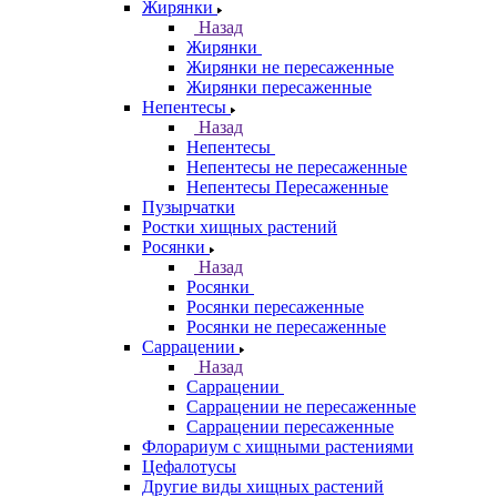
Жирянки
Назад
Жирянки
Жирянки не пересаженные
Жирянки пересаженные
Непентесы
Назад
Непентесы
Непентесы не пересаженные
Непентесы Пересаженные
Пузырчатки
Ростки хищных растений
Росянки
Назад
Росянки
Росянки пересаженные
Росянки не пересаженные
Саррацении
Назад
Саррацении
Саррацении не пересаженные
Саррацении пересаженные
Флорариум с хищными растениями
Цефалотусы
Другие виды хищных растений