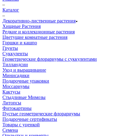
–
Каталог
–
Декоративно-лиственные растения
Хищные Растения
Редкие и коллекционные растения
Цветущие комнатные растения
Горшки и кашпо
Грунты
Суккуленты
Геометрические флорариумы с суккулентами
Тилландсии
Уход и выращивание
Минисадики
Подарочные упаковки
Моссариумы
Кактусы
Стыдливые Мимозы
Литопсы
Фитокартины
Пустые геометрические флорариумы
Подарочные сертификаты
Товары с уценкой
Семена
Открытки и конверты