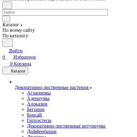
Каталог
По всему сайту
По каталогу
Войти
0
Избранное
0
Корзина
Каталог
Декоративно-лиственные растения
Аглаонемы
Адениумы
Алоказии
Бегонии
Бонсай
Гипоэстесы
Декоративно-лиственные антуриумы
Диффенбахии
Драцены