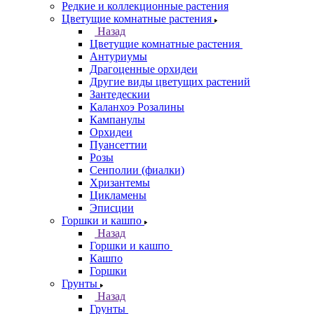
Редкие и коллекционные растения
Цветущие комнатные растения
Назад
Цветущие комнатные растения
Антуриумы
Драгоценные орхидеи
Другие виды цветущих растений
Зантедескии
Каланхоэ Розалины
Кампанулы
Орхидеи
Пуансеттии
Розы
Сенполии (фиалки)
Хризантемы
Цикламены
Эписции
Горшки и кашпо
Назад
Горшки и кашпо
Кашпо
Горшки
Грунты
Назад
Грунты