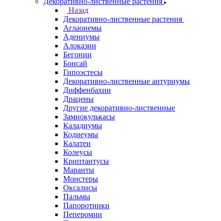
Декоративно-лиственные растения
Назад
Декоративно-лиственные растения
Аглаонемы
Адениумы
Алоказии
Бегонии
Бонсай
Гипоэстесы
Декоративно-лиственные антуриумы
Диффенбахии
Драцены
Другие декоративно-лиственные
Замиокулькасы
Каладиумы
Кодиеумы
Калатеи
Колеусы
Криптантусы
Маранты
Монстеры
Оксалисы
Пальмы
Папоротники
Пеперомии