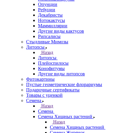
Опунции
Ребуции
Декабристы
Нотокактусы
Маммиллярии
Другие виды кактусов
Рипсалисы
Стыдливые Мимозы
Литопсы
Назад
Литопсы
Плейоспилосы
Конофитумы
Другие виды литопсов
Фитокартины
Пустые геометрические флорариумы
Подарочные сертификаты
Товары с уценкой
Семена
Назад
Семена
Семена Хищных растений
Назад
Семена Хищных растений
Семена Жирянок