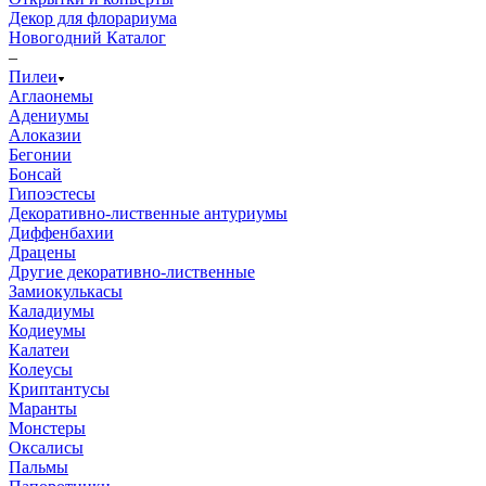
Декор для флорариума
Новогодний Каталог
–
Пилеи
Аглаонемы
Адениумы
Алоказии
Бегонии
Бонсай
Гипоэстесы
Декоративно-лиственные антуриумы
Диффенбахии
Драцены
Другие декоративно-лиственные
Замиокулькасы
Каладиумы
Кодиеумы
Калатеи
Колеусы
Криптантусы
Маранты
Монстеры
Оксалисы
Пальмы