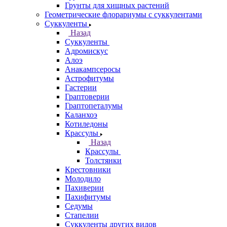
Грунты для хищных растений
Геометрические флорариумы с суккулентами
Суккуленты
Назад
Суккуленты
Адромискус
Алоэ
Анакампсеросы
Астрофитумы
Гастерии
Граптоверии
Граптопеталумы
Каланхоэ
Котиледоны
Крассулы
Назад
Крассулы
Толстянки
Крестовники
Молодило
Пахиверии
Пахифитумы
Седумы
Стапелии
Суккуленты других видов