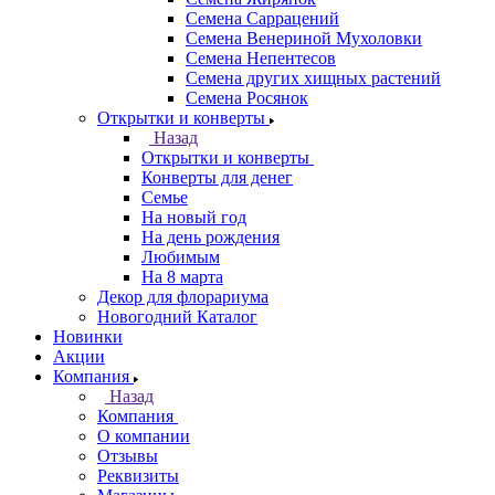
Семена Саррацений
Семена Венериной Мухоловки
Семена Непентесов
Семена других хищных растений
Семена Росянок
Открытки и конверты
Назад
Открытки и конверты
Конверты для денег
Семье
На новый год
На день рождения
Любимым
На 8 марта
Декор для флорариума
Новогодний Каталог
Новинки
Акции
Компания
Назад
Компания
О компании
Отзывы
Реквизиты