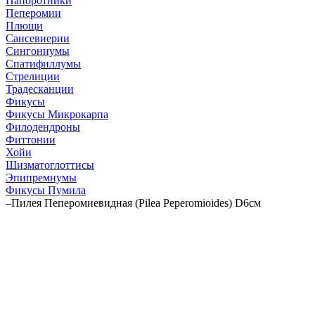
Папоротники
Пеперомии
Плющи
Сансевиерии
Сингониумы
Спатифиллумы
Стрелиции
Традесканции
Фикусы
Фикусы Микрокарпа
Филодендроны
Фиттонии
Хойи
Шизматоглоттисы
Эпипремнумы
Фикусы Пумила
–
Пилея Пеперомиевидная (Pilea Peperomioides) D6см