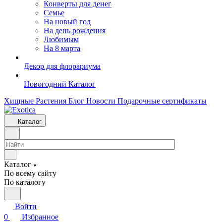
Конверты для денег
Семье
На новый год
На день рождения
Любимым
На 8 марта
Декор для флорариума
Новогодний Каталог
Хищные Растения
Блог
Новости
Подарочные сертификаты
Каталог
Каталог
По всему сайту
По каталогу
Войти
0
Избранное