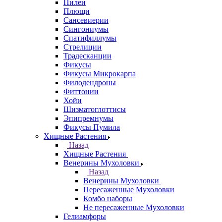
Пилеи
Плющи
Сансевиерии
Сингониумы
Спатифиллумы
Стрелиции
Традесканции
Фикусы
Фикусы Микрокарпа
Филодендроны
Фиттонии
Хойи
Шизматоглоттисы
Эпипремнумы
Фикусы Пумила
Хищные Растения
Назад
Хищные Растения
Венерины Мухоловки
Назад
Венерины Мухоловки
Пересаженные Мухоловки
Комбо наборы
Не пересаженные Мухоловки
Гелиамфоры