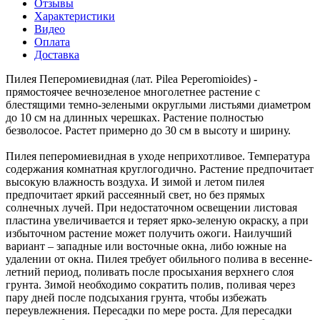
Отзывы
Характеристики
Видео
Оплата
Доставка
Пилея Пеперомиевидная (лат. Pilea Peperomioides) -
прямостоячее вечнозеленое многолетнее растение с
блестящими темно-зелеными округлыми листьями диаметром
до 10 см на длинных черешках. Растение полностью
безволосое. Растет примерно до 30 см в высоту и ширину.
Пилея пеперомиевидная в уходе неприхотливое. Температура
содержания комнатная круглогодично. Растение предпочитает
высокую влажность воздуха. И зимой и летом пилея
предпочитает яркий рассеянный свет, но без прямых
солнечных лучей. При недостаточном освещении листовая
пластина увеличивается и теряет ярко-зеленую окраску, а при
избыточном растение может получить ожоги. Наилучший
вариант – западные или восточные окна, либо южные на
удалении от окна. Пилея требует обильного полива в весенне-
летний период, поливать после просыхания верхнего слоя
грунта. Зимой необходимо сократить полив, поливая через
пару дней после подсыхания грунта, чтобы избежать
переувлежнения. Пересадки по мере роста. Для пересадки