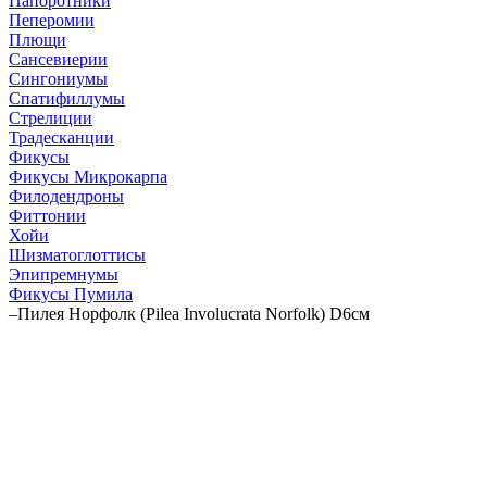
Папоротники
Пеперомии
Плющи
Сансевиерии
Сингониумы
Спатифиллумы
Стрелиции
Традесканции
Фикусы
Фикусы Микрокарпа
Филодендроны
Фиттонии
Хойи
Шизматоглоттисы
Эпипремнумы
Фикусы Пумила
–
Пилея Норфолк (Pilea Involucrata Norfolk) D6см