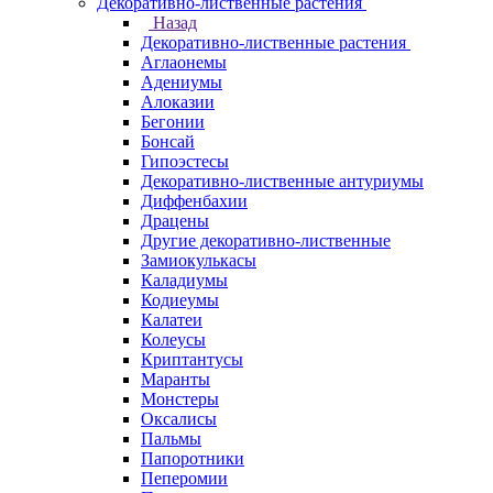
Декоративно-лиственные растения
Назад
Декоративно-лиственные растения
Аглаонемы
Адениумы
Алоказии
Бегонии
Бонсай
Гипоэстесы
Декоративно-лиственные антуриумы
Диффенбахии
Драцены
Другие декоративно-лиственные
Замиокулькасы
Каладиумы
Кодиеумы
Калатеи
Колеусы
Криптантусы
Маранты
Монстеры
Оксалисы
Пальмы
Папоротники
Пеперомии