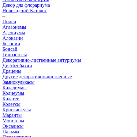
Декор для флорариума
Новогодний Каталог
–
Пилеи
Аглаонемы
Адениумы
Алоказии
Бегонии
Бонсай
Гипоэстесы
Декоративно-лиственные антуриумы
Диффенбахии
Драцены
Другие декоративно-лиственные
Замиокулькасы
Каладиумы
Кодиеумы
Калатеи
Колеусы
Криптантусы
Маранты
Монстеры
Оксалисы
Пальмы