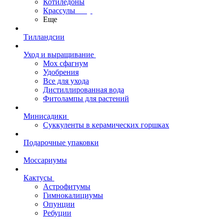
Котиледоны
Крассулы
Еще
Тилландсии
Уход и выращивание
Мох сфагнум
Удобрения
Все для ухода
Дистиллированная вода
Фитолампы для растений
Минисадики
Суккуленты в керамических горшках
Подарочные упаковки
Моссариумы
Кактусы
Астрофитумы
Гимнокалициумы
Опунции
Ребуции