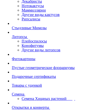
Декабристы
Нотокактусы
Маммиллярии
Другие виды кактусов
Рипсалисы
Стыдливые Мимозы
Литопсы
Плейоспилосы
Конофитумы
Другие виды литопсов
Фитокартины
Пустые геометрические флорариумы
Подарочные сертификаты
Товары с уценкой
Семена
Семена Хищных растений
Открытки и конверты