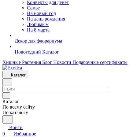
Конверты для денег
Семье
На новый год
На день рождения
Любимым
На 8 марта
Декор для флорариума
Новогодний Каталог
Хищные Растения
Блог
Новости
Подарочные сертификаты
Каталог
Каталог
По всему сайту
По каталогу
Войти
0
Избранное