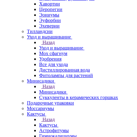
Хавортии
Церопегии
Эониумы
Эуфорбии
Эхеверии
Тилландсии
Уход и выращивание
Назад
Уход и выращивание
Мох сфагнум
Удобрения
Все для ухода
Дистиллированная вода
Фитолампы для растений
Минисадики
Назад
Минисадики
Суккуленты в керамических горшках
Подарочные упаковки
Моссариумы
Кактусы
Назад
Кактусы
Астрофитумы
Гимнокалициумы