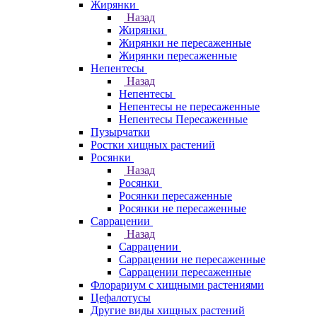
Жирянки
Назад
Жирянки
Жирянки не пересаженные
Жирянки пересаженные
Непентесы
Назад
Непентесы
Непентесы не пересаженные
Непентесы Пересаженные
Пузырчатки
Ростки хищных растений
Росянки
Назад
Росянки
Росянки пересаженные
Росянки не пересаженные
Саррацении
Назад
Саррацении
Саррацении не пересаженные
Саррацении пересаженные
Флорариум с хищными растениями
Цефалотусы
Другие виды хищных растений