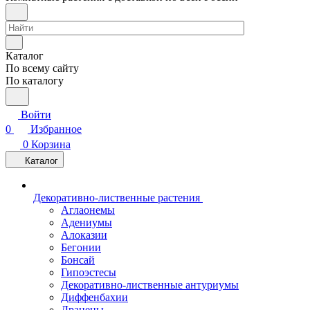
Каталог
По всему сайту
По каталогу
Войти
0
Избранное
0
Корзина
Каталог
Декоративно-лиственные растения
Аглаонемы
Адениумы
Алоказии
Бегонии
Бонсай
Гипоэстесы
Декоративно-лиственные антуриумы
Диффенбахии
Драцены