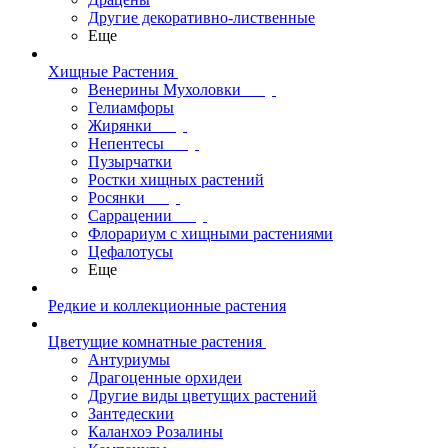
Другие декоративно-лиственные
Еще
Хищные Растения
Венерины Мухоловки
Гелиамфоры
Жирянки
Непентесы
Пузырчатки
Ростки хищных растений
Росянки
Саррацении
Флорариум с хищными растениями
Цефалотусы
Еще
Редкие и коллекционные растения
Цветущие комнатные растения
Антуриумы
Драгоценные орхидеи
Другие виды цветущих растений
Зантедескии
Каланхоэ Розалины