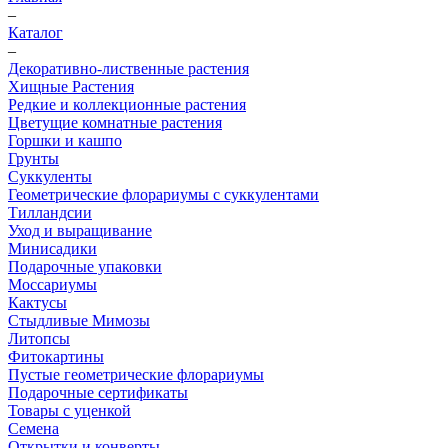
–
Каталог
–
Декоративно-лиственные растения
Хищные Растения
Редкие и коллекционные растения
Цветущие комнатные растения
Горшки и кашпо
Грунты
Суккуленты
Геометрические флорариумы с суккулентами
Тилландсии
Уход и выращивание
Минисадики
Подарочные упаковки
Моссариумы
Кактусы
Стыдливые Мимозы
Литопсы
Фитокартины
Пустые геометрические флорариумы
Подарочные сертификаты
Товары с уценкой
Семена
Открытки и конверты