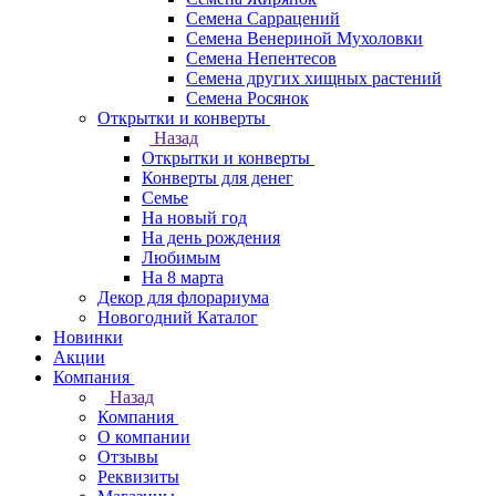
Семена Саррацений
Семена Венериной Мухоловки
Семена Непентесов
Семена других хищных растений
Семена Росянок
Открытки и конверты
Назад
Открытки и конверты
Конверты для денег
Семье
На новый год
На день рождения
Любимым
На 8 марта
Декор для флорариума
Новогодний Каталог
Новинки
Акции
Компания
Назад
Компания
О компании
Отзывы
Реквизиты