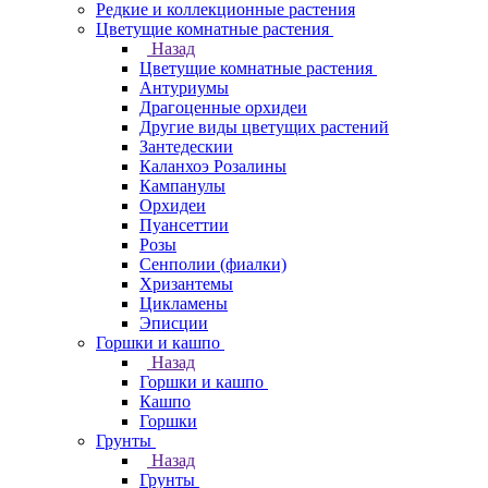
Редкие и коллекционные растения
Цветущие комнатные растения
Назад
Цветущие комнатные растения
Антуриумы
Драгоценные орхидеи
Другие виды цветущих растений
Зантедескии
Каланхоэ Розалины
Кампанулы
Орхидеи
Пуансеттии
Розы
Сенполии (фиалки)
Хризантемы
Цикламены
Эписции
Горшки и кашпо
Назад
Горшки и кашпо
Кашпо
Горшки
Грунты
Назад
Грунты