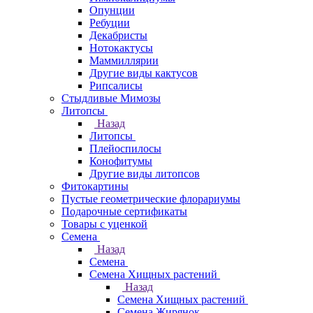
Опунции
Ребуции
Декабристы
Нотокактусы
Маммиллярии
Другие виды кактусов
Рипсалисы
Стыдливые Мимозы
Литопсы
Назад
Литопсы
Плейоспилосы
Конофитумы
Другие виды литопсов
Фитокартины
Пустые геометрические флорариумы
Подарочные сертификаты
Товары с уценкой
Семена
Назад
Семена
Семена Хищных растений
Назад
Семена Хищных растений
Семена Жирянок