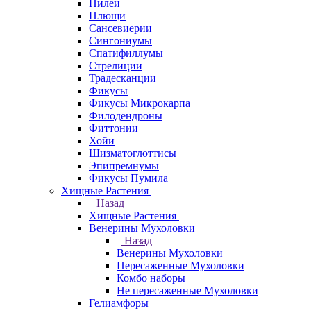
Пилеи
Плющи
Сансевиерии
Сингониумы
Спатифиллумы
Стрелиции
Традесканции
Фикусы
Фикусы Микрокарпа
Филодендроны
Фиттонии
Хойи
Шизматоглоттисы
Эпипремнумы
Фикусы Пумила
Хищные Растения
Назад
Хищные Растения
Венерины Мухоловки
Назад
Венерины Мухоловки
Пересаженные Мухоловки
Комбо наборы
Не пересаженные Мухоловки
Гелиамфоры