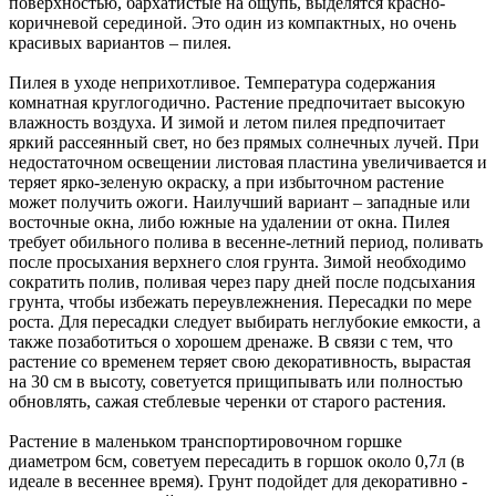
поверхностью, бархатистые на ощупь, выделятся красно-
коричневой серединой. Это один из компактных, но очень
красивых вариантов – пилея.
Пилея в уходе неприхотливое. Температура содержания
комнатная круглогодично. Растение предпочитает высокую
влажность воздуха. И зимой и летом пилея предпочитает
яркий рассеянный свет, но без прямых солнечных лучей. При
недостаточном освещении листовая пластина увеличивается и
теряет ярко-зеленую окраску, а при избыточном растение
может получить ожоги. Наилучший вариант – западные или
восточные окна, либо южные на удалении от окна. Пилея
требует обильного полива в весенне-летний период, поливать
после просыхания верхнего слоя грунта. Зимой необходимо
сократить полив, поливая через пару дней после подсыхания
грунта, чтобы избежать переувлежнения. Пересадки по мере
роста. Для пересадки следует выбирать неглубокие емкости, а
также позаботиться о хорошем дренаже. В связи с тем, что
растение со временем теряет свою декоративность, вырастая
на 30 см в высоту, советуется прищипывать или полностью
обновлять, сажая стеблевые черенки от старого растения.
Растение в маленьком транспортировочном горшке
диаметром 6см, советуем пересадить в горшок около 0,7л (в
идеале в весеннее время). Грунт подойдет для декоративно -