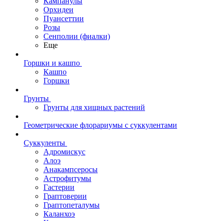
Кампанулы
Орхидеи
Пуансеттии
Розы
Сенполии (фиалки)
Еще
Горшки и кашпо
Кашпо
Горшки
Грунты
Грунты для хищных растений
Геометрические флорариумы с суккулентами
Суккуленты
Адромискус
Алоэ
Анакампсеросы
Астрофитумы
Гастерии
Граптоверии
Граптопеталумы
Каланхоэ