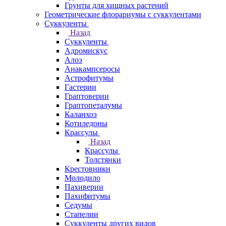
Грунты для хищных растений
Геометрические флорариумы с суккулентами
Суккуленты
Назад
Суккуленты
Адромискус
Алоэ
Анакампсеросы
Астрофитумы
Гастерии
Граптоверии
Граптопеталумы
Каланхоэ
Котиледоны
Крассулы
Назад
Крассулы
Толстянки
Крестовники
Молодило
Пахиверии
Пахифитумы
Седумы
Стапелии
Суккуленты других видов