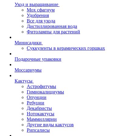
Уход и выращивание
Мох сфагнум
Удобрения
Все для ухода
Дистиллированная вода
Фитолампы для растений
Минисадики
Суккуленты в керамических горшках
Подарочные упаковки
Моссариумы
Кактусы
Астрофитумы
Гимнокалициумы
Опунции
Ребуции
Декабристы
Нотокактусы
Маммиллярии
Другие виды кактусов
Рипсалисы