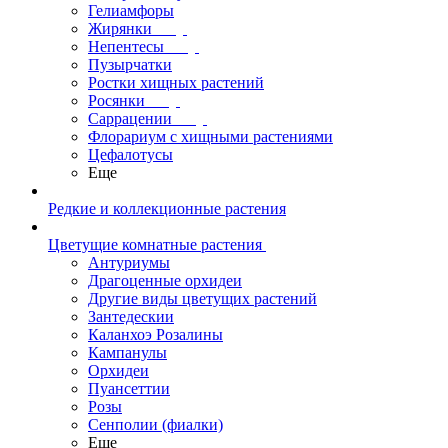
Гелиамфоры
Жирянки
Непентесы
Пузырчатки
Ростки хищных растений
Росянки
Саррацении
Флорариум с хищными растениями
Цефалотусы
Еще
Редкие и коллекционные растения
Цветущие комнатные растения
Антуриумы
Драгоценные орхидеи
Другие виды цветущих растений
Зантедескии
Каланхоэ Розалины
Кампанулы
Орхидеи
Пуансеттии
Розы
Сенполии (фиалки)
Еще