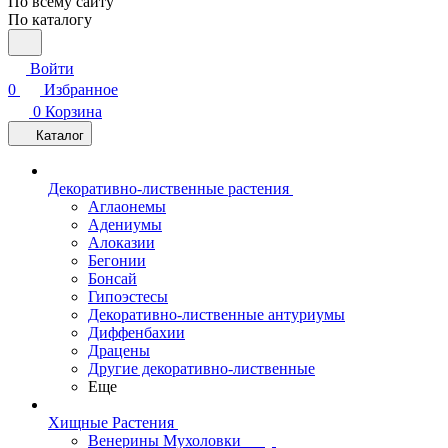
По всему сайту
По каталогу
Войти
0
Избранное
0
Корзина
Каталог
Декоративно-лиственные растения
Аглаонемы
Адениумы
Алоказии
Бегонии
Бонсай
Гипоэстесы
Декоративно-лиственные антуриумы
Диффенбахии
Драцены
Другие декоративно-лиственные
Еще
Хищные Растения
Венерины Мухоловки