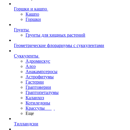
Горшки и кашпо
Кашпо
Горшки
Грунты
Грунты для хищных растений
Геометрические флорариумы с суккулентами
Суккуленты
Адромискус
Алоэ
Анакампсеросы
Астрофитумы
Гастерии
Граптоверии
Граптопеталумы
Каланхоэ
Котиледоны
Крассулы
Еще
Тилландсии