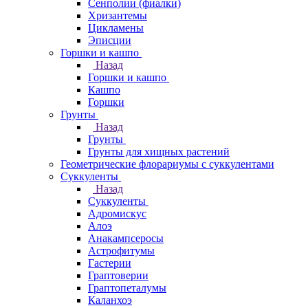
Сенполии (фиалки)
Хризантемы
Цикламены
Эписции
Горшки и кашпо
Назад
Горшки и кашпо
Кашпо
Горшки
Грунты
Назад
Грунты
Грунты для хищных растений
Геометрические флорариумы с суккулентами
Суккуленты
Назад
Суккуленты
Адромискус
Алоэ
Анакампсеросы
Астрофитумы
Гастерии
Граптоверии
Граптопеталумы
Каланхоэ