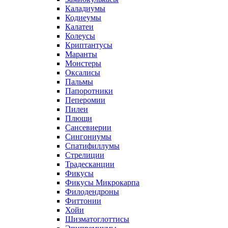
Каладиумы
Кодиеумы
Калатеи
Колеусы
Криптантусы
Маранты
Монстеры
Оксалисы
Пальмы
Папоротники
Пеперомии
Пилеи
Плющи
Сансевиерии
Сингониумы
Спатифиллумы
Стрелиции
Традесканции
Фикусы
Фикусы Микрокарпа
Филодендроны
Фиттонии
Хойи
Шизматоглоттисы