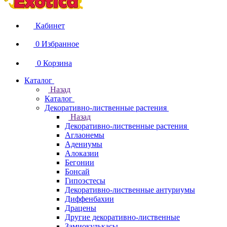
Кабинет
0
Избранное
0
Корзина
Каталог
Назад
Каталог
Декоративно-лиственные растения
Назад
Декоративно-лиственные растения
Аглаонемы
Адениумы
Алоказии
Бегонии
Бонсай
Гипоэстесы
Декоративно-лиственные антуриумы
Диффенбахии
Драцены
Другие декоративно-лиственные
Замиокулькасы