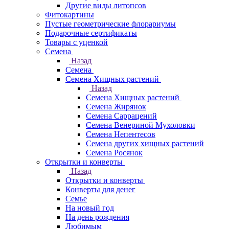
Другие виды литопсов
Фитокартины
Пустые геометрические флорариумы
Подарочные сертификаты
Товары с уценкой
Семена
Назад
Семена
Семена Хищных растений
Назад
Семена Хищных растений
Семена Жирянок
Семена Саррацений
Семена Венериной Мухоловки
Семена Непентесов
Семена других хищных растений
Семена Росянок
Открытки и конверты
Назад
Открытки и конверты
Конверты для денег
Семье
На новый год
На день рождения
Любимым