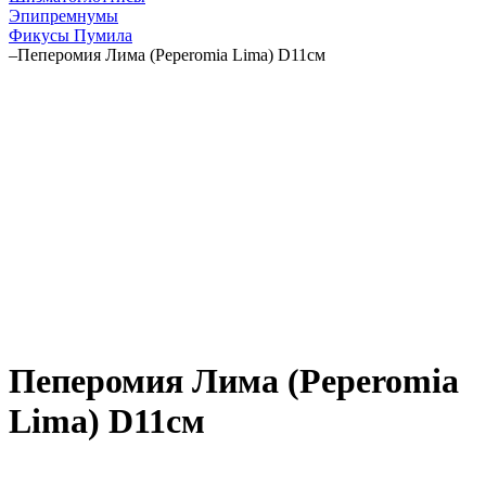
Эпипремнумы
Фикусы Пумила
–
Пеперомия Лима (Peperomia Lima) D11см
Пеперомия Лима (Peperomia
Lima) D11см