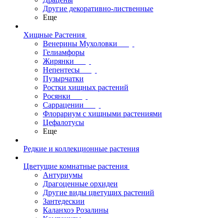
Другие декоративно-лиственные
Еще
Хищные Растения
Венерины Мухоловки
Гелиамфоры
Жирянки
Непентесы
Пузырчатки
Ростки хищных растений
Росянки
Саррацении
Флорариум с хищными растениями
Цефалотусы
Еще
Редкие и коллекционные растения
Цветущие комнатные растения
Антуриумы
Драгоценные орхидеи
Другие виды цветущих растений
Зантедескии
Каланхоэ Розалины