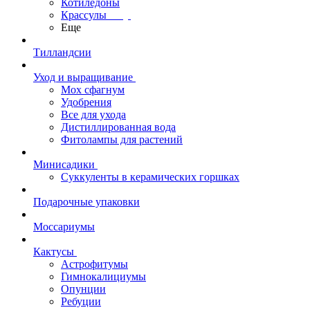
Котиледоны
Крассулы
Еще
Тилландсии
Уход и выращивание
Мох сфагнум
Удобрения
Все для ухода
Дистиллированная вода
Фитолампы для растений
Минисадики
Суккуленты в керамических горшках
Подарочные упаковки
Моссариумы
Кактусы
Астрофитумы
Гимнокалициумы
Опунции
Ребуции