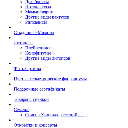
Декабристы
Нотокактусы
Маммиллярии
Другие виды кактусов
Рипсалисы
Стыдливые Мимозы
Литопсы
Плейоспилосы
Конофитумы
Другие виды литопсов
Фитокартины
Пустые геометрические флорариумы
Подарочные сертификаты
Товары с уценкой
Семена
Семена Хищных растений
Открытки и конверты