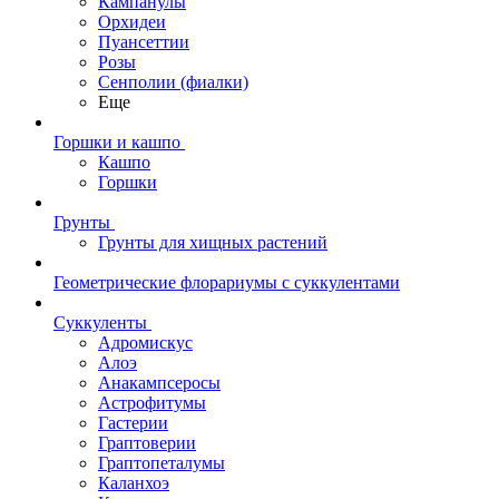
Кампанулы
Орхидеи
Пуансеттии
Розы
Сенполии (фиалки)
Еще
Горшки и кашпо
Кашпо
Горшки
Грунты
Грунты для хищных растений
Геометрические флорариумы с суккулентами
Суккуленты
Адромискус
Алоэ
Анакампсеросы
Астрофитумы
Гастерии
Граптоверии
Граптопеталумы
Каланхоэ