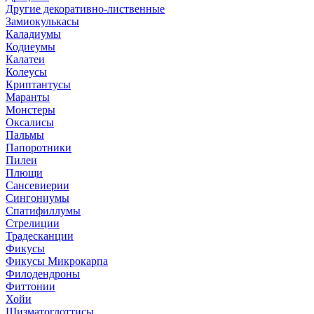
Другие декоративно-лиственные
Замиокулькасы
Каладиумы
Кодиеумы
Калатеи
Колеусы
Криптантусы
Маранты
Монстеры
Оксалисы
Пальмы
Папоротники
Пилеи
Плющи
Сансевиерии
Сингониумы
Спатифиллумы
Стрелиции
Традесканции
Фикусы
Фикусы Микрокарпа
Филодендроны
Фиттонии
Хойи
Шизматоглоттисы