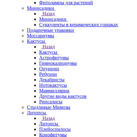
Фитолампы для растений
Минисадики
Назад
Минисадики
Суккуленты в керамических горшках
Подарочные упаковки
Моссариумы
Кактусы
Назад
Кактусы
Астрофитумы
Гимнокалициумы
Опунции
Ребуции
Декабристы
Нотокактусы
Маммиллярии
Другие виды кактусов
Рипсалисы
Стыдливые Мимозы
Литопсы
Назад
Литопсы
Плейоспилосы
Конофитумы