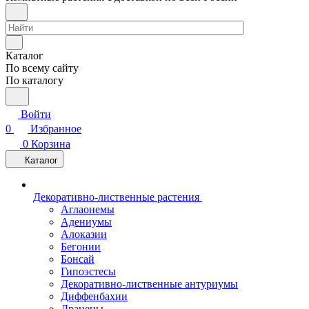
Каталог
По всему сайту
По каталогу
Войти
0
Избранное
0
Корзина
Каталог
Декоративно-лиственные растения
Аглаонемы
Адениумы
Алоказии
Бегонии
Бонсай
Гипоэстесы
Декоративно-лиственные антуриумы
Диффенбахии
Драцены