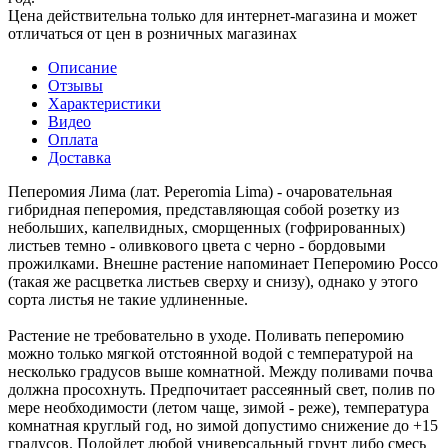
Цена действительна только для интернет-магазина и может
отличаться от цен в розничных магазинах
Описание
Отзывы
Характеристики
Видео
Оплата
Доставка
Пеперомия Лима (лат. Peperomia Lima) - очаровательная
гибридная пеперомия, представляющая собой розетку из
небольших, капелвидных, сморщенных (гофрированных)
листьев темно - оливкового цвета с черно - бордовыми
прожилками. Внешне растение напоминает Пеперомию Россо
(такая же расцветка листьев сверху и снизу), однако у этого
сорта листья не такие удлиненные.
Растение не требовательно в уходе. Поливать пеперомию
можно только мягкой отстоянной водой с температурой на
несколько градусов выше комнатной. Между поливами почва
должна просохнуть. Предпочитает рассеянный свет, полив по
мере необходимости (летом чаще, зимой - реже), температура
комнатная круглый год, но зимой допустимо снижение до +15
градусов. Подойдет любой универсальный грунт либо смесь