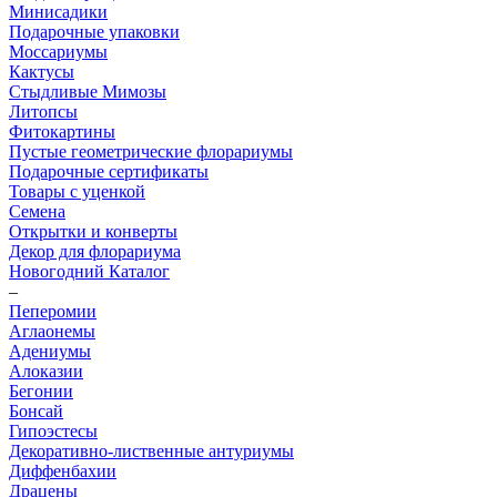
Минисадики
Подарочные упаковки
Моссариумы
Кактусы
Стыдливые Мимозы
Литопсы
Фитокартины
Пустые геометрические флорариумы
Подарочные сертификаты
Товары с уценкой
Семена
Открытки и конверты
Декор для флорариума
Новогодний Каталог
–
Пеперомии
Аглаонемы
Адениумы
Алоказии
Бегонии
Бонсай
Гипоэстесы
Декоративно-лиственные антуриумы
Диффенбахии
Драцены