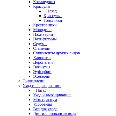
Котиледоны
Крассулы
Назад
Крассулы
Толстянки
Крестовники
Молодило
Пахиверии
Пахифитумы
Седумы
Стапелии
Суккуленты других видов
Хавортии
Церопегии
Эониумы
Эуфорбии
Эхеверии
Тилландсии
Уход и выращивание
Назад
Уход и выращивание
Мох сфагнум
Удобрения
Все для ухода
Дистиллированная вода