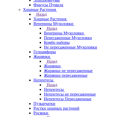
Эпипремнумы
Фикусы Пумила
Хищные Растения
Назад
Хищные Растения
Венерины Мухоловки
Назад
Венерины Мухоловки
Пересаженные Мухоловки
Комбо наборы
Не пересаженные Мухоловки
Гелиамфоры
Жирянки
Назад
Жирянки
Жирянки не пересаженные
Жирянки пересаженные
Непентесы
Назад
Непентесы
Непентесы не пересаженные
Непентесы Пересаженные
Пузырчатки
Ростки хищных растений
Росянки