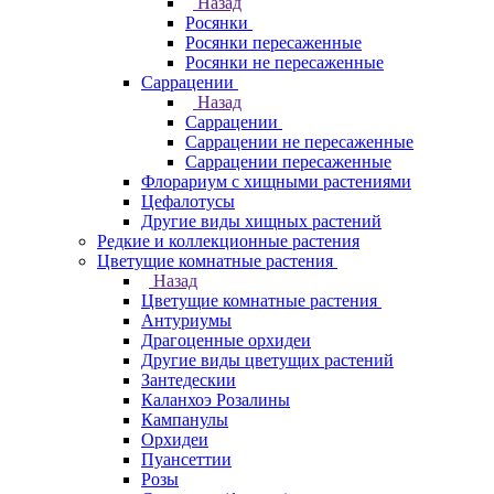
Назад
Росянки
Росянки пересаженные
Росянки не пересаженные
Саррацении
Назад
Саррацении
Саррацении не пересаженные
Саррацении пересаженные
Флорариум с хищными растениями
Цефалотусы
Другие виды хищных растений
Редкие и коллекционные растения
Цветущие комнатные растения
Назад
Цветущие комнатные растения
Антуриумы
Драгоценные орхидеи
Другие виды цветущих растений
Зантедескии
Каланхоэ Розалины
Кампанулы
Орхидеи
Пуансеттии
Розы