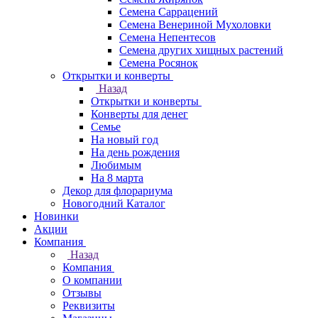
Семена Саррацений
Семена Венериной Мухоловки
Семена Непентесов
Семена других хищных растений
Семена Росянок
Открытки и конверты
Назад
Открытки и конверты
Конверты для денег
Семье
На новый год
На день рождения
Любимым
На 8 марта
Декор для флорариума
Новогодний Каталог
Новинки
Акции
Компания
Назад
Компания
О компании
Отзывы
Реквизиты