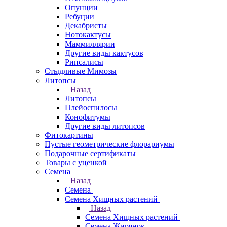
Опунции
Ребуции
Декабристы
Нотокактусы
Маммиллярии
Другие виды кактусов
Рипсалисы
Стыдливые Мимозы
Литопсы
Назад
Литопсы
Плейоспилосы
Конофитумы
Другие виды литопсов
Фитокартины
Пустые геометрические флорариумы
Подарочные сертификаты
Товары с уценкой
Семена
Назад
Семена
Семена Хищных растений
Назад
Семена Хищных растений
Семена Жирянок