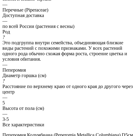
—
Перечные (Piperaceae)
Доступная доставка
—
по всей России (растения с весны)
Род
?
Это подгруппа внутри семейства, объединяющая близкие
виды растений с похожими признаками. У всех растений
одного рода обычно схожая форма роста, строение цветка и
условия обитания.
—
Пеперомия
Диаметр горшка (см)
?
Расстояние по верхнему краю от одного края до другого через
центр
—
5
Высота от пола (см)
—
3-5
Все характеристики
Пеперомия Колумбиана (Peperomia Metallica Columbiana) D5см