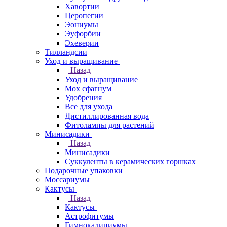
Хавортии
Церопегии
Эониумы
Эуфорбии
Эхеверии
Тилландсии
Уход и выращивание
Назад
Уход и выращивание
Мох сфагнум
Удобрения
Все для ухода
Дистиллированная вода
Фитолампы для растений
Минисадики
Назад
Минисадики
Суккуленты в керамических горшках
Подарочные упаковки
Моссариумы
Кактусы
Назад
Кактусы
Астрофитумы
Гимнокалициумы