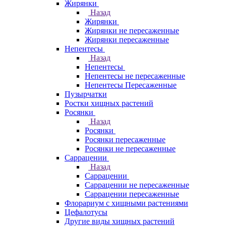
Жирянки
Назад
Жирянки
Жирянки не пересаженные
Жирянки пересаженные
Непентесы
Назад
Непентесы
Непентесы не пересаженные
Непентесы Пересаженные
Пузырчатки
Ростки хищных растений
Росянки
Назад
Росянки
Росянки пересаженные
Росянки не пересаженные
Саррацении
Назад
Саррацении
Саррацении не пересаженные
Саррацении пересаженные
Флорариум с хищными растениями
Цефалотусы
Другие виды хищных растений