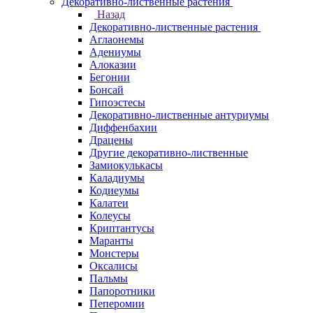
Декоративно-лиственные растения
Назад
Декоративно-лиственные растения
Аглаонемы
Адениумы
Алоказии
Бегонии
Бонсай
Гипоэстесы
Декоративно-лиственные антуриумы
Диффенбахии
Драцены
Другие декоративно-лиственные
Замиокулькасы
Каладиумы
Кодиеумы
Калатеи
Колеусы
Криптантусы
Маранты
Монстеры
Оксалисы
Пальмы
Папоротники
Пеперомии