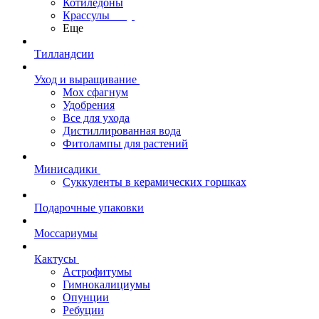
Котиледоны
Крассулы
Еще
Тилландсии
Уход и выращивание
Мох сфагнум
Удобрения
Все для ухода
Дистиллированная вода
Фитолампы для растений
Минисадики
Суккуленты в керамических горшках
Подарочные упаковки
Моссариумы
Кактусы
Астрофитумы
Гимнокалициумы
Опунции
Ребуции