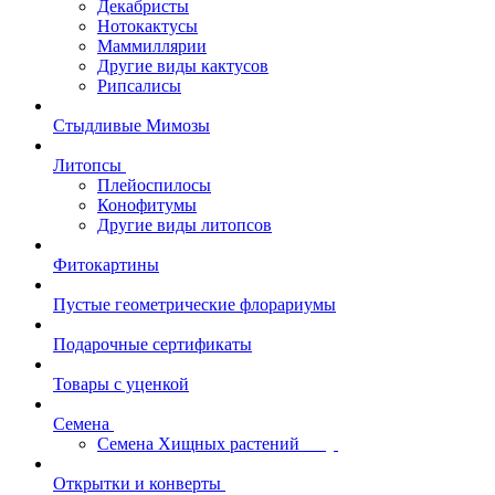
Декабристы
Нотокактусы
Маммиллярии
Другие виды кактусов
Рипсалисы
Стыдливые Мимозы
Литопсы
Плейоспилосы
Конофитумы
Другие виды литопсов
Фитокартины
Пустые геометрические флорариумы
Подарочные сертификаты
Товары с уценкой
Семена
Семена Хищных растений
Открытки и конверты