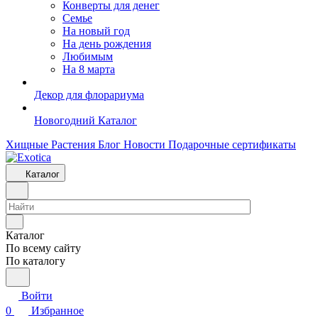
Конверты для денег
Семье
На новый год
На день рождения
Любимым
На 8 марта
Декор для флорариума
Новогодний Каталог
Хищные Растения
Блог
Новости
Подарочные сертификаты
Каталог
Каталог
По всему сайту
По каталогу
Войти
0
Избранное