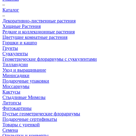
–
Каталог
–
Декоративно-лиственные растения
Хищные Растения
Редкие и коллекционные растения
Цветущие комнатные растения
Горшки и кашпо
Грунты
Суккуленты
Геометрические флорариумы с суккулентами
Тилландсии
Уход и выращивание
Минисадики
Подарочные упаковки
Моссариумы
Кактусы
Стыдливые Мимозы
Литопсы
Фитокартины
Пустые геометрические флорариумы
Подарочные сертификаты
Товары с уценкой
Семена
Открытки и конверты