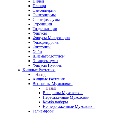
Пилеи
Плющи
Сансевиерии
Сингониумы
Спатифиллумы
Стрелиции
Традесканции
Фикусы
Фикусы Микрокарпа
Филодендроны
Фиттонии
Хойи
Шизматоглоттисы
Эпипремнумы
Фикусы Пумила
Хищные Растения
Назад
Хищные Растения
Венерины Мухоловки
Назад
Венерины Мухоловки
Пересаженные Мухоловки
Комбо наборы
Не пересаженные Мухоловки
Гелиамфоры