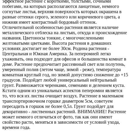
эффектное растение с короткими, толстыми, сочными
побегами, на которых располагаются ланцетные, немного
согнутые листья, верхняя поверхность которых окрашена в
разные оттенки серого, зеленого или коричневого цвета, а
нижняя имеет контрастный бордовый оттенок.
Отличительной особенностью растения является наличие
металлического отблеска на листьях, откуда и происхождение
названия. Цветоносы тонкие, с многочисленными
желтоватыми цветками. Высота растения в домашних
условиях достигает не более 30см. Родина растения -
Центральная и Южная Америка. За пеперомией легко
ухаживать, она подходит для офисов и большинства комнат в
доме. Растение предпочитает рассеянный свет или полутень,
умеренный полив (летом чаще, зимой - реже), температура
комнатная круглый год, но зимой допустимо снижение до +15
градусов. Подойдет любой универсальный нейтральный
грунт. Размножается черенками, семенами и делением куста.
Кстати одним из уникальных аспектов пеперомии является
то, что вся их листва очищает воздух. Растение в маленьком
транспортировочном горшке диаметром 5см, советуем
пересадить в горшок не более 0,5л. Грунт подойдет для
декоративно - лиственных растений. ВНИМАНИЕ! Растение
может немного отличаться от фото, так как они имеют
свойство расти, меняться в зависимости от условий ухода,
времени года.