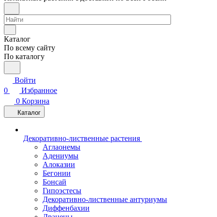
Каталог
По всему сайту
По каталогу
Войти
0
Избранное
0
Корзина
Каталог
Декоративно-лиственные растения
Аглаонемы
Адениумы
Алоказии
Бегонии
Бонсай
Гипоэстесы
Декоративно-лиственные антуриумы
Диффенбахии
Драцены