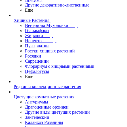
Другие декоративно-лиственные
Еще
Хищные Растения
Венерины Мухоловки
Гелиамфоры
Жирянки
Непентесы
Пузырчатки
Ростки хищных растений
Росянки
Саррацении
Флорариум с хищными растениями
Цефалотусы
Еще
Редкие и коллекционные растения
Цветущие комнатные растения
Антуриумы
Драгоценные орхидеи
Другие виды цветущих растений
Зантедескии
Каланхоэ Розалины