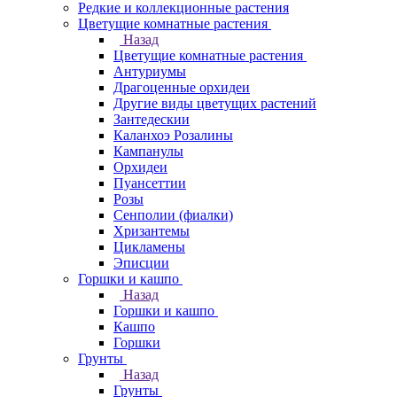
Редкие и коллекционные растения
Цветущие комнатные растения
Назад
Цветущие комнатные растения
Антуриумы
Драгоценные орхидеи
Другие виды цветущих растений
Зантедескии
Каланхоэ Розалины
Кампанулы
Орхидеи
Пуансеттии
Розы
Сенполии (фиалки)
Хризантемы
Цикламены
Эписции
Горшки и кашпо
Назад
Горшки и кашпо
Кашпо
Горшки
Грунты
Назад
Грунты