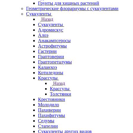
Грунты для хищных растений
Геометрические флорариумы с суккулентами
Суккуленты
Назад
Суккуленты
Адромискус
Алоэ
Анакампсеросы
Астрофитумы
Гастерии
Граптоверии
Граптопеталумы
Каланхоэ
Котиледоны
Крассулы
Назад
Крассулы
Толстянки
Крестовники
Молодило
Пахиверии
Пахифитумы
Седумы
Стапелии
Суккуленты других видов