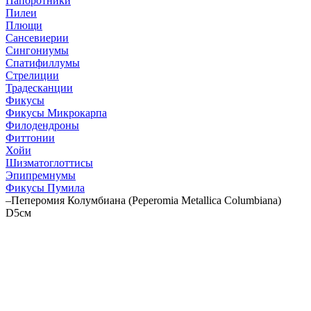
Папоротники
Пилеи
Плющи
Сансевиерии
Сингониумы
Спатифиллумы
Стрелиции
Традесканции
Фикусы
Фикусы Микрокарпа
Филодендроны
Фиттонии
Хойи
Шизматоглоттисы
Эпипремнумы
Фикусы Пумила
–
Пеперомия Колумбиана (Peperomia Metallica Columbiana)
D5см