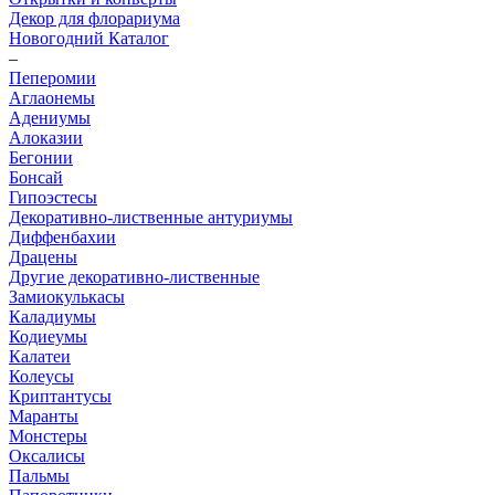
Декор для флорариума
Новогодний Каталог
–
Пеперомии
Аглаонемы
Адениумы
Алоказии
Бегонии
Бонсай
Гипоэстесы
Декоративно-лиственные антуриумы
Диффенбахии
Драцены
Другие декоративно-лиственные
Замиокулькасы
Каладиумы
Кодиеумы
Калатеи
Колеусы
Криптантусы
Маранты
Монстеры
Оксалисы
Пальмы