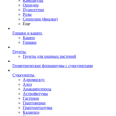
Кампанулы
Орхидеи
Пуансеттии
Розы
Сенполии (фиалки)
Еще
Горшки и кашпо
Кашпо
Горшки
Грунты
Грунты для хищных растений
Геометрические флорариумы с суккулентами
Суккуленты
Адромискус
Алоэ
Анакампсеросы
Астрофитумы
Гастерии
Граптоверии
Граптопеталумы
Каланхоэ