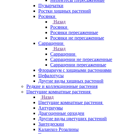
Непентесы Пересаженные
Пузырчатки
Ростки хищных растений
Росянки
Назад
Росянки
Росянки пересаженные
Росянки не пересаженные
Саррацении
Назад
Саррацении
Саррацении не пересаженные
Саррацении пересаженные
Флорариум с хищными растениями
Цефалотусы
Другие виды хищных растений
Редкие и коллекционные растения
Цветущие комнатные растения
Назад
Цветущие комнатные растения
Антуриумы
Драгоценные орхидеи
Другие виды цветущих растений
Зантедескии
Каланхоэ Розалины