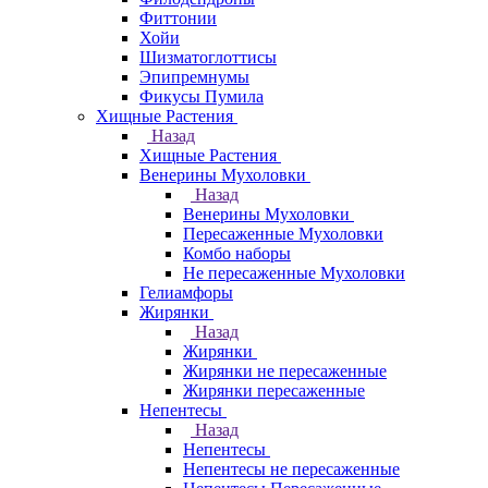
Фиттонии
Хойи
Шизматоглоттисы
Эпипремнумы
Фикусы Пумила
Хищные Растения
Назад
Хищные Растения
Венерины Мухоловки
Назад
Венерины Мухоловки
Пересаженные Мухоловки
Комбо наборы
Не пересаженные Мухоловки
Гелиамфоры
Жирянки
Назад
Жирянки
Жирянки не пересаженные
Жирянки пересаженные
Непентесы
Назад
Непентесы
Непентесы не пересаженные