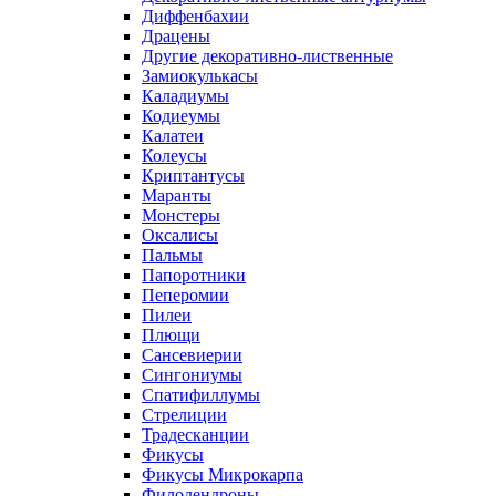
Диффенбахии
Драцены
Другие декоративно-лиственные
Замиокулькасы
Каладиумы
Кодиеумы
Калатеи
Колеусы
Криптантусы
Маранты
Монстеры
Оксалисы
Пальмы
Папоротники
Пеперомии
Пилеи
Плющи
Сансевиерии
Сингониумы
Спатифиллумы
Стрелиции
Традесканции
Фикусы
Фикусы Микрокарпа
Филодендроны