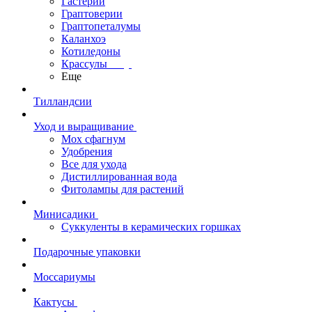
Гастерии
Граптоверии
Граптопеталумы
Каланхоэ
Котиледоны
Крассулы
Еще
Тилландсии
Уход и выращивание
Мох сфагнум
Удобрения
Все для ухода
Дистиллированная вода
Фитолампы для растений
Минисадики
Суккуленты в керамических горшках
Подарочные упаковки
Моссариумы
Кактусы