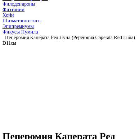
Филодендроны
Фиттонии
Хойи
Шизматоглоттисы
Эпипремнумы
Фикусы Пумила
–
Пеперомия Каперата Ред Луна (Peperomia Caperata Red Luna)
D11см
Пеперомия Каперата Ред