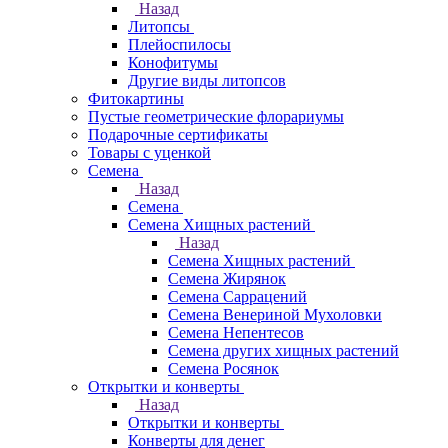
Назад
Литопсы
Плейоспилосы
Конофитумы
Другие виды литопсов
Фитокартины
Пустые геометрические флорариумы
Подарочные сертификаты
Товары с уценкой
Семена
Назад
Семена
Семена Хищных растений
Назад
Семена Хищных растений
Семена Жирянок
Семена Саррацений
Семена Венериной Мухоловки
Семена Непентесов
Семена других хищных растений
Семена Росянок
Открытки и конверты
Назад
Открытки и конверты
Конверты для денег