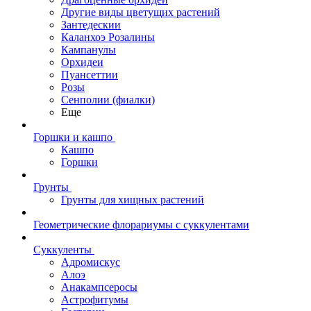
Другие виды цветущих растений
Зантедескии
Каланхоэ Розалины
Кампанулы
Орхидеи
Пуансеттии
Розы
Сенполии (фиалки)
Еще
Горшки и кашпо
Кашпо
Горшки
Грунты
Грунты для хищных растений
Геометрические флорариумы с суккулентами
Суккуленты
Адромискус
Алоэ
Анакампсеросы
Астрофитумы