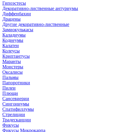
Гипоэстесы
Декоративно-лиственные антуриумы
Диффенбахии
Драцены
Другие декоративно-лиственные
Замиокулькасы
Каладиумы
Кодиеумы
Калатеи
Колеусы
Криптантусы
Маранты
Монстеры
Оксалисы
Пальмы
Папоротники
Пилеи
Плющи
Сансевиерии
Сингониумы
Спатифиллумы
Стрелиции
Традесканции
Фикусы
Фикусы Микрокарпа