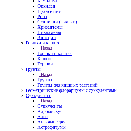
Кампанулы
Орхидеи
Пуансеттии
Розы
Сенполии (фиалки)
Хризантемы
Цикламены
Эписции
Горшки и кашпо
Назад
Горшки и кашпо
Кашпо
Горшки
Грунты
Назад
Грунты
Грунты для хищных растений
Геометрические флорариумы с суккулентами
Суккуленты
Назад
Суккуленты
Адромискус
Алоэ
Анакампсеросы
Астрофитумы