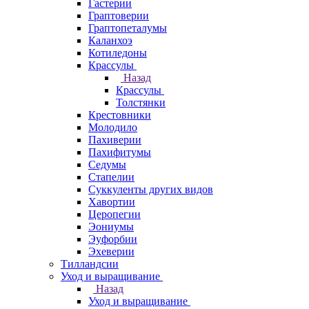
Гастерии
Граптоверии
Граптопеталумы
Каланхоэ
Котиледоны
Крассулы
Назад
Крассулы
Толстянки
Крестовники
Молодило
Пахиверии
Пахифитумы
Седумы
Стапелии
Суккуленты других видов
Хавортии
Церопегии
Эониумы
Эуфорбии
Эхеверии
Тилландсии
Уход и выращивание
Назад
Уход и выращивание