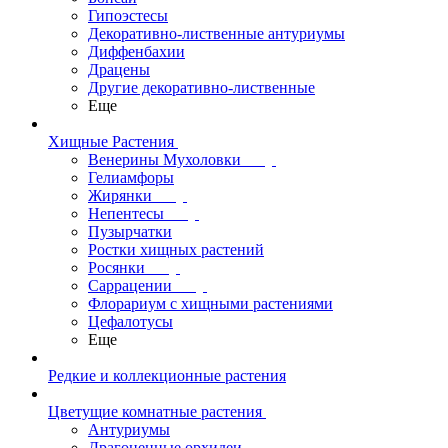
Гипоэстесы
Декоративно-лиственные антуриумы
Диффенбахии
Драцены
Другие декоративно-лиственные
Еще
Хищные Растения
Венерины Мухоловки
Гелиамфоры
Жирянки
Непентесы
Пузырчатки
Ростки хищных растений
Росянки
Саррацении
Флорариум с хищными растениями
Цефалотусы
Еще
Редкие и коллекционные растения
Цветущие комнатные растения
Антуриумы
Драгоценные орхидеи