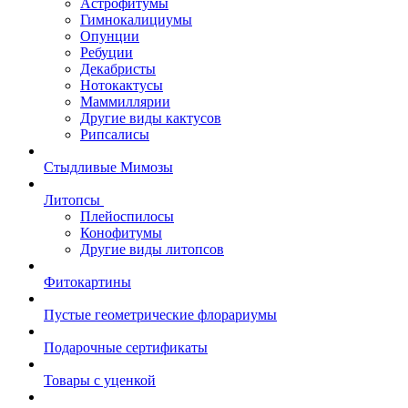
Астрофитумы
Гимнокалициумы
Опунции
Ребуции
Декабристы
Нотокактусы
Маммиллярии
Другие виды кактусов
Рипсалисы
Стыдливые Мимозы
Литопсы
Плейоспилосы
Конофитумы
Другие виды литопсов
Фитокартины
Пустые геометрические флорариумы
Подарочные сертификаты
Товары с уценкой