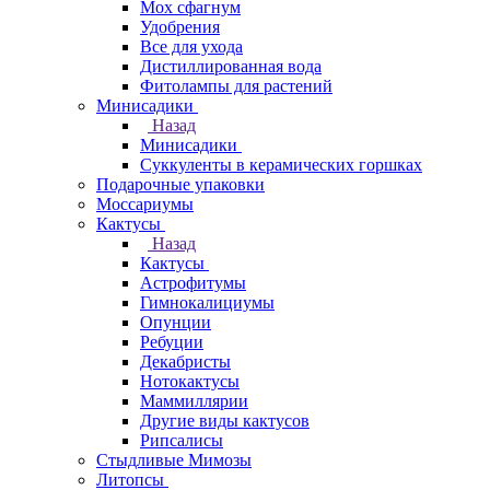
Мох сфагнум
Удобрения
Все для ухода
Дистиллированная вода
Фитолампы для растений
Минисадики
Назад
Минисадики
Суккуленты в керамических горшках
Подарочные упаковки
Моссариумы
Кактусы
Назад
Кактусы
Астрофитумы
Гимнокалициумы
Опунции
Ребуции
Декабристы
Нотокактусы
Маммиллярии
Другие виды кактусов
Рипсалисы
Стыдливые Мимозы
Литопсы