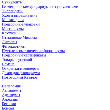
Суккуленты
Геометрические флорариумы с суккулентами
Тилландсии
Уход и выращивание
Минисадики
Подарочные упаковки
Моссариумы
Кактусы
Стыдливые Мимозы
Литопсы
Фитокартины
Пустые геометрические флорариумы
Подарочные сертификаты
Товары с уценкой
Семена
Открытки и конверты
Декор для флорариума
Новогодний Каталог
–
Пеперомии
Аглаонемы
Адениумы
Алоказии
Бегонии
Бонсай